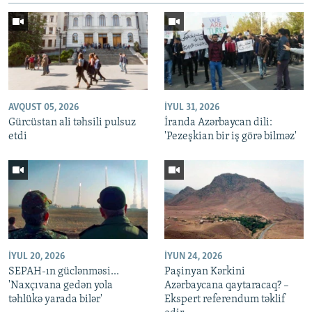
AVQUST 05, 2026
İYUL 31, 2026
Gürcüstan ali təhsili pulsuz
İranda Azərbaycan dili:
etdi
'Pezeşkian bir iş görə bilməz'
İYUL 20, 2026
İYUN 24, 2026
SEPAH-ın güclənməsi...
Paşinyan Kərkini
'Naxçıvana gedən yola
Azərbaycana qaytaracaq? –
təhlükə yarada bilər'
Ekspert referendum təklif