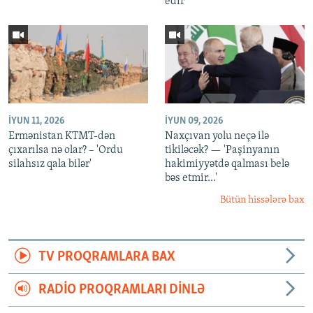
edir
İYUN 11, 2026
İYUN 09, 2026
Ermənistan KTMT-dən
Naxçıvan yolu neçə ilə
çıxarılsa nə olar? – 'Ordu
tikiləcək? — 'Paşinyanın
silahsız qala bilər'
hakimiyyətdə qalması belə
bəs etmir...'
Bütün hissələrə bax
TV PROQRAMLARA BAX
RADIO PROQRAMLARI DINLƏ