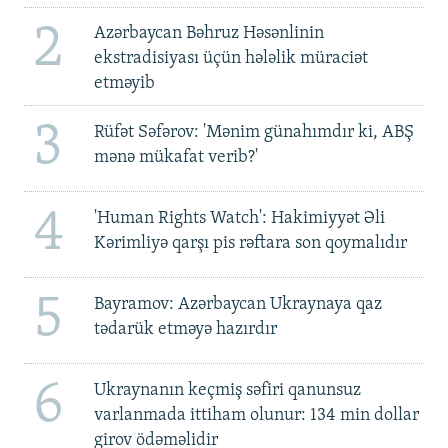
2
Azərbaycan Bəhruz Həsənlinin
ekstradisiyası üçün hələlik müraciət
etməyib
3
Rüfət Səfərov: 'Mənim günahımdır ki, ABŞ
mənə mükafat verib?'
4
'Human Rights Watch': Hakimiyyət Əli
Kərimliyə qarşı pis rəftara son qoymalıdır
5
Bayramov: Azərbaycan Ukraynaya qaz
tədarük etməyə hazırdır
6
Ukraynanın keçmiş səfiri qanunsuz
varlanmada ittiham olunur: 134 min dollar
girov ödəməlidir