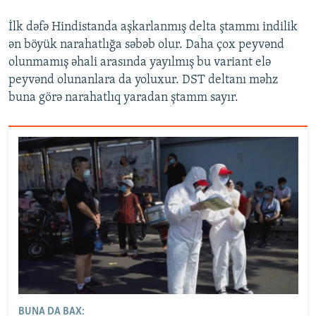
İlk dəfə Hindistanda aşkarlanmış delta ştammı indilik
ən böyük narahatlığa səbəb olur. Daha çox peyvənd
olunmamış əhali arasında yayılmış bu variant elə
peyvənd olunanlara da yoluxur. DST deltanı məhz
buna görə narahatlıq yaradan ştamm sayır.
BUNA DA BAX: