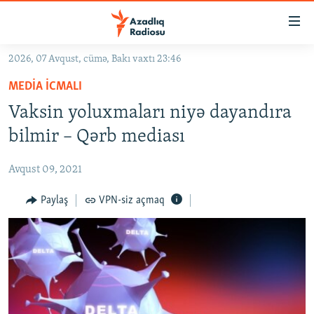
Keçid
linkləri
Əsas
2026, 07 Avqust, cümə, Bakı vaxtı 23:46
məzmuna
GÜNDƏM
MEDIA ICMALI
qayıt
#İZAHLA
Əsas
Vaksin yoluxmaları niyə dayandıra
KORRUPSIOMETR
naviqasiyaya
bilmir – Qərb mediası
qayıt
#ƏSLINDƏ
Axtarışa
Avqust 09, 2021
FƏRQƏ BAX
keç
QANUNI DOĞRU
Paylaş
VPN-siz açmaq
ARAŞDIRMA
MULTIMEDIA
RADIO ARXIV
VIDEO
HAQQIMIZDA
FOTOQALEREYA
OXU ZALI