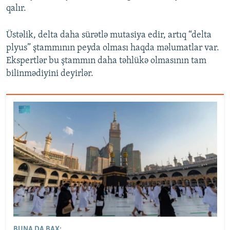
qalır.
Üstəlik, delta daha sürətlə mutasiya edir, artıq “delta
plyus” ştammının peyda olması haqda məlumatlar var.
Ekspertlər bu ştammın daha təhlükə olmasının tam
bilinmədiyini deyirlər.
BUNA DA BAX: