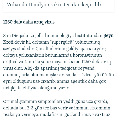
Vuhanda 11 milyon sakin testdən keçirilib
1260 dəfə daha artıq virus
San Dieqoda La Jolla İmmunologiya İnstitutundan
Şeyn
Kroti
deyir ki, deltanın “supergücü” yoluxuculuq
səviyyəsindədir. Çin alimlərinin gəldiyi qənaətə görə,
deltaya yoluxanların burunlarında koronavirusun
orijinal variantı ilə yoluxmaya nisbətən 1260 dəfə artıq
virus olur. ABŞ-da aparılmış tədqiqat peyvənd
olunmuşlarla olunmamışlar arasındakı “virus yükü”nün
eyni olduğunu üzə çıxarıb, amma agentlik daha çox
tədqiqata ehtiyac olduğunu yazır.
Orijinal ştammın simptomları yeddi günə üzə çıxırdı,
deltada bu, 2-3 gün tez baş verir və immun sisteminin
reaksiya verməyə, müdafiəsini gücləndirməyə vaxtı az