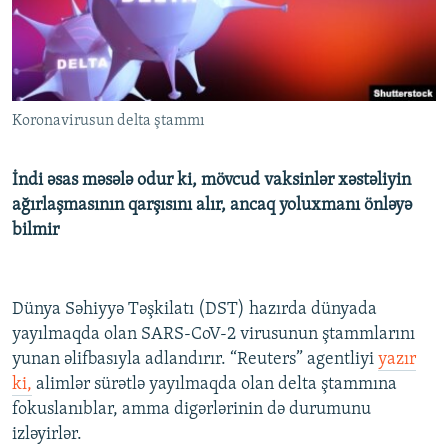
İNFOQRAFIKA
AZƏRBAYCAN ƏDƏBIYYATI KITABXANASI
MISSIYAMIZ
BIZI IZLƏ
KARIKATURA
İSLAM VƏ DEMOKRATIYA
PEŞƏ ETIKASI VƏ JURNALISTIKA STANDARTLARIMIZ
İZ - MƏDƏNIYYƏT PROQRAMI
MATERIALLARIMIZDAN ISTIFADƏ
Koronavirusun delta ştammı
AZADLIQRADIOSU MOBIL TELEFONUNUZDA
RFE/RL-in bütün saytları
BIZIMLƏ ƏLAQƏ
İndi əsas məsələ odur ki, mövcud vaksinlər xəstəliyin
XƏBƏR BÜLLETENLƏRIMIZ
ağırlaşmasının qarşısını alır, ancaq yoluxmanı önləyə
bilmir
Dünya Səhiyyə Təşkilatı (DST) hazırda dünyada
yayılmaqda olan SARS-CoV-2 virusunun ştammlarını
yunan əlifbasıyla adlandırır. “Reuters” agentliyi
yazır
ki,
alimlər sürətlə yayılmaqda olan delta ştammına
fokuslanıblar, amma digərlərinin də durumunu
izləyirlər.