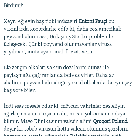
Bitdimi?
Xeyr. Ağ evin baş tibbi müşaviri
Entoni Fauçi
bu
yaxınlarda xəbərdarlıq edib ki, daha çox amerikalı
peyvənd olunmasa, Birləşmiş Ştatlar problemlə
üzləşəcək. Çünki peyvənd olunmayanlar virusa
yayılmaq, mutasiya etmək fürsəti verir.
Elə zəngin ölkələri vaksin dozalarını dünya ilə
paylaşmağa çağıranlar da belə deyirlər. Daha az
əhalinin peyvənd olunduğu yoxsul ölkələrdə də eyni şey
baş verə bilər.
İndi əsas məsələ odur ki, mövcud vaksinlər xəstəliyin
ağırlaşmasının qarşısını alır, ancaq yoluxmanı önləyə
bilmir. Mayo Klinikasının vaksin alimi
Qreqori Poland
deyir ki, səbəb virusun hətta vaksin olunmuş şəxslərin