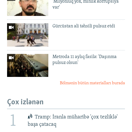
'Milyonluq yox, minlik korrupsiya
var'
Gürcüstan ali təhsili pulsuz etdi
Metroda 11 aylıq fasilə: 'Daşınma
pulsuz olsun'
Bölmənin bütün materialları burada
Çox izlənən
1
Tramp: İranla müharibə 'çox tezliklə'
başa çatacaq