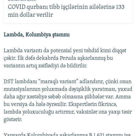
COVID qurbanı tibb işçilərinin ailələrinə 133
min dollar verilir
Lambda, Kolumbiya ştammı
Lambda variantı da potensial yeni təhdid kimi diqqət
çəkir. İlk dəfə dekabrda Peruda aşkarlanmış bu
variantın artıq zəiflədiyi də bildirilir.
DST lambdanı “maraqlı variant” adlandırır, çünki onun
mutasiyalarının yoluxmada dəyişiklik yaratması, yaxud
daha ağır xəstəliyə səbəb olmasına şübhələr var. Amma
bu versiya da hələ öyrənilir. Ekspertlərin fikrincə,
lambda yoluxuculuğu artırmır, vaksinlər ona yaxşı təsir
göstərir.
Yanvarda Kolumbiyada aşkarlanmış B.1.621 ştammı isə