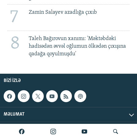
7
Zamin Salayev azadlığa çıxıb
8
Taleh Bağırovun xanımı: 'Məktəbdəki
hadisədən əvvəl oğlumun ölkədən çıxışına
qadağa qoyulmuşdu'
BIZI IZLƏ
MƏLUMAT
AzadlıqRadiosu © 2026 Inc. | Bütün hüquqlar qorunur