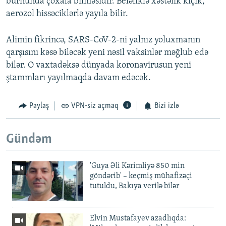
burnunda çoxala bilməsidir. Beləliklə xəstəlik kiçik,
aerozol hissəciklərlə yayıla bilir.
Alimin fikrincə, SARS-CoV-2-ni yalnız yoluxmanın
qarşısını kəsə biləcək yeni nəsil vaksinlər məğlub edə
bilər. O vaxtadəksə dünyada koronavirusun yeni
ştammları yayılmaqda davam edəcək.
Paylaş
VPN-siz açmaq
Bizi izlə
Gündəm
'Guya Əli Kərimliyə 850 min
göndərib' – keçmiş mühafizəçi
tutuldu, Bakıya verilə bilər
Elvin Mustafayev azadlıqda: