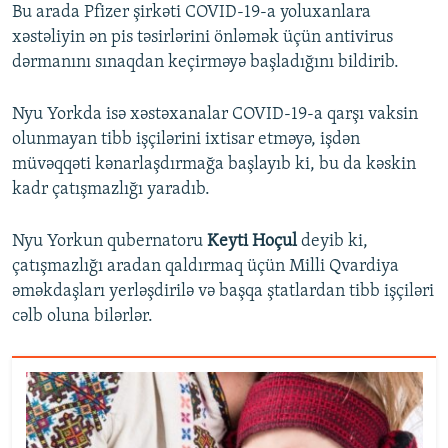
Bu arada Pfizer şirkəti COVID-19-a yoluxanlara
xəstəliyin ən pis təsirlərini önləmək üçün antivirus
dərmanını sınaqdan keçirməyə başladığını bildirib.
Nyu Yorkda isə xəstəxanalar COVID-19-a qarşı vaksin
olunmayan tibb işçilərini ixtisar etməyə, işdən
müvəqqəti kənarlaşdırmağa başlayıb ki, bu da kəskin
kadr çatışmazlığı yaradıb.
Nyu Yorkun qubernatoru
Keyti Hoçul
deyib ki,
çatışmazlığı aradan qaldırmaq üçün Milli Qvardiya
əməkdaşları yerləşdirilə və başqa ştatlardan tibb işçiləri
cəlb oluna bilərlər.