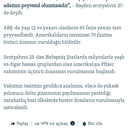
adamın peyvənd olunmasıdır”,
– Bayden sentyabrın 27-
də deyib.
ABŞ-da yaşı 12 və yuxarı olanların 65 faizə yaxını tam
peyvəndlənib. Amerikalıların təxminən 75 faizinə
birinci dozanın vurulduğu bildirilir.
Sentyabrın 25-dən Birləşmiş Ştatlarda milyonlarla yaşlı
və digər həssas qruplardan olan amerikalıya Pfizer
vaksininin üçüncü dozasının vurulmasına başlanıb.
Vaksinin təsirinin getdikcə azalması, eləcə də yüksək
yoluxucu delta ştammının yayılmasının yaratdığı
narahatlıq bəzi ölkələrdə buster dozaların vurulmasıyla
nəticələnib.
Paylaş
VPN-siz açmaq
Bizi izlə