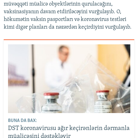
müvəqqəti müalicə obyektlərinin qurulacağını,
vaksinasiyanın davam etdiriləcəyini vurğulayıb. O,
hökumətin vaksin pasportları və koronavirus testləri
kimi digər planları da nəzərdən keçirdiyini vurğulayıb.
BUNA DA BAX:
DST koronavirusu ağır keçirənlərin dərmanla
müalicəsini dəstəkləyir