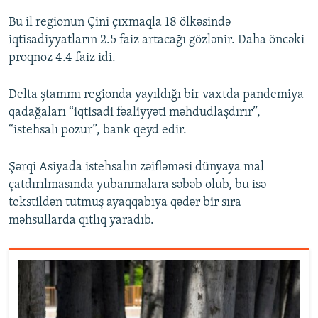
Bu il regionun Çini çıxmaqla 18 ölkəsində
iqtisadiyyatların 2.5 faiz artacağı gözlənir. Daha öncəki
proqnoz 4.4 faiz idi.
Delta ştammı regionda yayıldığı bir vaxtda pandemiya
qadağaları “iqtisadi fəaliyyəti məhdudlaşdırır”,
“istehsalı pozur”, bank qeyd edir.
Şərqi Asiyada istehsalın zəifləməsi dünyaya mal
çatdırılmasında yubanmalara səbəb olub, bu isə
tekstildən tutmuş ayaqqabıya qədər bir sıra
məhsullarda qıtlıq yaradıb.