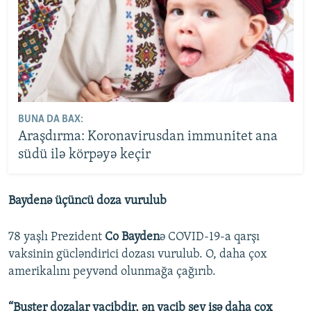
BUNA DA BAX:
Araşdırma: Koronavirusdan immunitet ana
südü ilə körpəyə keçir
Baydenə üçüncü doza vurulub
78 yaşlı Prezident
Co Bayden
ə COVID-19-a qarşı
vaksinin gücləndirici dozası vurulub. O, daha çox
amerikalını peyvənd olunmağa çağırıb.
“Buster dozalar vacibdir, ən vacib şey isə daha çox