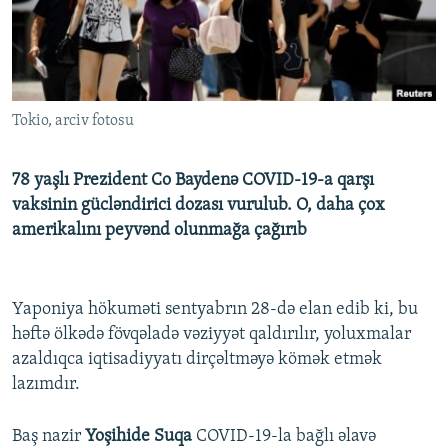
İNFOQRAFIKA
AZƏRBAYCAN ƏDƏBIYYATI KITABXANASI
MISSIYAMIZ
BIZI IZLƏ
KARIKATURA
İSLAM VƏ DEMOKRATIYA
PEŞƏ ETIKASI VƏ JURNALISTIKA STANDARTLARIMIZ
İZ - MƏDƏNIYYƏT PROQRAMI
MATERIALLARIMIZDAN ISTIFADƏ
Tokio, arciv fotosu
AZADLIQRADIOSU MOBIL TELEFONUNUZDA
RFE/RL-in bütün saytları
BIZIMLƏ ƏLAQƏ
78 yaşlı Prezident Co Baydenə COVID-19-a qarşı
XƏBƏR BÜLLETENLƏRIMIZ
vaksinin gücləndirici dozası vurulub. O, daha çox
amerikalını peyvənd olunmağa çağırıb
Yaponiya hökuməti sentyabrın 28-də elan edib ki, bu
həftə ölkədə fövqəladə vəziyyət qaldırılır, yoluxmalar
azaldıqca iqtisadiyyatı dirçəltməyə kömək etmək
lazımdır.
Baş nazir
Yoşihide Suqa
COVID-19-la bağlı əlavə