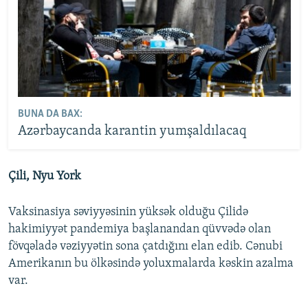
BUNA DA BAX:
Azərbaycanda karantin yumşaldılacaq
Çili, Nyu York
Vaksinasiya səviyyəsinin yüksək olduğu Çilidə
hakimiyyət pandemiya başlanandan qüvvədə olan
fövqəladə vəziyyətin sona çatdığını elan edib. Cənubi
Amerikanın bu ölkəsində yoluxmalarda kəskin azalma
var.