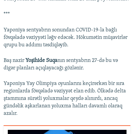
***
Yaponiya sentyabrın sonundan COVID-19-la bağlı
fövqəladə vəziyyəti ləğv edəcək. Hökumətin müşavirlər
qrupu bu addımı təsdiqləyib.
Baş nazir
Yoşihide Suqa
nın sentyabrın 27-də bu və
digər planları açıqlayacağı gözlənir.
Yaponiya Yay Olimpiya oyunlarını keçirərkən bir sıra
regionlarda fövqəladə vəziyyət elan edib. Ölkədə delta
ştammına sürətli yoluxmalar qeydə alınırdı, ancaq
gündəlik aşkarlanan yoluxma halları davamlı olaraq
azalır.