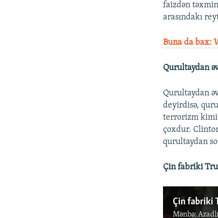
faizdən təxmin
arasındakı reyt
Buna da bax: W
Qurultaydan əv
Qurultaydan əv
deyirdisə, quru
terrorizm kimi
çoxdur. Clinton
qurultaydan son
Çin fabriki T
Çin fabriki
Mənbə:
Azadl