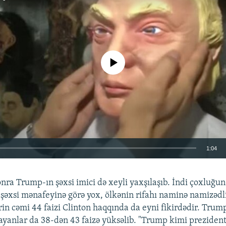
No media source currently available
1:04
EMBED
nra Trump-ın şəxsi imici də xeyli yaxşılaşıb. İndi çoxluğun
 şəxsi mənafeyinə görə yox, ölkənin rifahı naminə namizədliy
rin cəmi 44 faizi Clinton haqqında da eyni fikirdədir. Trump
ayanlar da 38-dən 43 faizə yüksəlib. "Trump kimi prezident