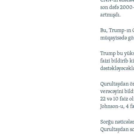
CNN-in ənənəvi
son dəfə 2000-
artmışdı.
Bu, Trump-ın C
müqayisədə gös
Trump bu yüksə
faizi bildirib
dəstəkləyəcəkl
Qurultaydan önc
verəcəyini bild
22 və 10 faiz o
Johnson-u, 4 fa
Sorğu nəticələr
Qurultaydan so