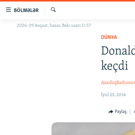
Keçid
BÖLMƏLƏR
linkləri
Axtar
Əsas
2026, 09 Avqust, bazar, Bakı vaxtı 11:57
GÜNDƏM
məzmuna
DÜNYA
#İZAHLA
qayıt
Əsas
Donald
KORRUPSIOMETR
naviqasiyaya
#ƏSLINDƏ
qayıt
keçdi
Axtarışa
FƏRQƏ BAX
keç
QANUNI DOĞRU
AzadlıqRadiosu
ARAŞDIRMA
İyul 25, 2016
MULTIMEDIA
Paylaş
RADIO ARXIV
VIDEO
HAQQIMIZDA
FOTOQALEREYA
OXU ZALI