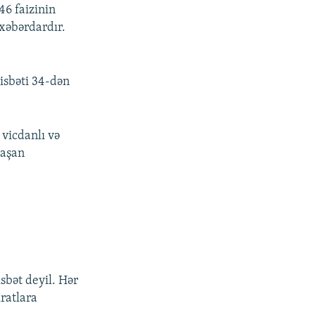
46 faizinin
 xəbərdardır.
px
en
nisbəti 34-dən
 vicdanlı və
laşan
sbət deyil. Hər
kratlara