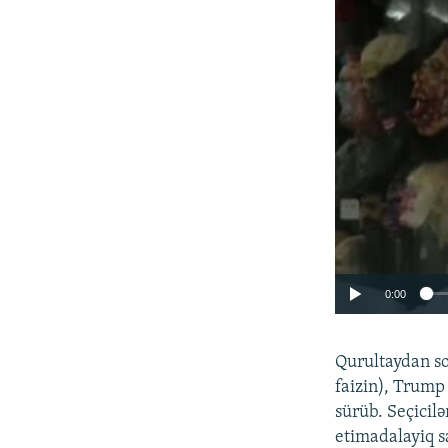
0:00
Qurultaydan so
faizin), Trump
sürüb. Seçicilə
etimadalayiq s