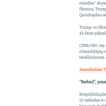
edərdim" deyənl
fikrincə, Trum
Qurultaydan əvv
Trump-ın ölkən
42 faizə yüksəl
CNN/ORC rəy so
etimadalayiq o
tərəfdarlarına 
Amerikalılar 
“Bərbad”, yoxsa
Respubkilaçıla
10 nəfərdən 6-s