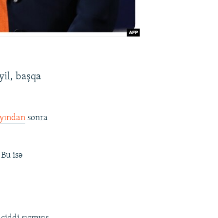
yil, başqa
ayından
sonra
 Bu isə