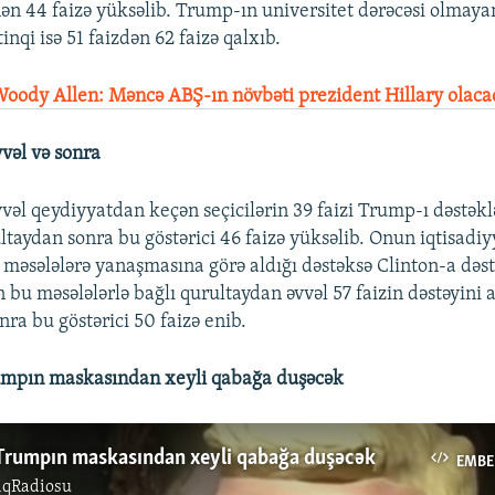
ən 44 faizə yüksəlib. Trump-ın universitet dərəcəsi olmayan
inqi isə 51 faizdən 62 faizə qalxıb.
oody Allen: Məncə ABŞ-ın növbəti prezident Hillary olaca
vəl və sonra
vəl qeydiyyatdan keçən seçicilərin 39 faizi Trump-ı dəstəkl
ltaydan sonra bu göstərici 46 faizə yüksəlib. Onun iqtisadiy
 məsələlərə yanaşmasına görə aldığı dəstəksə Clinton-a dəs
 bu məsələlərlə bağlı qurultaydan əvvəl 57 faizin dəstəyini a
ra bu göstərici 50 faizə enib.
rumpın maskasından xeyli qabağa duşəcək
 Trumpın maskasından xeyli qabağa duşəcək
EMBE
ıqRadiosu