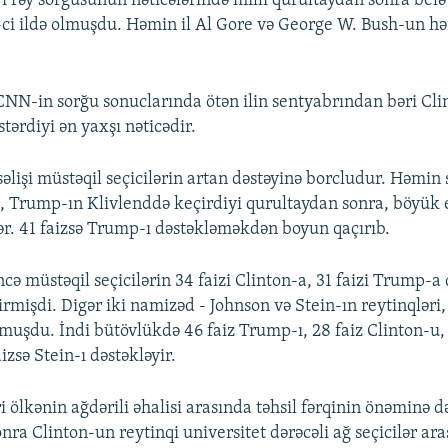
 rəy sorğusunun nəticələrində milli qurultaydan sonra belə 
ci ildə olmuşdu. Həmin il Al Gore və George W. Bush-un hə
NN-in sorğu sonuclarında ötən ilin sentyabrından bəri Cli
tərdiyi ən yaxşı nəticədir.
lişi müstəqil seçicilərin artan dəstəyinə borcludur. Həmin s
 ki, Trump-ın Klivlenddə keçirdiyi qurultaydan sonra, böyük
ər. 41 faizsə Trump-ı dəstəkləməkdən boyun qaçırıb.
ə müstəqil seçicilərin 34 faizi Clinton-a, 31 faizi Trump-a
irmişdi. Digər iki namizəd - Johnson və Stein-ın reytinqləri
lmuşdu. İndi bütövlükdə 46 faiz Trump-ı, 28 faiz Clinton-u, 
izsə Stein-ı dəstəkləyir.
i ölkənin ağdərili əhalisi arasında təhsil fərqinin önəminə də 
nra Clinton-un reytinqi universitet dərəcəli ağ seçicilər ar