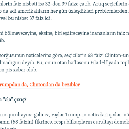
ərin faiz nisbəti isə 32-dən 39 faizə çatıb. Artıq seçicilərin 
p da adi amerikalıların hər gün üzləşdikləri problemlərdən
əl bu nisbət 37 faiz idi.
i bölməyəcəyinə, əksinə, birləşdirəcəyinə inananların faiz 
ib.
rğusunun nəticələrinə görə, seçicilərin 68 faizi Clinton-un
lmadığını deyib. Bu, onun ötən həftəsonu Filadelfiyada top
ən pis xəbər olub.
Trumpdan da, Clintondan da beziblər
 “əla” çıxış?
rın qurultayına gəlincə, rəylər Trump-ın nəticələri qədər mü
ının (58 faizin) fikrincə, respublikaçıların qurultayı demo