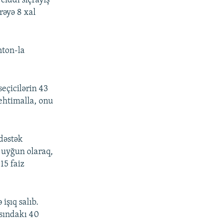
ciddi sıçrayış
rəyə 8 xal
nton-la
eçicilərin 43
 ehtimalla, onu
 dəstək
, uyğun olaraq,
15 faiz
işıq salıb.
asındakı 40