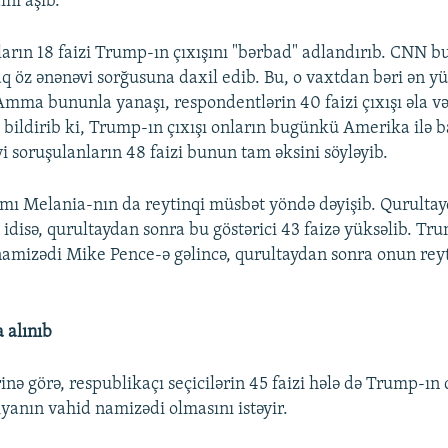
ni aşıb.
arın 18 faizi Trump-ın çıxışını "bərbad" adlandırıb. CNN bu
aq öz ənənəvi sorğusuna daxil edib. Bu, o vaxtdan bəri ən yü
 Amma bununla yanaşı, respondentlərin 40 faizi çıxışı əla və
ə bildirib ki, Trump-ın çıxışı onların bugünkü Amerika ilə ba
yi soruşulanların 48 faizi bunun tam əksini söyləyib.
mı Melania-nın da reytinqi müsbət yöndə dəyişib. Qurulta
z idisə, qurultaydan sonra bu göstərici 43 faizə yüksəlib. Tr
namizədi Mike Pence-ə gəlincə, qurultaydan sonra onun rey
 alınıb
inə görə, respublikaçı seçicilərin 45 faizi hələ də Trump-ın 
iyanın vahid namizədi olmasını istəyir.