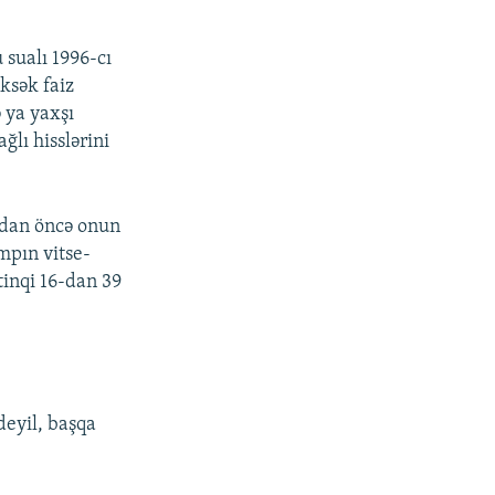
 sualı 1996-cı
ksək faiz
 ya yaxşı
ğlı hisslərini
ydan öncə onun
umpın vitse-
tinqi 16-dan 39
deyil, başqa