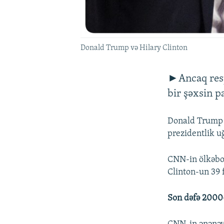
Donald Trump və Hilary Clinton
►Ancaq respu
bir şəxsin p
Donald Trump 
prezidentlik u
CNN-in ölkəboyu
Clinton-un 39 f
Son dəfə 2000-