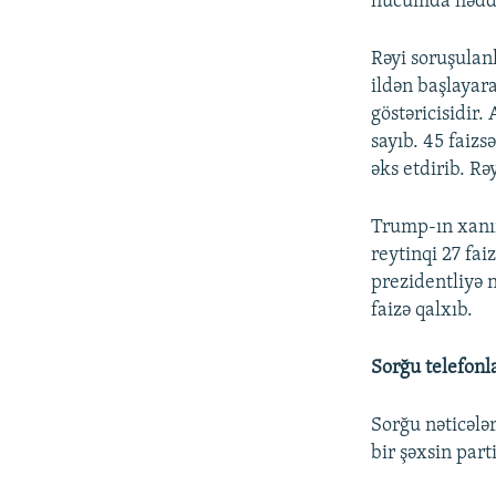
hücumda həddi
Rəyi soruşulanl
ildən başlayar
göstəricisidir.
sayıb. 45 faizs
əks etdirib. Rə
Trump-ın xanı
reytinqi 27 fai
prezidentliyə 
faizə qalxıb.
Sorğu telefonla
Sorğu nəticələr
bir şəxsin part