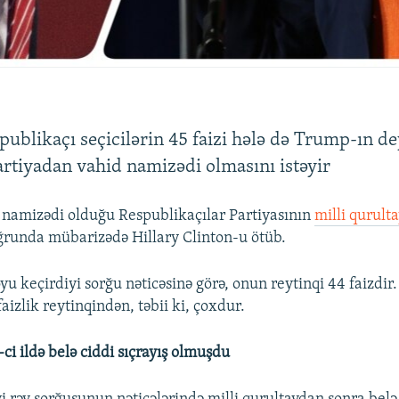
blikaçı seçicilərin 45 faizi hələ də Trump-ın de
artiyadan vahid namizədi olmasını istəyir
namizədi olduğu Respublikaçılar Partiyasının
milli qurult
ğrunda mübarizədə Hillary Clinton-u ötüb.
 keçirdiyi sorğu nəticəsinə görə, onun reytinqi 44 faizdir.
aizlik reytinqindən, təbii ki, çoxdur.
ci ildə belə ciddi sıçrayış olmuşdu