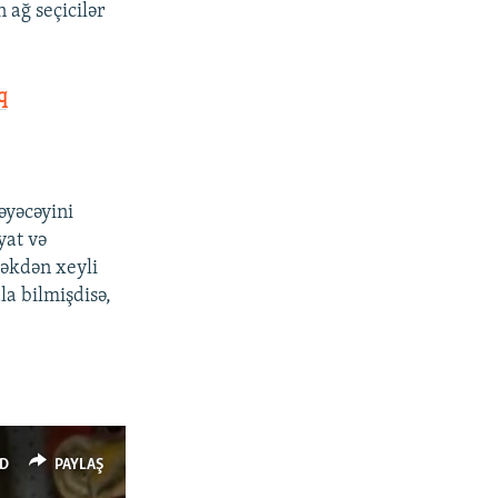
 ağ seçicilər
q
əyəcəyini
yat və
təkdən xeyli
la bilmişdisə,
D
PAYLAŞ