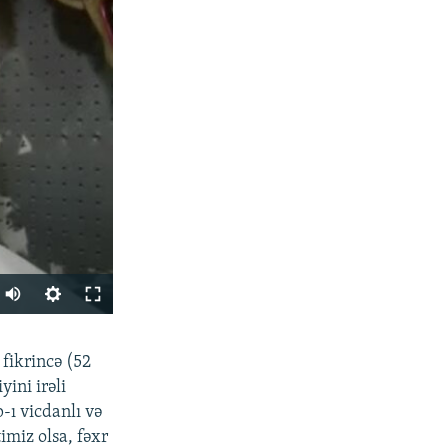
PAYLAŞ
 fikrincə (52
ini irəli
-ı vicdanlı və
imiz olsa, fəxr