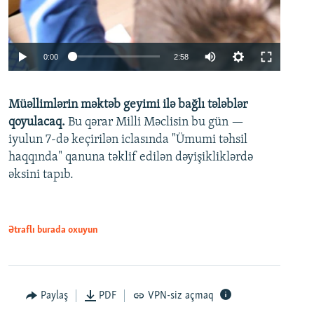
Auto
0:00
2:58
240p
Müəllimlərin məktəb geyimi ilə bağlı tələblər
360p
qoyulacaq.
Bu qərar Milli Məclisin bu gün —
480p
iyulun 7-də keçirilən iclasında "Ümumi təhsil
720p
haqqında" qanuna təklif edilən dəyişikliklərdə
əksini tapıb.
1080p
Ətraflı burada oxuyun
Auto
240p
360p
480p
Paylaş
PDF
VPN-siz açmaq