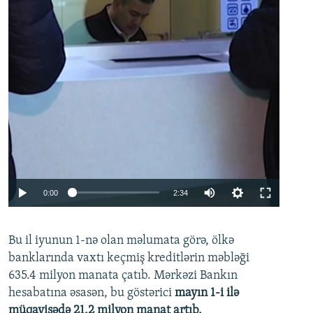
Auto
0:00
2:34
240p
Bu il iyunun 1-nə olan məlumata görə, ölkə
360p
banklarında vaxtı keçmiş kreditlərin məbləği
480p
635.4 milyon manata çatıb. Mərkəzi Bankın
720p
hesabatına əsasən, bu göstərici
mayın 1-i ilə
müqayisədə 21.2 milyon manat artıb.
1080p