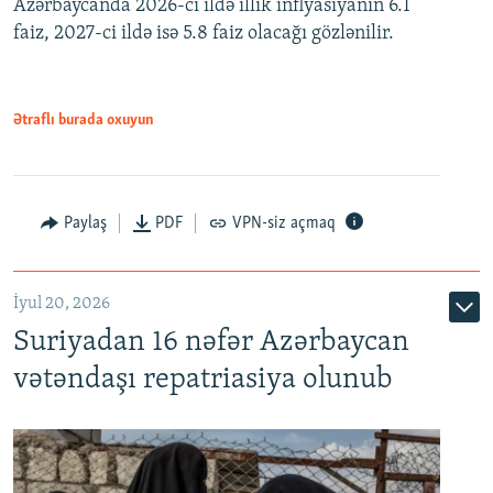
Azərbaycanda 2026-cı ildə illik inflyasiyanın 6.1
360p
faiz, 2027-ci ildə isə 5.8 faiz olacağı gözlənilir.
480p
720p
1080p
Ətraflı burada oxuyun
Paylaş
PDF
VPN-siz açmaq
İyul 20, 2026
Auto
240p
360p
480p
Suriyadan 16 nəfər Azərbaycan
720p
1080p
vətəndaşı repatriasiya olunub