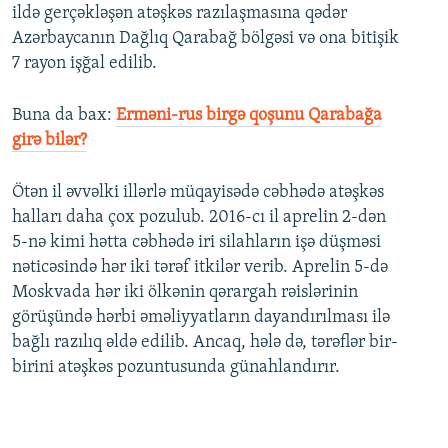
ildə gerçəkləşən atəşkəs razılaşmasına qədər
Azərbaycanın Dağlıq Qarabağ bölgəsi və ona bitişik
7 rayon işğal edilib.
Buna da bax:
Erməni-rus birgə qoşunu Qarabağa
girə bilər?
Ötən il əvvəlki illərlə müqayisədə cəbhədə atəşkəs
halları daha çox pozulub. 2016-cı il aprelin 2-dən
5-nə kimi hətta cəbhədə iri silahların işə düşməsi
nəticəsində hər iki tərəf itkilər verib. Aprelin 5-də
Moskvada hər iki ölkənin qərargah rəislərinin
görüşündə hərbi əməliyyatların dayandırılması ilə
bağlı razılıq əldə edilib. Ancaq, hələ də, tərəflər bir-
birini atəşkəs pozuntusunda günahlandırır.