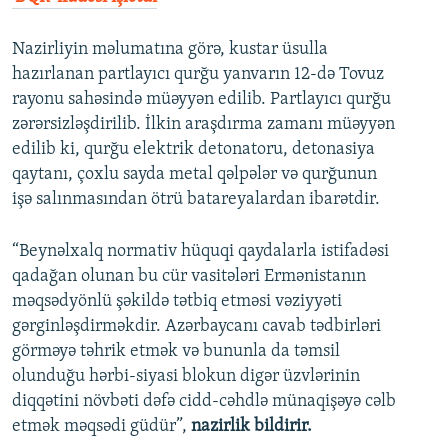
Nazirliyin məlumatına görə, kustar üsulla
hazırlanan partlayıcı qurğu yanvarın 12-də Tovuz
rayonu sahəsində müəyyən edilib. Partlayıcı qurğu
zərərsizləşdirilib. İlkin araşdırma zamanı müəyyən
edilib ki, qurğu elektrik detonatoru, detonasiya
qaytanı, çoxlu sayda metal qəlpələr və qurğunun
işə salınmasından ötrü batareyalardan ibarətdir.
“Beynəlxalq normativ hüquqi qaydalarla istifadəsi
qadağan olunan bu cür vasitələri Ermənistanın
məqsədyönlü şəkildə tətbiq etməsi vəziyyəti
gərginləşdirməkdir. Azərbaycanı cavab tədbirləri
görməyə təhrik etmək və bununla da təmsil
olunduğu hərbi-siyasi blokun digər üzvlərinin
diqqətini növbəti dəfə cidd-cəhdlə münaqişəyə cəlb
etmək məqsədi güdür”,
nazirlik bildirir.