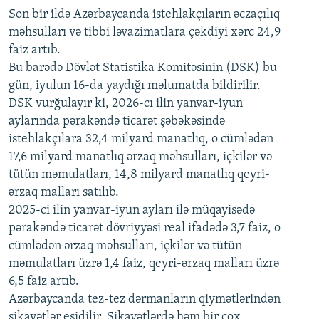
Son bir ildə Azərbaycanda istehlakçıların
360p
əczaçılıq
məhsulları və tibbi ləvazimatlara çəkdiyi xərc 24,9
480p
Auto
240p
360p
480p
faiz artıb.
720p
Bu barədə Dövlət Statistika Komitəsinin (DSK) bu
720p
1080p
gün, iyulun 16-da yaydığı məlumatda bildirilir.
1080p
DSK vurğulayır ki, 2026-cı ilin yanvar-iyun
aylarında pərakəndə ticarət şəbəkəsində
istehlakçılara 32,4 milyard manatlıq, o cümlədən
17,6 milyard manatlıq ərzaq məhsulları, içkilər və
tütün məmulatları, 14,8 milyard manatlıq qeyri-
ərzaq malları satılıb.
2025-ci ilin yanvar-iyun ayları ilə müqayisədə
pərakəndə ticarət dövriyyəsi real ifadədə 3,7 faiz, o
cümlədən ərzaq məhsulları, içkilər və tütün
məmulatları üzrə 1,4 faiz, qeyri-ərzaq malları üzrə
6,5 faiz artıb.
Azərbaycanda tez-tez dərmanların qiymətlərindən
şikayətlər eşidilir. Şikayətlərdə həm bir çox