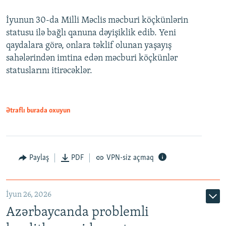
240p
İyunun 30-da Milli Məclis məcburi köçkünlərin
360p
statusu ilə bağlı qanuna dəyişiklik edib. Yeni
480p
qaydalara görə, onlara təklif olunan yaşayış
720p
sahələrindən imtina edən məcburi köçkünlər
statuslarını itirəcəklər.
1080p
Ətraflı burada oxuyun
Auto
240p
360p
480p
Paylaş
PDF
VPN-siz açmaq
720p
1080p
İyun 26, 2026
Azərbaycanda problemli