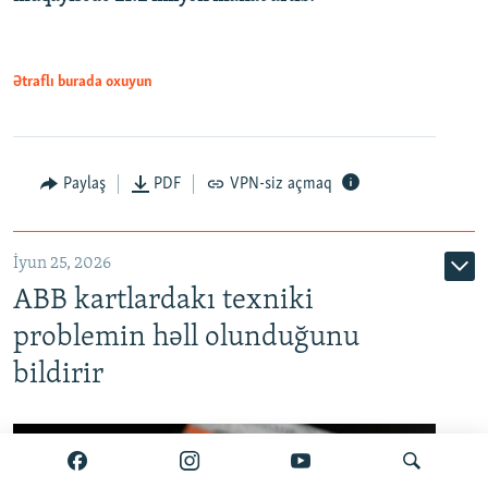
Ətraflı burada oxuyun
Auto
240p
360p
480p
Paylaş
PDF
VPN-siz açmaq
720p
1080p
İyun 25, 2026
ABB kartlardakı texniki
problemin həll olunduğunu
bildirir