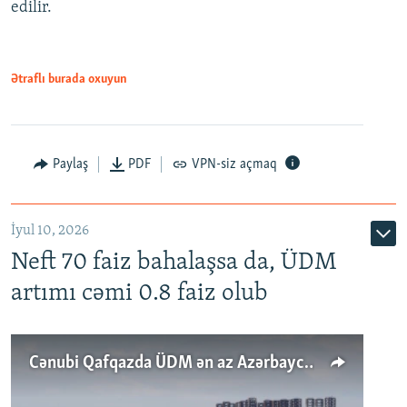
edilir.
Ətraflı burada oxuyun
Paylaş
PDF
VPN-siz açmaq
İyul 10, 2026
Neft 70 faiz bahalaşsa da, ÜDM
artımı cəmi 0.8 faiz olub
Cənubi Qafqazda ÜDM ən az Azərbaycanda artır: Qonşuları niyə Bakını qabaqlaya bilir?