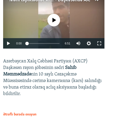
No media source currently available
Auto
0:00
6:51
240p
Azərbaycan Xalq Cəbhəsi Partiyası (AXCP)
360p
Daşkəsən rayon şöbəsinin sədri
Sahib
480p
Auto
240p
360p
480p
Məmmədzadə
nin 10 saylı Cəzaçəkmə
720p
Müəssisəsində cərimə kamerasına (kars) salındığı
720p
1080p
və buna etiraz olaraq aclıq aksiyasına başladığı
1080p
bildirilir.
Ətraflı burada oxuyun