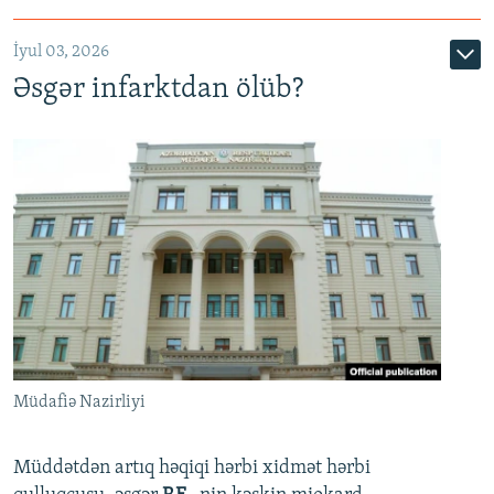
720p
1080p
İyul 03, 2026
Əsgər infarktdan ölüb?
Müdafiə Nazirliyi
Müddətdən artıq həqiqi hərbi xidmət hərbi