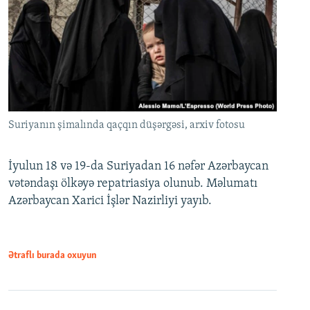
Suriyanın şimalında qaçqın düşərgəsi, arxiv fotosu
İyulun 18 və 19-da Suriyadan 16 nəfər Azərbaycan
vətəndaşı ölkəyə repatriasiya olunub. Məlumatı
Azərbaycan Xarici İşlər Nazirliyi yayıb.
Ətraflı burada oxuyun