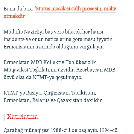
Buna da bax:​
'Status məsələsi sülh prosesini məhv
etməkdir'
Müdafiə Nazirliyi baş verə biləcək hər hansı
insidentə və onun nəticələrinə görə məsuliyyətin
Ermənistanın üzərində olduğunu vurğulayır.
Ermənistan MDB Kollektiv Təhlükəsizlik
Müqaviləsi Təşkilatının üzvidir. Azərbaycan MDB
üzvü olsa da KTMT-yə qoşulmayıb.
KTMT-yə Rusiya, Qırğızıstan, Tacikistan,
Ermənistan, Belarus və Qazaxıstan daxildir.
Xatırlatma
Qarabağ münaqişəsi 1988-ci ildə başlayıb. 1994-cü