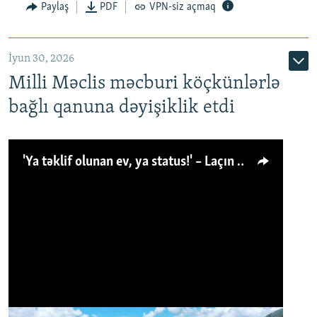
Paylaş
PDF
VPN-siz açmaq
İyun 30, 2026
Milli Məclis məcburi köçkünlərlə
bağlı qanuna dəyişiklik etdi
'Ya təklif olunan ev, ya status!' – Laçın köçkünü: 'Laçından başqa heç hara!'