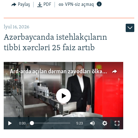
Paylaş
PDF
VPN-siz açmaq
İyul 16, 2026
Azərbaycanda istehlakçıların
tibbi xərcləri 25 faiz artıb
Ard-arda açılan dərman zavodları ölkənin tələbatını ödəyirmi?
No media source currently available
Auto
0:00
5:23
240p