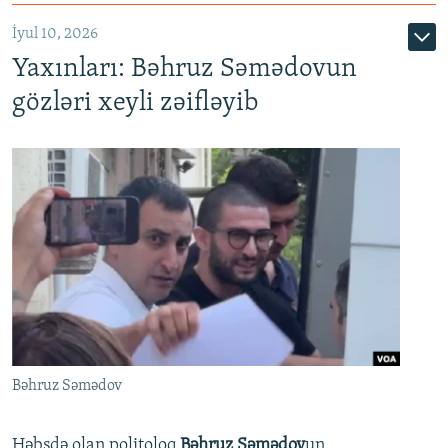
İyul 10, 2026
Yaxınları: Bəhruz Səmədovun
gözləri xeyli zəifləyib
Bəhruz Səmədov
Həbsdə olan politoloq
Bəhruz Səmədov
un