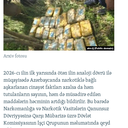
Arxiv fotosu
2026-cı ilin ilk yarısında ötən ilin analoji dövrü ilə
müqayisədə Azərbaycanda narkotiklə bağlı
aşkarlanan cinayət faktları azalsa da həm
tutulanların sayının, həm də müsadirə edilən
maddələrin həcminin artdığı bildirilir. Bu barədə
Narkomanlığa və Narkotik Vasitələrin Qanunsuz
Dövriyyəsinə Qarşı Mübarizə üzrə Dövlət
Komissiyasının İşçi Qrupunun məlumatında qeyd