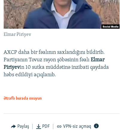
Elmar Piriyev
AXCP daha bir fəalının saxlandığını bildirib.
Partiyanın Tovuz rayon şöbəsinin fəalı
Elmar
Piriyev
in 10 sutka müddətinə inzibati qaydada
həbs edildiyi açıqlanıb.
Ətraflı burada oxuyun
Paylaş
PDF
VPN-siz açmaq