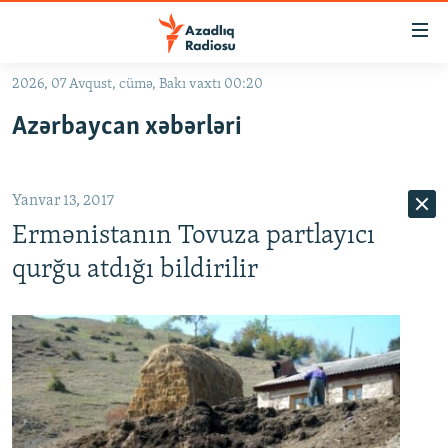
Keçid
linkləri
Əsas
2026, 07 Avqust, cümə, Bakı vaxtı 00:20
məzmuna
GÜNDƏM
Azərbaycan xəbərləri
qayıt
#İZAHLA
Əsas
KORRUPSIOMETR
naviqasiyaya
Yanvar 13, 2017
qayıt
#ƏSLINDƏ
Axtarışa
Ermənistanın Tovuza partlayıcı
FƏRQƏ BAX
keç
qurğu atdığı bildirilir
QANUNI DOĞRU
ARAŞDIRMA
MULTIMEDIA
RADIO ARXIV
VIDEO
HAQQIMIZDA
FOTOQALEREYA
OXU ZALI