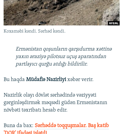
İNFOQRAFIKA
AZƏRBAYCAN ƏDƏBIYYATI KITABXANASI
MISSIYAMIZ
BIZI IZLƏ
KARIKATURA
İSLAM VƏ DEMOKRATIYA
PEŞƏ ETIKASI VƏ JURNALISTIKA STANDARTLARIMIZ
İZ - MƏDƏNIYYƏT PROQRAMI
MATERIALLARIMIZDAN ISTIFADƏ
Koxaməbi kəndi. Sərhəd kəndi.
AZADLIQRADIOSU MOBIL TELEFONUNUZDA
RFE/RL-in bütün saytları
BIZIMLƏ ƏLAQƏ
Ermənistan qoşunların qarşıdurma xəttinə
yaxın əraziyə pilotsuz uçuş aparatından
XƏBƏR BÜLLETENLƏRIMIZ
partlayıcı qurğu atdığı bildirilir.
Bu haqda
Müdafiə Nazirliyi
xəbər verir.
Nazirlik olayı dövlət sərhədində vəziyyəti
gərginləşdirmək məqsədi güdən Ermənistanın
növbəti təxribatı hesab edir.
Buna da bax:​
Sərhəddə toqquşmalar. Baş katib
'DQR' ifadəsi işlətdi