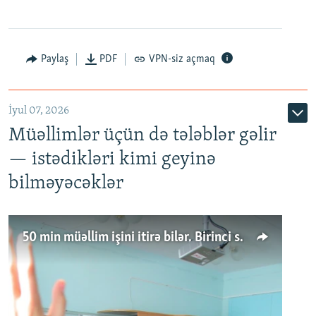
Paylaş
PDF
VPN-siz açmaq
İyul 07, 2026
Müəllimlər üçün də tələblər gəlir
— istədikləri kimi geyinə
bilməyəcəklər
50 min müəllim işini itirə bilər. Birinci sinfə gedənlər azalır