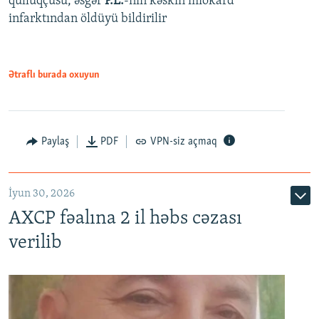
qulluqçusu, əsgər
P.E.
-nin kəskin miokard
infarktından öldüyü bildirilir
Ətraflı burada oxuyun
Paylaş
PDF
VPN-siz açmaq
İyun 30, 2026
AXCP fəalına 2 il həbs cəzası
verilib