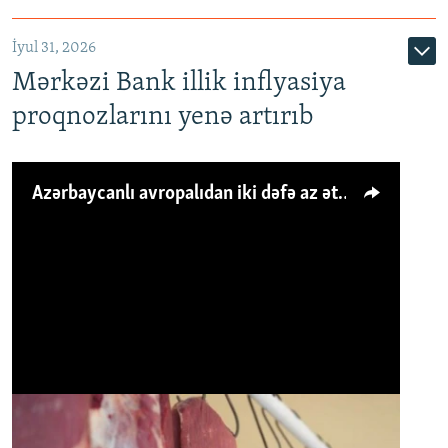
İyul 31, 2026
Mərkəzi Bank illik inflyasiya
proqnozlarını yenə artırıb
Azərbaycanlı avropalıdan iki dəfə az ət yeyir, amma... 'Qiymət artımı qaçılmazdır'