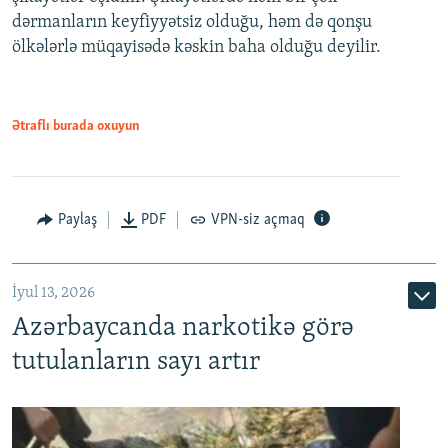
dərmanların keyfiyyətsiz olduğu, həm də qonşu
ölkələrlə müqayisədə kəskin baha olduğu deyilir.
Ətraflı burada oxuyun
Paylaş
PDF
VPN-siz açmaq
İyul 13, 2026
Azərbaycanda narkotikə görə
tutulanların sayı artır