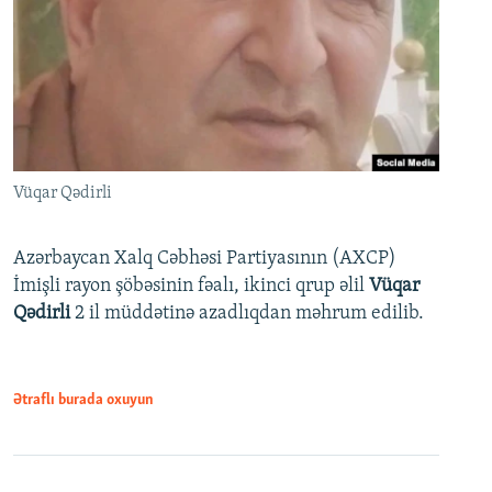
Vüqar Qədirli
Azərbaycan Xalq Cəbhəsi Partiyasının (AXCP)
İmişli rayon şöbəsinin fəalı, ikinci qrup əlil
Vüqar
Qədirli
2 il müddətinə azadlıqdan məhrum edilib.
Ətraflı burada oxuyun