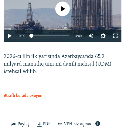
No media source currently available
Auto
0:00
4:00
240p
2026-cı ilin ilk yarısında Azərbaycanda 65.2
360p
milyard manatlıq ümumi daxili məhsul (ÜDM)
480p
Auto
240p
360p
480p
istehsal edilib.
720p
720p
1080p
1080p
Ətraflı burada oxuyun
Paylaş
PDF
VPN-siz açmaq