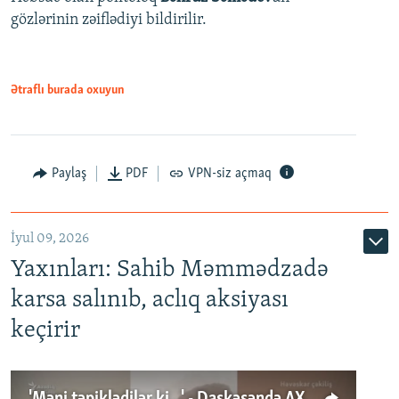
gözlərinin zəiflədiyi bildirilir.
Ətraflı burada oxuyun
Paylaş
PDF
VPN-siz açmaq
İyul 09, 2026
Yaxınları: Sahib Məmmədzadə
karsa salınıb, aclıq aksiyası
keçirir
'Məni təpiklədilər ki...' - Daşkəsəndə AXCP fəalının yaxınları onun həbsinə etiraz edirlər