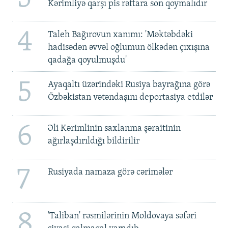
Kərimliyə qarşı pis rəftara son qoymalıdır
4
Taleh Bağırovun xanımı: 'Məktəbdəki
hadisədən əvvəl oğlumun ölkədən çıxışına
qadağa qoyulmuşdu'
5
Ayaqaltı üzərindəki Rusiya bayrağına görə
Özbəkistan vətəndaşını deportasiya etdilər
6
Əli Kərimlinin saxlanma şəraitinin
ağırlaşdırıldığı bildirilir
7
Rusiyada namaza görə cərimələr
8
'Taliban' rəsmilərinin Moldovaya səfəri