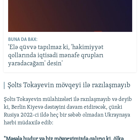
BUNA DA BAX:
'Elə qüvvə tapılmaz ki, 'hakimiyyət
qollarında iqtisadi mənafe qrupları
yaradacağam' desin'
Şolts Tokayevin mövqeyi ilə razılaşmayıb
Şolts Tokayevin mülahizələri ilə razılaşmayıb və deyib
ki, Berlin Kiyevə dəstəyini davam etdirəcək, çünki
Rusiya 2022-ci ildə heç bir səbəb olmadan Ukraynaya
hərbi müdaxilə edib:
"Məsələ budur və biz mövqeyimizdə qalırıq ki, ölkə