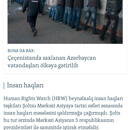
BUNA DA BAX:
Çeçenistanda saxlanan Azərbaycan
vətəndaşları ölkəyə gətirilib
İnsan haqları
Human Rights Watch (HRW) beynəlxalq insan haqları
təşkilatı Şoltsu Mərkəzi Asiyaya tarixi səfəri əsnasında
insan haqları məsələsini qaldırmağa çağırmışdı. Şolts
bu tur ərzində Mərkəzi Asiyanın 5 respublikasının
prezidentləri ilə sammitdə iştirak etməlidir.