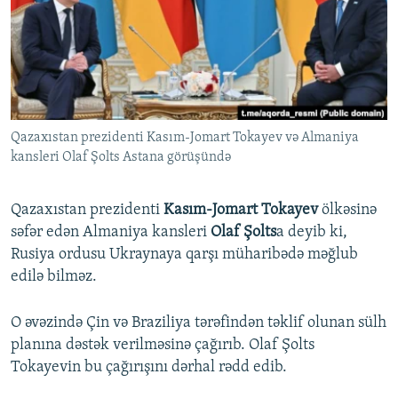
İNFOQRAFIKA
AZƏRBAYCAN ƏDƏBIYYATI KITABXANASI
MISSIYAMIZ
BIZI IZLƏ
KARIKATURA
İSLAM VƏ DEMOKRATIYA
PEŞƏ ETIKASI VƏ JURNALISTIKA STANDARTLARIMIZ
İZ - MƏDƏNIYYƏT PROQRAMI
MATERIALLARIMIZDAN ISTIFADƏ
AZADLIQRADIOSU MOBIL TELEFONUNUZDA
RFE/RL-in bütün saytları
Qazaxıstan prezidenti Kasım-Jomart Tokayev və Almaniya
BIZIMLƏ ƏLAQƏ
kansleri Olaf Şolts Astana görüşündə
XƏBƏR BÜLLETENLƏRIMIZ
Qazaxıstan prezidenti
Kasım-Jomart Tokayev
ölkəsinə
səfər edən Almaniya kansleri
Olaf Şolts
a deyib ki,
Rusiya ordusu Ukraynaya qarşı müharibədə məğlub
edilə bilməz.
O əvəzində Çin və Braziliya tərəfindən təklif olunan sülh
planına dəstək verilməsinə çağırıb. Olaf Şolts
Tokayevin bu çağırışını dərhal rədd edib.