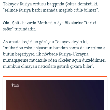
Tokayev Rusiya ordusu haqqında Şoltsa demişdi ki,
“əslində Rusiya hərbi mənada məğlub edilə bilməz”.
Olaf Şolts hazırda Mərkəzi Asiya ölkələrinə “tarixi
səfər” turundadır.
Astanada keçirilən görüşdə Tokayev deyib ki,
“müharibə eskalasiyasının bundan sonra da artırılması
bütün bəşəriyyət, ilk növbədə Rusiya-Ukrayna
münaqişəsinə müdaxilə edən ölkələr üçün düzəldilməsi
mümkün olmayan nəticələrə gətirib çıxara bilər”.