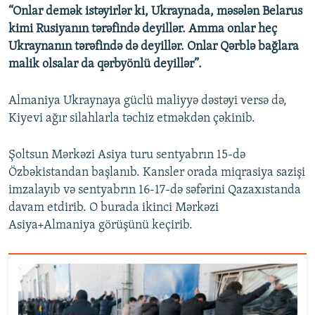
“Onlar demək istəyirlər ki, Ukraynada, məsələn Belarus
kimi Rusiyanın tərəfində deyillər. Amma onlar heç
Ukraynanın tərəfində də deyillər. Onlar Qərblə bağlara
malik olsalar da qərbyönlü deyillər”.
Almaniya Ukraynaya güclü maliyyə dəstəyi versə də,
Kiyevi ağır silahlarla təchiz etməkdən çəkinib.
Şoltsun Mərkəzi Asiya turu sentyabrın 15-də
Özbəkistandan başlanıb. Kansler orada miqrasiya sazişi
imzalayıb və sentyabrın 16-17-də səfərini Qazaxıstanda
davam etdirib. O burada ikinci Mərkəzi
Asiya+Almaniya görüşünü keçirib.