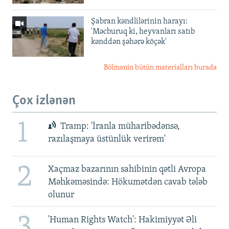
Şabran kəndlilərinin harayı:
'Məcburuq ki, heyvanları satıb
kənddən şəhərə köçək'
Bölmənin bütün materialları burada
Çox izlənən
1
Tramp: 'İranla müharibədənsə,
razılaşmaya üstünlük verirəm'
2
Xaçmaz bazarının sahibinin qətli Avropa
Məhkəməsində: Hökumətdən cavab tələb
olunur
3
'Human Rights Watch': Hakimiyyət Əli