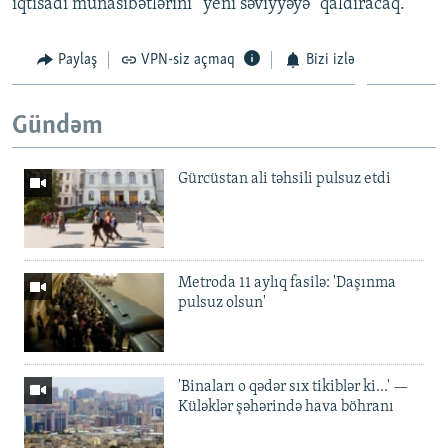
iqtisadi münasibətlərini “yeni səviyyəyə” qaldıracaq.
Paylaş
VPN-siz açmaq
Bizi izlə
Gündəm
Gürcüstan ali təhsili pulsuz etdi
Metroda 11 aylıq fasilə: 'Daşınma
pulsuz olsun'
'Binaları o qədər sıx tikiblər ki...' —
Küləklər şəhərində hava böhranı