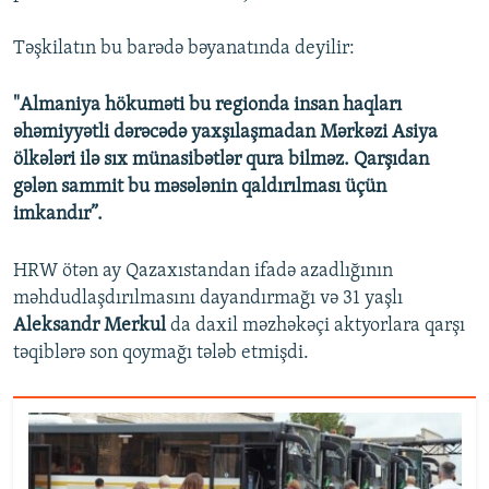
Təşkilatın bu barədə bəyanatında deyilir:
"Almaniya hökuməti bu regionda insan haqları
əhəmiyyətli dərəcədə yaxşılaşmadan Mərkəzi Asiya
ölkələri ilə sıx münasibətlər qura bilməz. Qarşıdan
gələn sammit bu məsələnin qaldırılması üçün
imkandır”.
HRW ötən ay Qazaxıstandan ifadə azadlığının
məhdudlaşdırılmasını dayandırmağı və 31 yaşlı
Aleksandr Merkul
da daxil məzhəkəçi aktyorlara qarşı
təqiblərə son qoymağı tələb etmişdi.