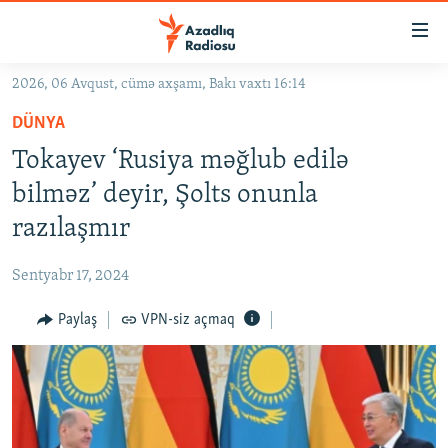
Keçid
linkləri
Əsas
2026, 06 Avqust, cümə axşamı, Bakı vaxtı 16:14
məzmuna
GÜNDƏM
DÜNYA
qayıt
#İZAHLA
Əsas
Tokayev ‘Rusiya məğlub edilə
KORRUPSIOMETR
naviqasiyaya
bilməz’ deyir, Şolts onunla
qayıt
#ƏSLINDƏ
razılaşmır
Axtarışa
FƏRQƏ BAX
keç
Sentyabr 17, 2024
QANUNI DOĞRU
Paylaş
VPN-siz açmaq
ARAŞDIRMA
MULTIMEDIA
RADIO ARXIV
VIDEO
HAQQIMIZDA
FOTOQALEREYA
OXU ZALI