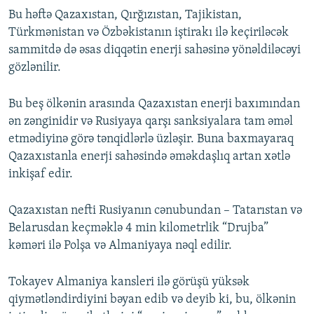
Bu həftə Qazaxıstan, Qırğızıstan, Tajikistan,
Türkmənistan və Özbəkistanın iştirakı ilə keçiriləcək
sammitdə də əsas diqqətin enerji sahəsinə yönəldiləcəyi
gözlənilir.
Bu beş ölkənin arasında Qazaxıstan enerji baxımından
ən zənginidir və Rusiyaya qarşı sanksiyalara tam əməl
etmədiyinə görə tənqidlərlə üzləşir. Buna baxmayaraq
Qazaxıstanla enerji sahəsində əməkdaşlıq artan xətlə
inkişaf edir.
Qazaxıstan nefti Rusiyanın cənubundan – Tatarıstan və
Belarusdan keçməklə 4 min kilometrlik “Drujba”
kəməri ilə Polşa və Almaniyaya nəql edilir.
Tokayev Almaniya kansleri ilə görüşü yüksək
qiymətləndirdiyini bəyan edib və deyib ki, bu, ölkənin