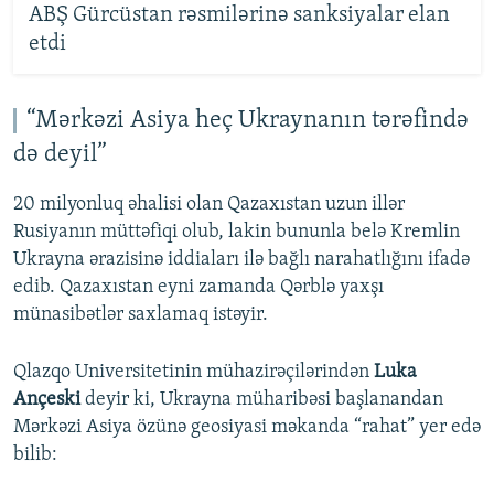
ABŞ Gürcüstan rəsmilərinə sanksiyalar elan
etdi
“Mərkəzi Asiya heç Ukraynanın tərəfində
də deyil”
20 milyonluq əhalisi olan Qazaxıstan uzun illər
Rusiyanın müttəfiqi olub, lakin bununla belə Kremlin
Ukrayna ərazisinə iddiaları ilə bağlı narahatlığını ifadə
edib. Qazaxıstan eyni zamanda Qərblə yaxşı
münasibətlər saxlamaq istəyir.
Qlazqo Universitetinin mühazirəçilərindən
Luka
Ançeski
deyir ki, Ukrayna müharibəsi başlanandan
Mərkəzi Asiya özünə geosiyasi məkanda “rahat” yer edə
bilib: