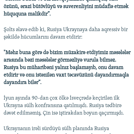
özünü, ərazi bütövlüyü və suverenliyini müdafiə etmək
hüququna malikdir”.
Şolts əlavə edib ki, Rusiya Ukraynaya daha aqressiv bir
şəkildə hücumlarını davam etdirir:
"Məhz buna görə də bizim müzakirə etdiyimiz məsələlər
arasında bəzi məsələlər görməzliyə vurula bilməz.
Rusiya bu müharibəni yalnız başlamayıb, onu davam
etdirir və onu istənilən vaxt təcavüzünü dayandırmaqla
dayandıra bilər”.
İyun ayında 90-dan çox ölkə İsveçrədə keçirilən ilk
Ukrayna sülh konfransına qatılmışdı. Rusiya tədbirə
dəvət edilməmiş, Çin isə iştirakdan boyun qaçırmışdı.
Ukraynanın irəli sürdüyü sülh planında Rusiya