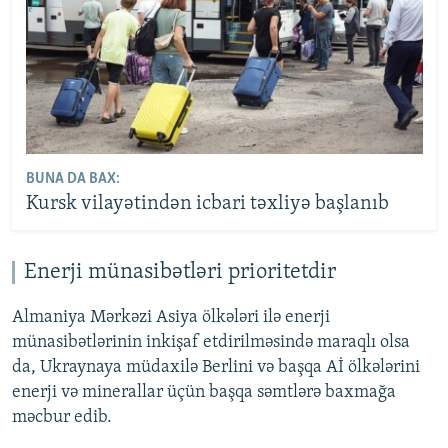
BUNA DA BAX:
Kursk vilayətindən icbari təxliyə başlanıb
Enerji münasibətləri prioritetdir
Almaniya Mərkəzi Asiya ölkələri ilə enerji
münasibətlərinin inkişaf etdirilməsində maraqlı olsa
da, Ukraynaya müdaxilə Berlini və başqa Aİ ölkələrini
enerji və minerallar üçün başqa səmtlərə baxmağa
məcbur edib.