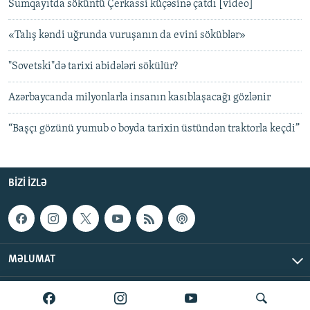
Sumqayıtda söküntü Çerkassi küçəsinə çatdı [video]
«Talış kəndi uğrunda vuruşanın da evini söküblər»
"Sovetski"də tarixi abidələri sökülür?
Azərbaycanda milyonlarla insanın kasıblaşacağı gözlənir
“Başçı gözünü yumub o boyda tarixin üstündən traktorla keçdi”
BIZI IZLƏ
MƏLUMAT
AzadlıqRadiosu © 2026 Inc. | Bütün hüquqlar qorunur