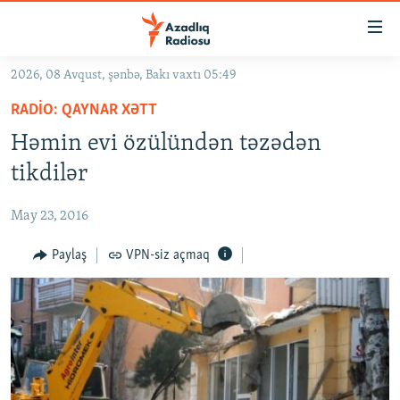
Keçid
linkləri
Əsas
2026, 08 Avqust, şənbə, Bakı vaxtı 05:49
məzmuna
GÜNDƏM
RADIO: QAYNAR XƏTT
qayıt
#İZAHLA
Əsas
Həmin evi özülündən təzədən
KORRUPSIOMETR
naviqasiyaya
tikdilər
qayıt
#ƏSLINDƏ
Axtarışa
May 23, 2016
FƏRQƏ BAX
keç
QANUNI DOĞRU
Paylaş
VPN-siz açmaq
ARAŞDIRMA
MULTIMEDIA
RADIO ARXIV
VIDEO
HAQQIMIZDA
FOTOQALEREYA
OXU ZALI