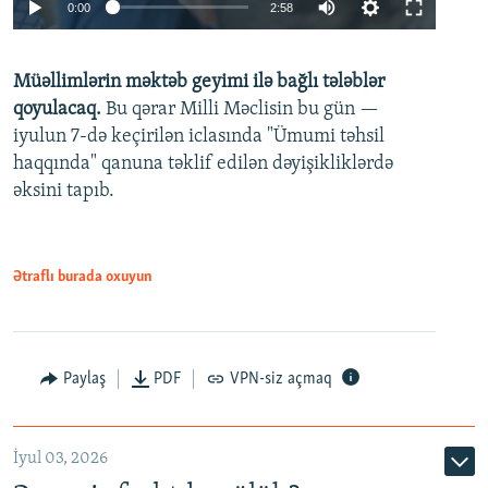
Auto
0:00
2:58
240p
Müəllimlərin məktəb geyimi ilə bağlı tələblər
360p
qoyulacaq.
Bu qərar Milli Məclisin bu gün —
480p
iyulun 7-də keçirilən iclasında "Ümumi təhsil
720p
haqqında" qanuna təklif edilən dəyişikliklərdə
əksini tapıb.
1080p
Ətraflı burada oxuyun
Auto
240p
360p
480p
Paylaş
PDF
VPN-siz açmaq
720p
1080p
İyul 03, 2026