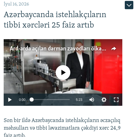
İyul 16, 2026
Azərbaycanda istehlakçıların
tibbi xərcləri 25 faiz artıb
Ard-arda açılan dərman zavodları ölkənin tələbatını ödəyirmi?
No media source currently available
Auto
0:00
5:23
240p
Son bir ildə Azərbaycanda istehlakçıların
360p
əczaçılıq
məhsulları və tibbi ləvazimatlara çəkdiyi xərc 24,9
480p
Auto
240p
360p
480p
faiz artıb.