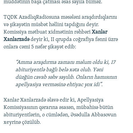
müddətinin başa çatması əsas sayıla bilməz.
TQDK AzadlıqRadiosuna məsələni araşdırdıqlarını
və şikayətin müsbət həllini tapdığını deyir.
Komissiya mətbuat xidmətinin rəhbəri
Xanlar
Xanlarzadə
deyir ki, II qrupda coğrafiya fənni üzrə
onlara cəmi 5 nəfər şikayət edib:
“Amma araşdırma zamanı məlum oldu ki, 17
abituriyentlə bağlı belə xəta olub. Yəni
düzğün cavab səhv sayılıb. Onların hamısının
apellyasiya verməsinə ehtiyac yox idi”.
Xanlar Xanlarzadə əlavə edir ki, Apellyasiya
Komissiyasının qərarına əsasən, mübahisə bütün
abituriyentlərin, o cümlədən, Əsədulla Abbasovun
xeyrinə çözülüb.