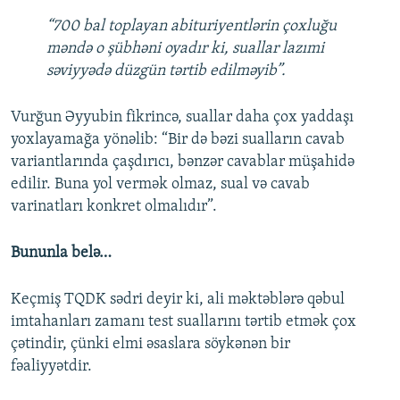
“700 bal toplayan abituriyentlərin çoxluğu
məndə o şübhəni oyadır ki, suallar lazımi
səviyyədə düzgün tərtib edilməyib”.
Vurğun Əyyubin fikrincə, suallar daha çox yaddaşı
yoxlayamağa yönəlib: “Bir də bəzi sualların cavab
variantlarında çaşdırıcı, bənzər cavablar müşahidə
edilir. Buna yol vermək olmaz, sual və cavab
varinatları konkret olmalıdır”.
Bununla belə…
Keçmiş TQDK sədri deyir ki, ali məktəblərə qəbul
imtahanları zamanı test suallarını tərtib etmək çox
çətindir, çünki elmi əsaslara söykənən bir
fəaliyyətdir.