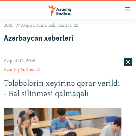
Keçid
linkləri
Əsas
2026, 07 Avqust, cümə, Bakı vaxtı 10:22
məzmuna
GÜNDƏM
Azərbaycan xəbərləri
qayıt
#İZAHLA
Əsas
KORRUPSIOMETR
naviqasiyaya
Avqust 02, 2016
qayıt
#ƏSLINDƏ
Axtarışa
AzadlıqRadiosu ©
FƏRQƏ BAX
keç
Tələbələrin xeyirinə qərar verildi
QANUNI DOĞRU
- Bal silinməsi qalmaqalı
ARAŞDIRMA
MULTIMEDIA
RADIO ARXIV
VIDEO
HAQQIMIZDA
FOTOQALEREYA
OXU ZALI