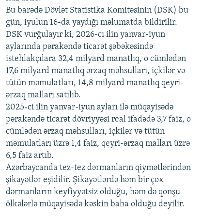
720p
Bu barədə Dövlət Statistika Komitəsinin (DSK) bu
720p
1080p
gün, iyulun 16-da yaydığı məlumatda bildirilir.
1080p
DSK vurğulayır ki, 2026-cı ilin yanvar-iyun
aylarında pərakəndə ticarət şəbəkəsində
istehlakçılara 32,4 milyard manatlıq, o cümlədən
17,6 milyard manatlıq ərzaq məhsulları, içkilər və
tütün məmulatları, 14,8 milyard manatlıq qeyri-
ərzaq malları satılıb.
2025-ci ilin yanvar-iyun ayları ilə müqayisədə
pərakəndə ticarət dövriyyəsi real ifadədə 3,7 faiz, o
cümlədən ərzaq məhsulları, içkilər və tütün
məmulatları üzrə 1,4 faiz, qeyri-ərzaq malları üzrə
6,5 faiz artıb.
Azərbaycanda tez-tez dərmanların qiymətlərindən
şikayətlər eşidilir. Şikayətlərdə həm bir çox
dərmanların keyfiyyətsiz olduğu, həm də qonşu
ölkələrlə müqayisədə kəskin baha olduğu deyilir.