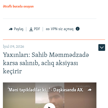
Ətraflı burada oxuyun
Paylaş
PDF
VPN-siz açmaq
İyul 09, 2026
Yaxınları: Sahib Məmmədzadə
karsa salınıb, aclıq aksiyası
keçirir
'Məni təpiklədilər ki...' - Daşkəsəndə AXCP fəalının yaxınları onun həbsinə etiraz edirlər