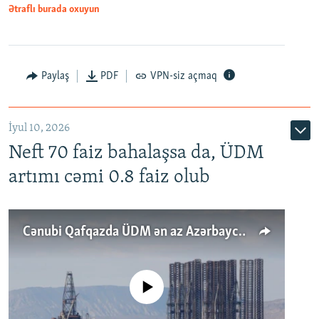
Ətraflı burada oxuyun
Paylaş
PDF
VPN-siz açmaq
İyul 10, 2026
Neft 70 faiz bahalaşsa da, ÜDM
artımı cəmi 0.8 faiz olub
Cənubi Qafqazda ÜDM ən az Azərbaycanda artır: Qonşuları niyə Bakını qabaqlaya bilir?
No media source currently available