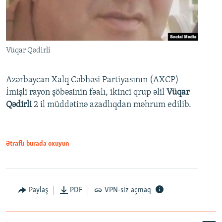
Vüqar Qədirli
Azərbaycan Xalq Cəbhəsi Partiyasının (AXCP)
İmişli rayon şöbəsinin fəalı, ikinci qrup əlil
Vüqar
Qədirli
2 il müddətinə azadlıqdan məhrum edilib.
Ətraflı burada oxuyun
Paylaş
PDF
VPN-siz açmaq