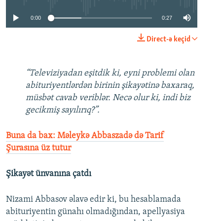
0:00
0:27
Direct-ə keçid
“Televiziyadan eşitdik ki, eyni problemi olan
abituriyentlərdən birinin şikayətinə baxaraq,
müsbət cavab veriblər. Necə olur ki, indi biz
gecikmiş sayılırıq?”.
Buna da bax: Məleykə Abbaszadə də Tarif
Şurasına üz tutur
Şikayət ünvanına çatdı
Nizami Abbasov əlavə edir ki, bu hesablamada
abituriyentin günahı olmadığından, apellyasiya