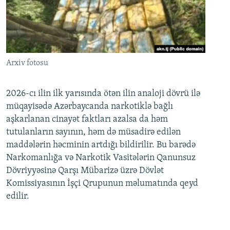
Arxiv fotosu
2026-cı ilin ilk yarısında ötən ilin analoji dövrü ilə
müqayisədə Azərbaycanda narkotiklə bağlı
aşkarlanan cinayət faktları azalsa da həm
tutulanların sayının, həm də müsadirə edilən
maddələrin həcminin artdığı bildirilir. Bu barədə
Narkomanlığa və Narkotik Vasitələrin Qanunsuz
Dövriyyəsinə Qarşı Mübarizə üzrə Dövlət
Komissiyasının İşçi Qrupunun məlumatında qeyd
edilir.