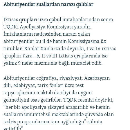
Abituriyentlər suallardan narazı qalıblar
İxtisas qrupları üzrə qəbul imtahanlarından sonra
TQDKı Apellyasiya Komissiyası yaradır.
İmtahanların nəticəsindən narazı qalan
abituriyentlər bu il də həmin Komissiyasına üz
tutublar. Xanlar Xanlarzadə deyir ki, I və IV ixtisas
qrupları üzrə - 5, II və III ixtisas qruplarında isə
yalnız 9 nəfər məzmunla bağlı müraciət edib.
Abituriyentlər coğrafiya, riyaziyyat, Azərbaycan
dili, ədəbiyyat, tarix fənləri üzrə test
tapşırıqlarının məktəb dərsliyi ilə uyğun
gəlmədiyini əsas gətiriblər. TQDK rəsmisi deyir ki,
“hər bir apellyasiya şikayəti araşdırılıb və həmin
sualların ümumtəhsil məktəblərində qüvvədə olan
tədris proqramlarına tam uyğunluğu” sübuta
yetirilib”.