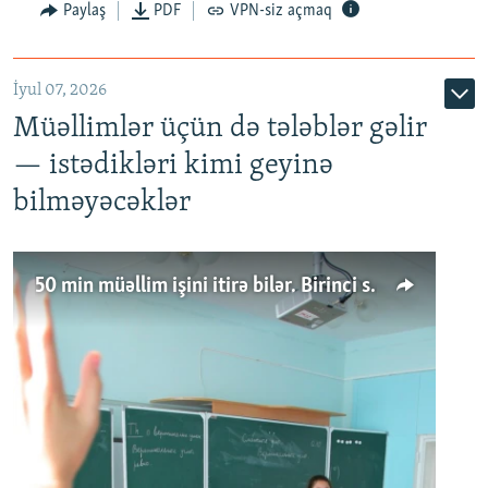
Paylaş
PDF
VPN-siz açmaq
İyul 07, 2026
Müəllimlər üçün də tələblər gəlir
— istədikləri kimi geyinə
bilməyəcəklər
50 min müəllim işini itirə bilər. Birinci sinfə gedənlər azalır