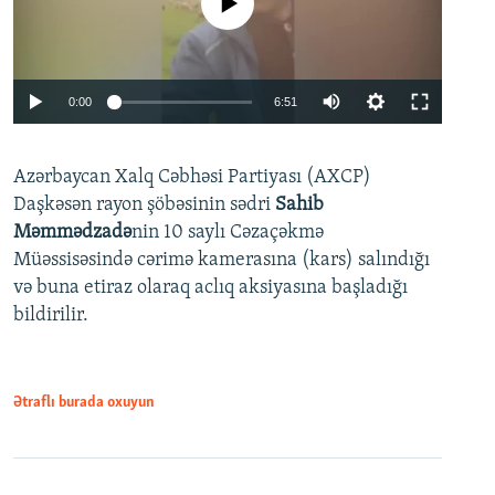
No media source currently available
Auto
0:00
6:51
240p
Azərbaycan Xalq Cəbhəsi Partiyası (AXCP)
360p
Daşkəsən rayon şöbəsinin sədri
Sahib
480p
Auto
240p
360p
480p
Məmmədzadə
nin 10 saylı Cəzaçəkmə
720p
Müəssisəsində cərimə kamerasına (kars) salındığı
720p
1080p
və buna etiraz olaraq aclıq aksiyasına başladığı
1080p
bildirilir.
Ətraflı burada oxuyun