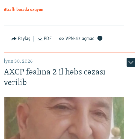
Ətraflı burada oxuyun
Paylaş
PDF
VPN-siz açmaq
İyun 30, 2026
AXCP fəalına 2 il həbs cəzası
verilib