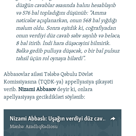
düzğün cavablar əsasında balını hesablayıb
və 576 bal topladığını düşünüb: “Amma
nəticələr açıqlanarkən, onun 568 bal yığdığı
məlum oldu. Sonra eşitdik ki, coğrafiyadan
onun verdiyi düz cavab səhv sayılıb və beləcə,
8 bal itirib. İndi hara düşəcəyini bilmirik.
Bəlkə gedib pulluya düşəcək, o bir bal pulsuz
təhsil üçün rol oynaya bilərdi”.
Abbasovlar ailəsi Tələbə Qəbulu Dövlət
Komissiyasına (TQDK-ya) appellyasiya şikayəti
verib.
Nizami Abbasov
deyir ki, onlara
apellyasiyaya gecikdikləri söylənib:
Nizami Abbaslı: Uşağın verdiyi düz cavabı səhv sayıblar
Mənbə:
AzadlıqRadiosu
No media source currently available