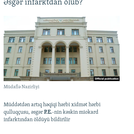
Əsgər infarktdan ölüb?
Müdafiə Nazirliyi
Müddətdən artıq həqiqi hərbi xidmət hərbi
qulluqçusu, əsgər
P.E.
-nin kəskin miokard
infarktından öldüyü bildirilir