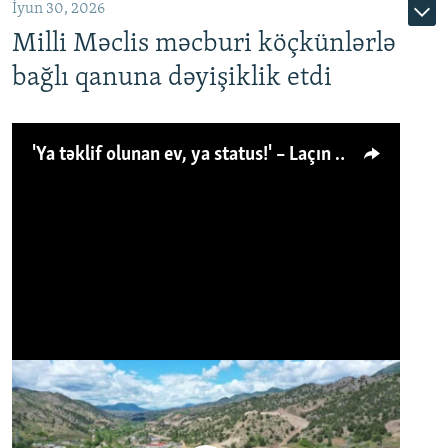
İyun 30, 2026
Milli Məclis məcburi köçkünlərlə
bağlı qanuna dəyişiklik etdi
'Ya təklif olunan ev, ya status!' – Laçın köçkünü: 'Laçından başqa heç hara!'