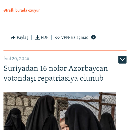
1080p
Ətraflı burada oxuyun
Paylaş
PDF
VPN-siz açmaq
İyul 20, 2026
Auto
240p
360p
480p
Suriyadan 16 nəfər Azərbaycan
720p
1080p
vətəndaşı repatriasiya olunub