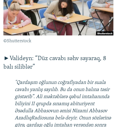
İNFOQRAFIKA
AZƏRBAYCAN ƏDƏBIYYATI KITABXANASI
MISSIYAMIZ
BIZI IZLƏ
KARIKATURA
İSLAM VƏ DEMOKRATIYA
PEŞƏ ETIKASI VƏ JURNALISTIKA STANDARTLARIMIZ
İZ - MƏDƏNIYYƏT PROQRAMI
MATERIALLARIMIZDAN ISTIFADƏ
AZADLIQRADIOSU MOBIL TELEFONUNUZDA
RFE/RL-in bütün saytları
©Shutterstock
BIZIMLƏ ƏLAQƏ
XƏBƏR BÜLLETENLƏRIMIZ
►Valideyn: “Düz cavabı səhv sayaraq, 8
balı siliblər”
"Qardaşım oğlunun coğrafiyadan bir suala
cavabı yanlış sayılıb. Bu da onun balına təsir
göstərib”. Ali məktəblərə qəbul imtahanında
biliyini II qrupda sınamış abituriyent
Əsədulla Abbasovun əmisi Nizami Abbasov
AzadlıqRadiosuna belə deyir. Onun sözlərinə
görə, qardaşı oğlu imtahan verəndən sonra