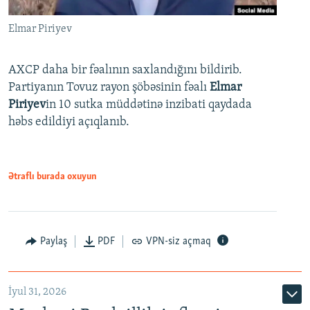
Elmar Piriyev
AXCP daha bir fəalının saxlandığını bildirib.
Partiyanın Tovuz rayon şöbəsinin fəalı
Elmar
Piriyev
in 10 sutka müddətinə inzibati qaydada
həbs edildiyi açıqlanıb.
Ətraflı burada oxuyun
Paylaş
PDF
VPN-siz açmaq
İyul 31, 2026