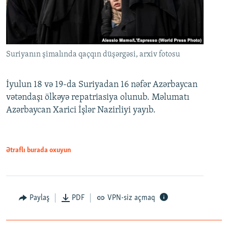
Suriyanın şimalında qaçqın düşərgəsi, arxiv fotosu
İyulun 18 və 19-da Suriyadan 16 nəfər Azərbaycan
vətəndaşı ölkəyə repatriasiya olunub. Məlumatı
Azərbaycan Xarici İşlər Nazirliyi yayıb.
Ətraflı burada oxuyun
Paylaş
PDF
VPN-siz açmaq