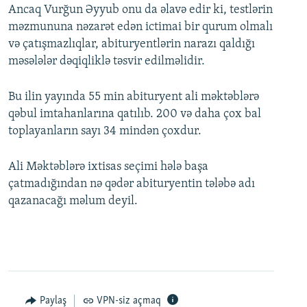
Ancaq Vurğun Əyyub onu da əlavə edir ki, testlərin
məzmununa nəzarət edən ictimai bir qurum olmalı
və çatışmazlıqlar, abituryentlərin narazı qaldığı
məsələlər dəqiqliklə təsvir edilməlidir.
Bu ilin yayında 55 min abituryent ali məktəblərə
qəbul imtahanlarına qatılıb. 200 və daha çox bal
toplayanların sayı 34 mindən çoxdur.
Ali Məktəblərə ixtisas seçimi hələ başa
çatmadığından nə qədər abituryentin tələbə adı
qazanacağı məlum deyil.
Paylaş
VPN-siz açmaq