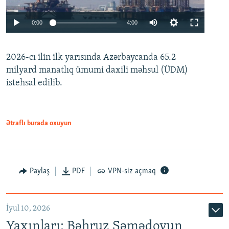
Auto
0:00
4:00
240p
2026-cı ilin ilk yarısında Azərbaycanda 65.2
360p
milyard manatlıq ümumi daxili məhsul (ÜDM)
480p
Auto
240p
360p
480p
istehsal edilib.
720p
720p
1080p
1080p
Ətraflı burada oxuyun
Paylaş
PDF
VPN-siz açmaq
İyul 10, 2026
Yaxınları: Bəhruz Səmədovun