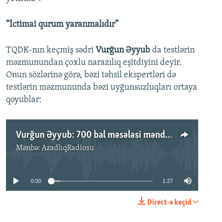
“İctimai qurum yaranmalıdır”
TQDK-nın keçmiş sədri
Vurğun Əyyub
da testlərin
məzmunundan çoxlu narazılıq eşitdiyini deyir.
Onun sözlərinə görə, bəzi təhsil ekspertləri də
testlərin məzmununda bəzi uyğunsuzluqları ortaya
qoyublar:
Vurğun Əyyub: 700 bal məsələsi məndə ona görə şübhə yaradır ki...
Mənbə:
AzadlıqRadiosu
No media source currently available
0:00
1:27
Direct-ə keçid