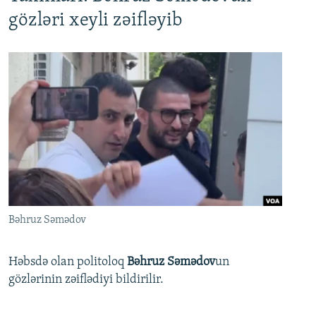
gözləri xeyli zəifləyib
Bəhruz Səmədov
Həbsdə olan politoloq
Bəhruz Səmədov
un
gözlərinin zəiflədiyi bildirilir.