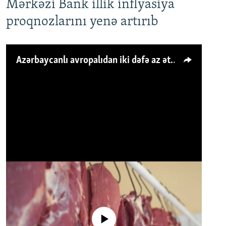
Mərkəzi Bank illik inflyasiya
proqnozlarını yenə artırıb
Azərbaycanlı avropalıdan iki dəfə az ət yeyir, amma... 'Qiymət artımı qaçılmazdır'
No media source currently available