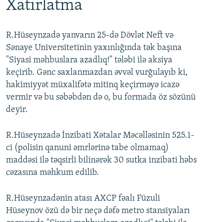
Xatırlatma
R.Hüseynzadə yanvarın 25-də Dövlət Neft və
Sənaye Universitetinin yaxınlığında tək başına
"Siyasi məhbuslara azadlıq!" tələbi ilə aksiya
keçirib. Gənc saxlanmazdan əvvəl vurğulayıb ki,
hakimiyyət müxalifətə mitinq keçirməyə icazə
vermir və bu səbəbdən də o, bu formada öz sözünü
deyir.
R.Hüseynzadə İnzibati Xətalar Məcəlləsinin 525.1-
ci (polisin qanuni əmrlərinə tabe olmamaq)
maddəsi ilə təqsirli bilinərək 30 sutka inzibati həbs
cəzasına məhkum edilib.
R.Hüseynzadənin atası AXCP fəalı Füzuli
Hüseynov özü də bir neçə dəfə metro stansiyaları