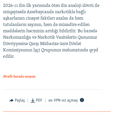
2026-cı ilin ilk yarısında ötən ilin analoji dövrü ilə
müqayisədə Azərbaycanda narkotiklə bağlı
aşkarlanan cinayət faktları azalsa da həm
tutulanların sayının, həm də müsadirə edilən
maddələrin həcminin artdığı bildirilir. Bu barədə
Narkomanlığa və Narkotik Vasitələrin Qanunsuz
Dövriyyəsinə Qarşı Mübarizə üzrə Dövlət
Komissiyasının İşçi Qrupunun məlumatında qeyd
edilir.
Ətraflı burada oxuyun
Paylaş
PDF
VPN-siz açmaq