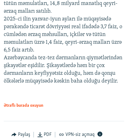
tütün məmulatları, 14,8 milyard manatlıq qeyri-
ərzaq malları satılıb.
2025-ci ilin yanvar-iyun ayları ilə müqayisədə
pərakəndə ticarət dövriyyəsi real ifadədə 3,7 faiz, o
cümlədən ərzaq məhsulları, içkilər və tütün
məmulatları üzrə 1,4 faiz, qeyri-ərzaq malları üzrə
6,5 faiz artıb.
Azərbaycanda tez-tez dərmanların qiymətlərindən
şikayətlər eşidilir. Şikayətlərdə həm bir çox
dərmanların keyfiyyətsiz olduğu, həm də qonşu
ölkələrlə müqayisədə kəskin baha olduğu deyilir.
Ətraflı burada oxuyun
Paylaş
PDF
VPN-siz açmaq