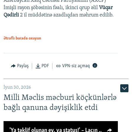
Azərbaycan Xalq Cəbhəsi Partiyasının (AXCP)
İmişli rayon şöbəsinin fəalı, ikinci qrup əlil
Vüqar
Qədirli
2 il müddətinə azadlıqdan məhrum edilib.
Ətraflı burada oxuyun
Paylaş
PDF
VPN-siz açmaq
İyun 30, 2026
Milli Məclis məcburi köçkünlərlə
bağlı qanuna dəyişiklik etdi
'Ya təklif olunan ev, ya status!' – Laçın köçkünü: 'Laçından başqa heç hara!'