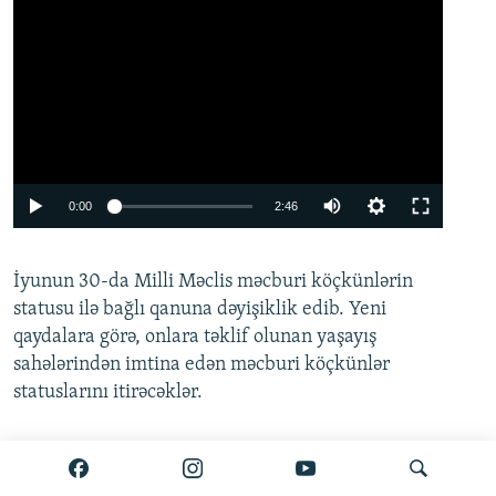
Auto
0:00
2:46
240p
İyunun 30-da Milli Məclis məcburi köçkünlərin
360p
statusu ilə bağlı qanuna dəyişiklik edib. Yeni
480p
qaydalara görə, onlara təklif olunan yaşayış
720p
sahələrindən imtina edən məcburi köçkünlər
statuslarını itirəcəklər.
1080p
Ətraflı burada oxuyun