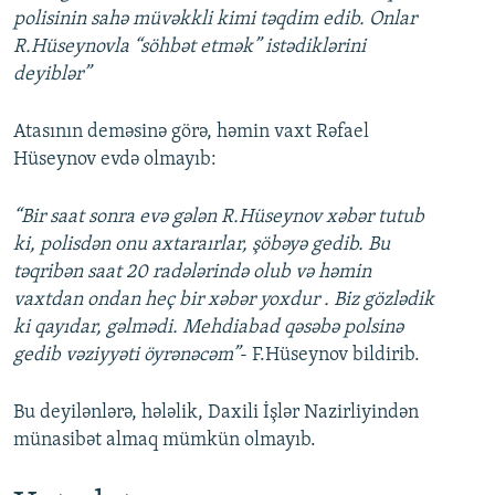
polisinin sahə müvəkkli kimi təqdim edib. Onlar
R.Hüseynovla “söhbət etmək” istədiklərini
deyiblər”
Atasının deməsinə görə, həmin vaxt Rəfael
Hüseynov evdə olmayıb:
“Bir saat sonra evə gələn R.Hüseynov xəbər tutub
ki, polisdən onu axtaraırlar, şöbəyə gedib. Bu
təqribən saat 20 radələrində olub və həmin
vaxtdan ondan heç bir xəbər yoxdur . Biz gözlədik
ki qayıdar, gəlmədi. Mehdiabad qəsəbə polsinə
gedib vəziyyəti öyrənəcəm”
- F.Hüseynov bildirib.
Bu deyilənlərə, hələlik, Daxili İşlər Nazirliyindən
münasibət almaq mümkün olmayıb.