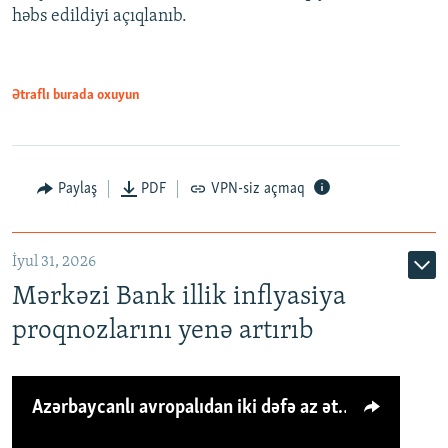
həbs edildiyi açıqlanıb.
Ətraflı burada oxuyun
Paylaş
PDF
VPN-siz açmaq
İyul 31, 2026
Mərkəzi Bank illik inflyasiya
proqnozlarını yenə artırıb
Azərbaycanlı avropalıdan iki dəfə az ət yeyir, amma... 'Qiymət artımı qaçılmazdır'