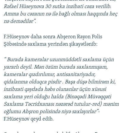
Rəfael Hüseynova 30 sutka inzibati cəza verilib.
Amma bu cəzanın nə ilə bağlı olması haqqında heç
nə demədilər”.
F.Hüseynov daha sonra Abşeron Rayon Polis
Şöbəsində saxlama yerindən şikayətlənib:
“ Burada kameralar uzunmüddətli saxlama üçün
yararlı deyil. Mən özüm burada saxlanmışam,
kameralar qızdırılımır, antisanitariyadır,
qidalanma olduqca pisdir . Başa düşə bilmirəm ki,
inzibzati qaydada həbs olunanlar üçün xüsusi
saxlama yeri olduğu halda (Binəqədi Müvəqqəti
Saxlama Təcridxanası nəzərəd tutulur-red) mənim
oğlumu Abşron polisində niyə saxlayırlar”
-
F.Hüseynov qeyd edib.