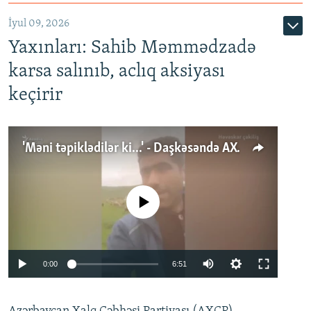
İyul 09, 2026
Yaxınları: Sahib Məmmədzadə
karsa salınıb, aclıq aksiyası
keçirir
'Məni təpiklədilər ki...' - Daşkəsəndə AXCP fəalının yaxınları onun həbsinə etiraz edirlər
No media source currently available
Auto
0:00
6:51
240p
360p