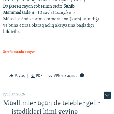
Azərbaycan Xalq Cəbhəsi Partiyası (AXCP)
Daşkəsən rayon şöbəsinin sədri
Sahib
480p
Auto
240p
360p
480p
Məmmədzadə
nin 10 saylı Cəzaçəkmə
720p
Müəssisəsində cərimə kamerasına (kars) salındığı
720p
1080p
və buna etiraz olaraq aclıq aksiyasına başladığı
1080p
bildirilir.
Ətraflı burada oxuyun
Paylaş
PDF
VPN-siz açmaq
İyul 07, 2026
Müəllimlər üçün də tələblər gəlir
— istədikləri kimi geyinə