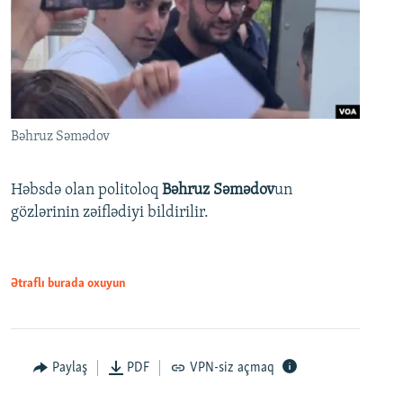
Bəhruz Səmədov
Həbsdə olan politoloq
Bəhruz Səmədov
un
gözlərinin zəiflədiyi bildirilir.
Ətraflı burada oxuyun
Paylaş
PDF
VPN-siz açmaq