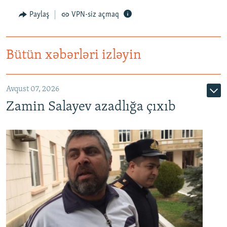
Paylaş
VPN-siz açmaq
Bütün xəbərləri izləyin
Avqust 07, 2026
Zamin Salayev azadlığa çıxıb