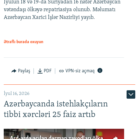
İyulun 18 və 19-da Suriyadan 16 nəfər Azərbaycan
vətəndaşı ölkəyə repatriasiya olunub. Məlumatı
Azərbaycan Xarici İşlər Nazirliyi yayıb.
Ətraflı burada oxuyun
Paylaş
PDF
VPN-siz açmaq
İyul 16, 2026
Azərbaycanda istehlakçıların
tibbi xərcləri 25 faiz artıb
Ard-arda açılan dərman zavodları ölkənin tələbatını ödəyirmi?