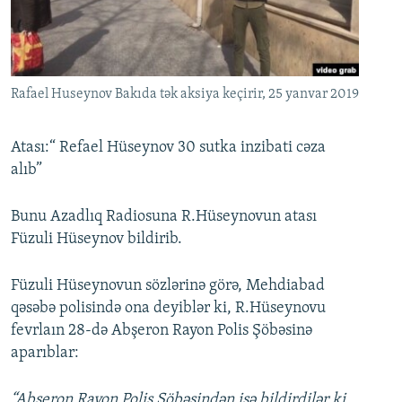
İNFOQRAFIKA
AZƏRBAYCAN ƏDƏBIYYATI KITABXANASI
MISSIYAMIZ
BIZI IZLƏ
KARIKATURA
İSLAM VƏ DEMOKRATIYA
PEŞƏ ETIKASI VƏ JURNALISTIKA STANDARTLARIMIZ
İZ - MƏDƏNIYYƏT PROQRAMI
MATERIALLARIMIZDAN ISTIFADƏ
Rafael Huseynov Bakıda tək aksiya keçirir, 25 yanvar 2019
AZADLIQRADIOSU MOBIL TELEFONUNUZDA
RFE/RL-in bütün saytları
BIZIMLƏ ƏLAQƏ
Atası:“ Refael Hüseynov 30 sutka inzibati cəza
alıb”
XƏBƏR BÜLLETENLƏRIMIZ
Bunu Azadlıq Radiosuna R.Hüseynovun atası
Füzuli Hüseynov bildirib.
Füzuli Hüseynovun sözlərinə görə, Mehdiabad
qəsəbə polisində ona deyiblər ki, R.Hüseynovu
fevrlaın 28-də Abşeron Rayon Polis Şöbəsinə
aparıblar:
“Abşeron Rayon Polis Şöbəsindən isə bildirdilər ki,