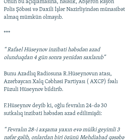
Onun bu açıqlamasına, hələlik, Abşeron Rayon
Polis Şöbəsi və Daxili İşlər Nazirliyindən münasibət
almaq mümkün olmayıb.
***
“ Rafael Hüseynov inzibati həbsdən azad
olunduqdan 4 gün sonra yenidən saxlanıb”
Bunu Azadlıq Radiosuna R.Hüseynovun atası,
Azərbaycan Xalq Cəbhəsi Partiyası ( AXCP) fəalı
Füzuli Hüseynov bildirib.
F.Hüseynov deyib ki, oğlu fevralın 24-də 30
sutkalıq inzibati həbsdən azad edilimişdi:
“ Fevralın 28-i axşama yaxın evə mülki geyimli 3
nəfər gəlib, onlardan biri özünü Mehdiabad qəsəbə