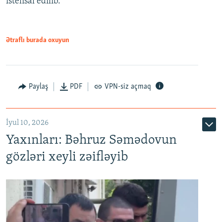
istehsal edilib.
720p
720p
1080p
1080p
Ətraflı burada oxuyun
Paylaş
PDF
VPN-siz açmaq
İyul 10, 2026
Yaxınları: Bəhruz Səmədovun
gözləri xeyli zəifləyib