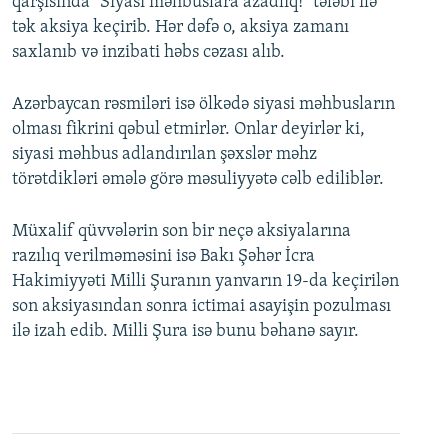
qarşısında "Siyasi məhbuslara azadlıq!" tələbi ilə
tək aksiya keçirib. Hər dəfə o, aksiya zamanı
saxlanıb və inzibati həbs cəzası alıb.
Azərbaycan rəsmiləri isə ölkədə siyasi məhbusların
olması fikrini qəbul etmirlər. Onlar deyirlər ki,
siyasi məhbus adlandırılan şəxslər məhz
törətdikləri əmələ görə məsuliyyətə cəlb ediliblər.
Müxalif qüvvələrin son bir neçə aksiyalarına
razılıq verilməməsini isə Bakı Şəhər İcra
Hakimiyyəti Milli Şuranın yanvarın 19-da keçirilən
son aksiyasından sonra ictimai asayişin pozulması
ilə izah edib. Milli Şura isə bunu bəhanə sayır.