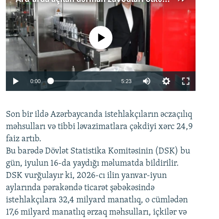
No media source currently available
Auto
0:00
5:23
240p
Son bir ildə Azərbaycanda istehlakçıların
360p
əczaçılıq
məhsulları və tibbi ləvazimatlara çəkdiyi xərc 24,9
480p
Auto
240p
360p
480p
faiz artıb.
720p
Bu barədə Dövlət Statistika Komitəsinin (DSK) bu
720p
1080p
gün, iyulun 16-da yaydığı məlumatda bildirilir.
1080p
DSK vurğulayır ki, 2026-cı ilin yanvar-iyun
aylarında pərakəndə ticarət şəbəkəsində
istehlakçılara 32,4 milyard manatlıq, o cümlədən
17,6 milyard manatlıq ərzaq məhsulları, içkilər və