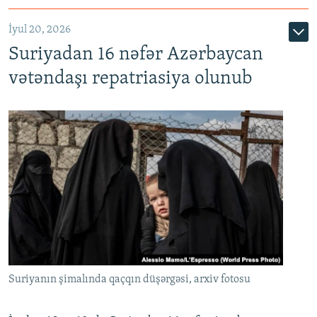
İyul 20, 2026
Auto
240p
360p
480p
Suriyadan 16 nəfər Azərbaycan
720p
1080p
vətəndaşı repatriasiya olunub
Suriyanın şimalında qaçqın düşərgəsi, arxiv fotosu