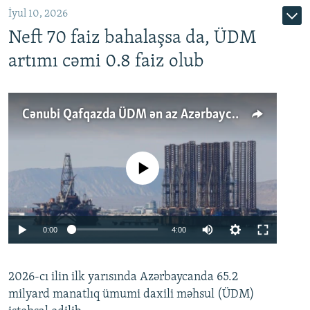
İyul 10, 2026
Neft 70 faiz bahalaşsa da, ÜDM
artımı cəmi 0.8 faiz olub
Cənubi Qafqazda ÜDM ən az Azərbaycanda artır: Qonşuları niyə Bakını qabaqlaya bilir?
No media source currently available
Auto
0:00
4:00
240p
2026-cı ilin ilk yarısında Azərbaycanda 65.2
360p
milyard manatlıq ümumi daxili məhsul (ÜDM)
480p
Auto
240p
360p
480p