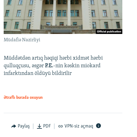
Müdafiə Nazirliyi
Müddətdən artıq həqiqi hərbi xidmət hərbi
qulluqçusu, əsgər
P.E.
-nin kəskin miokard
infarktından öldüyü bildirilir
Ətraflı burada oxuyun
Paylaş
PDF
VPN-siz açmaq