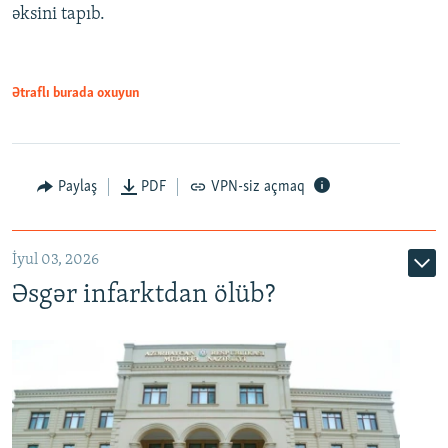
əksini tapıb.
1080p
Ətraflı burada oxuyun
Auto
240p
360p
480p
Paylaş
PDF
VPN-siz açmaq
720p
1080p
İyul 03, 2026
Əsgər infarktdan ölüb?