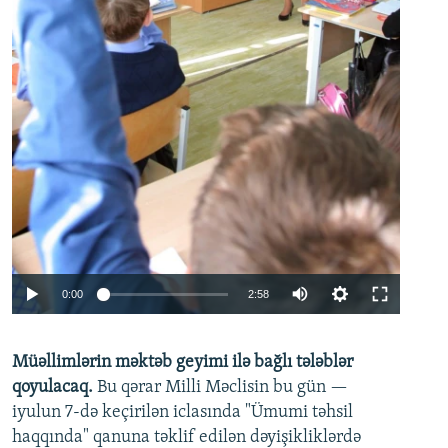
Auto
0:00
2:58
240p
Müəllimlərin məktəb geyimi ilə bağlı tələblər
360p
qoyulacaq.
Bu qərar Milli Məclisin bu gün —
480p
iyulun 7-də keçirilən iclasında "Ümumi təhsil
720p
haqqında" qanuna təklif edilən dəyişikliklərdə