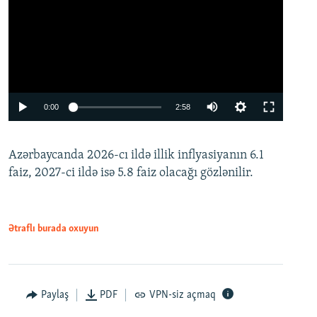
Auto
0:00
2:58
240p
Azərbaycanda 2026-cı ildə illik inflyasiyanın 6.1
360p
faiz, 2027-ci ildə isə 5.8 faiz olacağı gözlənilir.
480p
720p
1080p
Ətraflı burada oxuyun
Paylaş
PDF
VPN-siz açmaq