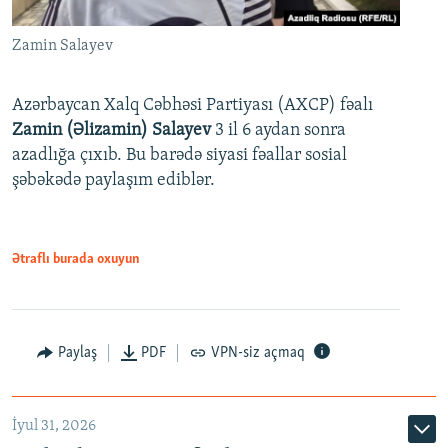
Zamin Salayev
Azərbaycan Xalq Cəbhəsi Partiyası (AXCP) fəalı
Zamin (Əlizamin) Salayev
3 il 6 aydan sonra
azadlığa çıxıb. Bu barədə siyasi fəallar sosial
şəbəkədə paylaşım ediblər.
Ətraflı burada oxuyun
Paylaş
PDF
VPN-siz açmaq
İyul 31, 2026