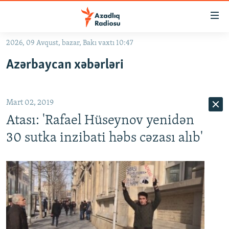
Keçid
linkləri
Əsas
2026, 09 Avqust, bazar, Bakı vaxtı 10:47
məzmuna
GÜNDƏM
Azərbaycan xəbərləri
qayıt
#İZAHLA
Əsas
KORRUPSIOMETR
naviqasiyaya
Mart 02, 2019
qayıt
#ƏSLINDƏ
Axtarışa
Atası: 'Rafael Hüseynov yenidən
FƏRQƏ BAX
keç
30 sutka inzibati həbs cəzası alıb'
QANUNI DOĞRU
ARAŞDIRMA
MULTIMEDIA
RADIO ARXIV
VIDEO
HAQQIMIZDA
FOTOQALEREYA
OXU ZALI