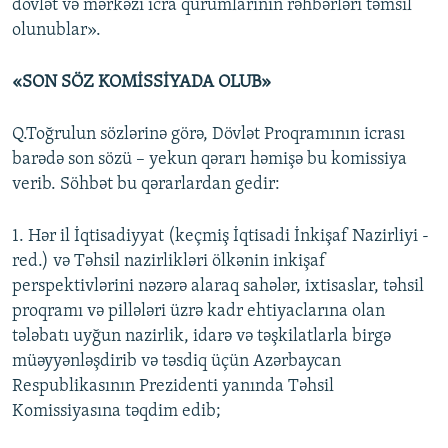
dövlət və mərkəzi icra qurumlarının rəhbərləri təmsil
olunublar».
«SON SÖZ KOMİSSİYADA OLUB»
Q.Toğrulun sözlərinə görə, Dövlət Proqramının icrası
barədə son sözü – yekun qərarı həmişə bu komissiya
verib. Söhbət bu qərarlardan gedir:
1. Hər il İqtisadiyyat (keçmiş İqtisadi İnkişaf Nazirliyi -
red.) və Təhsil nazirlikləri ölkənin inkişaf
perspektivlərini nəzərə alaraq sahələr, ixtisaslar, təhsil
proqramı və pillələri üzrə kadr ehtiyaclarına olan
tələbatı uyğun nazirlik, idarə və təşkilatlarla birgə
müəyyənləşdirib və təsdiq üçün Azərbaycan
Respublikasının Prezidenti yanında Təhsil
Komissiyasına təqdim edib;