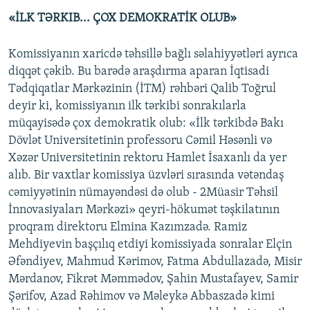
«İLK TƏRKIB... ÇOX DEMOKRATİK OLUB»
Komissiyanın xaricdə təhsillə bağlı səlahiyyətləri ayrıca
diqqət çəkib. Bu barədə araşdırma aparan İqtisadi
Tədqiqatlar Mərkəzinin (İTM) rəhbəri Qalib Toğrul
deyir ki, komissiyanın ilk tərkibi sonrakılarla
müqayisədə çox demokratik olub: «İlk tərkibdə Bakı
Dövlət Universitetinin professoru Cəmil Həsənli və
Xəzər Universitetinin rektoru Hamlet İsaxanlı da yer
alıb. Bir vaxtlar komissiya üzvləri sırasında vətəndaş
cəmiyyətinin nümayəndəsi də olub - 2Müasir Təhsil
İnnovasiyaları Mərkəzi» qeyri-hökumət təşkilatının
proqram direktoru Elmina Kazımzadə. Ramiz
Mehdiyevin başçılıq etdiyi komissiyada sonralar Elçin
Əfəndiyev, Mahmud Kərimov, Fatma Abdullazadə, Misir
Mərdanov, Fikrət Məmmədov, Şahin Mustafayev, Samir
Şərifov, Azad Rəhimov və Məleykə Abbaszadə kimi