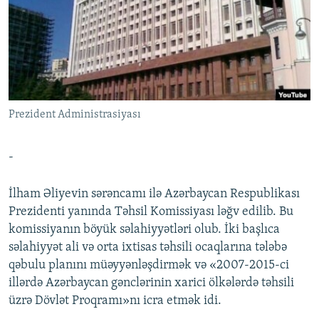
İNFOQRAFIKA
AZƏRBAYCAN ƏDƏBIYYATI KITABXANASI
MISSIYAMIZ
BIZI IZLƏ
KARIKATURA
İSLAM VƏ DEMOKRATIYA
PEŞƏ ETIKASI VƏ JURNALISTIKA STANDARTLARIMIZ
İZ - MƏDƏNIYYƏT PROQRAMI
MATERIALLARIMIZDAN ISTIFADƏ
AZADLIQRADIOSU MOBIL TELEFONUNUZDA
RFE/RL-in bütün saytları
Prezident Administrasiyası
BIZIMLƏ ƏLAQƏ
XƏBƏR BÜLLETENLƏRIMIZ
-
İlham Əliyevin sərəncamı ilə Azərbaycan Respublikası
Prezidenti yanında Təhsil Komissiyası ləğv edilib. Bu
komissiyanın böyük səlahiyyətləri olub. İki başlıca
səlahiyyət ali və оrta iхtisas təhsili ocaqlarına tələbə
qəbulu planını müəyyənləşdirmək və «2007-2015-ci
illərdə Azərbaycan gənclərinin xarici ölkələrdə təhsili
üzrə Dövlət Proqramı»nı icra etmək idi.