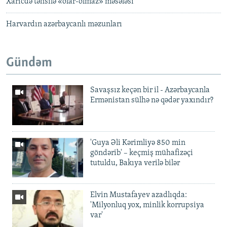
Xaricdə təhsilə «olar-olmaz» məsələsi
Harvardın azərbaycanlı məzunları
Gündəm
Savaşsız keçən bir il - Azərbaycanla
Ermənistan sülhə nə qədər yaxındır?
'Guya Əli Kərimliyə 850 min
göndərib' – keçmiş mühafizəçi
tutuldu, Bakıya verilə bilər
Elvin Mustafayev azadlıqda:
'Milyonluq yox, minlik korrupsiya
var'