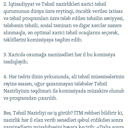
2. İqtisadiyyat və Təhsil nazirlikləri xarici təhsil
qurumunun dünya üzrə reytinqi, öncəlik verilən ixtisas
və təhsil proqramları üzrə tələb edilən təhsilin səviyyəsi,
tələbənin təhsili, sosial təminatı və digər xərclər nəzərə
alınmaqla, ən optimal xarici təhsil ocaqlarını seçərək,
təkliflərini komissiyaya təqdim edib;
3. Xaricdə oxumağa namizədləri hər il bu komissiya
təsdiqləyib;
4. Hər tədris ilinin yekununda, ali təhsil müəssisələrinin
rəyinə əsasən, uğur qazanmayan tələbələr Təhsil
Nazirliyinin təqdimatı ilə komissiyada müzakirə olunub
və proqramdan çıxarılıb.
Bəs, Təhsil Nazirliyi nə iş görüb? İTM rəhbəri bildirir ki,
nazirlik hər il elan verib sənədləri qəbul etdikdən sonra
namizədlərin müsahibəsini həyata keçirib: «Daha sonra