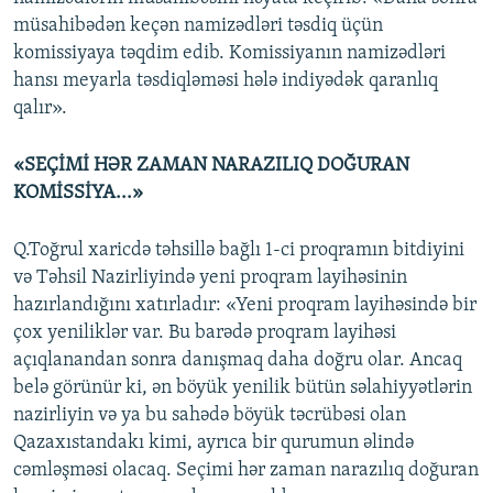
müsahibədən keçən namizədləri təsdiq üçün
komissiyaya təqdim edib. Komissiyanın namizədləri
hansı meyarla təsdiqləməsi hələ indiyədək qaranlıq
qalır».
«SEÇİMİ HƏR ZAMAN NARAZILIQ DOĞURAN
KOMİSSİYA...»
Q.Toğrul xaricdə təhsillə bağlı 1-ci proqramın bitdiyini
və Təhsil Nazirliyində yeni proqram layihəsinin
hazırlandığını xatırladır: «Yeni proqram layihəsində bir
çox yeniliklər var. Bu barədə proqram layihəsi
açıqlanandan sonra danışmaq daha doğru olar. Ancaq
belə görünür ki, ən böyük yenilik bütün səlahiyyətlərin
nazirliyin və ya bu sahədə böyük təcrübəsi olan
Qazaxıstandakı kimi, ayrıca bir qurumun əlində
cəmləşməsi olacaq. Seçimi hər zaman narazılıq doğuran