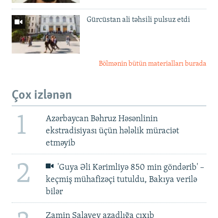
Gürcüstan ali təhsili pulsuz etdi
Bölmənin bütün materialları burada
Çox izlənən
1
Azərbaycan Bəhruz Həsənlinin
ekstradisiyası üçün hələlik müraciət
etməyib
2
'Guya Əli Kərimliyə 850 min göndərib' –
keçmiş mühafizəçi tutuldu, Bakıya verilə
bilər
Zamin Salayev azadlığa çıxıb