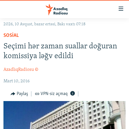
Keçid
linkləri
Əsas
2026, 10 Avqust, bazar ertəsi, Bakı vaxtı 07:18
məzmuna
GÜNDƏM
SOSIAL
qayıt
#İZAHLA
Əsas
Seçimi hər zaman suallar doğuran
KORRUPSIOMETR
naviqasiyaya
komissiya ləğv edildi
qayıt
#ƏSLINDƏ
Axtarışa
AzadlıqRadiosu ©
FƏRQƏ BAX
keç
Mart 10, 2016
QANUNI DOĞRU
ARAŞDIRMA
Paylaş
VPN-siz açmaq
MULTIMEDIA
RADIO ARXIV
VIDEO
HAQQIMIZDA
FOTOQALEREYA
OXU ZALI