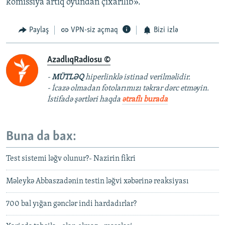
komissiya artıq oyundan çıxarılıb».
Paylaş
VPN-siz açmaq
Bizi izlə
AzadlıqRadiosu ©
-
MÜTLƏQ
hiperlinklə istinad verilməlidir.
- İcazə olmadan fotolarımızı təkrar dərc etməyin.
İstifadə şərtləri haqda
ətraflı burada
Buna da bax:
Test sistemi ləğv olunur?- Nazirin fikri
Məleykə Abbaszadənin testin ləğvi xəbərinə reaksiyası
700 bal yığan gənclər indi hardadırlar?