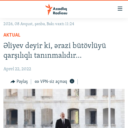
Keçid
linkləri
Əsas
2026, 08 Avqust, şənbə, Bakı vaxtı 11:24
məzmuna
GÜNDƏM
AKTUAL
qayıt
#İZAHLA
Əsas
Əliyev deyir ki, ərazi bütövlüyü
KORRUPSIOMETR
naviqasiyaya
qarşılıqlı tanınmalıdır…
qayıt
#ƏSLINDƏ
Axtarışa
Aprel 22, 2022
FƏRQƏ BAX
keç
QANUNI DOĞRU
Paylaş
VPN-siz açmaq
ARAŞDIRMA
MULTIMEDIA
RADIO ARXIV
VIDEO
HAQQIMIZDA
FOTOQALEREYA
OXU ZALI