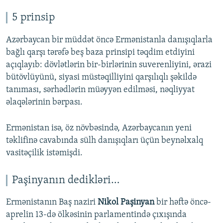
5 prinsip
Azərbaycan bir müddət öncə Ermənistanla danışıqlarla
bağlı qarşı tərəfə beş baza prinsipi təqdim etdiyini
açıqlayıb: dövlətlərin bir-birlərinin suverenliyini, ərazi
bütövlüyünü, siyasi müstəqilliyini qarşılıqlı şəkildə
tanıması, sərhədlərin müəyyən edilməsi, nəqliyyat
əlaqələrinin bərpası.
Ermənistan isə, öz növbəsində, Azərbaycanın yeni
təklifinə cavabında sülh danışıqları üçün beynəlxalq
vasitəçilik istəmişdi.
Paşinyanın dedikləri…
Ermənistanın Baş naziri
Nikol Paşinyan
bir həftə öncə-
aprelin 13-də ölkəsinin parlamentində çıxışında