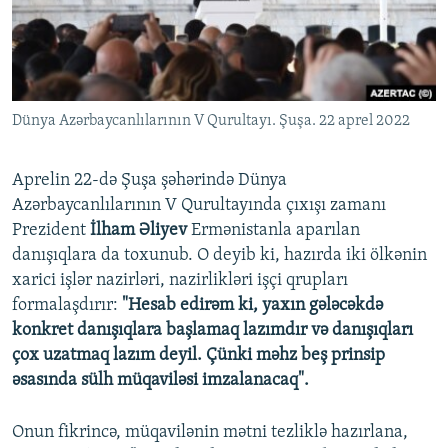
İNFOQRAFIKA
AZƏRBAYCAN ƏDƏBIYYATI KITABXANASI
MISSIYAMIZ
BIZI IZLƏ
KARIKATURA
İSLAM VƏ DEMOKRATIYA
PEŞƏ ETIKASI VƏ JURNALISTIKA STANDARTLARIMIZ
İZ - MƏDƏNIYYƏT PROQRAMI
MATERIALLARIMIZDAN ISTIFADƏ
Dünya Azərbaycanlılarının V Qurultayı. Şuşa. 22 aprel 2022
AZADLIQRADIOSU MOBIL TELEFONUNUZDA
RFE/RL-in bütün saytları
BIZIMLƏ ƏLAQƏ
Aprelin 22-də Şuşa şəhərində Dünya
XƏBƏR BÜLLETENLƏRIMIZ
Azərbaycanlılarının V Qurultayında çıxışı zamanı
Prezident
İlham Əliyev
Ermənistanla aparılan
danışıqlara da toxunub. O deyib ki, hazırda iki ölkənin
xarici işlər nazirləri, nazirlikləri işçi qrupları
formalaşdırır:
"Hesab edirəm ki, yaxın gələcəkdə
konkret danışıqlara başlamaq lazımdır və danışıqları
çox uzatmaq lazım deyil. Çünki məhz beş prinsip
əsasında sülh müqaviləsi imzalanacaq".
Onun fikrincə, müqavilənin mətni tezliklə hazırlana,