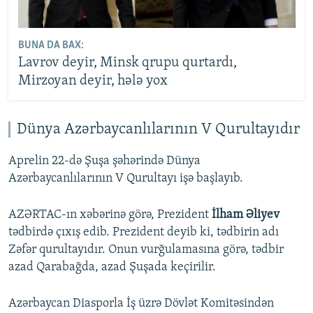
BUNA DA BAX:
Lavrov deyir, Minsk qrupu qurtardı,
Mirzoyan deyir, hələ yox
Dünya Azərbaycanlılarının V Qurultayıdır
Aprelin 22-də Şuşa şəhərində Dünya
Azərbaycanlılarının V Qurultayı işə başlayıb.
AZƏRTAC-ın xəbərinə görə, Prezident
İlham Əliyev
tədbirdə çıxış edib. Prezident deyib ki, tədbirin adı
Zəfər qurultayıdır. Onun vurğulamasına görə, tədbir
azad Qarabağda, azad Şuşada keçirilir.
Azərbaycan Diasporla İş üzrə Dövlət Komitəsindən