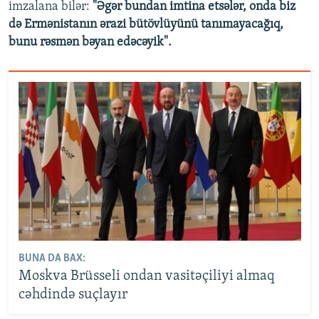
imzalana bilər:
"Əgər bundan imtina etsələr, onda biz
də Ermənistanın ərazi bütövlüyünü tanımayacağıq,
bunu rəsmən bəyan edəcəyik".
BUNA DA BAX:
Moskva Brüsseli ondan vasitəçiliyi almaq
cəhdində suçlayır