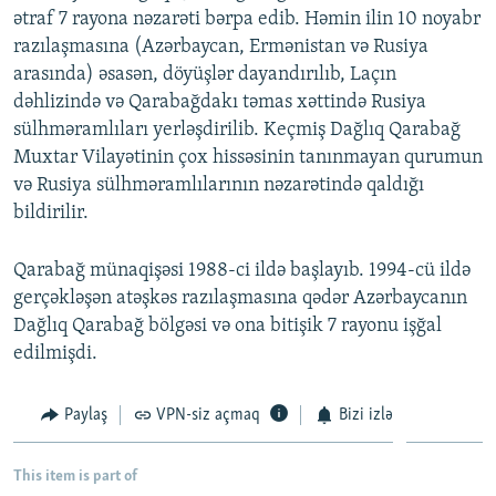
ətraf 7 rayona nəzarəti bərpa edib. Həmin ilin 10 noyabr
razılaşmasına (Azərbaycan, Ermənistan və Rusiya
arasında) əsasən, döyüşlər dayandırılıb, Laçın
dəhlizində və Qarabağdakı təmas xəttində Rusiya
sülhməramlıları yerləşdirilib. Keçmiş Dağlıq Qarabağ
Muxtar Vilayətinin çox hissəsinin tanınmayan qurumun
və Rusiya sülhməramlılarının nəzarətində qaldığı
bildirilir.
Qarabağ münaqişəsi 1988-ci ildə başlayıb. 1994-cü ildə
gerçəkləşən atəşkəs razılaşmasına qədər Azərbaycanın
Dağlıq Qarabağ bölgəsi və ona bitişik 7 rayonu işğal
edilmişdi.
Paylaş
VPN-siz açmaq
Bizi izlə
This item is part of