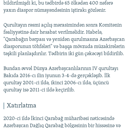
bildirilmişdi ki, bu tədbirdə 65 ölkədən 400 nəfərə
yaxın diaspor nümayəndəsinin iştirakı gözlənir.
Qurultayın rəsmi açılış mərasimindən sonra Komitənin
fəaliyyətinə dair hesabat verilməlidir. Habelə,
"Qarabağın bərpası və yenidən qurulmasına Azərbaycan
diasporunun töhfələri" və başqa mövzuda müzakirələrin
təşkili planlaşdırılır. Tədbirin iki gün çəkəcəyi bildirilib.
Bundan əvvəl Dünya Azərbaycanlılarının IV qurultayı
Bakıda 2016-cı ilin iyunun 3-4-də gerçəkləşib. İlk
qurultay 2001-ci ildə, ikinci 2006-cı ildə, üçüncü
qurultay isə 2011-ci ildə keçirilib.
Xatırlatma
2020-ci ildə İkinci Qarabağ müharibəsi nəticəsində
Azərbaycan Dağlıq Qarabağ bölgəsinin bir hissəsinə və