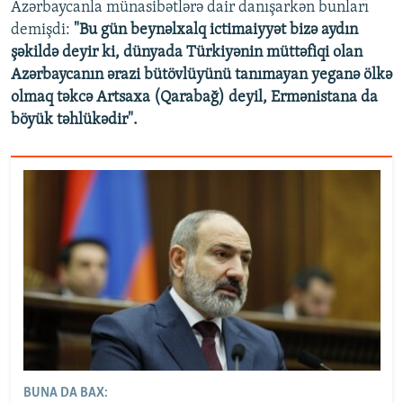
Azərbaycanla münasibətlərə dair danışarkən bunları
demişdi:
"Bu gün beynəlxalq ictimaiyyət bizə aydın
şəkildə deyir ki, dünyada Türkiyənin müttəfiqi olan
Azərbaycanın ərazi bütövlüyünü tanımayan yeganə ölkə
olmaq təkcə Artsaxa (Qarabağ) deyil, Ermənistana da
böyük təhlükədir".
BUNA DA BAX: