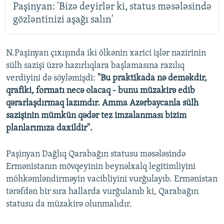
Paşinyan: 'Bizə deyirlər ki, status məsələsində
gözləntinizi aşağı salın'
N.Paşinyan çıxışında iki ölkənin xarici işlər nazirinin
sülh sazişi üzrə hazırlıqlara başlamasına razılıq
verdiyini də söyləmişdi:
"Bu praktikada nə deməkdir,
qrafiki, formatı necə olacaq - bunu müzakirə edib
qərarlaşdırmaq lazımdır. Amma Azərbaycanla sülh
sazişinin mümkün qədər tez imzalanması bizim
planlarımıza daxildir".
Paşinyan Dağlıq Qarabağın statusu məsələsində
Ermənistanın mövqeyinin beynəlxalq legitimliyini
möhkəmləndirməyin vacibliyini vurğulayıb. Ermənistan
tərəfdən bir sıra hallarda vurğulanıb ki, Qarabağın
statusu da müzakirə olunmalıdır.