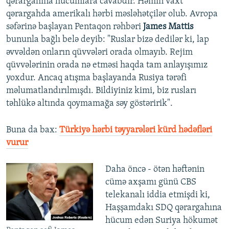
qərargahına hücumlara cavabdır. Həmin vaxt
qərargahda amerikalı hərbi məsləhətçilər olub. Avropa
səfərinə başlayan Pentaqon rəhbəri
James Mattis
bununla bağlı belə deyib: "Ruslar bizə dedilər ki, lap
əvvəldən onların qüvvələri orada olmayıb. Rejim
qüvvələrinin orada nə etməsi haqda tam anlayışımız
yoxdur. Ancaq atışma başlayanda Rusiya tərəfi
məlumatlandırılmışdı. Bildiyiniz kimi, biz rusları
təhlükə altında qoymamağa səy göstəririk".
Buna da bax:
Türkiyə hərbi təyyarələri kürd hədəfləri
vurur
Daha öncə - ötən həftənin
cümə axşamı günü CBS
telekanalı iddia etmişdi ki,
Haşşamdakı SDQ qərargahına
hücum edən Suriya hökumət