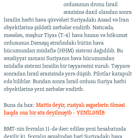
ordusunun dronu İsrail
ərazisinə daxil olandan sonra
İsrailin hərbi hava qüvvələri Suriyadakı Assad və İran
obyektlərinə şiddətli zərbələr endirib. Nəticədə,
məsələn, məşhur Tiyas (T-4) hava bazası və hökumət
ordusunun Dəməşq ətrafındakı bütün hava
hücumundan müdafiə (HHM) sistemi dağıdılıb. Bu
əməliyyat zamanı Suriyanın hava hücumundan
müdafiə sistemi İsrailin bir təyyarəsini vurub. Təyyarə
sonradan İsrail ərazisində yerə düşüb. Pilotlar katapult
edə biliblər. Bundan sonra İsrail ordusu Suriya hərbi
obyektlərinə yeni zərbələr endirib.
Buna da bax:
Mattis deyir, rusiyalı əsgərlərin ölməsi
haqda ona bir söz deyilməyib - YENİLƏNİB
BMT-nin fevralın 11-də dərc edilən yeni hesabatında
deyilir ki, fevralın əvvəlindən bəri Suriyadakı hava