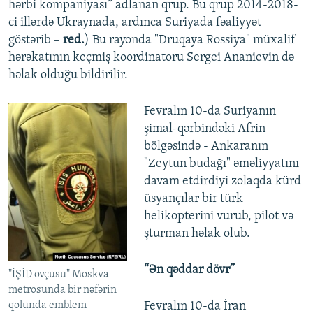
hərbi kompaniyası” adlanan qrup. Bu qrup 2014-2018-
ci illərdə Ukraynada, ardınca Suriyada fəaliyyət
göstərib –
red.
) Bu rayonda "Druqaya Rossiya" müxalif
hərəkatının keçmiş koordinatoru Sergei Ananievin də
həlak olduğu bildirilir.
Fevralın 10-da Suriyanın
şimal-qərbindəki Afrin
bölgəsində - Ankaranın
"Zeytun budağı" əməliyyatını
davam etdirdiyi zolaqda kürd
üsyançılar bir türk
helikopterini vurub, pilot və
şturman həlak olub.
“Ən qəddar dövr”
"İŞİD ovçusu" Moskva
metrosunda bir nəfərin
qolunda emblem
Fevralın 10-da İran