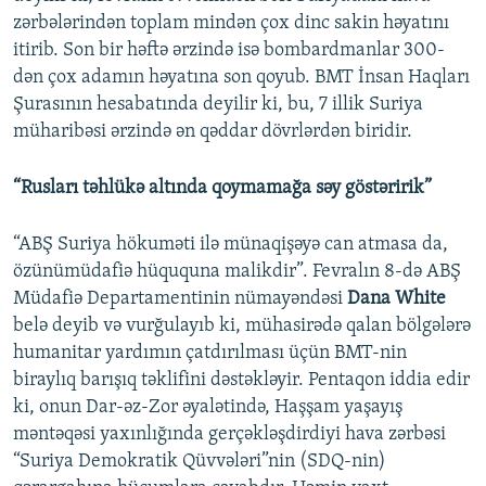
zərbələrindən toplam mindən çox dinc sakin həyatını
itirib. Son bir həftə ərzində isə bombardmanlar 300-
dən çox adamın həyatına son qoyub. BMT İnsan Haqları
Şurasının hesabatında deyilir ki, bu, 7 illik Suriya
müharibəsi ərzində ən qəddar dövrlərdən biridir.
“Rusları təhlükə altında qoymamağa səy göstəririk”
“ABŞ Suriya hökuməti ilə münaqişəyə can atmasa da,
özünümüdafiə hüququna malikdir”. Fevralın 8-də ABŞ
Müdafiə Departamentinin nümayəndəsi
Dana White
belə deyib və vurğulayıb ki, mühasirədə qalan bölgələrə
humanitar yardımın çatdırılması üçün BMT-nin
biraylıq barışıq təklifini dəstəkləyir. Pentaqon iddia edir
ki, onun Dar-əz-Zor əyalətində, Haşşam yaşayış
məntəqəsi yaxınlığında gerçəkləşdirdiyi hava zərbəsi
“Suriya Demokratik Qüvvələri”nin (SDQ-nin)