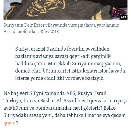
İNFOQRAFIKA
AZƏRBAYCAN ƏDƏBIYYATI KITABXANASI
MISSIYAMIZ
BIZI IZLƏ
KARIKATURA
İSLAM VƏ DEMOKRATIYA
PEŞƏ ETIKASI VƏ JURNALISTIKA STANDARTLARIMIZ
Suriyanın Deir Ezzor vilayətində vuruşmalarda yaralanmış
İZ - MƏDƏNIYYƏT PROQRAMI
MATERIALLARIMIZDAN ISTIFADƏ
Assad tərəfdarları, 8fev2018
AZADLIQRADIOSU MOBIL TELEFONUNUZDA
RFE/RL-in bütün saytları
BIZIMLƏ ƏLAQƏ
Suriya ərazisi üzərində fevralın əvvəlindən
başlamış aviasiya savaşı qeyri-adi gərginlik
XƏBƏR BÜLLETENLƏRIMIZ
həddinə çatıb. Mürəkkəb Suriya münaqişəsinin,
demək olar, bütün xarici iştirakçıları istər havada,
istərsə yerdə ciddi itki verməyə başlayıb.
Nə baş verir? Eyni zamanda ABŞ, Rusiya, İsrail,
Türkiyə, İran və Bashar Al-Assad hava qüvvələrinə qarşı
aviahücum və bombardmanlar nəyi göstərir? Bəlkə
Suriyadakı savaş yeni, daha təhlükəli mərhələyə qədəm
qoyur
?