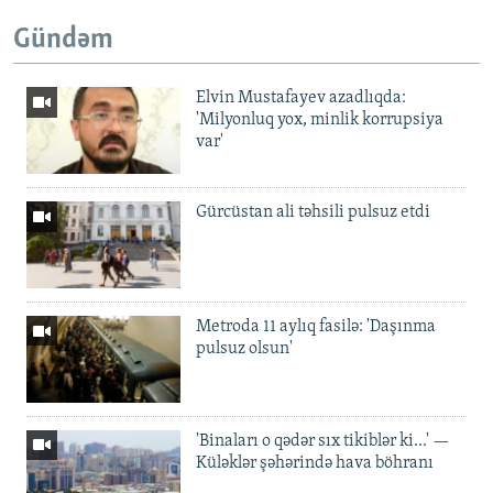
Gündəm
Elvin Mustafayev azadlıqda:
'Milyonluq yox, minlik korrupsiya
var'
Gürcüstan ali təhsili pulsuz etdi
Metroda 11 aylıq fasilə: 'Daşınma
pulsuz olsun'
'Binaları o qədər sıx tikiblər ki...' —
Küləklər şəhərində hava böhranı