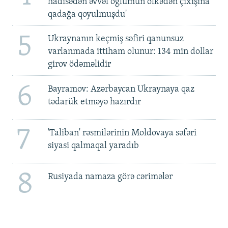
hadisədən əvvəl oğlumun ölkədən çıxışına
qadağa qoyulmuşdu'
5
Ukraynanın keçmiş səfiri qanunsuz
varlanmada ittiham olunur: 134 min dollar
girov ödəməlidir
6
Bayramov: Azərbaycan Ukraynaya qaz
tədarük etməyə hazırdır
7
'Taliban' rəsmilərinin Moldovaya səfəri
siyasi qalmaqal yaradıb
8
Rusiyada namaza görə cərimələr