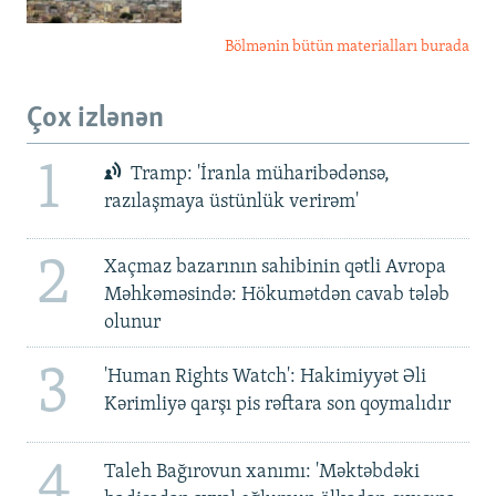
Bölmənin bütün materialları burada
Çox izlənən
1
Tramp: 'İranla müharibədənsə,
razılaşmaya üstünlük verirəm'
2
Xaçmaz bazarının sahibinin qətli Avropa
Məhkəməsində: Hökumətdən cavab tələb
olunur
3
'Human Rights Watch': Hakimiyyət Əli
Kərimliyə qarşı pis rəftara son qoymalıdır
4
Taleh Bağırovun xanımı: 'Məktəbdəki