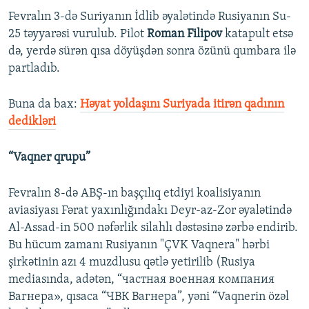
Fevralın 3-də Suriyanın İdlib əyalətində Rusiyanın Su-
25 təyyarəsi vurulub. Pilot
Roman Filipov
katapult etsə
də, yerdə sürən qısa döyüşdən sonra özünü qumbara ilə
partladıb.
Buna da bax:
Həyat yoldaşını Suriyada itirən qadının
dedikləri
“Vaqner qrupu”
Fevralın 8-də ABŞ-ın başçılıq etdiyi koalisiyanın
aviasiyası Fərat yaxınlığındakı Deyr-az-Zor əyalətində
Al-Assad-in 500 nəfərlik silahlı dəstəsinə zərbə endirib.
Bu hücum zamanı Rusiyanın "ÇVK Vaqnera" hərbi
şirkətinin azı 4 muzdlusu qətlə yetirilib (Rusiya
mediasında, adətən, “частная военная компания
Вагнера», qısaca “ЧВК Вагнера”, yəni “Vaqnerin özəl