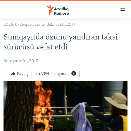
Keçid
linkləri
Əsas
2026, 07 Avqust, cümə, Bakı vaxtı 22:37
məzmuna
GÜNDƏM
Sumqayıtda özünü yandıran taksi
qayıt
#İZAHLA
Əsas
sürücüsü vəfat etdi
KORRUPSIOMETR
naviqasiyaya
qayıt
Sentyabr 01, 2015
#ƏSLINDƏ
Axtarışa
FƏRQƏ BAX
Paylaş
VPN-siz açmaq
keç
QANUNI DOĞRU
ARAŞDIRMA
MULTIMEDIA
RADIO ARXIV
VIDEO
HAQQIMIZDA
FOTOQALEREYA
OXU ZALI