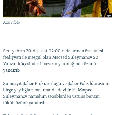
İNFOQRAFIKA
AZƏRBAYCAN ƏDƏBIYYATI KITABXANASI
MISSIYAMIZ
BIZI IZLƏ
KARIKATURA
İSLAM VƏ DEMOKRATIYA
PEŞƏ ETIKASI VƏ JURNALISTIKA STANDARTLARIMIZ
Arxiv foto
İZ - MƏDƏNIYYƏT PROQRAMI
MATERIALLARIMIZDAN ISTIFADƏ
AZADLIQRADIOSU MOBIL TELEFONUNUZDA
RFE/RL-in bütün saytları
-
BIZIMLƏ ƏLAQƏ
Sentyabrın 20-də, saat 02:00 radələrində özəl taksi
XƏBƏR BÜLLETENLƏRIMIZ
fəaliyyəti ilə məşğul olan Məqsəd Süleymanov 20
Yanvar küçəsindəki bazarın yaxınlığında özünü
yandırıb.
Sumqayıt Şəhər Prokurorluğu və Şəhər Polis İdarəsinin
birgə yaydığları məlumatda deyilir ki, Məqsəd
Süleymanov naməlum səbəblərdən üstünə benzin
töküb özünü yandırıb.