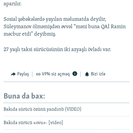
aparılır.
Sosial şəbəkələrdə yayılan məlumatda deyilir,
Süleymanov ölməmişdən əvvəl “məni buna QAİ Ramin
məcbur etdi” deyibmiş.
27 yaşlı taksi sürücüsünün iki azyaşlı övladı var.
Paylaş
VPN-siz açmaq
Bizi izlə
Buna da bax:
Bakıda sürücü özünü yandırıb (VIDEO)
Bakıda sürücü «ovu»- [video]