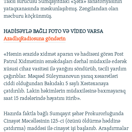
Taksi sürücüsü Sumqayıtdakı «Şəfa» sanatoriyasının
yataqxanasında məskunlaşıbmış. Zəngilandan olan
məcburu köçkünmüş.
HADİSƏYLƏ BAĞLI FOTO VƏ VİDEO VARSA
AzadlıqRadiosuna göndərin
«Həmin ərazidə xidmət aparan və hadisəni görən Post
Patrul Xidmətinin əməkdaşları dərhal müdaxilə edərək
xüsusi cihaz vasitəsi ilə yanğını söndürüb, təcili yardım
çağırıblar. Məqsəd Süleymanovun yanıq xəsarətləri
ciddi olduğundan Bakıdakı 5 saylı Xəstəxanaya
çatdırılıb. Lakin həkimlərin müdaxiləsinə baxmayaraq
saat 15 radələrində həyatını itirib».
Hazırda faktla bağlı Sumqayıt şəhər Prokurorluğunda
Cinayət Məcəlləsinin 125-ci (özünü öldürmə həddinə
çatdırma) maddəsi ilə cinayət işi başlanıb. Araşdırmalar