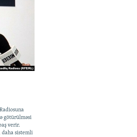
qRadiosuna
tə götürülməsi
baş verir.
 daha sistemli