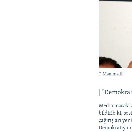
Ə.Məmmədli
"Demokrati
Media məsələl
bildirib ki, s
çağırışları yen
Demokratiyanın