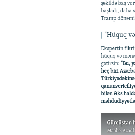
şəkildə baş ve
başladı, daha 
Tramp dönəmin
"Hüquq və
Ekspertin fikri
hüquq və məna
gətirsin:
"Bu, y
heç biri Azərb
Türkiyədəkinə 
qanunvericiliyə
bilər. Əks hal
məhdudiyyətlər
Mənbə:
Azadl