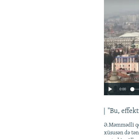
0:00
"Bu, effek
Ə.Məmmədli qey
xüsusən də tənq