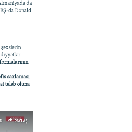
q Almaniyada da
 ABŞ-da Donald
 şəxslərin
diyyətlər
tformalarının
fis saxlaması
si tələb oluna
D
PAYLAŞ