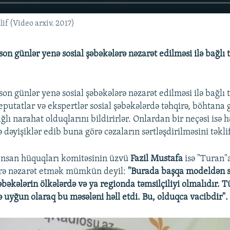
if (Video arxiv. 2017)
n günlər yenə sosial şəbəkələrə nəzarət edilməsi ilə bağlı t
n günlər yenə sosial şəbəkələrə nəzarət edilməsi ilə bağlı t
deputatlar və ekspertlər sosial şəbəkələrdə təhqirə, böhtana 
ağlı narahat olduqlarını bildirirlər. Onlardan bir neçəsi isə h
 dəyişiklər edib buna görə cəzaların sərtləşdirilməsini təklif
 İnsan hüquqları komitəsinin üzvü
Fazil Mustafa
isə "Turan"a
ərə nəzarət etmək mümkün deyil:
"Burada başqa modeldən s
bəkələrin ölkələrdə və ya regionda təmsilçiliyi olmalıdır. T
 uyğun olaraq bu məsələni həll etdi. Bu, olduqca vacibdir".