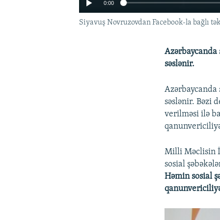
0:00
Siyavuş Novruzovdan Facebook-la bağlı təkl
Azərbaycanda so
səslənir.
Azərbaycanda so
səslənir. Bəzi 
verilməsi ilə b
qanunvericiliyə
Milli Məclisin
sosial şəbəkəl
Həmin sosial şə
qanunvericiliyə