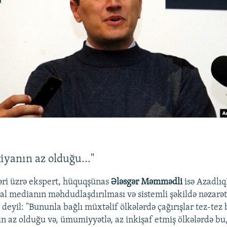
yanın az olduğu..."
əri üzrə ekspert, hüquqşünas
Ələsgər Məmmədli
isə Azadlı
osial medianın məhdudlaşdırılması və sistemli şəkildə nəzarə
i deyil: "Bununla bağlı müxtəlif ölkələrdə çağırışlar tez-tez 
 az olduğu və, ümumiyyətlə, az inkişaf etmiş ölkələrdə bu,