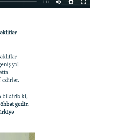
1:11
EMBED
PAYLAŞ
əkliflər
əkliflər
geniş yol
ətta
 edirlər.
 bildirib ki,
öhbət gedir.
ürkiyə