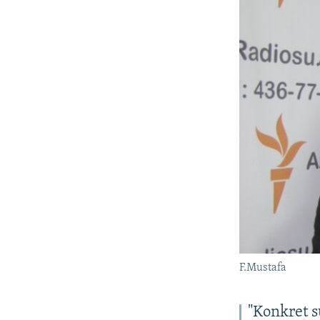
F.Mustafa
"Konkret 