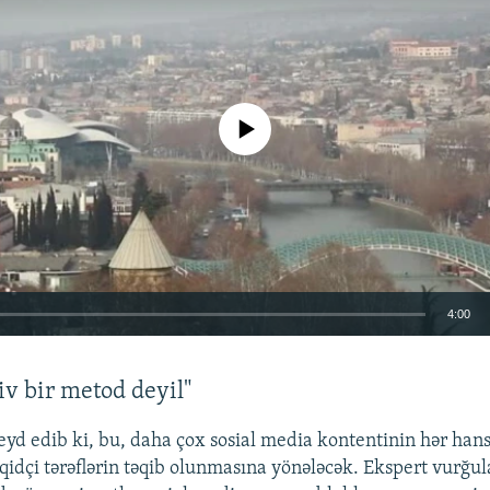
No media source currently available
4:00
EMBED
tiv bir metod deyil"
d edib ki, bu, daha çox sosial media kontentinin hər han
idçi tərəflərin təqib olunmasına yönələcək. Ekspert vurğula