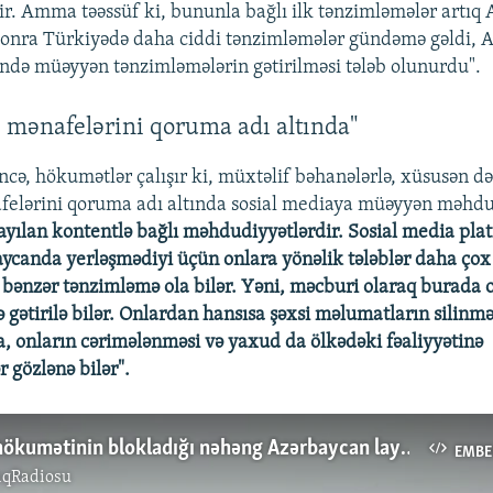
rir. Amma təəssüf ki, bununla bağlı ilk tənzimləmələr artı
sonra Türkiyədə daha ciddi tənzimləmələr gündəmə gəldi,
də müəyyən tənzimləmələrin gətirilməsi tələb olunurdu".
 mənafelərini qoruma adı altında"
ncə, hökumətlər çalışır ki, müxtəlif bəhanələrlə, xüsusən də
felərini qoruma adı altında sosial mediaya müəyyən məhdu
ayılan kontentlə bağlı məhdudiyyətlərdir. Sosial media pla
aycanda yerləşmədiyi üçün onlara yönəlik tələblər daha çox
bənzər tənzimləmə ola bilər. Yəni, məcburi olaraq burada o
 gətirilə bilər. Onlardan hansısa şəxsi məlumatların silinmə
da, onların cərimələnməsi və yaxud da ölkədəki fəaliyyətinə
 gözlənə bilər".
Gürcüstan hökumətinin blokladığı nəhəng Azərbaycan layihəsi...
EMBE
ıqRadiosu