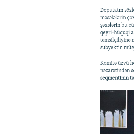
Deputatın sözl
məsələlərin ço
şəxslərin bu c
qeyri-hüquqi a
təmsilçiliyinə 
subyektin müəy
Komitə üzvü he
nəzarətindən s
seqmentinin tə