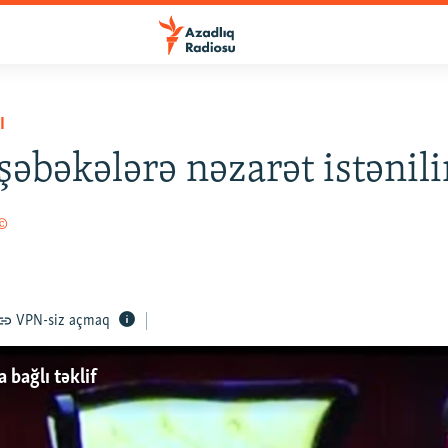
I
şəbəkələrə nəzarət istənilir
 ©
VPN-siz açmaq
bağlı təklif