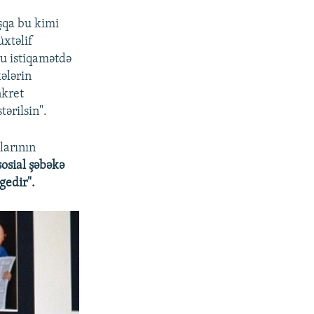
aşqa bu kimi
xtəlif
bu istiqamətdə
ələrin
nkret
ərilsin".
larının
sosial şəbəkə
gedir".