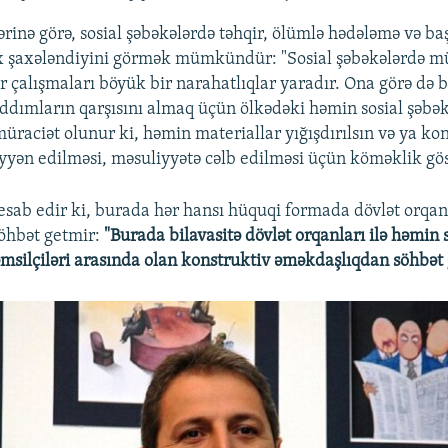
ərinə görə, sosial şəbəkələrdə təhqir, ölümlə hədələmə və b
x şaxələndiyini görmək mümkündür: "Sosial şəbəkələrdə mü
ür çalışmaları böyük bir narahatlıqlar yaradır. Ona görə də 
ddımların qarşısını almaq üçün ölkədəki həmin sosial şəbək
müraciət olunur ki, həmin materiallar yığışdırılsın və ya ko
yən edilməsi, məsuliyyətə cəlb edilməsi üçün köməklik göst
sab edir ki, burada hər hansı hüquqi formada dövlət orqan
öhbət getmir:
"Burada bilavasitə dövlət orqanları ilə həmin 
msilçiləri arasında olan konstruktiv əməkdaşlıqdan söhbət 