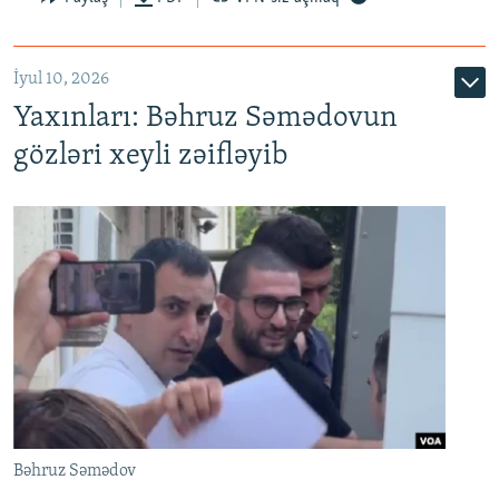
İyul 10, 2026
Yaxınları: Bəhruz Səmədovun
gözləri xeyli zəifləyib
Bəhruz Səmədov