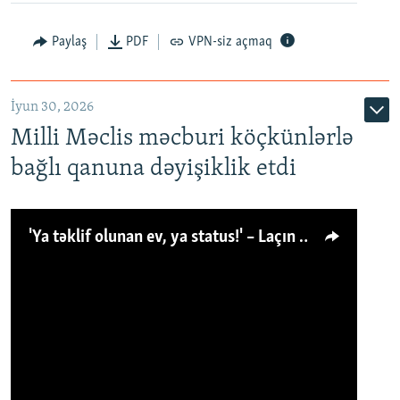
Paylaş
PDF
VPN-siz açmaq
İyun 30, 2026
Milli Məclis məcburi köçkünlərlə
bağlı qanuna dəyişiklik etdi
'Ya təklif olunan ev, ya status!' – Laçın köçkünü: 'Laçından başqa heç hara!'