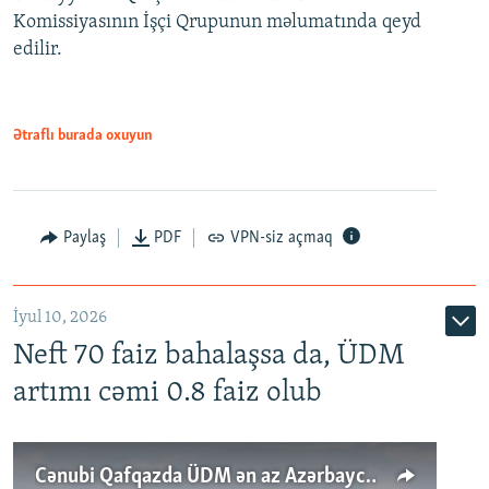
Komissiyasının İşçi Qrupunun məlumatında qeyd
edilir.
Ətraflı burada oxuyun
Paylaş
PDF
VPN-siz açmaq
İyul 10, 2026
Neft 70 faiz bahalaşsa da, ÜDM
artımı cəmi 0.8 faiz olub
Cənubi Qafqazda ÜDM ən az Azərbaycanda artır: Qonşuları niyə Bakını qabaqlaya bilir?