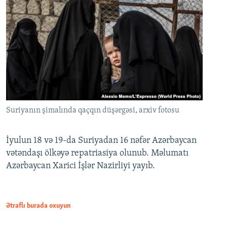
Suriyanın şimalında qaçqın düşərgəsi, arxiv fotosu
İyulun 18 və 19-da Suriyadan 16 nəfər Azərbaycan
vətəndaşı ölkəyə repatriasiya olunub. Məlumatı
Azərbaycan Xarici İşlər Nazirliyi yayıb.
Ətraflı burada oxuyun