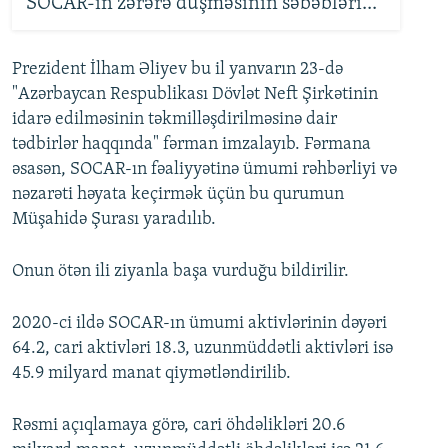
SOCAR-ın zərərə düşməsinin səbəbləri...
Prezident İlham Əliyev bu il yanvarın 23-də
"Azərbaycan Respublikası Dövlət Neft Şirkətinin
idarə edilməsinin təkmilləşdirilməsinə dair
tədbirlər haqqında" fərman imzalayıb. Fərmana
əsasən, SOCAR-ın fəaliyyətinə ümumi rəhbərliyi və
nəzarəti həyata keçirmək üçün bu qurumun
Müşahidə Şurası yaradılıb.
Onun ötən ili ziyanla başa vurduğu bildirilir.
2020-ci ildə SOCAR-ın ümumi aktivlərinin dəyəri
64.2, cari aktivləri 18.3, uzunmüddətli aktivləri isə
45.9 milyard manat qiymətləndirilib.
Rəsmi açıqlamaya görə, cari öhdəlikləri 20.6