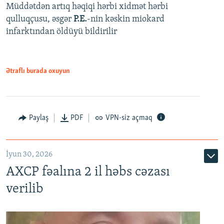
Müddətdən artıq həqiqi hərbi xidmət hərbi
qulluqçusu, əsgər
P.E.
-nin kəskin miokard
infarktından öldüyü bildirilir
Ətraflı burada oxuyun
Paylaş
PDF
VPN-siz açmaq
İyun 30, 2026
AXCP fəalına 2 il həbs cəzası
verilib