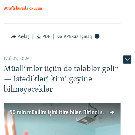
Ətraflı burada oxuyun
Paylaş
PDF
VPN-siz açmaq
İyul 07, 2026
Müəllimlər üçün də tələblər gəlir
— istədikləri kimi geyinə
bilməyəcəklər
50 min müəllim işini itirə bilər. Birinci sinfə gedənlər azalır