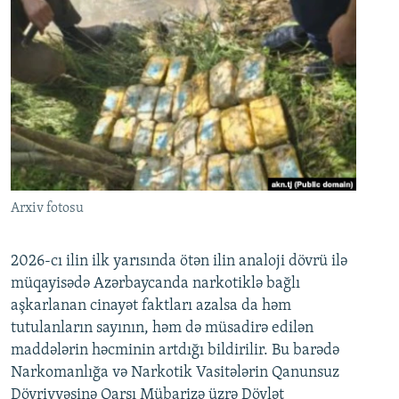
Arxiv fotosu
2026-cı ilin ilk yarısında ötən ilin analoji dövrü ilə
müqayisədə Azərbaycanda narkotiklə bağlı
aşkarlanan cinayət faktları azalsa da həm
tutulanların sayının, həm də müsadirə edilən
maddələrin həcminin artdığı bildirilir. Bu barədə
Narkomanlığa və Narkotik Vasitələrin Qanunsuz
Dövriyyəsinə Qarşı Mübarizə üzrə Dövlət