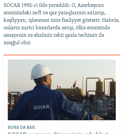
SOCAR 1992-ci ildə yaradılıb. O, Azərbaycan
ərazisindəki neft və qaz yataqlarının axtarışı,
kəşfiyyatı, işlənməsi üzrə fəaliyyət göstərir. Habelə,
onların xarici bazarlarda satışı, ölkə ərazisində
sənayenin və əhalinin təbii qazla təchizatı ilə
məşğul olur.
BUNA DA BAX: