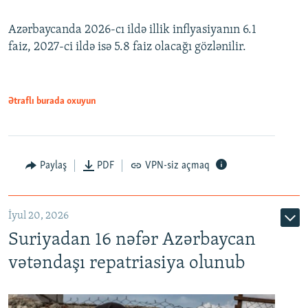
240p
Azərbaycanda 2026-cı ildə illik inflyasiyanın 6.1
360p
faiz, 2027-ci ildə isə 5.8 faiz olacağı gözlənilir.
480p
720p
1080p
Ətraflı burada oxuyun
Paylaş
PDF
VPN-siz açmaq
İyul 20, 2026
Auto
240p
360p
480p
Suriyadan 16 nəfər Azərbaycan
720p
1080p
vətəndaşı repatriasiya olunub