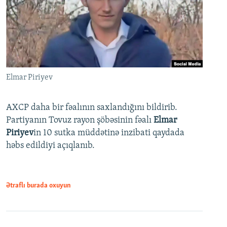
Elmar Piriyev
AXCP daha bir fəalının saxlandığını bildirib.
Partiyanın Tovuz rayon şöbəsinin fəalı
Elmar
Piriyev
in 10 sutka müddətinə inzibati qaydada
həbs edildiyi açıqlanıb.
Ətraflı burada oxuyun