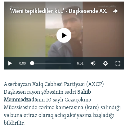
'Məni təpiklədilər ki...' - Daşkəsəndə AXCP fəalının yaxınları onun həbsinə etiraz edirlər
No media source currently available
Auto
0:00
6:51
240p
Azərbaycan Xalq Cəbhəsi Partiyası (AXCP)
360p
Daşkəsən rayon şöbəsinin sədri
Sahib
480p
Auto
240p
360p
480p
Məmmədzadə
nin 10 saylı Cəzaçəkmə
720p
Müəssisəsində cərimə kamerasına (kars) salındığı
720p
1080p
və buna etiraz olaraq aclıq aksiyasına başladığı
1080p
bildirilir.