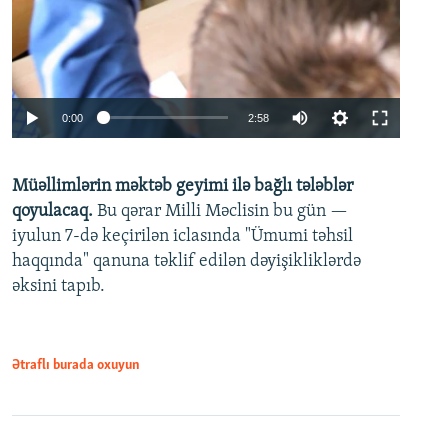
Auto
0:00
2:58
240p
Müəllimlərin məktəb geyimi ilə bağlı tələblər
360p
qoyulacaq.
Bu qərar Milli Məclisin bu gün —
480p
iyulun 7-də keçirilən iclasında "Ümumi təhsil
720p
haqqında" qanuna təklif edilən dəyişikliklərdə
əksini tapıb.
1080p
Ətraflı burada oxuyun