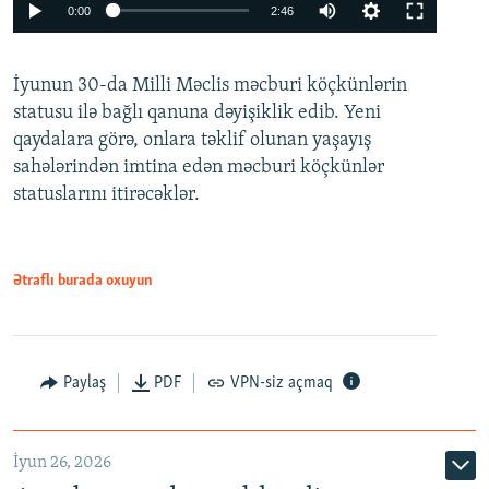
Auto
0:00
2:46
240p
İyunun 30-da Milli Məclis məcburi köçkünlərin
360p
statusu ilə bağlı qanuna dəyişiklik edib. Yeni
480p
qaydalara görə, onlara təklif olunan yaşayış
720p
sahələrindən imtina edən məcburi köçkünlər
statuslarını itirəcəklər.
1080p
Ətraflı burada oxuyun
Auto
240p
360p
480p
Paylaş
PDF
VPN-siz açmaq
720p
1080p
İyun 26, 2026