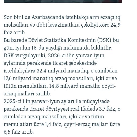
240p
Son bir ildə Azərbaycanda istehlakçıların
360p
əczaçılıq
məhsulları və tibbi ləvazimatlara çəkdiyi xərc 24,9
480p
Auto
240p
360p
480p
faiz artıb.
720p
Bu barədə Dövlət Statistika Komitəsinin (DSK) bu
720p
1080p
gün, iyulun 16-da yaydığı məlumatda bildirilir.
1080p
DSK vurğulayır ki, 2026-cı ilin yanvar-iyun
aylarında pərakəndə ticarət şəbəkəsində
istehlakçılara 32,4 milyard manatlıq, o cümlədən
17,6 milyard manatlıq ərzaq məhsulları, içkilər və
tütün məmulatları, 14,8 milyard manatlıq qeyri-
ərzaq malları satılıb.
2025-ci ilin yanvar-iyun ayları ilə müqayisədə
pərakəndə ticarət dövriyyəsi real ifadədə 3,7 faiz, o
cümlədən ərzaq məhsulları, içkilər və tütün
məmulatları üzrə 1,4 faiz, qeyri-ərzaq malları üzrə
6,5 faiz artıb.