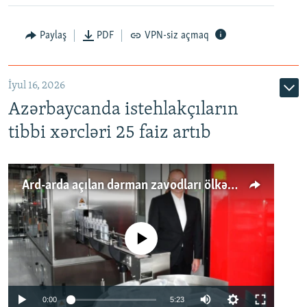
Paylaş
PDF
VPN-siz açmaq
İyul 16, 2026
Azərbaycanda istehlakçıların
tibbi xərcləri 25 faiz artıb
Ard-arda açılan dərman zavodları ölkənin tələbatını ödəyirmi?
No media source currently available
Auto
0:00
5:23