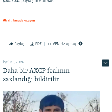
şəbəkədə paylaşım ediblər.
Ətraflı burada oxuyun
Paylaş
PDF
VPN-siz açmaq
İyul 31, 2026
Daha bir AXCP fəalının
saxlandığı bildirilir