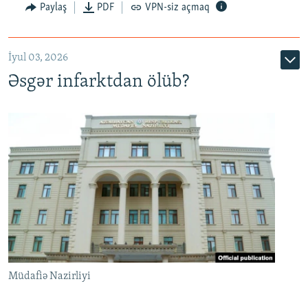
Auto
240p
360p
480p
Paylaş
PDF
VPN-siz açmaq
720p
1080p
İyul 03, 2026
Əsgər infarktdan ölüb?
Müdafiə Nazirliyi