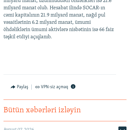
milyard manat, uzunmüddətli öhdəlikləri isə 21.6
milyard manat olub. Hesabat ilində SOCAR-ın
cəmi kapitalının 21.9 milyard manat, nağd pul
vəsaitlərinin 6.2 milyard manat, ümumi
öhdəliklərin ümumi aktivlərə nisbətinin isə 66 faiz
təşkil etdiyi açıqlanıb.
Paylaş
VPN-siz açmaq
Bütün xəbərləri izləyin
Avqust 07, 2026