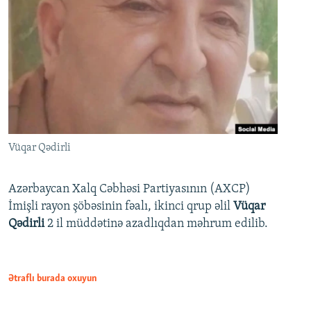
Vüqar Qədirli
Azərbaycan Xalq Cəbhəsi Partiyasının (AXCP)
İmişli rayon şöbəsinin fəalı, ikinci qrup əlil
Vüqar
Qədirli
2 il müddətinə azadlıqdan məhrum edilib.
Ətraflı burada oxuyun