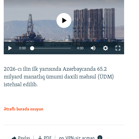
No media source currently available
Auto
0:00
4:00
240p
2026-cı ilin ilk yarısında Azərbaycanda 65.2
360p
milyard manatlıq ümumi daxili məhsul (ÜDM)
480p
Auto
240p
360p
480p
istehsal edilib.
720p
720p
1080p
1080p
Ətraflı burada oxuyun
Paylaş
PDF
VPN-siz açmaq