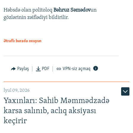
Həbsdə olan politoloq
Bəhruz Səmədov
un
gözlərinin zəiflədiyi bildirilir.
Ətraflı burada oxuyun
Paylaş
PDF
VPN-siz açmaq
İyul 09, 2026
Yaxınları: Sahib Məmmədzadə
karsa salınıb, aclıq aksiyası
keçirir