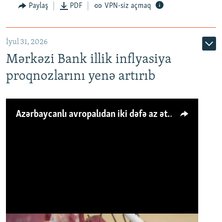
Paylaş
PDF
VPN-siz açmaq
İyul 31, 2026
Mərkəzi Bank illik inflyasiya
proqnozlarını yenə artırıb
Azərbaycanlı avropalıdan iki dəfə az ət yeyir, amma... 'Qiymət artımı qaçılmazdır'