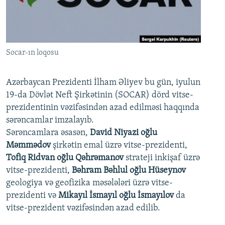
İNFOQRAFIKA
AZƏRBAYCAN ƏDƏBIYYATI KITABXANASI
MISSIYAMIZ
BIZI IZLƏ
KARIKATURA
İSLAM VƏ DEMOKRATIYA
PEŞƏ ETIKASI VƏ JURNALISTIKA STANDARTLARIMIZ
İZ - MƏDƏNIYYƏT PROQRAMI
MATERIALLARIMIZDAN ISTIFADƏ
Socar-ın loqosu
AZADLIQRADIOSU MOBIL TELEFONUNUZDA
RFE/RL-in bütün saytları
BIZIMLƏ ƏLAQƏ
Azərbaycan Prezidenti İlham Əliyev bu gün, iyulun
19-da Dövlət Neft Şirkətinin (SOCAR) dörd vitse-
XƏBƏR BÜLLETENLƏRIMIZ
prezidentinin vəzifəsindən azad edilməsi haqqında
sərəncamlar imzalayıb.
Sərəncamlara əsasən,
David Niyazi oğlu
Məmmədov
şirkətin emal üzrə vitse-prezidenti,
Tofiq Ridvan oğlu Qəhrəmanov
strateji inkişaf üzrə
vitse-prezidenti,
Bəhram Bəhlul oğlu Hüseynov
geologiya və geofizika məsələləri üzrə vitse-
prezidenti və
Mikayıl İsmayıl oğlu İsmayılov
da
vitse-prezident vəzifəsindən azad edilib.