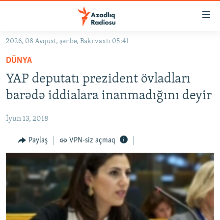
Keçid
linkləri
Əsas
2026, 08 Avqust, şənbə, Bakı vaxtı 05:41
məzmuna
GÜNDƏM
DÜNYA
qayıt
#İZAHLA
Əsas
YAP deputatı prezident övladları
KORRUPSIOMETR
naviqasiyaya
barədə iddialara inanmadığını deyir
qayıt
#ƏSLINDƏ
Axtarışa
İyun 13, 2018
FƏRQƏ BAX
keç
QANUNI DOĞRU
Paylaş
VPN-siz açmaq
ARAŞDIRMA
MULTIMEDIA
RADIO ARXIV
VIDEO
HAQQIMIZDA
FOTOQALEREYA
OXU ZALI