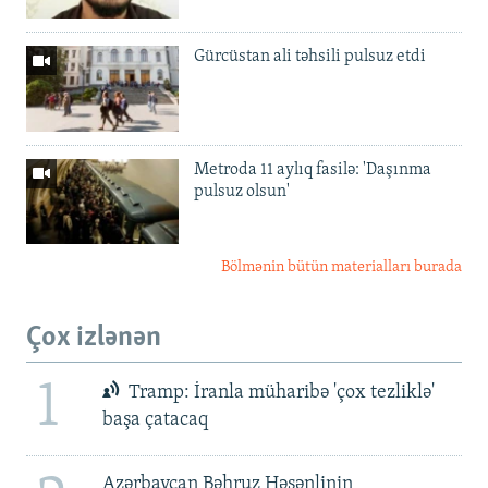
Gürcüstan ali təhsili pulsuz etdi
Metroda 11 aylıq fasilə: 'Daşınma
pulsuz olsun'
Bölmənin bütün materialları burada
Çox izlənən
1
Tramp: İranla müharibə 'çox tezliklə'
başa çatacaq
Azərbaycan Bəhruz Həsənlinin