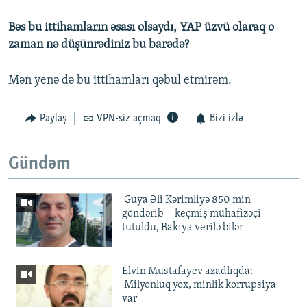
Bəs bu ittihamların əsası olsaydı, YAP üzvü olaraq o
zaman nə düşünrədiniz bu barədə?
Mən yenə də bu ittihamları qəbul etmirəm.
Paylaş
VPN-siz açmaq
Bizi izlə
Gündəm
'Guya Əli Kərimliyə 850 min
göndərib' – keçmiş mühafizəçi
tutuldu, Bakıya verilə bilər
Elvin Mustafayev azadlıqda:
'Milyonluq yox, minlik korrupsiya
var'