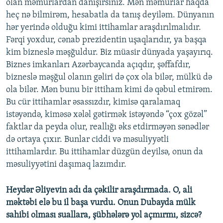
olan məmurlardan danışırsınız. Mən məmurlar haqda
heç nə bilmirəm, hesabatla da tanış deyiləm. Dünyanın
hər yerində olduğu kimi ittihamlar araşdırılmalıdır.
Fərqi yoxdur, cənab prezidentin uşaqlarıdır, ya başqa
kim bizneslə məşğuldur. Biz müasir dünyada yaşayırıq.
Biznes imkanları Azərbaycanda açıqdır, şəffafdır,
bizneslə məşğul olanın gəliri də çox ola bilər, mülkü də
ola bilər. Mən bunu bir ittiham kimi də qəbul etmirəm.
Bu cür ittihamlar əsassızdır, kimisə qaralamaq
istəyəndə, kiməsə xələl gətirmək istəyəndə “çox gözəl”
faktlar da peyda olur, reallığı əks etdirməyən sənədlər
də ortaya çıxır. Bunlar ciddi və məsuliyyətli
ittihamlardır. Bu ittihamlar düzgün deyilsə, onun da
məsuliyyətini daşımaq lazımdır.
Heydər Əliyevin adı da çəkilir araşdırmada. O, ali
məktəbi elə bu il başa vurdu. Onun Dubayda mülk
sahibi olması suallara, şübhələrə yol açmırmı, sizcə?