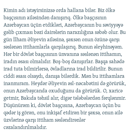
Kimin adı istəyirsinizsə orda hallana bilər. Biz ölkə
başçısının ailəsindən danışırıq. Ölkə başçısının
Azərbaycan üçün etdikləri, Azərbaycanın bu səviyyəyə
gəlib çıxması bəzi dairələrin narazılığına səbəb olur. Bu
gün İlham Əliyevin ailəsinə, şəxsən onun özünə qarşı
səslənən ittihamlarla qarşılaşırıq. Bunun əleyhinəyəm.
Hər bir dövlət başçısının ünvanına səslənən ittihamın,
iradın əsası olmalıdır. Boş-boş danışırlar. Başqa sahədə
irad tuta bilmirlərsə, övladlarına irad bildirilir. Bunun
ciddi əsası olsaydı, danışa bilərdik. Mən bu ittihamlara
inanmıram. Heydər Əliyevin əsl-nəcabətini də görürük,
onun Azərbaycanda oxuduğunu da görürük. O, xaricə
getmir, Bakıda təhsil alır, digər tələbələrdən fərqlənmir.
Düşünürəm ki, dövlət başçısına, Azərbaycan üçün bu
qədər iş görən, onu inkişaf etdirən bir şəxsə, onun ailə
üzvlərinə qarşı ittiham səsləndirənlər
cəzalandırılmalıdır.