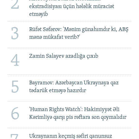
2
ekstradisiyası üçün hələlik müraciət
etməyib
3
Rüfət Səfərov: 'Mənim günahımdır ki, ABŞ
mənə mükafat verib?'
4
Zamin Salayev azadlığa çıxıb
5
Bayramov: Azərbaycan Ukraynaya qaz
tədarük etməyə hazırdır
6
'Human Rights Watch': Hakimiyyət Əli
Kərimliyə qarşı pis rəftara son qoymalıdır
Ukraynanın keçmiş səfiri qanunsuz