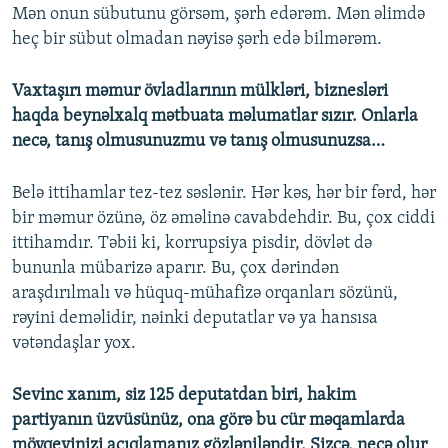
Mən onun sübutunu görsəm, şərh edərəm. Mən əlimdə
heç bir sübut olmadan nəyisə şərh edə bilmərəm.
Vaxtaşırı məmur övladlarının mülkləri, biznesləri
haqda beynəlxalq mətbuata məlumatlar sızır. Onlarla
necə, tanış olmusunuzmu və tanış olmusunuzsa…
Belə ittihamlar tez-tez səslənir. Hər kəs, hər bir fərd, hər
bir məmur özünə, öz əməlinə cavabdehdir. Bu, çox ciddi
ittihamdır. Təbii ki, korrupsiya pisdir, dövlət də
bununla mübarizə aparır. Bu, çox dərindən
araşdırılmalı və hüquq-mühafizə orqanları sözünü,
rəyini deməlidir, nəinki deputatlar və ya hansısa
vətəndaşlar yox.
Sevinc xanım, siz 125 deputatdan biri, hakim
partiyanın üzvüsünüz, ona görə bu cür məqamlarda
mövqeyinizi açıqlamanız gözləniləndir. Sizcə, necə olur