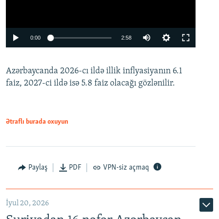
Auto
0:00
2:58
240p
Azərbaycanda 2026-cı ildə illik inflyasiyanın 6.1
360p
faiz, 2027-ci ildə isə 5.8 faiz olacağı gözlənilir.
480p
720p
1080p
Ətraflı burada oxuyun
Paylaş
PDF
VPN-siz açmaq
İyul 20, 2026
Auto
240p
360p
480p