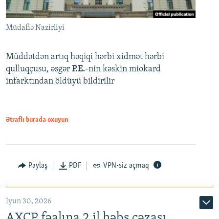
Müdafiə Nazirliyi
Müddətdən artıq həqiqi hərbi xidmət hərbi
qulluqçusu, əsgər
P.E.
-nin kəskin miokard
infarktından öldüyü bildirilir
Ətraflı burada oxuyun
Paylaş
PDF
VPN-siz açmaq
İyun 30, 2026
AXCP fəalına 2 il həbs cəzası