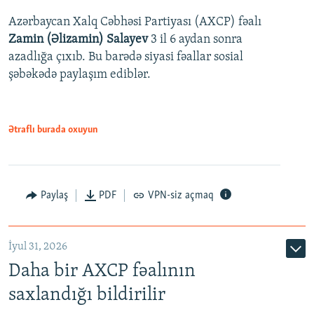
Azərbaycan Xalq Cəbhəsi Partiyası (AXCP) fəalı
Zamin (Əlizamin) Salayev
3 il 6 aydan sonra
azadlığa çıxıb. Bu barədə siyasi fəallar sosial
şəbəkədə paylaşım ediblər.
Ətraflı burada oxuyun
Paylaş
PDF
VPN-siz açmaq
İyul 31, 2026
Daha bir AXCP fəalının
saxlandığı bildirilir