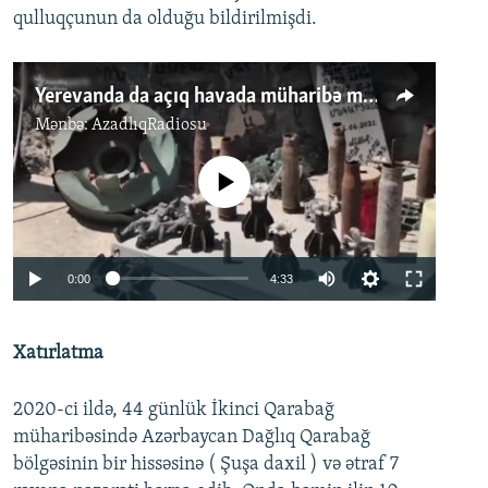
qulluqçunun da olduğu bildirilmişdi.
Yerevanda da açıq havada müharibə muzeyi yaradılıb
Mənbə:
AzadlıqRadiosu
No media source currently available
Auto
0:00
4:33
240p
Xatırlatma
360p
Auto
240p
360p
480p
480p
2020-ci ildə, 44 günlük İkinci Qarabağ
720p
720p
1080p
müharibəsində Azərbaycan Dağlıq Qarabağ
bölgəsinin bir hissəsinə ( Şuşa daxil ) və ətraf 7
1080p