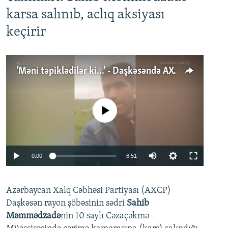
karsa salınıb, aclıq aksiyası
keçirir
'Məni təpiklədilər ki...' - Daşkəsəndə AXCP fəalının yaxınları onun həbsinə etiraz edirlər
No media source currently available
Auto
0:00
6:51
240p
Azərbaycan Xalq Cəbhəsi Partiyası (AXCP)
360p
Daşkəsən rayon şöbəsinin sədri
Sahib
480p
Auto
240p
360p
480p
Məmmədzadə
nin 10 saylı Cəzaçəkmə
720p