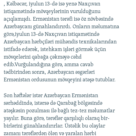
, Kəlbəcər, iyulun 13-də isə yenə Naxçıvan
istiqamətində mövqeylərinin vurulduğunu
açıqlamışdı. Ermənistan tərəfi isə öz növbəsində
Azərbaycanı günahlandırırdı. Onların məlumatına
görə,iyulun 13-də Naxçıvan istiqamətində
Azərbaycan hərbçiləri mühəndis texnikalarından
istifadə edərək, istehkam işləri görmək üçün
mövqelərini qabağa çəkməyə cəhd
edib.Vurğulandığına görə, amma cavab
tədbirindən sonra, Azərbaycan əsgərləri
Ermənistan ordusunun mövqeyini atəşə tutublar.
Son həftələr istər Azərbaycan Ermənistan
sərhəddində, istərsə də Qarabağ bölgəsində
atəşkəsin pozulması ilə bağlı tez-tez məlumatlar
yayılır. Buna görə, tərəflər qarşılıqlı olaraq bir-
birlərini günahlandırırlar. Üstəlik bu olaylar
zamanı tərəflərdən ölən və yaralan hərbi