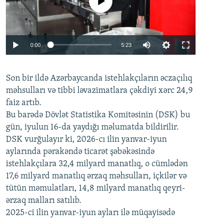
No media source currently available
Auto
0:00
5:23
240p
Son bir ildə Azərbaycanda istehlakçıların
360p
əczaçılıq
məhsulları və tibbi ləvazimatlara çəkdiyi xərc 24,9
480p
Auto
240p
360p
480p
faiz artıb.
720p
Bu barədə Dövlət Statistika Komitəsinin (DSK) bu
720p
1080p
gün, iyulun 16-da yaydığı məlumatda bildirilir.
1080p
DSK vurğulayır ki, 2026-cı ilin yanvar-iyun
aylarında pərakəndə ticarət şəbəkəsində
istehlakçılara 32,4 milyard manatlıq, o cümlədən
17,6 milyard manatlıq ərzaq məhsulları, içkilər və
tütün məmulatları, 14,8 milyard manatlıq qeyri-
ərzaq malları satılıb.
2025-ci ilin yanvar-iyun ayları ilə müqayisədə