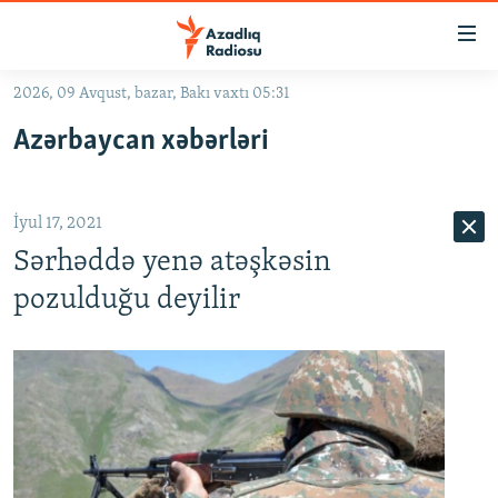
Keçid
linkləri
Əsas
2026, 09 Avqust, bazar, Bakı vaxtı 05:31
məzmuna
GÜNDƏM
Azərbaycan xəbərləri
qayıt
#İZAHLA
Əsas
KORRUPSIOMETR
naviqasiyaya
İyul 17, 2021
qayıt
#ƏSLINDƏ
Axtarışa
Sərhəddə yenə atəşkəsin
FƏRQƏ BAX
keç
pozulduğu deyilir
QANUNI DOĞRU
ARAŞDIRMA
MULTIMEDIA
RADIO ARXIV
VIDEO
HAQQIMIZDA
FOTOQALEREYA
OXU ZALI