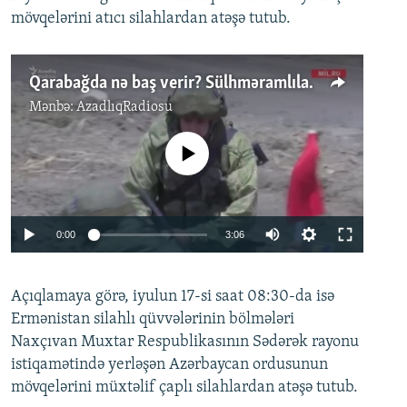
mövqelərini atıcı silahlardan atəşə tutub.
Qarabağda nə baş verir? Sülhməramlılar təlim keçirir
Mənbə:
AzadlıqRadiosu
No media source currently available
Auto
0:00
3:06
240p
Açıqlamaya görə, iyulun 17-si saat 08:30-da isə
360p
Auto
240p
360p
480p
Ermənistan silahlı qüvvələrinin bölmələri
480p
Naxçıvan Muxtar Respublikasının Sədərək rayonu
720p
720p
1080p
istiqamətində yerləşən Azərbaycan ordusunun
mövqelərini müxtəlif çaplı silahlardan atəşə tutub.
1080p