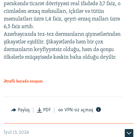
pərakəndə ticarət dövriyyəsi real ifadədə 3,7 faiz, o
cümlədən ərzaq məhsulları, içkilər və tütün
məmulatları üzrə 1,4 faiz, qeyri-ərzaq malları üzrə
6,5 faiz artıb.
Azərbaycanda tez-tez dərmanların qiymətlərindən
şikayətlər eşidilir. Şikayətlərdə həm bir çox
dərmanların keyfiyyətsiz olduğu, həm də qonşu
ölkələrlə müqayisədə kəskin baha olduğu deyilir.
Ətraflı burada oxuyun
Paylaş
PDF
VPN-siz açmaq
İyul 13, 2026