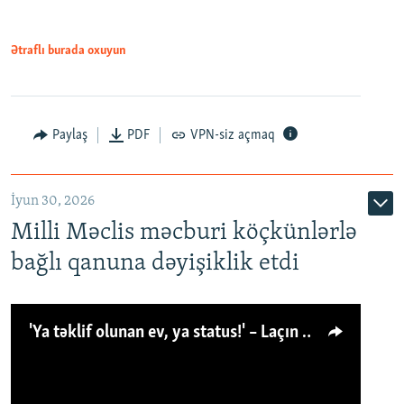
Ətraflı burada oxuyun
Paylaş
PDF
VPN-siz açmaq
İyun 30, 2026
Milli Məclis məcburi köçkünlərlə
bağlı qanuna dəyişiklik etdi
'Ya təklif olunan ev, ya status!' – Laçın köçkünü: 'Laçından başqa heç hara!'