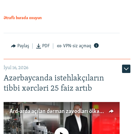
Ətraflı burada oxuyun
Paylaş
PDF
VPN-siz açmaq
İyul 16, 2026
Azərbaycanda istehlakçıların
tibbi xərcləri 25 faiz artıb
Ard-arda açılan dərman zavodları ölkənin tələbatını ödəyirmi?