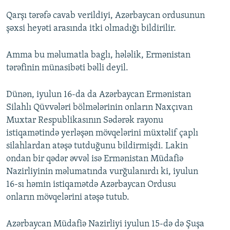
Qarşı tərəfə cavab verildiyi, Azərbaycan ordusunun
şəxsi heyəti arasında itki olmadığı bildirilir.
Amma bu məlumatla baglı, hələlik, Ermənistan
tərəfinin münasibəti bəlli deyil.
Dünən, iyulun 16-da da Azərbaycan Ermənistan
Silahlı Qüvvələri bölmələrinin onların Naxçıvan
Muxtar Respublikasının Sədərək rayonu
istiqamətində yerləşən mövqelərini müxtəlif çaplı
silahlardan atəşə tutduğunu bildirmişdi. Lakin
ondan bir qədər əvvəl isə Ermənistan Müdafiə
Nazirliyinin məlumatında vurğulanırdı ki, iyulun
16-sı həmin istiqamətdə Azərbaycan Ordusu
onların mövqelərini atəşə tutub.
Azərbaycan Müdafiə Nazirliyi iyulun 15-də də Şuşa