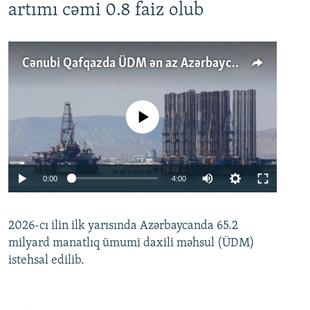
artımı cəmi 0.8 faiz olub
Cənubi Qafqazda ÜDM ən az Azərbaycanda artır: Qonşuları niyə Bakını qabaqlaya bilir?
No media source currently available
Auto
0:00
4:00
240p
2026-cı ilin ilk yarısında Azərbaycanda 65.2
360p
milyard manatlıq ümumi daxili məhsul (ÜDM)
480p
Auto
240p
360p
480p
istehsal edilib.
720p
720p
1080p
1080p