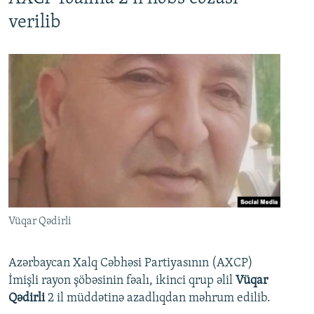
verilib
Vüqar Qədirli
Azərbaycan Xalq Cəbhəsi Partiyasının (AXCP)
İmişli rayon şöbəsinin fəalı, ikinci qrup əlil
Vüqar
Qədirli
2 il müddətinə azadlıqdan məhrum edilib.