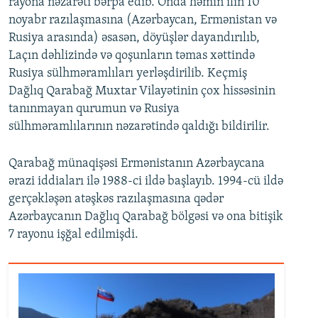
rayona nəzarəti bərpa edib. Onda həmin ilin 10
noyabr razılaşmasına (Azərbaycan, Ermənistan və
Rusiya arasında) əsasən, döyüşlər dayandırılıb,
Laçın dəhlizində və qoşunların təmas xəttində
Rusiya sülhməramlıları yerləşdirilib. Keçmiş
Dağlıq Qarabağ Muxtar Vilayətinin çox hissəsinin
tanınmayan qurumun və Rusiya
sülhməramlılarının nəzarətində qaldığı bildirilir.
Qarabağ münaqişəsi Ermənistanın Azərbaycana
ərazi iddiaları ilə 1988-ci ildə başlayıb. 1994-cü ildə
gerçəkləşən atəşkəs razılaşmasına qədər
Azərbaycanın Dağlıq Qarabağ bölgəsi və ona bitişik
7 rayonu işğal edilmişdi.