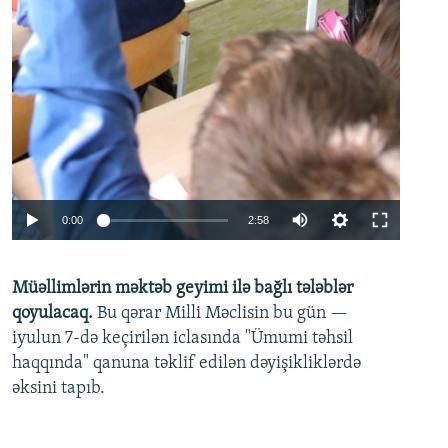
Auto
0:00
2:58
240p
Müəllimlərin məktəb geyimi ilə bağlı tələblər
360p
qoyulacaq.
Bu qərar Milli Məclisin bu gün —
480p
iyulun 7-də keçirilən iclasında "Ümumi təhsil
720p
haqqında" qanuna təklif edilən dəyişikliklərdə
əksini tapıb.
1080p