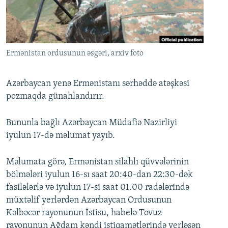
İNFOQRAFIKA
AZƏRBAYCAN ƏDƏBIYYATI KITABXANASI
MISSIYAMIZ
BIZI IZLƏ
KARIKATURA
İSLAM VƏ DEMOKRATIYA
PEŞƏ ETIKASI VƏ JURNALISTIKA STANDARTLARIMIZ
İZ - MƏDƏNIYYƏT PROQRAMI
MATERIALLARIMIZDAN ISTIFADƏ
Ermənistan ordusunun əsgəri, arxiv foto
AZADLIQRADIOSU MOBIL TELEFONUNUZDA
RFE/RL-in bütün saytları
BIZIMLƏ ƏLAQƏ
Azərbaycan yenə Ermənistanı sərhəddə atəşkəsi
pozmaqda günahlandırır.
XƏBƏR BÜLLETENLƏRIMIZ
Bununla bağlı Azərbaycan Müdafiə Nazirliyi
iyulun 17-də məlumat yayıb.
Məlumata görə, Ermənistan silahlı qüvvələrinin
bölmələri iyulun 16-sı saat 20:40-dan 22:30-dək
fasilələrlə və iyulun 17-si saat 01.00 radələrində
müxtəlif yerlərdən Azərbaycan Ordusunun
Kəlbəcər rayonunun İstisu, habelə Tovuz
rayonunun Ağdam kəndi istiqamətlərində yerləşən