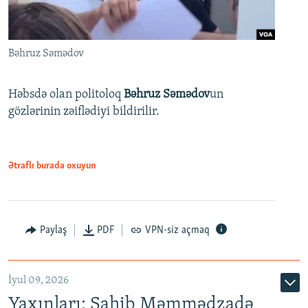
Bəhruz Səmədov
Həbsdə olan politoloq
Bəhruz Səmədov
un
gözlərinin zəiflədiyi bildirilir.
Ətraflı burada oxuyun
Paylaş
PDF
VPN-siz açmaq
İyul 09, 2026
Yaxınları: Sahib Məmmədzadə