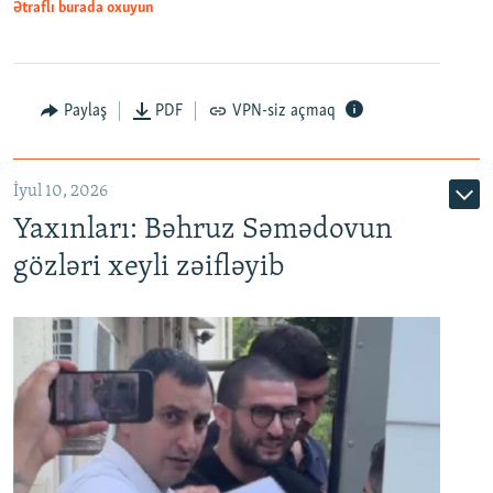
Ətraflı burada oxuyun
Paylaş
PDF
VPN-siz açmaq
İyul 10, 2026
Yaxınları: Bəhruz Səmədovun
gözləri xeyli zəifləyib