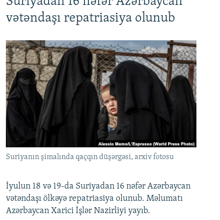
Suriyadan 16 nəfər Azərbaycan
720p
1080p
vətəndaşı repatriasiya olunub
Suriyanın şimalında qaçqın düşərgəsi, arxiv fotosu
İyulun 18 və 19-da Suriyadan 16 nəfər Azərbaycan
vətəndaşı ölkəyə repatriasiya olunub. Məlumatı
Azərbaycan Xarici İşlər Nazirliyi yayıb.