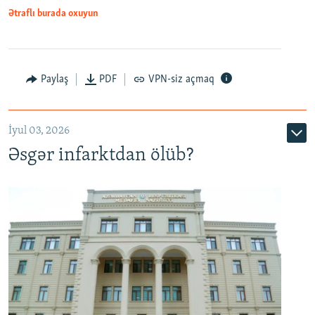
Ətraflı burada oxuyun
Auto
240p
360p
480p
Paylaş
PDF
VPN-siz açmaq
720p
1080p
İyul 03, 2026
Əsgər infarktdan ölüb?