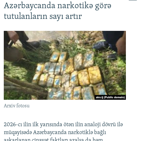
Azərbaycanda narkotikə görə
tutulanların sayı artır
Arxiv fotosu
2026-cı ilin ilk yarısında ötən ilin analoji dövrü ilə
müqayisədə Azərbaycanda narkotiklə bağlı
aşkarlanan cinayət faktları azalsa da həm