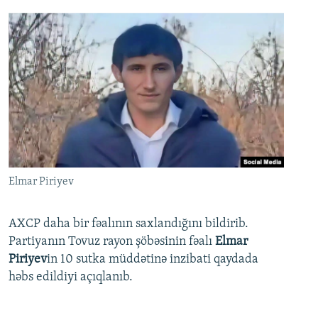
Elmar Piriyev
AXCP daha bir fəalının saxlandığını bildirib.
Partiyanın Tovuz rayon şöbəsinin fəalı
Elmar
Piriyev
in 10 sutka müddətinə inzibati qaydada
həbs edildiyi açıqlanıb.