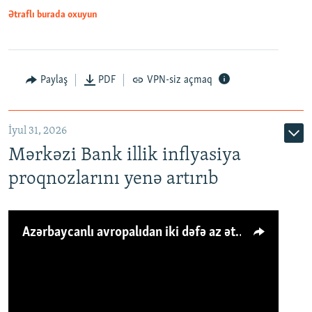
Ətraflı burada oxuyun
Paylaş
PDF
VPN-siz açmaq
İyul 31, 2026
Mərkəzi Bank illik inflyasiya
proqnozlarını yenə artırıb
Azərbaycanlı avropalıdan iki dəfə az ət yeyir, amma... 'Qiymət artımı qaçılmazdır'