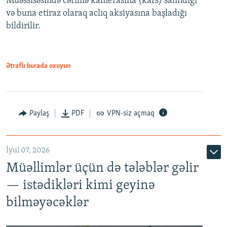
Müəssisəsində cərimə kamerasına (kars) salındığı
720p
1080p
və buna etiraz olaraq aclıq aksiyasına başladığı
1080p
bildirilir.
Ətraflı burada oxuyun
Paylaş
PDF
VPN-siz açmaq
İyul 07, 2026
Müəllimlər üçün də tələblər gəlir
— istədikləri kimi geyinə
bilməyəcəklər