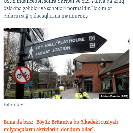
Uzun müalicədən sonra Skripal və qızı Yuliya da artıq
özlərinə gəliblər və səhətləri normaldır.Həkimlər
onların sağ qalacaqlarına inanmırmış.
Foto arxiv
Buna da bax: "Böyük Britaniya bu ölkədəki rusiyalı
milyonçuların aktivlərini dondura bilər".