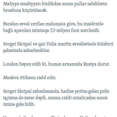
Maliyyə əməliyyatı bitdikdən sonra pullar sahiblərin
hesabına köçürüləcək.
Bundan əvvəl verilən məlumata görə, bu insidentlə
bağlı aparılan istintaqa 7,5 milyon funt xərclənib.
Sergei Skripal və qızı Yulia martin əvvəllərində Solsberi
şəhərində zəhərləniblər.
London bəyan edib ki, bunun arxasında Rusiya durur.
Moskva ittihamı rədd edir.
Sergei Skripal zəhərlənəndə, hadisə yerinə gələn polis
işçisinə də zərər dəyib, amma ciddi müalicədən sonra
özünə gələ bilib.