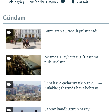
Paylaş
VPN-siz açmaq
Bizi izlə
Gündəm
Gürcüstan ali təhsili pulsuz etdi
Metroda 11 aylıq fasilə: 'Daşınma
pulsuz olsun'
'Binaları o qədər sıx tikiblər ki...' —
Küləklər şəhərində hava böhranı
Şabran kəndlilərinin harayı: