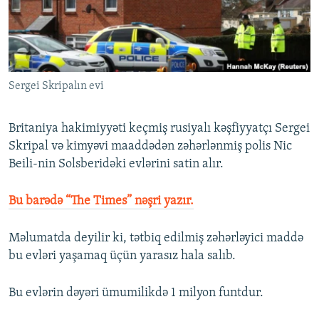
İNFOQRAFIKA
AZƏRBAYCAN ƏDƏBIYYATI KITABXANASI
MISSIYAMIZ
BIZI IZLƏ
KARIKATURA
İSLAM VƏ DEMOKRATIYA
PEŞƏ ETIKASI VƏ JURNALISTIKA STANDARTLARIMIZ
İZ - MƏDƏNIYYƏT PROQRAMI
MATERIALLARIMIZDAN ISTIFADƏ
Sergei Skripalın evi
AZADLIQRADIOSU MOBIL TELEFONUNUZDA
RFE/RL-in bütün saytları
BIZIMLƏ ƏLAQƏ
Britaniya hakimiyyəti keçmiş rusiyalı kəşfiyyatçı Sergei
XƏBƏR BÜLLETENLƏRIMIZ
Skripal və kimyəvi maaddədən zəhərlənmiş polis Nic
Beili-nin Solsberidəki evlərini satin alır.
Bu barədə “The Times” nəşri yazır.
Məlumatda deyilir ki, tətbiq edilmiş zəhərləyici maddə
bu evləri yaşamaq üçün yarasız hala salıb.
Bu evlərin dəyəri ümumilikdə 1 milyon funtdur.