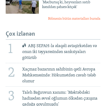
'Məcburuq ki, heyvanları satıb
kənddən şəhərə köçək'
Bölmənin bütün materialları burada
Çox izlənən
1
ABŞ SEPAH-la əlaqəli aviaşirkətdən və
onun iki təyyarəsindən sanksiyaları
götürüb
2
Xaçmaz bazarının sahibinin qətli Avropa
Məhkəməsində: Hökumətdən cavab tələb
olunur
3
Taleh Bağırovun xanımı: 'Məktəbdəki
hadisədən əvvəl oğlumun ölkədən çıxışına
qadağa qoyulmuşdu'