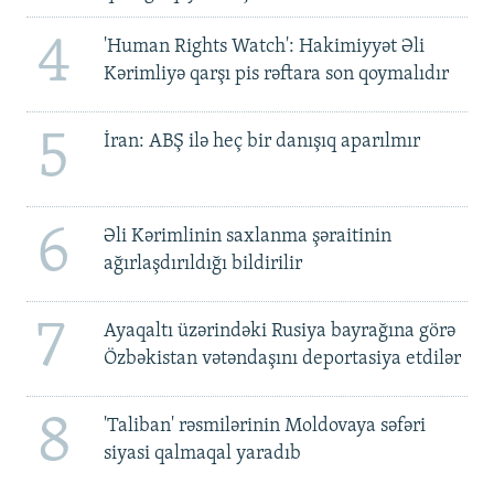
4
'Human Rights Watch': Hakimiyyət Əli
Kərimliyə qarşı pis rəftara son qoymalıdır
5
İran: ABŞ ilə heç bir danışıq aparılmır
6
Əli Kərimlinin saxlanma şəraitinin
ağırlaşdırıldığı bildirilir
7
Ayaqaltı üzərindəki Rusiya bayrağına görə
Özbəkistan vətəndaşını deportasiya etdilər
8
'Taliban' rəsmilərinin Moldovaya səfəri
siyasi qalmaqal yaradıb