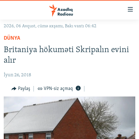
Keçid
linkləri
Əsas
2026, 06 Avqust, cümə axşamı, Bakı vaxtı 06:42
məzmuna
GÜNDƏM
DÜNYA
qayıt
#İZAHLA
Əsas
Britaniya hökuməti Skripalın evini
KORRUPSIOMETR
naviqasiyaya
alır
qayıt
#ƏSLINDƏ
Axtarışa
İyun 26, 2018
FƏRQƏ BAX
keç
QANUNI DOĞRU
Paylaş
VPN-siz açmaq
ARAŞDIRMA
MULTIMEDIA
RADIO ARXIV
VIDEO
HAQQIMIZDA
FOTOQALEREYA
OXU ZALI