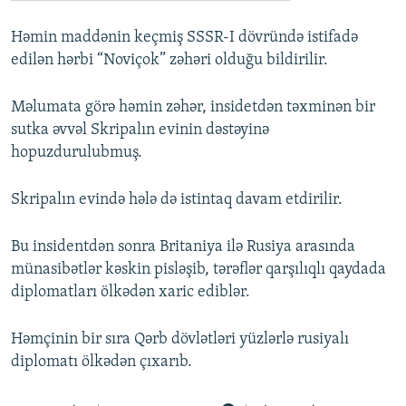
Həmin maddənin keçmiş SSSR-I dövründə istifadə
edilən hərbi “Noviçok” zəhəri olduğu bildirilir.
Məlumata görə həmin zəhər, insidetdən təxminən bir
sutka əvvəl Skripalın evinin dəstəyinə
hopuzdurulubmuş.
Skripalın evində hələ də istintaq davam etdirilir.
Bu insidentdən sonra Britaniya ilə Rusiya arasında
münasibətlər kəskin pisləşib, tərəflər qarşılıqlı qaydada
diplomatları ölkədən xaric ediblər.
Həmçinin bir sıra Qərb dövlətləri yüzlərlə rusiyalı
diplomatı ölkədən çıxarıb.