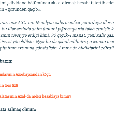
dilmiş dividend bölümündə əks etdirmək hesabatı tərtib edə
tin «gözündən qaçıb».
rascon» ASC-nin 16 milyon xalis mənfəət götürdüyü illər ol
, bu illər ərzində daim ümumi yığıncaqlarda tələb etmişik k
ının tövsiyyə etdiyi kimi, 90 qəpik-1 manat, yəni xalis qaz
 hissəsi yönəldilsin. Əgər bu da qəbul edilmirsə, o zaman mə
talının artımına yönəldilsin. Amma öz bildiklərini edirdil
 baxın:
amlarının Azərbaycandan köçü
n tərs üzü
latasının Azal-da nələri hesablaya bimir?
bata salmaq olmur»