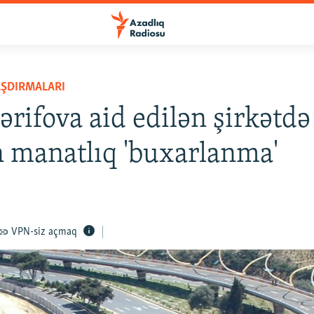
AŞDIRMALARI
ərifova aid edilən şirkətdə
 manatlıq 'buxarlanma'
VPN-siz açmaq