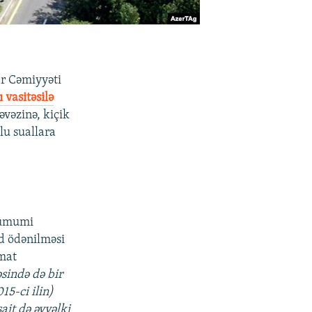
r Cəmiyyəti
ı vasitəsilə
vəzinə, kiçik
lu suallara
k ümumi
d ödənilməsi
umat
əsində də bir
015-ci ilin)
it də əvvəlki