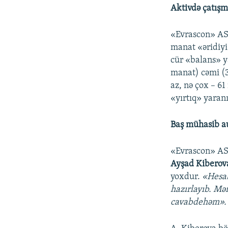
Aktivdə çatış
«Evrascon» ASC
manat «əridiyi
cür «balans» y
manat) cəmi (3
az, nə çox – 61
«yırtıq» yaranı
Baş mühasib au
«Evrascon» ASC
Ayşad Kibero
yoxdur.
«Hesab
hazırlayıb. Mə
cavabdehəm».