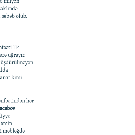
06 milyon
şəklində
 səbəb olub.
fəəti 114
rə uğrayır.
bölüşdürülməyən
alda
manat kimi
ənfəətindən hər
əcəbov
liyyə
 əmin
ni məbləğdə