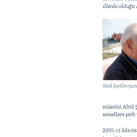
illərdə olduğu 
Abid Şərifov jurn
müavini Abid Ş
sənədlərə şərh
2001-ci ildə öz