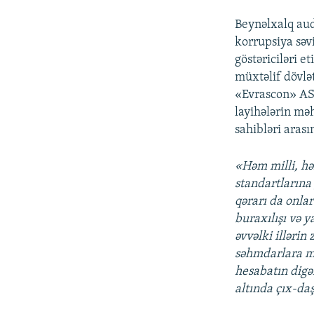
Beynəlxalq aud
korrupsiya səv
göstəriciləri e
müxtəlif dövlə
«Evrascon» ASC
layihələrin məh
sahibləri arası
«Həm milli, hə
standartlarına
qərarı da onlar
buraxılışı və 
əvvəlki illərin
səhmdarlara mə
hesabatın dig
altında çıx-da