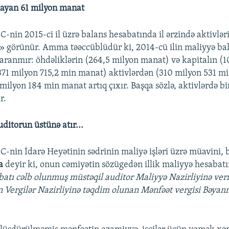
mayan 61 milyon manat
-nin 2015-ci il üzrə balans hesabatında il ərzində aktivlər
» görünür. Amma təəccüblüdür ki, 2014-cü ilin maliyyə ba
aranmır: öhdəliklərin (264,5 milyon manat) və kapitalın (1
71 milyon 715,2 min manat) aktivlərdən (310 milyon 531 m
 milyon 184 min manat artıq çıxır. Başqa sözlə, aktivlərdə bi
r.
ditorun üstünə atır...
-nin İdarə Heyətinin sədrinin maliyə işləri üzrə müavini,
va
deyir ki, onun cəmiyətin sözügedən illik maliyyə hesabat
atı cəlb olunmuş müstəqil auditor Maliyyə Nazirliyinə ve
n Vergilər Nazirliyinə təqdim olunan Mənfəət vergisi Bəya