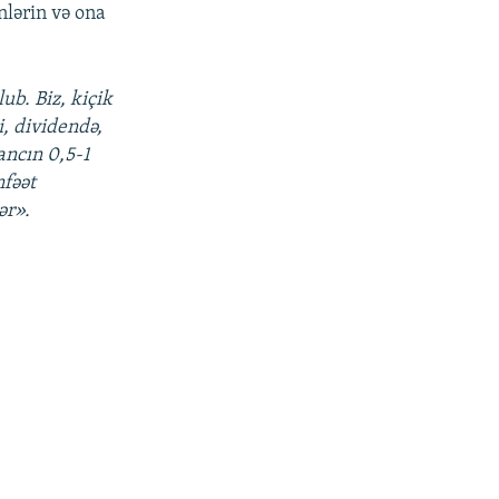
nlərin və ona
ub. Biz, kiçik
i, dividendə,
ancın 0,5-1
nfəət
ər».