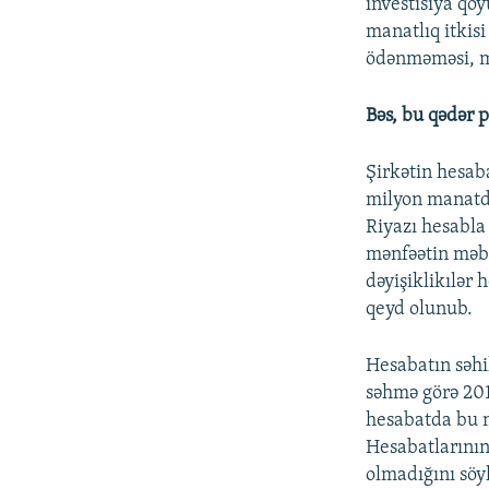
investisiya qoy
manatlıq itkisi
ödənməməsi, mə
Bəs, bu qədər 
Şirkətin hesab
milyon manatda
Riyazı hesabla
mənfəətin məbl
dəyişiklikılər
qeyd olunub.
Hesabatın səhi
səhmə görə 201
hesabatda bu 
Hesabatlarını
olmadığını söy