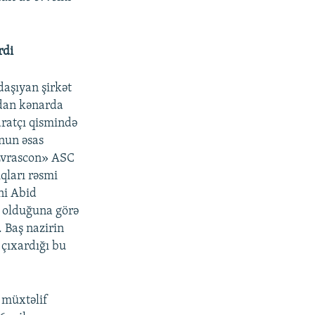
rdi
aşıyan şirkət
dan kənarda
dratçı qismində
unun əsas
«Evrascon» ASC
qları rəsmi
ni Abid
si olduğuna görə
 Baş nazirin
 çıxardığı bu
ı müxtəlif