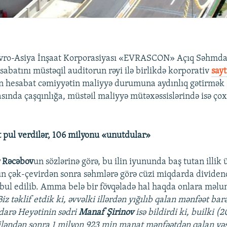
vro-Asiya İnşaat Korporasiyası «EVRASCON» Açıq Səhmda
esabatını müstəqil auditorun rəyi ilə birlikdə korporativ
sayt
 hesabat cəmiyyətin maliyyə durumuna aydınlıq gətirmək ə
sında çaşqınlığa, müstəil maliyyə mütəxəssislərində isə çox
pul verdilər, 106 milyonu «unutdular»
r Rəcəbov
un sözlərinə görə, bu ilin iyununda baş tutan illi
n çək-çevirdən sonra səhmlərə görə cüzi miqdarda dividen
bul edilib. Amma belə bir fövqəladə hal haqda onlara məl
Biz təklif etdik ki, əvvəlki illərdən yığılıb qalan mənfəət bar
İdarə Heyətinin sədri
Manaf Şirinov
isə bildirdi ki, builki (2
ləndən sonra 1 milyon 923 min manat mənfəətdən qalan vəsa