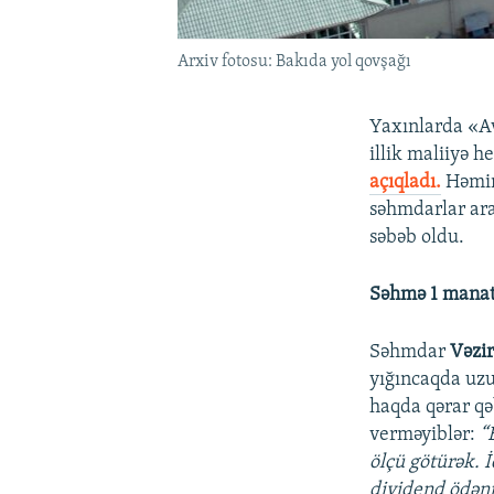
Arxiv fotosu: Bakıda yol qovşağı
Yaxınlarda «A
illik maliiyə h
açıqladı.
Həmin
səhmdarlar ara
səbəb oldu.
Səhmə 1 manat 
Səhmdar
Vəzi
yığıncaqda uzu
haqda qərar qə
verməyiblər:
“
ölçü götürək. 
dividend ödəni