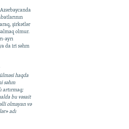
, Azərbaycanda
abatlarının
araq, şirkətlər
 salmaq olmur.
rı-ayrı
ya da iri səhm
ı
rülməsi haqda
eni səhm
ı artırmaq;
halda bu vəsait
lli olmayan və
ər» adı