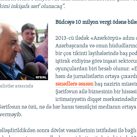
kimi inkişafa sərf olunacaq”.
Büdcəyə 10 milyon vergi ödənə bilə
2013-cü ilədək «Azərkörpü» adını d
Azərbaycanda və onun hüdudların
bir çox tikinti layihələrində baş po
iştirak etdiyinə görə inşaat sektor
oyunçulardan biri hesab olunur. 
həm də jurnalistlərin ortaya çıxardı
sənədlərə əsasən
baş nazirin müavi
alistlər arasında
Şərifovun ailə biznesinin bir hissə
ictimaiyyətin diqqət mərkəzindədir.
ərifosun nə özü, nə də hər hansı təmsilçisi medianın ortaya
 verməyib.
əlləşdirildikdən sonra dövlət vəsaitlərinin istifadəsi ilə bağl