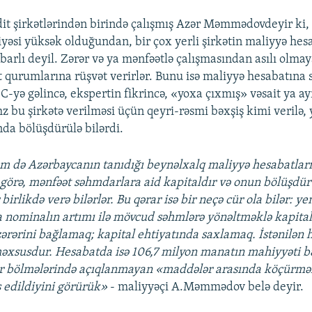
it şirkətlərindən birində çalışmış Azər Məmmədovdeyir ki
iyəsi yüksək olduğundan, bir çox yerli şirkətin maliyyə hes
tibarlı deyil. Zərər və ya mənfəətlə çalışmasından asılı olmay
t qurumlarına rüşvət verirlər. Bunu isə maliyyə hesabatına
-yə gəlincə, ekspertin fikrincə, «yoxa çıxmış» vəsait ya ay
z bu şirkətə verilməsi üçün qeyri-rəsmi bəxşiş kimi verilə, 
nda bölüşdürülə bilərdi.
m də Azərbaycanın tanıdığı beynəlxalq maliyyə hesabatlar
 görə, mənfəət səhmdarlara aid kapitaldır və onun bölüşdü
 birlikdə verə bilərlər. Bu qərar isə bir neçə cür ola bilər: y
ya nominalın artımı ilə mövcud səhmlərə yönəltməklə kapital
 zərərini bağlamaq; kapital ehtiyatında saxlamaq. İstənilən 
xsusdur. Hesabatda isə 106,7 milyon manatın mahiyyəti bə
ər bölmələrində açıqlanmayan «maddələr arasında köçürməl
ş edildiyini görürük»
- maliyyəçi A.Məmmədov belə deyir.