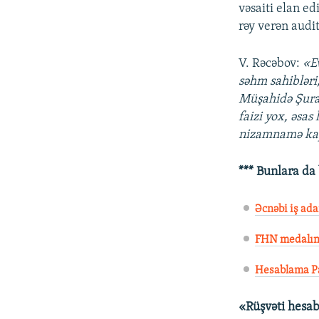
vəsaiti elan e
rəy verən audi
V. Rəcəbov:
«Ev
səhm sahibləri
Müşahidə Şuras
faizi yox, əsas
nizamnamə kapi
*** Bunlara da
Əcnəbi iş ad
FHN medalını
Hesablama Pa
«Rüşvəti hesa