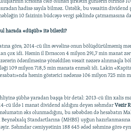
uluşlarının icrasına cəlb olunan şirkətin günlərin birində 1
 sıradan hadisə sayıla bilməz. Üstəlik, bu vəsaitin dividend 
bləğin 10 faizinin büdcəyə vergi şəklində çatmamasına da
pul harada «düşüb» itə bilərdi?
atına görə, 2014-cü ilin əvvəlinə onun bölüşdürülməmiş mən
n çox idi. Həmin il Evrascon 4 milyon 291,7 min manat zərə
 zərərin ödənilməsinə yönəldilən vəsait nəzərə alınmaqla 
əği 109 milyon 718,5 min manata enməli idi. Lakin «Kapit
 hesabatı»nda həmin göstərici nədənsə 106 milyon 725 min 
hliyinə şübhə yaradan başqa bir detal: 2013-cü ilin xalis m
4-cü ildə 1 manat dividend aldığını deyən səhmdar
Vəzir R
məlumatın əks olunmadığını, bu səbəbdən də hesabatın Ma
n Beynəlxalq Standartlarına (MHBS) uyğun hazırlanmasına
ləyir. Səhmdar cəmiyyətinin 188 645 ədəd səhminə görə ey