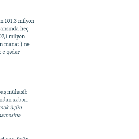
in 101,3 milyon
lansında heç
07,1 milyon
in manat ) nə
r o qədər
 baş mühasib
ından xəbəri
rmək üçün
nnaməsinə