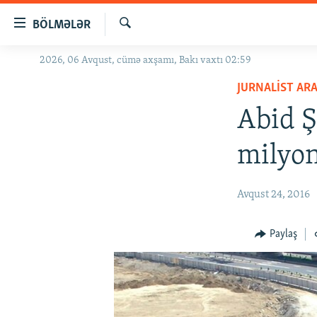
Keçid
BÖLMƏLƏR
linkləri
Axtar
Əsas
2026, 06 Avqust, cümə axşamı, Bakı vaxtı 02:59
GÜNDƏM
məzmuna
JURNALIST AR
#İZAHLA
qayıt
Əsas
Abid Ş
KORRUPSIOMETR
naviqasiyaya
#ƏSLINDƏ
qayıt
milyon
Axtarışa
FƏRQƏ BAX
keç
QANUNI DOĞRU
Avqust 24, 2016
ARAŞDIRMA
Paylaş
MULTIMEDIA
RADIO ARXIV
VIDEO
HAQQIMIZDA
FOTOQALEREYA
OXU ZALI