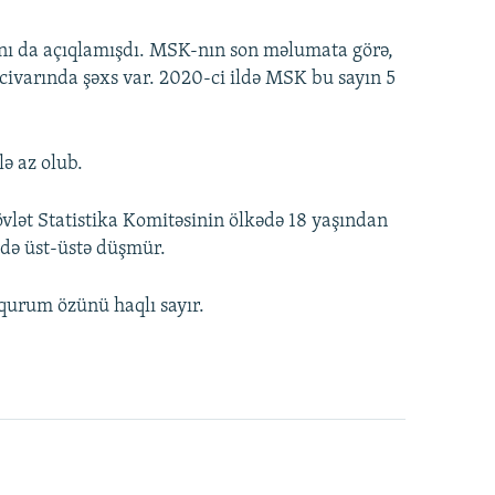
nı da açıqlamışdı. MSK-nın son məlumata görə,
ivarında şəxs var. 2020-ci ildə MSK bu sayın 5
lə az olub.
Dövlət Statistika Komitəsinin ölkədə 18 yaşından
ə də üst-üstə düşmür.
 qurum özünü haqlı sayır.