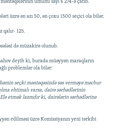
 məntəqələrinin ümumi sayı 6 274-ə çatıb.
əri üzrə ən azı 50, ən çoxu 1500 seçici ola bilər.
 qalır- 125.
əsələsi də müzakirə olunub.
nahov deyib ki, burada müəyyən maraqların
ğlı problemlər ola bilər:
i həmin seçki məntəqəsində səs verməyə məcbur
lma ehtimalı varsa, dairə sərhədlərinin
lə etmək lazmdır ki, dairələrin sərhədlərinə
yyən edilməsi üzrə Komissiyanın yeni tərkibi