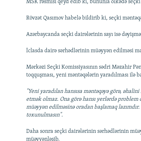
MSK rəsmisi qeyd edib ki, bununla ölkədə seçki
Rövzət Qasımov habelə bildirib ki, seçki məntəqəl
Azərbaycanda seçki dairələrinin sayı isə dəyişməz
İclasda dairə sərhədlərinin müəyyən edilməsi m
Mərkəzi Seçki Komissiyasının sədri Məzahir Pə
toqquşması, yeni məntəqələrin yaradılması ilə ba
"Yeni yaradılan hansısa məntəqəyə görə, əhalin
etmək olmaz. Ona görə hansı yerlərdə problem o
müəyyən edilməsinə oradan başlamaq lazımdır. E
toxunulmasın".
Daha sonra seçki dairələrinin sərhədlərinin müə
müəyyənləşib.