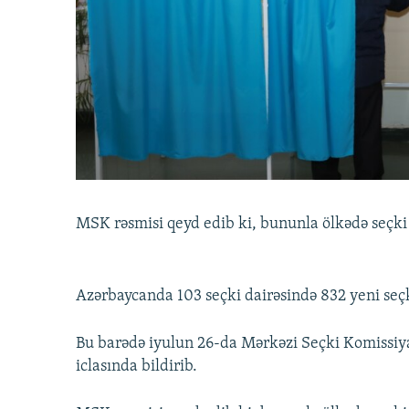
İNFOQRAFIKA
AZƏRBAYCAN ƏDƏBIYYATI KITABXANASI
MISSIYAMIZ
KARIKATURA
İSLAM VƏ DEMOKRATIYA
PEŞƏ ETIKASI VƏ JURNALISTIKA
STANDARTLARIMIZ
İZ - MƏDƏNIYYƏT PROQRAMI
MATERIALLARIMIZDAN ISTIFADƏ
AZADLIQRADIOSU MOBIL TELEFONUNUZDA
BIZIMLƏ ƏLAQƏ
XƏBƏR BÜLLETENLƏRIMIZ
MSK rəsmisi qeyd edib ki, bununla ölkədə seçki
Azərbaycanda 103 seçki dairəsində 832 yeni seçk
Bu barədə iyulun 26-da Mərkəzi Seçki Komissiy
iclasında bildirib.