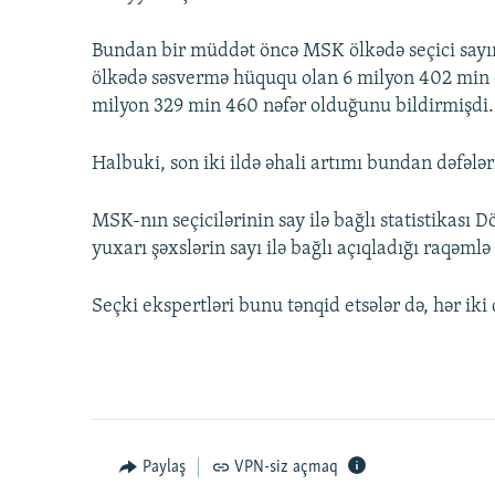
Bundan bir müddət öncə MSK ölkədə seçici sayı
ölkədə səsvermə hüququ olan 6 milyon 402 min c
milyon 329 min 460 nəfər olduğunu bildirmişdi.
Halbuki, son iki ildə əhali artımı bundan dəfələr
MSK-nın seçicilərinin say ilə bağlı statistikası 
yuxarı şəxslərin sayı ilə bağlı açıqladığı raqəml
Seçki ekspertləri bunu tənqid etsələr də, hər iki
Paylaş
VPN-siz açmaq