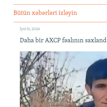
Bütün xəbərləri izləyin
İyul 31, 2026
Daha bir AXCP fəalının saxlandığ