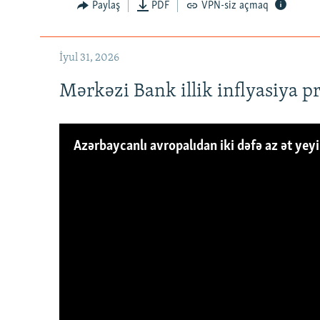
Paylaş
PDF
VPN-siz açmaq
İyul 31, 2026
Mərkəzi Bank illik inflyasiya p