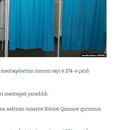
 məntəqələrinin ümumi sayı 6 274-ə çatıb
i məntəqəsi yaradılıb.
ası sədrinin müavini Rövzət Qasımov qurumun