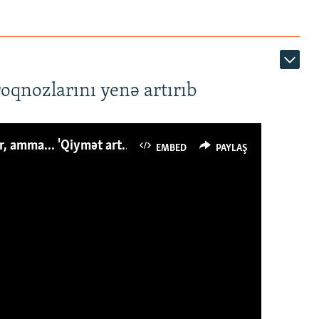
roqnozlarını yenə artırıb
Azərbaycanlı avropalıdan iki dəfə az ət yeyir, amma... 'Qiymət artımı qaçılmazdır'
EMBED
PAYLAŞ