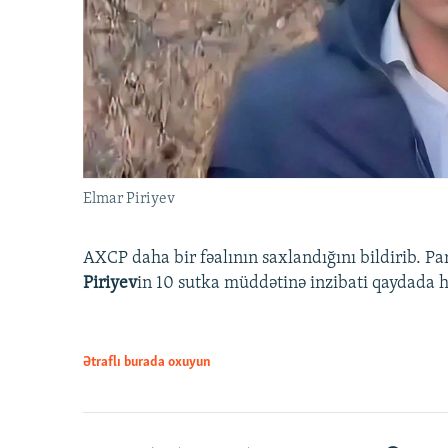
Elmar Piriyev
AXCP daha bir fəalının saxlandığını bildirib. Pa
Piriyev
in 10 sutka müddətinə inzibati qaydada hə
Ətraflı burada oxuyun