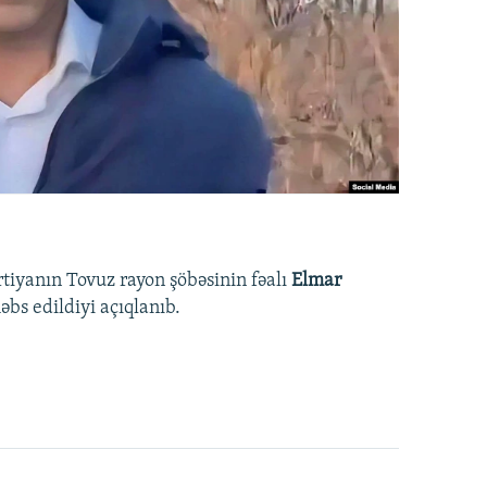
rtiyanın Tovuz rayon şöbəsinin fəalı
Elmar
bs edildiyi açıqlanıb.