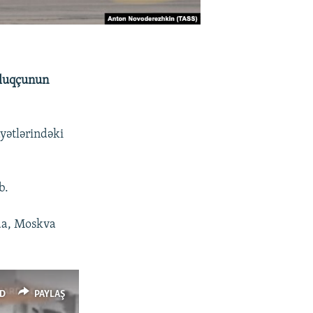
ulluqçunun
yətlərindəki
b.
 da, Moskva
D
PAYLAŞ