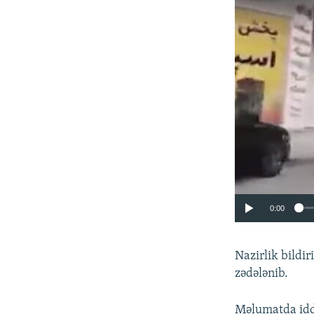
0:00
Nazirlik bildir
zədələnib.
Məlumatda iddi