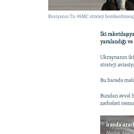
Rusiyanın Tu-95MC strateji bombardmançı
İki raketdaşıya
yaralandığı və 
Ukraynanın iki
strateji aviasi
Bu barədə məlu
Bundan əvvəl h
zərbələri rəsm
İranda azərb
Mənbə:
Azadl