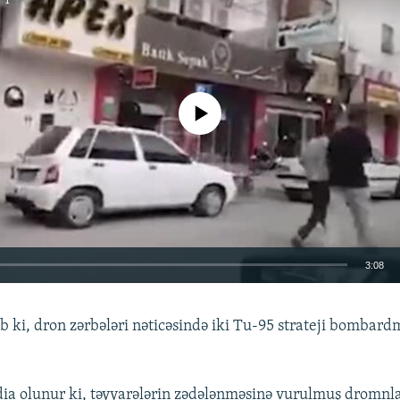
No media source currently available
3:08
EMBED
ib ki, dron zərbələri nəticəsində iki Tu-95 strateji bombard
a olunur ki, təyyarələrin zədələnməsinə vurulmuş dromnlar