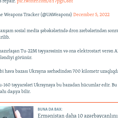
s repair.
pic.twitter.com/dY7pgfC6bf
ne Weapons Tracker (@UAWeapons)
December 5, 2022
axşam sosial media şəbəkələrində dron zərbələrindən sonra
rilib.
hazırlaşan Tu-22M təyyarəsinin və ona elektrostart verən 
ləndiyi görünür.
bi hava bazası Ukrayna sərhədindən 700 kilometr uzaqlıqda
160 təyyarələri Ukraynaya bu bazadan hücumlar edir. Bu 
ahı daşıya bilir.
BUNA DA BAX:
Ermənistan daha 10 azərbaycanlını