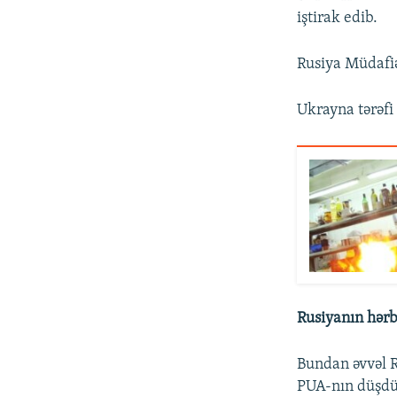
iştirak edib.
Rusiya Müdafiə
Ukrayna tərəfi 
Rusiyanın hər
Bundan əvvəl 
PUA-nın düşdü