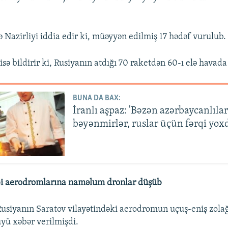
 Nazirliyi iddia edir ki, müəyyən edilmiş 17 hədəf vurulub.
isə bildirir ki, Rusiyanın atdığı 70 raketdən 60-ı elə havada
BUNA DA BAX:
İranlı aşpaz: 'Bəzən azərbaycanlıla
bəyənmirlər, ruslar üçün fərqi yox
bi aerodromlarına naməlum dronlar düşüb
Rusiyanın Saratov vilayətindəki aerodromun uçuş-eniş zol
yü xəbər verilmişdi.