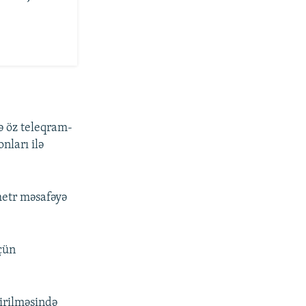
 öz teleqram-
nları ilə
metr məsafəyə
çün
irilməsində