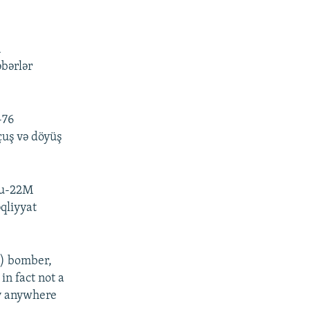
1080p
n
px
əbərlər
en
-76
çuş və döyüş
 Tu-22M
qliyyat
0) bomber,
in fact not a
ly anywhere