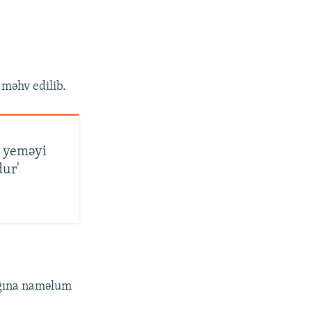
 məhv edilib.
r yeməyi
dur'
ağına naməlum