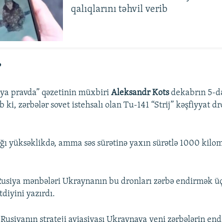
qalıqlarını təhvil verib
?
a pravda” qəzetinin müxbiri
Aleksandr Kots
dekabrın 5-də
 ki, zərbələr sovet istehsalı olan Tu-141 “Strij” kəşfiyyat dro
ğı yüksəklikdə, amma səs sürətinə yaxın sürətlə 1000 kilo
Rusiya mənbələri Ukraynanın bu dronları zərbə endirmək ü
diyini yazırdı.
Rusiyanın strateji aviasiyası Ukraynaya yeni zərbələrin end