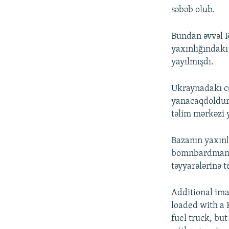
səbəb olub.
Bundan əvvəl R
yaxınlığındakı
yayılmışdı.
Ukraynadakı cə
yanacaqdoldura
təlim mərkəzi y
Bazanın yaxınl
bomnbardmançıl
təyyarələrinə t
Additional im
loaded with a K
fuel truck, bu