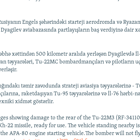
Auto
240p
360p
480p
720p
1080p
usiyanın Engels şəhərindəki starteji aerodromda və Ryaza
 Dyagilev aviabazasında partlayışların baş verdiyinə dair x
bhə xəttindən 500 kilometr aralıda yerləşən Dyagilevdə İl
n təyyarələri, Tu-22MC bombardmançıları və pilotların u
erləşir.
ığındakı təmir zavodunda strateji aviasiya təyyarələrinə -
arına, raketdaşıyan Tu-95 təyyarələrinə və İl-76 hərbi-nə
exniki xidmət göstərlir.
ages showing damage to the rear of the Tu-22M3 (RF-3411
h-22 missile, ready for use. The vehicle standing nearby is 
t the APA-80 engine starting vehicle.The bomber will not f