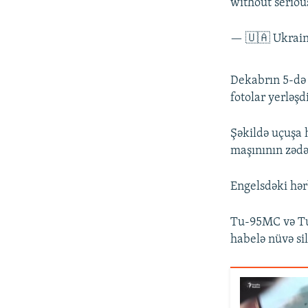
without seriou
— 🇺🇦 Ukrai
Dekabrın 5-də 
fotolar yerləşdi
Şəkildə uçuşa 
maşınının zədə
Engelsdəki hər
Tu-95MC və Tu-
habelə nüvə sil