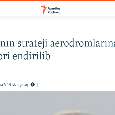
nın strateji aerodromların
əri endirilib
VPN-siz açmaq