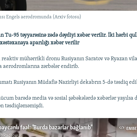
sı Engels aerodromunda (Arxiv fotosu)
n Tu-95 təyyarəsinə zədə dəydiyi xəbər verilir. İki hərbi q
xəstəxanaya aparılığı xəbər verilir
 reaktiv mühərrikli dronu Rusiyanın Saratov və Ryazan vila
ya aerodromlarına zərbələr endirib.
matı Rusiyanın Müdafiə Nazirliyi dekabrın 5-də təsdiq edi
ücum barədə media və sosial şəbəkələrdə xəbərlər yayılsa
ən təsdiqləməmişdi.
aycanlı fəal: "Burda bazarlar bağlanıb"
EMBE
ıqRadiosu