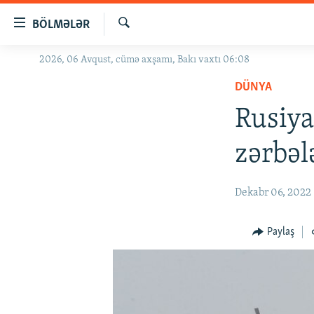
Keçid
BÖLMƏLƏR
linkləri
Axtar
Əsas
2026, 06 Avqust, cümə axşamı, Bakı vaxtı 06:08
GÜNDƏM
məzmuna
DÜNYA
#İZAHLA
qayıt
Əsas
Rusiya
KORRUPSIOMETR
naviqasiyaya
#ƏSLINDƏ
qayıt
zərbəl
Axtarışa
FƏRQƏ BAX
keç
QANUNI DOĞRU
Dekabr 06, 2022
ARAŞDIRMA
Paylaş
MULTIMEDIA
RADIO ARXIV
VIDEO
HAQQIMIZDA
FOTOQALEREYA
OXU ZALI