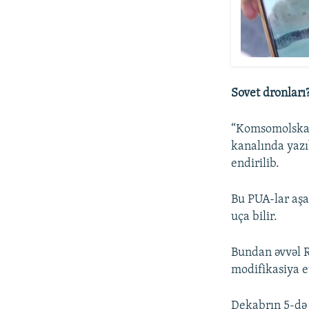
Sovet dronları
“Komsomolskay
kanalında yazıb
endirilib.
Bu PUA-lar aşa
uça bilir.
Bundan əvvəl 
modifikasiya et
Dekabrın 5-də 