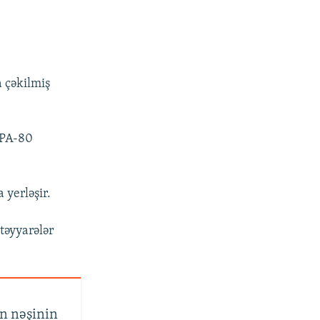
 çəkilmiş
APA-80
 yerləşir.
təyyarələr
n nəşinin