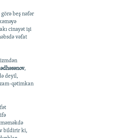
 görə beş nəfər
hkəməyə
kı cinayət işi
həbsdə vəfat
olizmdən
ədhəsənov
,
də deyil,
tizam-qətimkan
fət
ifə
 etməməkdə
 bildirir ki,