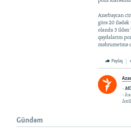
polis idarəsin
Azərbaycan cin
görə 20 ilədək 
olanda 3 ildən 
qaydalarını po
məhrumetmə cə
Paylaş
Aza
-
MÜ
- İc
İsti
Gündəm