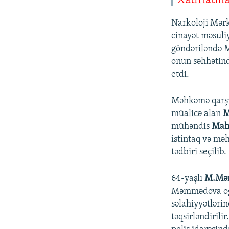
Xatırlatm
Narkoloji Mərk
cinayət məsul
göndəriləndə 
onun səhhətind
etdi.
Məhkəmə qarşıs
müalicə alan
M
mühəndis
Mah
istintaq və m
tədbiri seçilib.
64-yaşlı
M.Mə
Məmmədova oğlu
səlahiyyətləri
təqsirləndirili