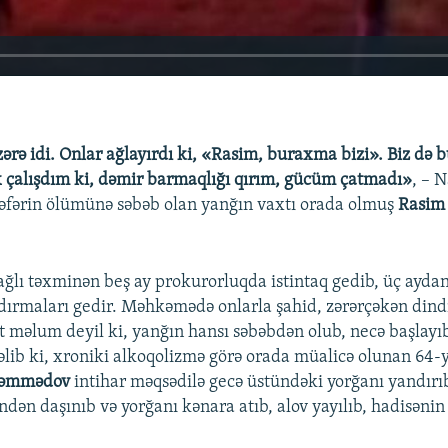
ərə idi. Onlar ağlayırdı ki, «Rasim, buraxma bizi». Biz də b
x çalışdım ki, dəmir barmaqlığı qırım, gücüm çatmadı»
, – 
əfərin ölümünə səbəb olan yanğın vaxtı orada olmuş
Rasim
bağlı təxminən beş ay prokurorluqda istintaq gedib, üç ayda
rmaları gedir. Məhkəmədə onlarla şahid, zərərçəkən dindi
t məlum deyil ki, yanğın hansı səbəbdən olub, necə başlayı
gəlib ki, xroniki alkoqolizmə görə orada müalicə olunan 64-y
əmmədov
intihar məqsədilə gecə üstündəki yorğanı yandırı
ndən daşınıb və yorğanı kənara atıb, alov yayılıb, hadisənin