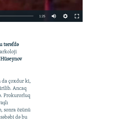
1:25
EMBED
PAYLAŞ
u tərəfdə
Narkoloji
 Hüseynov
n da çoxdur ki,
rilib. Ancaq
b. Prokurorluq
aşlı
b, sonra özünü
 səbəbi də bu