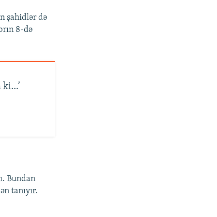
 şahidlər də
brın 8-də
i...’
dı. Bundan
ən tanıyır.