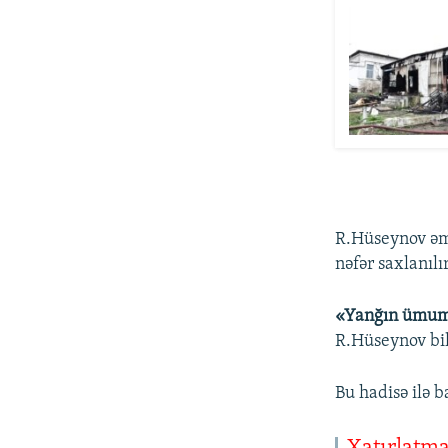
R.Hüseynov əm
nəfər saxlanılı
«Yanğın ümumil
R.Hüseynov bil
Bu hadisə ilə 