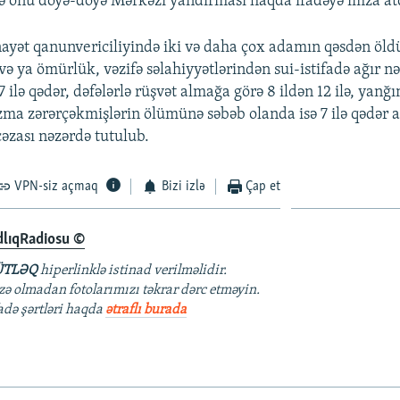
də onu döyə-döyə Mərkəzi yandırması haqda ifadəyə imza atd
ayət qanunvericiliyində iki və daha çox adamın qəsdən öl
və ya ömürlük, vəzifə səlahiyyətlərindən sui-istifadə ağır nə
7 ilə qədər, dəfələrlə rüşvət almağa görə 8 ildən 12 ilə, yanğı
zma zərərçəkmişlərin ölümünə səbəb olanda isə 7 ilə qədər 
zası nəzərdə tutulub.
VPN-siz açmaq
Bizi izlə
Çap et
dlıqRadiosu ©
TLƏQ
hiperlinklə istinad verilməlidir.
azə olmadan fotolarımızı təkrar dərc etməyin.
fadə şərtləri haqda
ətraflı burada