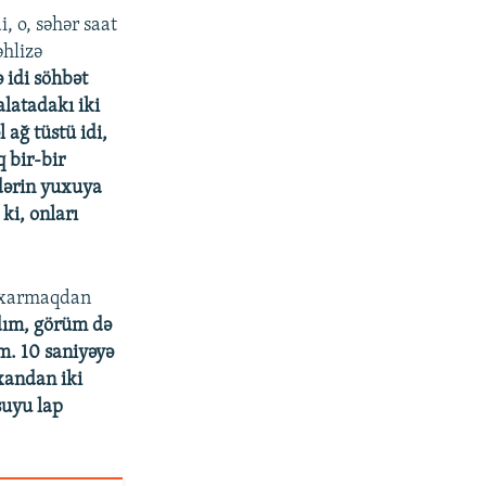
, o, səhər saat
əhlizə
 idi söhbət
alatadakı iki
 ağ tüstü idi,
q bir-bir
dərin yuxuya
 ki, onları
çıxarmaqdan
tdım, görüm də
m. 10 saniyəyə
xandan iki
suyu lap