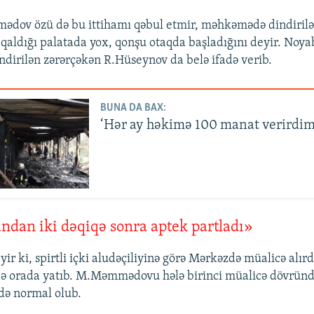
dov özü də bu ittihamı qəbul etmir, məhkəmədə dindirilən
qaldığı palatada yox, qonşu otaqda başladığını deyir. Noya
irilən zərərçəkən R.Hüseynov da belə ifadə verib.
BUNA DA BAX:
‘Hər ay həkimə 100 manat verirdim k
dan iki dəqiqə sonra aptek partladı»
yir ki, spirtli içki aludəçiliyinə görə Mərkəzdə müalicə alır
 də orada yatıb. M.Məmmədovu hələ birinci müalicə dövründ
də normal olub.