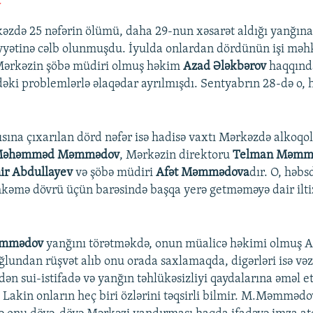
a
əzdə 25 nəfərin ölümü, daha 29-nun xəsarət aldığı yanğına
iyyətinə cəlb olunmuşdu. İyulda onlardan dördünün işi mə
Mərkəzin şöbə müdiri olmuş həkim
Azad Ələkbərov
haqqında
əki problemlərlə əlaqədar ayrılmışdı. Sentyabrın 28-də o, 
ına çıxarılan dörd nəfər isə hadisə vaxtı Mərkəzdə alkoq
əhəmməd Məmmədov
, Mərkəzin direktoru
Telman Məmm
ir Abdullayev
və şöbə müdiri
Afət Məmmədova
dır. O, həbs
əhkəmə dövrü üçün barəsində başqa yerə getməməyə dair il
mmədov
yanğını törətməkdə, onun müalicə həkimi olmuş A
ndan rüşvət alıb onu orada saxlamaqda, digərləri isə vəz
ndən sui-istifadə və yanğın təhlükəsizliyi qaydalarına əməl
r. Lakin onların heç biri özlərini təqsirli bilmir. M.Məmmədov