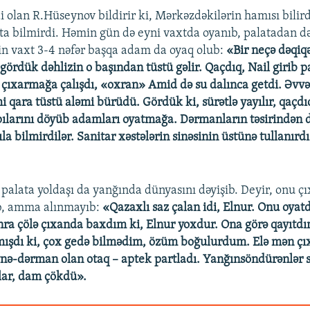
 olan R.Hüseynov bildirir ki, Mərkəzdəkilərin hamısı bilirdi
ta bilmirdi. Həmin gün də eyni vaxtda oyanıb, palatadan d
n vaxt 3-4 nəfər başqa adam da oyaq olub:
«Bir neçə dəqiqə
 gördük dəhlizin o başından tüstü gəlir. Qaçdıq, Nail girib p
 çıxarmağa çalışdı, «oxran» Amid də su dalınca getdi. Əvvəl
 qara tüstü aləmi bürüdü. Gördük ki, sürətlə yayılır, qaçdı
pılarını döyüb adamları oyatmağa. Dərmanların təsirindən 
ıla bilmirdilər. Sanitar xəstələrin sinəsinin üstünə tullanırdı
alata yoldaşı da yanğında dünyasını dəyişib. Deyir, onu 
ıb, amma alınmayıb:
«Qazaxlı saz çalan idi, Elnur. Onu oya
nra çölə çıxanda baxdım ki, Elnur yoxdur. Ona görə qayıtdı
lmışdı ki, çox gedə bilmədim, özüm boğulurdum. Elə mən çı
ynə-dərman olan otaq – aptek partladı. Yanğınsöndürənlər 
lar, dam çökdü».