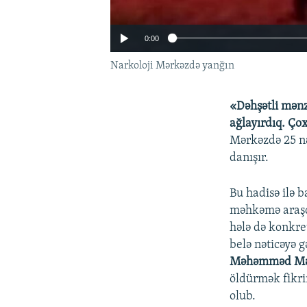
0:00
Narkoloji Mərkəzdə yanğın
«Dəhşətli mənz
ağlayırdıq. Ço
Mərkəzdə 25 n
danışır.
Bu hadisə ilə 
məhkəmə araşdı
hələ də konkre
belə nəticəyə 
Məhəmməd M
öldürmək fikri
olub.