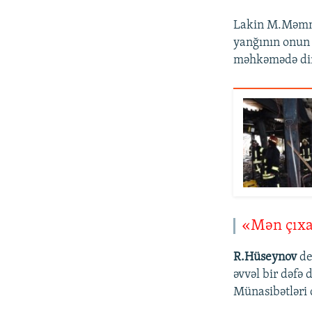
Lakin M.Məmmə
yanğının onun 
məhkəmədə dind
«Mən çıxan
R.Hüseynov
de
əvvəl bir dəfə
Münasibətləri 