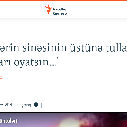
lərin sinəsinin üstünə tull
arı oyatsın...'
 ©
VPN-siz açmaq
üntüləri