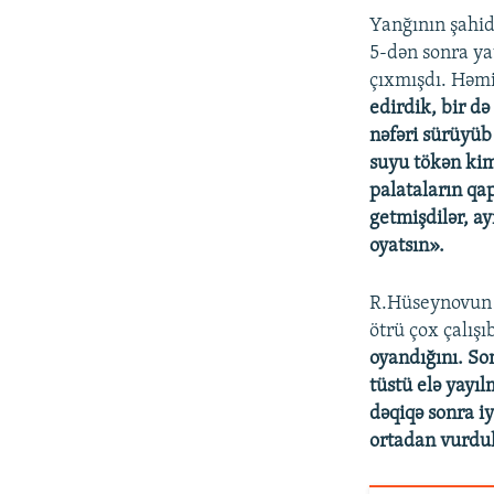
Yanğının şahidi
5-dən sonra ya
çıxmışdı. Həmi
edirdik, bir də
nəfəri sürüyüb
suyu tökən kimi
palataların qa
getmişdilər, ay
oyatsın».
R.Hüseynovun p
ötrü çox çalış
oyandığını. So
tüstü elə yayı
dəqiqə sonra i
ortadan vurdu