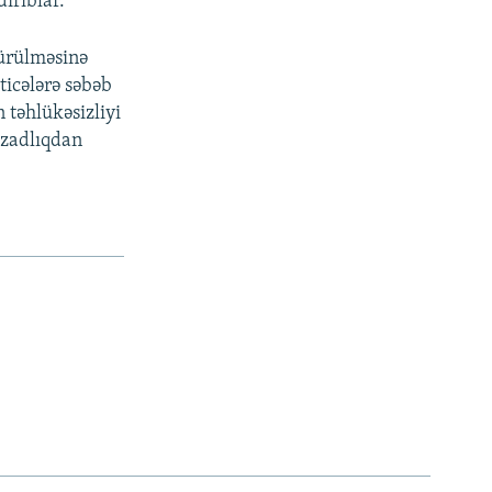
ırıblar.
dürülməsinə
ticələrə səbəb
n təhlükəsizliyi
azadlıqdan