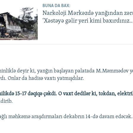
BUNA DA BAX:
Narkoloji Mərkəzdə yanğından zər
‘Xəstəyə gəlir yeri kimi baxırdınız...
inliklə deyir ki, yanğın başlayan palatada M.Məmmədov yo
rdı. Onlar da hadisə vaxtı yatmışdılar.
ikdə 15-17 dəqiqə çəkdi. O vaxt dedilər ki, tokdan, elektr
dirib.
bağlı məhkəmə araşdırmaları dekabrın 14-də davam edəcək.