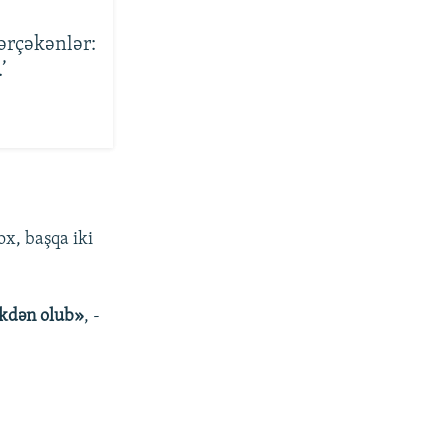
ərçəkənlər:
’
x, başqa iki
ikdən olub»
, -