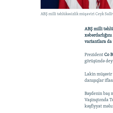
ABŞ milli təhlükəsizlik müşaviri Ceyk Sall
ABŞ milli təhl
xəbərdarlığını 
variantlara da 
Prezident
Co 
görüşündə deyi
Lakin müşavir 
danışıqlar ifla
Baydenin baş 
Vaşinqtonda Te
kəşfiyyat məlu