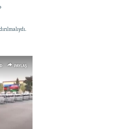
ə
ırılmalıydı.
D
PAYLAŞ