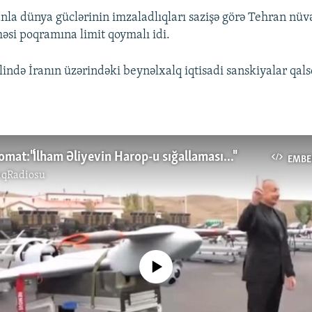
ranla dünya güclərinin imzaladlıqları sazişə görə Tehran nüv
məsi poqramına limit qoymalı idi.
ndə İranın üzərindəki beynəlxalq iqtisadi sanskiyalar qalsd
omat:"İlham Əliyevin Harop-u sığallaması..."
EMBE
ıqRadiosu
No media source currently available