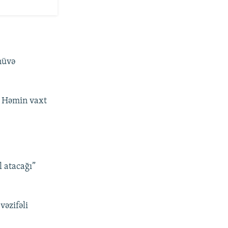
nüvə
. Həmin vaxt
l atacağı”
vəzifəli