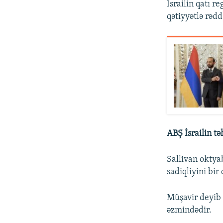
İsrailin qatı r
qətiyyətlə rədd
ABŞ İsrailin tə
Sallivan oktya
sadiqliyini bir
Müşavir deyib 
əzmindədir.