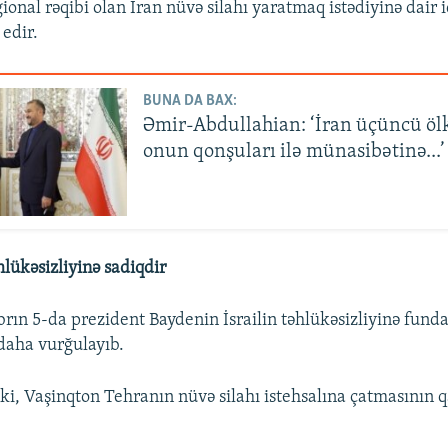
egional rəqibi olan İran nüvə silahı yaratmaq istədiyinə dair 
 edir.
BUNA DA BAX:
Əmir-Abdullahian: ‘İran üçüncü öl
onun qonşuları ilə münasibətinə...’
hlükəsizliyinə sadiqdir
brın 5-da prezident Baydenin İsrailin təhlükəsizliyinə fun
 daha vurğulayıb.
ki, Vaşinqton Tehranın nüvə silahı istehsalına çatmasının q