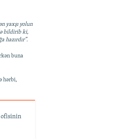
ən yaxşı yolun
bildirib ki,
ğa hazırdır”.
ərkən buna
ə hərbi,
ofisinin