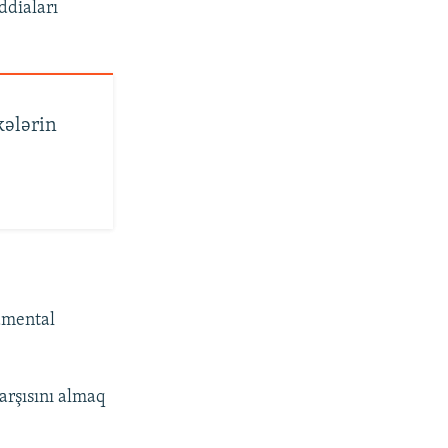
iddiaları
kələrin
damental
arşısını almaq