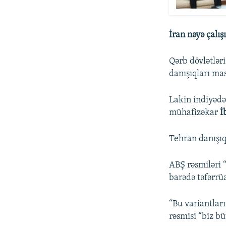
İran nəyə çalışı
Qərb dövlətlər
danışıqları ma
Lakin indiyədə
mühafizəkar
İ
Tehran danışıq
ABŞ rəsmiləri 
barədə təfərrü
“Bu variantları
rəsmisi “biz b