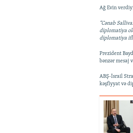
Ağ Evin verdiy
“Cənab Salliva
diplomatiya ol
diplomatiya ifl
Prezident Bayd
bənzər mesaj v
ABŞ-İsrail Str
kəşfiyyat və di