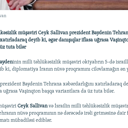
ivan
ükəsizlik müşaviri Ceyk Sallivan prezident Baydenin Tehra
xatırladaraq deyib ki, əgər danışıqlar iflasa uğrasa Vaşinq
üz tuta bilər
Bayden
inin milli təhlükəsizlik müşaviri oktyabrın 5-də israil
b ki, diplomatiya İranın nüvə proqramını cilovlamağın ən 
prezident Baydenin Tehrana xəbərdarlığını xatırladaraq de
sa uğrasa Vaşinqton başqa variantlara da üz tuta bilər.
müşaviri
Ceyk Sallivan
və İsrailin milli təhlükəsizlik müşavi
hranın nüvə proqramının nə dərəcədə irəli getməsinə dair f
matı mübadiləsi ediblər.