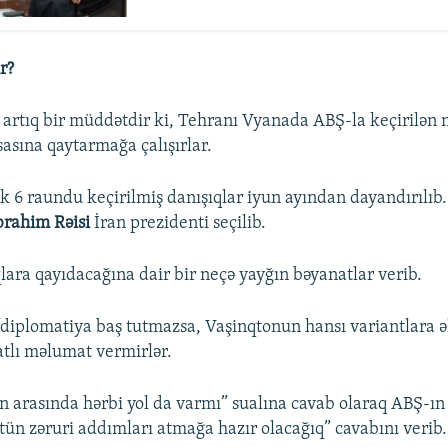
r?
i artıq bir müddətdir ki, Tehranı Vyanada ABŞ-la keçirilən 
sasına qaytarmağa çalışırlar.
k 6 raundu keçirilmiş danışıqlar iyun ayından dayandırılıb
brahim Rəisi
İran prezidenti seçilib.
lara qayıdacağına dair bir neçə yayğın bəyanatlar verib.
“diplomatiya baş tutmazsa, Vaşinqtonun hansı variantlara ə
atlı məlumat vermirlər.
n arasında hərbi yol da varmı” sualına cavab olaraq ABŞ-ın 
ütün zəruri addımları atmağa hazır olacağıq” cavabını verib.