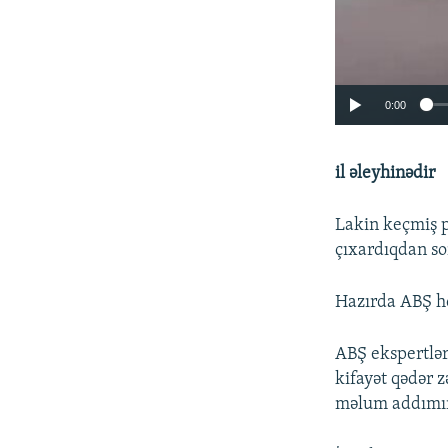
0:00
il əleyhinədir
Lakin keçmiş 
çıxardıqdan so
Hazırda ABŞ hö
ABŞ ekspertlər
kifayət qədər z
məlum addımınd