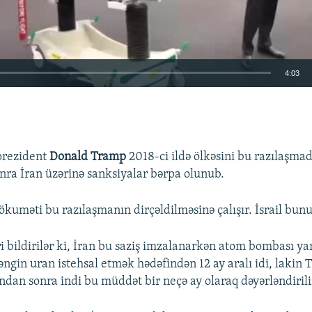
4:03
EMBED
prezident
Donald Tramp
2018-ci ildə ölkəsini bu razılaşma
nra İran üzərinə sanksiyalar bərpa olunub.
kuməti bu razılaşmanın dirçəldilməsinə çalışır. İsrail bunu
i bildirilər ki, İran bu saziş imzalanarkən atom bombası y
əngin uran istehsal etmək hədəfindən 12 ay aralı idi, lakin
an sonra indi bu müddət bir neçə ay olaraq dəyərləndirili