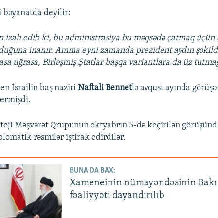
i bəyanatda deyilir:
n izah edib ki, bu administrasiya bu məqsədə çatmaq üçün 
duğuna inanır. Amma eyni zamanda prezident aydın şəkildə 
asa uğrasa, Birləşmiş Ştatlar başqa variantlara da üz tutma
en İsrailin baş naziri
Naftali Bennet
lə avqust ayında görüş
ermişdi.
ateji Məşvərət Qrupunun oktyabrın 5-də keçirilən görüşünd
plomatik rəsmilər iştirak edirdilər.
BUNA DA BAX:
Xameneinin nümayəndəsinin Bakı 
fəaliyyəti dayandırılıb