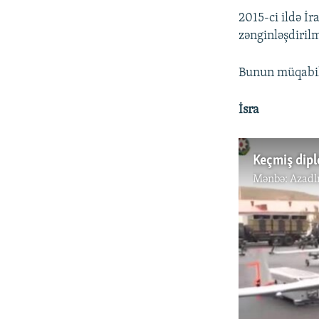
2015-ci ildə İ
zənginləşdiril
Bunun müqabili
İsra
Keçmiş dipl
Mənbə:
Azadl