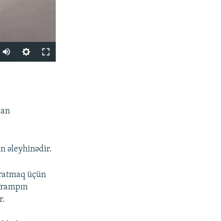
PAYLAŞ
dan
n əleyhinədir.
px
en
aratmaq üçün
 Trampın
r.