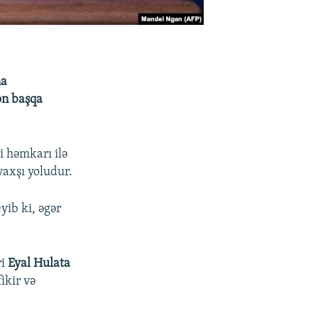
na
ton başqa
li həmkarı ilə
yaxşı yoludur.
yib ki, əgər
ri
Eyal Hulata
ikir və