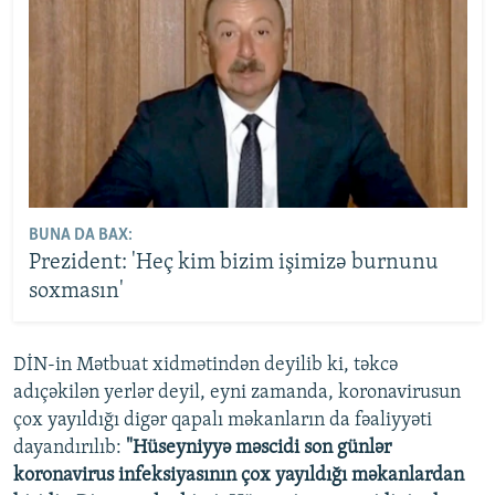
BUNA DA BAX:
Prezident: 'Heç kim bizim işimizə burnunu
soxmasın'
DİN-in Mətbuat xidmətindən deyilib ki, təkcə
adıçəkilən yerlər deyil, eyni zamanda, koronavirusun
çox yayıldığı digər qapalı məkanların da fəaliyyəti
dayandırılıb:
"Hüseyniyyə məscidi son günlər
koronavirus infeksiyasının çox yayıldığı məkanlardan