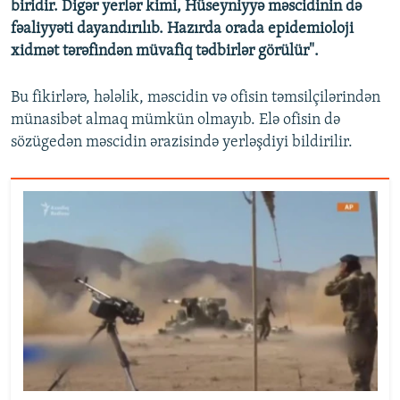
biridir. Digər yerlər kimi, Hüseyniyyə məscidinin də
fəaliyyəti dayandırılıb. Hazırda orada epidemioloji
xidmət tərəfindən müvafiq tədbirlər görülür".
Bu fikirlərə, hələlik, məscidin və ofisin təmsilçilərindən
münasibət almaq mümkün olmayıb. Elə ofisin də
sözügedən məscidin ərazisində yerləşdiyi bildirilir.