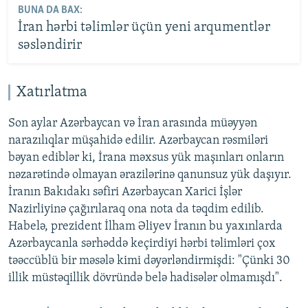
BUNA DA BAX:
İran hərbi təlimlər üçün yeni arqumentlər
səsləndirir
Xatırlatma
Son aylar Azərbaycan və İran arasında müəyyən
narazılıqlar müşahidə edilir. Azərbaycan rəsmiləri
bəyan ediblər ki, İrana məxsus yük maşınları onların
nəzarətində olmayan ərazilərinə qanunsuz yük daşıyır.
İranın Bakıdakı səfiri Azərbaycan Xarici İşlər
Nazirliyinə çağırılaraq ona nota da təqdim edilib.
Habelə, prezident İlham Əliyev İranın bu yaxınlarda
Azərbaycanla sərhəddə keçirdiyi hərbi təlimləri çox
təəccüblü bir məsələ kimi dəyərləndirmişdi: "Çünki 30
illik müstəqillik dövründə belə hadisələr olmamışdı".