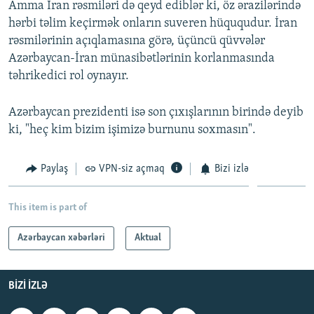
Amma İran rəsmiləri də qeyd ediblər ki, öz ərazilərində
hərbi təlim keçirmək onların suveren hüququdur. İran
rəsmilərinin açıqlamasına görə, üçüncü qüvvələr
Azərbaycan-İran münasibətlərinin korlanmasında
təhrikedici rol oynayır.
Azərbaycan prezidenti isə son çıxışlarının birində deyib
ki, "heç kim bizim işimizə burnunu soxmasın".
Paylaş
VPN-siz açmaq
Bizi izlə
This item is part of
Azərbaycan xəbərləri
Aktual
BIZI IZLƏ