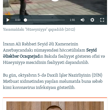
İNFOQRAFIKA
AZƏRBAYCAN ƏDƏBIYYATI KITABXANASI
MISSIYAMIZ
BIZI IZLƏ
KARIKATURA
İSLAM VƏ DEMOKRATIYA
PEŞƏ ETIKASI VƏ JURNALISTIKA STANDARTLARIMIZ
0:00
1:55
İZ - MƏDƏNIYYƏT PROQRAMI
MATERIALLARIMIZDAN ISTIFADƏ
Yasamaldakı "Hüseyniyyə" qapadılıb (2012)
AZADLIQRADIOSU MOBIL TELEFONUNUZDA
RFE/RL-in bütün saytları
BIZIMLƏ ƏLAQƏ
İranın Ali Rəhbəri Seyid Əli Xameneinin
XƏBƏR BÜLLETENLƏRIMIZ
Azərbaycandakı nümayəndəsi höccətülislam
Seyid
Əliəkbər Ocaqnejad
ın Bakıda fəaliyyət göstərən ofisi və
Hüseyniyyə məscidinin fəaliyyəti dayandırılıb.
Bu gün, oktyabrın 5-də Daxili İşlər Nazirliyinin (DİN)
Mətbuat xidmətindən yayılan məlumatda buna səbəb
kimi koronavirus infeksiyası göstərilib.