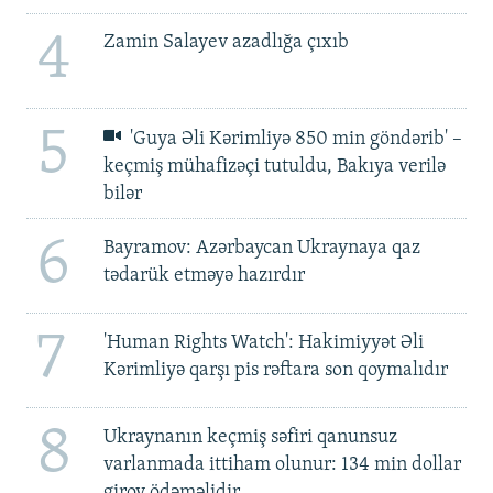
4
Zamin Salayev azadlığa çıxıb
5
'Guya Əli Kərimliyə 850 min göndərib' –
keçmiş mühafizəçi tutuldu, Bakıya verilə
bilər
6
Bayramov: Azərbaycan Ukraynaya qaz
tədarük etməyə hazırdır
7
'Human Rights Watch': Hakimiyyət Əli
Kərimliyə qarşı pis rəftara son qoymalıdır
8
Ukraynanın keçmiş səfiri qanunsuz
varlanmada ittiham olunur: 134 min dollar
girov ödəməlidir