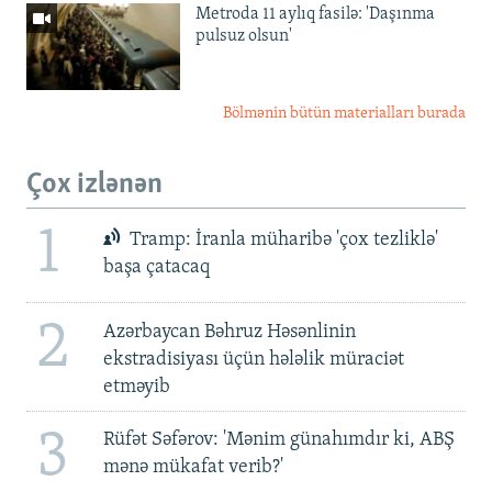
Metroda 11 aylıq fasilə: 'Daşınma
pulsuz olsun'
Bölmənin bütün materialları burada
Çox izlənən
1
Tramp: İranla müharibə 'çox tezliklə'
başa çatacaq
2
Azərbaycan Bəhruz Həsənlinin
ekstradisiyası üçün hələlik müraciət
etməyib
3
Rüfət Səfərov: 'Mənim günahımdır ki, ABŞ
mənə mükafat verib?'