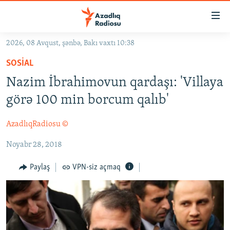
Keçid
linkləri
Əsas
2026, 08 Avqust, şənbə, Bakı vaxtı 10:38
məzmuna
GÜNDƏM
SOSIAL
qayıt
#İZAHLA
Əsas
Nazim İbrahimovun qardaşı: 'Villaya
KORRUPSIOMETR
naviqasiyaya
görə 100 min borcum qalıb'
qayıt
#ƏSLINDƏ
Axtarışa
AzadlıqRadiosu ©
FƏRQƏ BAX
keç
Noyabr 28, 2018
QANUNI DOĞRU
ARAŞDIRMA
Paylaş
VPN-siz açmaq
MULTIMEDIA
RADIO ARXIV
VIDEO
HAQQIMIZDA
FOTOQALEREYA
OXU ZALI