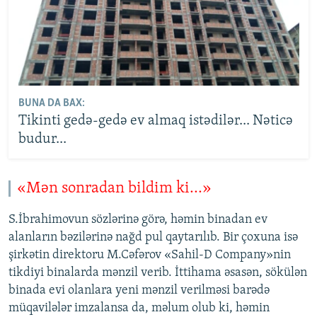
BUNA DA BAX:
Tikinti gedə-gedə ev almaq istədilər... Nəticə
budur...
«Mən sonradan bildim ki...»
S.İbrahimovun sözlərinə görə, həmin binadan ev
alanların bəzilərinə nağd pul qaytarılıb. Bir çoxuna isə
şirkətin direktoru M.Cəfərov «Sahil-D Company»nin
tikdiyi binalarda mənzil verib. İttihama əsasən, sökülən
binada evi olanlara yeni mənzil verilməsi barədə
müqavilələr imzalansa da, məlum olub ki, həmin