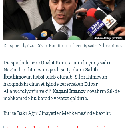
İNFOQRAFIKA
AZƏRBAYCAN ƏDƏBIYYATI KITABXANASI
MISSIYAMIZ
BIZI IZLƏ
KARIKATURA
İSLAM VƏ DEMOKRATIYA
PEŞƏ ETIKASI VƏ JURNALISTIKA STANDARTLARIMIZ
İZ - MƏDƏNIYYƏT PROQRAMI
MATERIALLARIMIZDAN ISTIFADƏ
AZADLIQRADIOSU MOBIL TELEFONUNUZDA
RFE/RL-in bütün saytları
Diasporla İş üzrə Dövlət Komitəsinin keçmiş sədri N.İbrahimov
BIZIMLƏ ƏLAQƏ
XƏBƏR BÜLLETENLƏRIMIZ
Diasporla İş üzrə Dövlət Komitəsinin keçmiş sədri
Nazim İbrahimovun qardaşı, işadamı
Sahib
İbrahimov
un həbsi tələb olunub. S.İbrahimovun
haqqındakı cinayət işində zərərçəkən Etibar
Allahverdiyevin vəkili
Xaqani İmanov
noyabrın 28-də
məhkəmədə bu barədə vəsatət qaldırıb.
Bu işə Bakı Ağır Cinayətlər Məhkəməsində baxılır.