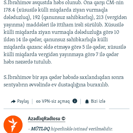
S.İbrahimov avqustda həbs olunub. Ona qarşı CM-nin
178.4 (xüsusilə külli miqdarda ziyan vurmaqla
dələduzluq), 192 (qanunsuz sahibkarlıq), 213 (vergidən
yayınma) maddələri ilə ittiham irəli sürülüb. Xüsusilə
külli miqdarda ziyan vurmaqla dələduzluğa görə 10
ildən 14 ilə qədər, qanunsuz sahibkarlıqla külli
miqdarda qazanc əldə etməyə görə 5 ilə qədər, xüsusilə
külli miqdarda vergidən yayınmaya görə 7 ilə qədər
həbs nəzərdə tutulub.
S.İbrahimov bir aya qədər həbsdə saxlandıqdan sonra
sentyabrın əvvəlində ev dustaqlığına buraxılıb.
Paylaş
VPN-siz açmaq
Bizi izlə
AzadlıqRadiosu ©
-
MÜTLƏQ
hiperlinklə istinad verilməlidir.