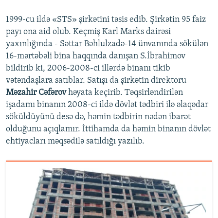
1999-cu ildə «STS» şirkətini təsis edib. Şirkətin 95 faiz
payı ona aid olub. Keçmiş Karl Marks dairəsi
yaxınlığında - Səttar Bəhlulzadə-14 ünvanında sökülən
16-mərtəbəli bina haqqında danışan S.İbrahimov
bildirib ki, 2006-2008-ci illərdə binanı tikib
vətəndaşlara satıblar. Satışı da şirkətin direktoru
Məzahir Cəfərov
həyata keçirib. Təqsirləndirilən
işadamı binanın 2008-ci ildə dövlət tədbiri ilə əlaqədar
söküldüyünü desə də, həmin tədbirin nədən ibarət
olduğunu açıqlamır. İttihamda da həmin binanın dövlət
ehtiyacları məqsədilə satıldığı yazılıb.