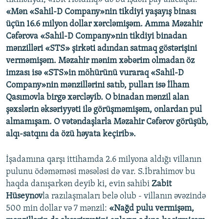
«Mən «Sahil-D Company»nin tikdiyi yaşayış binası
üçün 16.6 milyon dollar xərcləmişəm. Amma Məzahir
Cəfərova «Sahil-D Company»nin tikdiyi binadan
mənzilləri «STS» şirkəti adından satmaq göstərişini
verməmişəm. Məzahir mənim xəbərim olmadan öz
imzası isə «STS»in möhürünü vuraraq «Sahil-D
Company»nin mənzillərini satıb, pulları isə İlham
Qasımovla birgə xərcləyib. O binadan mənzil alan
şəxslərin əksəriyyəti ilə görüşməmişəm, onlardan pul
almamışam. O vətəndaşlarla Məzahir Cəfərov görüşüb,
alqı-satqını da özü həyata keçirib».
İşadamına qarşı ittihamda 2.6 milyona aldığı villanın
pulunu ödəməməsi məsələsi də var. S.İbrahimov bu
haqda danışarkən deyib ki, evin sahibi
Zabit
Hüseynov
la razılaşmaları belə olub - villanın əvəzində
500 min dollar və 7 mənzil:
«Nağd pulu vermişəm,