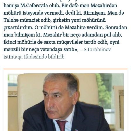
həmişə M.Cəfərovda olub. Bir dəfə mən Məzahirdən
möhürü istəyəndə vermədi, dedi ki, itirmişəm. Mən də
Talehə müraciət edib, şirkətin yeni möhürünü
çıxartdırdım. O möhürü də Məzahirə verdim. Sonradan
mən bilmişəm ki, Məzahir bir neçə adamdan pul alıb,
ikinci möhürlə də saxta müqavilələr tərtib edib, eyni
mənzili bir neçə vətəndaşa satıb»
, – S.İbrahimov
istintaqa ifadəsində bildirib.