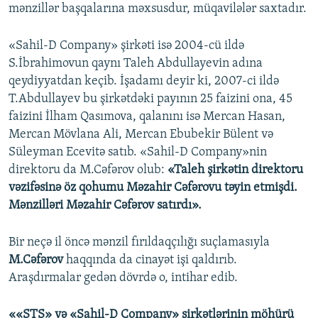
mənzillər başqalarına məxsusdur, müqavilələr saxtadır.
«Sahil-D Company» şirkəti isə 2004-cü ildə
S.İbrahimovun qaynı Taleh Abdullayevin adına
qeydiyyatdan keçib. İşadamı deyir ki, 2007-ci ildə
T.Abdullayev bu şirkətdəki payının 25 faizini ona, 45
faizini İlham Qasımova, qalanını isə Mercan Hasan,
Mercan Mövlana Ali, Mercan Ebubekir Bülent və
Süleyman Ecevitə satıb. «Sahil-D Company»nin
direktoru da M.Cəfərov olub:
«Taleh şirkətin direktoru
vəzifəsinə öz qohumu Məzahir Cəfərovu təyin etmişdi.
Mənzilləri Məzahir Cəfərov satırdı».
Bir neçə il öncə mənzil fırıldaqçılığı suçlamasıyla
M.Cəfərov
haqqında da cinayət işi qaldırıb.
Araşdırmalar gedən dövrdə o, intihar edib.
««STS» və «Sahil-D Company» şirkətlərinin möhürü