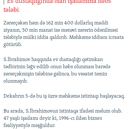
Ev dustaqlığında olan işadamına həbs
tələbi
Zərərçəkən həm də 162 min 400 dollarlıq maddi
ziyanın, 50 min manat isə mənəvi zərərin ödənilməsi
tələbiylə mülki iddia qaldırıb. Məhkəmə iddianı icraata
götürüb.
S.İbrahimov haqqında ev dustaqlığı qətimkan
tədbirinin ləğv edilib onun həbs olunması barədə
zərərçəkmişin tələbinə gəlincə, bu vəsatət təmin
olunmayıb.
Dekabrın 5-də bu iş üzrə məhkəmə istintaqı başlayacaq.
Bu arada, S.İbrahimovun istintaqa ifadəsi məlum olub.
47 yaşlı işadamı deyir ki, 1996-cı ildən biznes
fəaliyyətiylə məşğuldur.