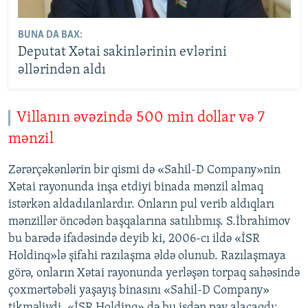
BUNA DA BAX:
Deputat Xətai sakinlərinin evlərini
əllərindən aldı
Villanın əvəzində 500 min dollar və 7
mənzil
Zərərçəkənlərin bir qismi də «Sahil-D Company»nin
Xətai rayonunda inşa etdiyi binada mənzil almaq
istərkən aldadılanlardır. Onların pul verib aldıqları
mənzillər öncədən başqalarına satılıbmış. S.İbrahimov
bu barədə ifadəsində deyib ki, 2006-cı ildə «İSR
Holdinq»lə şifahi razılaşma əldə olunub. Razılaşmaya
görə, onların Xətai rayonunda yerləşən torpaq sahəsində
çoxmərtəbəli yaşayış binasını «Sahil-D Company»
tikməliydi, «İSR Holdinq» də bu işdən pay alacaqdı: