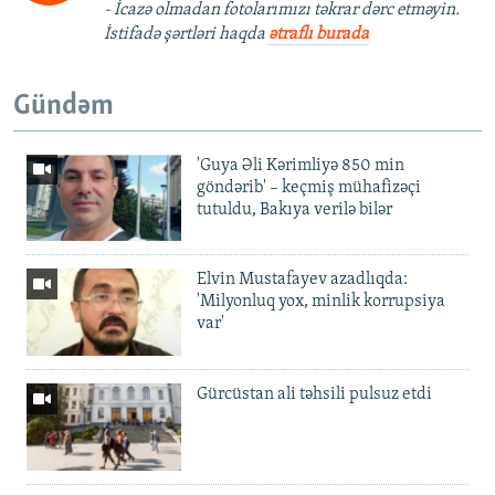
- İcazə olmadan fotolarımızı təkrar dərc etməyin.
İstifadə şərtləri haqda
ətraflı burada
Gündəm
'Guya Əli Kərimliyə 850 min
göndərib' – keçmiş mühafizəçi
tutuldu, Bakıya verilə bilər
Elvin Mustafayev azadlıqda:
'Milyonluq yox, minlik korrupsiya
var'
Gürcüstan ali təhsili pulsuz etdi