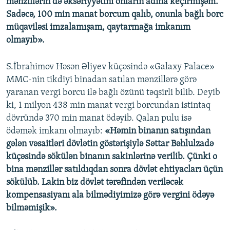
mənzillərin də əksəriyyətini onların adına keçirmişəm.
Sadəcə, 100 min manat borcum qalıb, onunla bağlı borc
müqaviləsi imzalamışam, qaytarmağa imkanım
olmayıb».
S.İbrahimov Həsən Əliyev küçəsində «Galaxy Palace»
MMC-nin tikdiyi binadan satılan mənzillərə görə
yaranan vergi borcu ilə bağlı özünü təqsirli bilib. Deyib
ki, 1 milyon 438 min manat vergi borcundan istintaq
dövründə 370 min manat ödəyib. Qalan pulu isə
ödəmək imkanı olmayıb:
«Həmin binanın satışından
gələn vəsaitləri dövlətin göstərişiylə Səttar Bəhlulzadə
küçəsində sökülən binanın sakinlərinə verilib. Çünki o
bina mənzillər satıldıqdan sonra dövlət ehtiyacları üçün
sökülüb. Lakin biz dövlət tərəfindən veriləcək
kompensasiyanı ala bilmədiyimizə görə vergini ödəyə
bilməmişik».