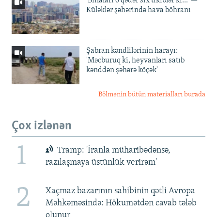
'Binaları o qədər sıx tikiblər ki...' —
Küləklər şəhərində hava böhranı
Şabran kəndlilərinin harayı:
'Məcburuq ki, heyvanları satıb
kənddən şəhərə köçək'
Bölmənin bütün materialları burada
Çox izlənən
1
Tramp: 'İranla müharibədənsə,
razılaşmaya üstünlük verirəm'
2
Xaçmaz bazarının sahibinin qətli Avropa
Məhkəməsində: Hökumətdən cavab tələb
olunur