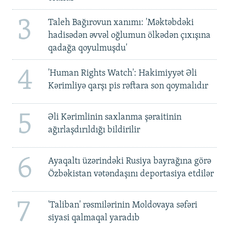
3
Taleh Bağırovun xanımı: 'Məktəbdəki
hadisədən əvvəl oğlumun ölkədən çıxışına
qadağa qoyulmuşdu'
4
'Human Rights Watch': Hakimiyyət Əli
Kərimliyə qarşı pis rəftara son qoymalıdır
5
Əli Kərimlinin saxlanma şəraitinin
ağırlaşdırıldığı bildirilir
6
Ayaqaltı üzərindəki Rusiya bayrağına görə
Özbəkistan vətəndaşını deportasiya etdilər
7
'Taliban' rəsmilərinin Moldovaya səfəri
siyasi qalmaqal yaradıb