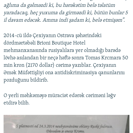
ağlıma da gəlməzdi ki, bu hərəkətim belə təlatüm
yaradacaq, heç yuxuma da girməzdi ki, bütün bunlar 5
il davam edəcək. Amma indi şadam ki, belə etmişəm”.
2014-cü ildə Çexiyanın Ostrava şəhərindəki
dördmərtəbəli Brioni Boutique Hotel
mehmanxanasında rusiyalılara yer olmadığı barədə
lövhə asılandan bir neçə həftə sonra Tomas Krcmara 50
min kron (2170 dollar) cərimə yazıblar. Çexiyanın
Əmək Müfəttişliyi ona antidiskriminasiya qanunlarını
pozduğunu bildirib.
O yerli məhkəməyə müraciət edərək cəriməni ləğv
etdirə bilib.