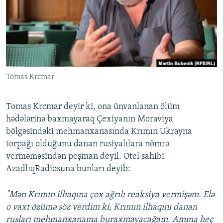
İNFOQRAFIKA
AZƏRBAYCAN ƏDƏBIYYATI KITABXANASI
MISSIYAMIZ
BIZI IZLƏ
KARIKATURA
İSLAM VƏ DEMOKRATIYA
PEŞƏ ETIKASI VƏ JURNALISTIKA STANDARTLARIMIZ
İZ - MƏDƏNIYYƏT PROQRAMI
MATERIALLARIMIZDAN ISTIFADƏ
AZADLIQRADIOSU MOBIL TELEFONUNUZDA
RFE/RL-in bütün saytları
Tomas Krcmar
BIZIMLƏ ƏLAQƏ
XƏBƏR BÜLLETENLƏRIMIZ
Tomas Krcmar deyir ki, ona ünvanlanan ölüm
hədələrinə baxmayaraq Çexiyanın Moraviya
bölgəsindəki mehmanxanasında Krımın Ukrayna
torpağı olduğunu danan rusiyalılara nömrə
verməməsindən peşman deyil. Otel sahibi
AzadlıqRadiosuna bunları deyib:
"Mən Krımın ilhaqına çox ağrılı reaksiya vermişəm. Elə
o vaxt özümə söz verdim ki, Krımın ilhaqını danan
rusları mehmanxanama buraxmayacağam. Amma heç