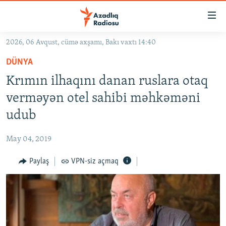
Keçid
linkləri
Əsas
2026, 06 Avqust, cümə axşamı, Bakı vaxtı 14:40
məzmuna
GÜNDƏM
DÜNYA
qayıt
#İZAHLA
Əsas
Krımın ilhaqını danan ruslara otaq
KORRUPSIOMETR
naviqasiyaya
verməyən otel sahibi məhkəməni
qayıt
#ƏSLINDƏ
udub
Axtarışa
FƏRQƏ BAX
keç
May 04, 2019
QANUNI DOĞRU
Paylaş
VPN-siz açmaq
ARAŞDIRMA
MULTIMEDIA
RADIO ARXIV
VIDEO
HAQQIMIZDA
FOTOQALEREYA
OXU ZALI