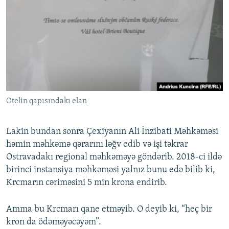
Otelin qapısındakı elan
Lakin bundan sonra Çexiyanın Ali İnzibati Məhkəməsi
həmin məhkəmə qərarını ləğv edib və işi təkrar
Ostravadakı regional məhkəməyə göndərib. 2018-ci ildə
birinci instansiya məhkəməsi yalnız bunu edə bilib ki,
Krcmarın cəriməsini 5 min krona endirib.
Amma bu Krcmarı qane etməyib. O deyib ki, “heç bir
kron da ödəməyəcəyəm”.