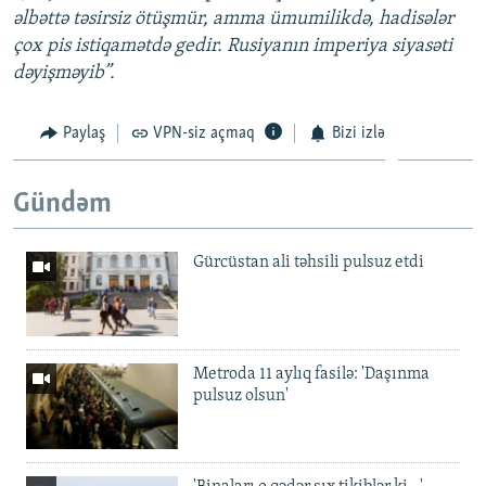
əlbəttə təsirsiz ötüşmür, amma ümumilikdə, hadisələr
çox pis istiqamətdə gedir. Rusiyanın imperiya siyasəti
dəyişməyib”.
Paylaş
VPN-siz açmaq
Bizi izlə
Gündəm
Gürcüstan ali təhsili pulsuz etdi
Metroda 11 aylıq fasilə: 'Daşınma
pulsuz olsun'