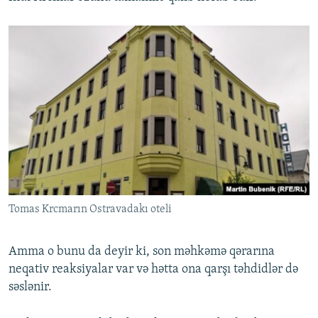
Tomas Krcmarın Ostravadakı oteli
Amma o bunu da deyir ki, son məhkəmə qərarına
neqativ reaksiyalar var və hətta ona qarşı təhdidlər də
səslənir.