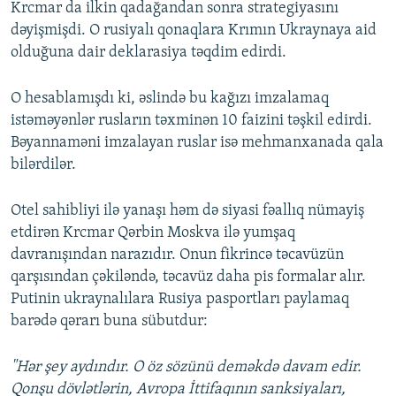
Krcmar da ilkin qadağandan sonra strategiyasını
dəyişmişdi. O rusiyalı qonaqlara Krımın Ukraynaya aid
olduğuna dair deklarasiya təqdim edirdi.
O hesablamışdı ki, əslində bu kağızı imzalamaq
istəməyənlər rusların təxminən 10 faizini təşkil edirdi.
Bəyannaməni imzalayan ruslar isə mehmanxanada qala
bilərdilər.
Otel sahibliyi ilə yanaşı həm də siyasi fəallıq nümayiş
etdirən Krcmar Qərbin Moskva ilə yumşaq
davranışından narazıdır. Onun fikrincə təcavüzün
qarşısından çəkiləndə, təcavüz daha pis formalar alır.
Putinin ukraynalılara Rusiya pasportları paylamaq
barədə qərarı buna sübutdur:
"Hər şey aydındır. O öz sözünü deməkdə davam edir.
Qonşu dövlətlərin, Avropa İttifaqının sanksiyaları,