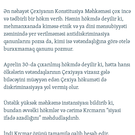
Ən nəhayət Çexiyanın Konstitusiya Məhkəməsi çox incə
və tədbirli bir hökm verib. Həmin hökmdə deyilir ki,
mehmanxanada kiməsə etnik və ya dini mənsubiyyəti
zəminində yer verilməməsi antidiskriminasiya
qanunlarını pozsa da, kimi isə vətəndaşlığına görə otelə
buraxmamaq qanunu pozmur.
Aprelin 30-da çıxarılmış hökmdə deyilir ki, hətta hansı
ölkələrin vətəndaşlarının Çexiyaya vizasız gələ
biləcəyini müəyyən edən Çexiya hökuməti də
diskriminasiyaya yol vermiş olur.
Üstəlik yüksək məhkəmə instansiyası bildirib ki,
bundan əvvəlki hökmlər və cərimə Krcmarın “siyasi
ifadə azadlığını” məhdudlaşdırıb.
İndi Krcmar özünü tamamilə qalib hesab edir.