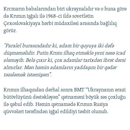
Krcmarın babalarından biri ukraynalıdır və o buna görə
də Krımın işğalı ilə 1968-ci ildə sovetlətin
Çexoslovakiyaya hərbi müdaxiləsi arasında bağlılıq
görür.
"Paralel burasındadır ki, adam bir quyuya iki dəfə
düşməməlidir. Putin Krımı ilhaq etməklə yeni nəsə icad
eləməyib. Belə çıxır ki, çox adamlar tarixdən ibrət dərsi
almırlar. Mən həmin adamların yaddaşını bir qədər
təzələmək istəmişəm”.
Krımın ilhaqından dərhal sonra BMT “Ukraynanın ərazi
bütövlüyünü dəstəkləyən” qətnaməni böyük səs çoxluğu
ilə qəbul edib. Həmin qətnamədə Krımın Rusiya
qüvvələri tərəfindən işğal edildiyi təsbit olunub.