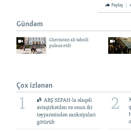
Paylaş
Gündəm
Gürcüstan ali təhsili
pulsuz etdi
Çox izlənən
1
2
X
ABŞ SEPAH-la əlaqəli
aviaşirkətdən və onun iki
təyyarəsindən sanksiyaları
götürüb