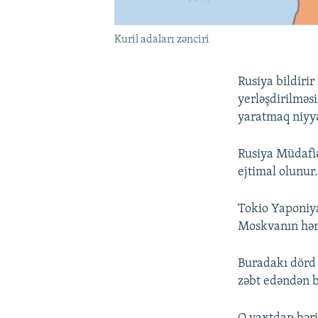
Kuril adaları zənciri
Rusiya bildirir
yerləşdirilməsi
yaratmaq niyyə
Rusiya Müdafiə
ejtimal olunur
Tokio Yaponiyan
Moskvanın hərb
Buradakı dörd 
zəbt edəndən 