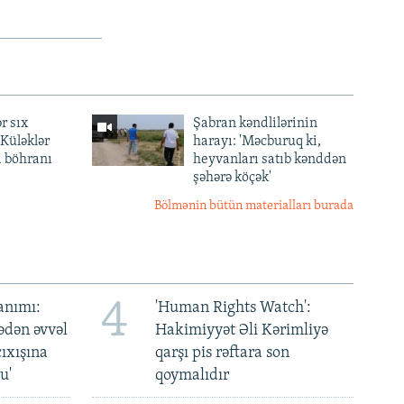
r sıx
Şabran kəndlilərinin
— Küləklər
harayı: 'Məcburuq ki,
a böhranı
heyvanları satıb kənddən
şəhərə köçək'
Bölmənin bütün materialları burada
4
anımı:
'Human Rights Watch':
ədən əvvəl
Hakimiyyət Əli Kərimliyə
ıxışına
qarşı pis rəftara son
u'
qoymalıdır