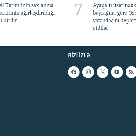
7
li Kərimlinin saxlanma
Ayaqaltı üzərindək
əraitinin ağırlaşdırıldığı
bayrağına görə Öz
ildirilir
vətəndaşını deport
etdilər
BIZI IZLƏ