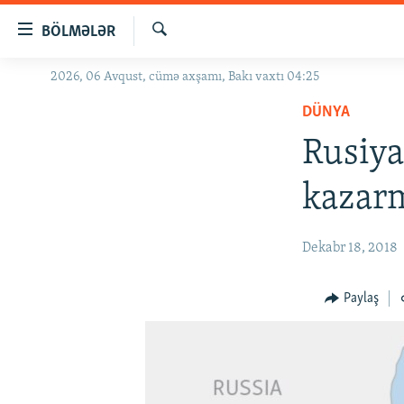
Keçid
BÖLMƏLƏR
linkləri
Axtar
Əsas
2026, 06 Avqust, cümə axşamı, Bakı vaxtı 04:25
GÜNDƏM
məzmuna
DÜNYA
#İZAHLA
qayıt
Əsas
Rusiya
KORRUPSIOMETR
naviqasiyaya
#ƏSLINDƏ
qayıt
kazarm
Axtarışa
FƏRQƏ BAX
keç
QANUNI DOĞRU
Dekabr 18, 2018
ARAŞDIRMA
Paylaş
MULTIMEDIA
RADIO ARXIV
VIDEO
HAQQIMIZDA
FOTOQALEREYA
OXU ZALI