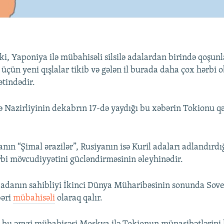
 ki, Yaponiya ilə mübahisəli silsilə adalardan birində qoşunl
 üçün yeni qışlalar tikib və gələn il burada daha çox hərbi 
tindədir.
 Nazirliyinin dekabrın 17-də yaydığı bu xəbərin Tokionu q
.
ın “Şimal ərazilər”, Rusiyanın isə Kuril adaları adlandırdı
i mövcudiyyətini gücləndirməsinin əleyhinədir.
adanın sahibliyi İkinci Dünya Müharibəsinin sonunda Sovet 
bəri
mübahisəli
olaraq qalır.