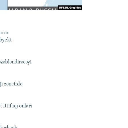
arın
obyekt
əzəbləndirəcəyi
ğı zəncirdə
İttifaqı onları