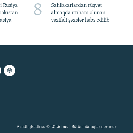
8
i Rusiya
Sahibkarlardan rüşvət
bəkistan
almaqda ittiham olunan
asiya
vəzifəli şəxslər həbs edilib
AzadlıqRadiosu © 2026 Inc. | Bütün hüquqlar qorunur