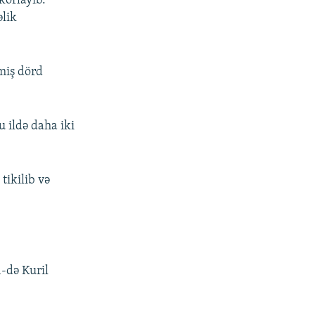
korlayıb.
əlik
lmiş dörd
u ildə daha iki
tikilib və
-də Kuril