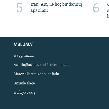
5
6
İran: ABŞ ilə heç bir danışıq
Ə
aparılmır
ş
b
MƏLUMAT
Haqqımızda
AzadlıqRadiosu mobil telefonuzda
Materiallarımızdan istifadə
BIZI IZLƏ
Bizimlə əlaqə
Həftəyə baxış
RFE/RL-in bütün saytları