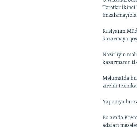
O vaxtdan bəri
Tərəflər İkinc
imzalamayıbla
Rusiyanın Müda
kazarmaya qoşu
Nazirliyin məlu
kazarmanın tiki
Məlumatda bu da
zirehli texnika
Yaponiya bu xə
Bu arada Kreml
adaları məsələ