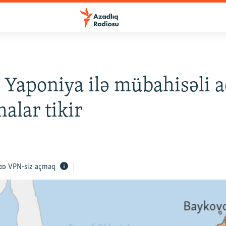
 Yaponiya ilə mübahisəli 
alar tikir
VPN-siz açmaq