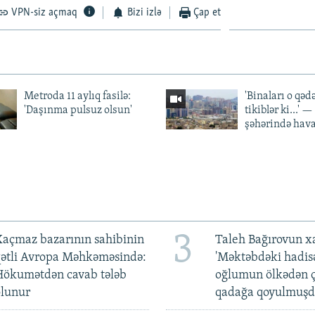
VPN-siz açmaq
Bizi izlə
Çap et
Metroda 11 aylıq fasilə:
'Binaları o qədə
'Daşınma pulsuz olsun'
tikiblər ki...' 
şəhərində hav
3
açmaz bazarının sahibinin
Taleh Bağırovun x
qətli Avropa Məhkəməsində:
'Məktəbdəki hadis
Hökumətdən cavab tələb
oğlumun ölkədən ç
olunur
qadağa qoyulmuşd