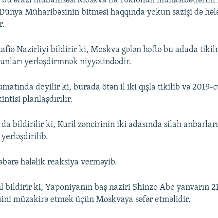
 bu ərazi mübahisəsi Moskva ilə Tokionun münasibətlərini 
i Dünya Müharibəsinin bitməsi haqqında yekun sazişi də həl
r.
fiə Nazirliyi bildirir ki, Moskva gələn həftə bu adada tiki
nları yerləşdirmnək niyyətindədir.
matında deyilir ki, burada ötən il iki qışla tikilib və 2019-c
ntisi planlaşdırılır.
 bildirilir ki, Kuril zəncirinin iki adasında silah anbarları 
 yerləşdirilib.
bərə hələlik reaksiya verməyib.
 bildirir ki, Yaponiyanın baş naziri Shinzo Abe yanvarın 21
sini müzakirə etmək üçün Moskvaya səfər etməlidir.