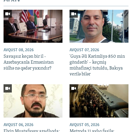
AVQUST 08, 2026
AVQUST 07, 2026
Savaşsız keçən bir il -
'Guya Əli Kərimliyə 850 min
Azərbaycanla Ermənistan
göndərib' – keçmiş
sülhə nə qədər yaxındır?
mühafizəçi tutuldu, Bakıya
verilə bilər
AVQUST 06, 2026
AVQUST 05, 2026
Elvin Mustafayev azadlıqda:
Metroda 11 aylıq fasilə: