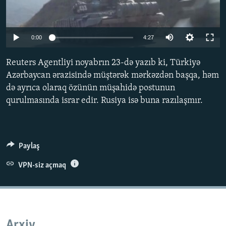
İNFOQRAFIKA
AZƏRBAYCAN ƏDƏBIYYATI KITABXANASI
MISSIYAMIZ
BIZI IZLƏ
KARIKATURA
İSLAM VƏ DEMOKRATIYA
PEŞƏ ETIKASI VƏ JURNALISTIKA STANDARTLARIMIZ
Auto
0:00
4:27
İZ - MƏDƏNIYYƏT PROQRAMI
MATERIALLARIMIZDAN ISTIFADƏ
240p
Reuters Agentliyi noyabrın 23-də yazıb ki, Türkiyə
AZADLIQRADIOSU MOBIL TELEFONUNUZDA
RFE/RL-in bütün saytları
360p
Azərbaycan ərazisində müştərək mərkəzdən başqa, həm
BIZIMLƏ ƏLAQƏ
də ayrıca olaraq özünün müşahidə postunun
480p
Auto
240p
360p
480p
qurulmasında israr edir. Rusiya isə buna razılaşmır.
XƏBƏR BÜLLETENLƏRIMIZ
720p
720p
1080p
1080p
Paylaş
VPN-siz açmaq
Arxiv