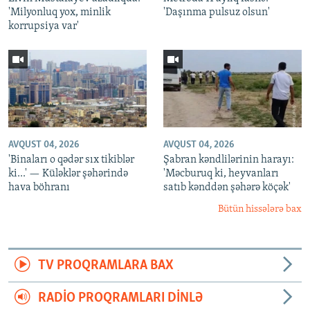
'Milyonluq yox, minlik
'Daşınma pulsuz olsun'
korrupsiya var'
AVQUST 04, 2026
AVQUST 04, 2026
'Binaları o qədər sıx tikiblər
Şabran kəndlilərinin harayı:
ki...' — Küləklər şəhərində
'Məcburuq ki, heyvanları
hava böhranı
satıb kənddən şəhərə köçək'
Bütün hissələrə bax
TV PROQRAMLARA BAX
RADIO PROQRAMLARI DINLƏ