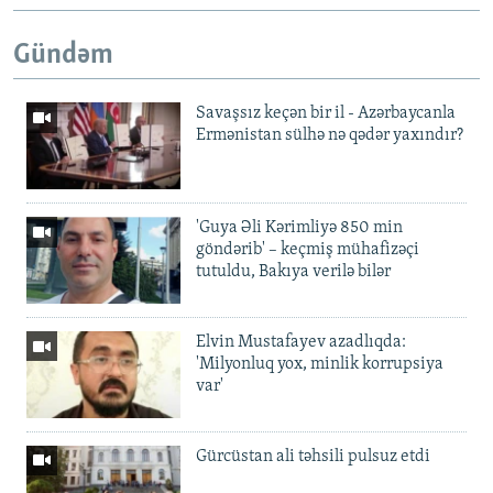
Gündəm
Savaşsız keçən bir il - Azərbaycanla
Ermənistan sülhə nə qədər yaxındır?
'Guya Əli Kərimliyə 850 min
göndərib' – keçmiş mühafizəçi
tutuldu, Bakıya verilə bilər
Elvin Mustafayev azadlıqda:
'Milyonluq yox, minlik korrupsiya
var'
Gürcüstan ali təhsili pulsuz etdi