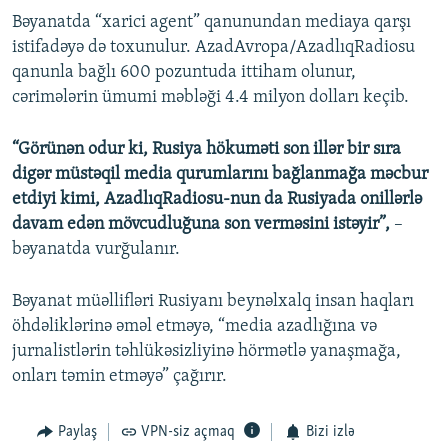
Bəyanatda “xarici agent” qanunundan mediaya qarşı
istifadəyə də toxunulur. AzadAvropa/AzadlıqRadiosu
qanunla bağlı 600 pozuntuda ittiham olunur,
cərimələrin ümumi məbləği 4.4 milyon dolları keçib.
“Görünən odur ki, Rusiya hökuməti son illər bir sıra
digər müstəqil media qurumlarını bağlanmağa məcbur
etdiyi kimi, AzadlıqRadiosu-nun da Rusiyada onillərlə
davam edən mövcudluğuna son verməsini istəyir”,
–
bəyanatda vurğulanır.
Bəyanat müəllifləri Rusiyanı beynəlxalq insan haqları
öhdəliklərinə əməl etməyə, “media azadlığına və
jurnalistlərin təhlükəsizliyinə hörmətlə yanaşmağa,
onları təmin etməyə” çağırır.
Paylaş
VPN-siz açmaq
Bizi izlə