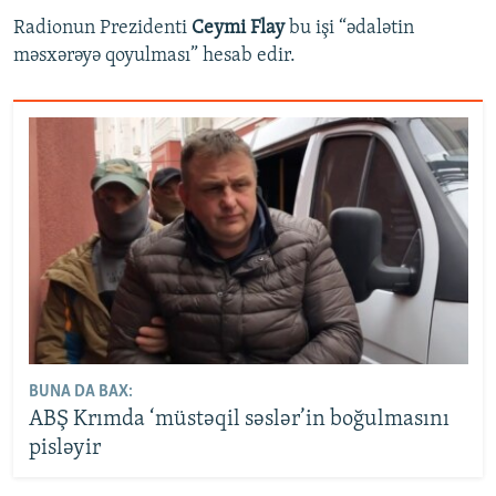
Radionun Prezidenti
Ceymi Flay
bu işi “ədalətin
məsxərəyə qoyulması” hesab edir.
BUNA DA BAX:
ABŞ Krımda ‘müstəqil səslər’in boğulmasını
pisləyir