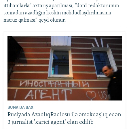
ittihamlarla” axtarış aparılması, “dörd redaktorunun
sonradan azadlığın kəskin məhdudlaşdırılmasına
məruz qalması” qeyd olunur.
BUNA DA BAX:
Rusiyada AzadlıqRadiosu ilə əməkdaşlıq edən
3 jurnalist 'xarici agent' elan edilib