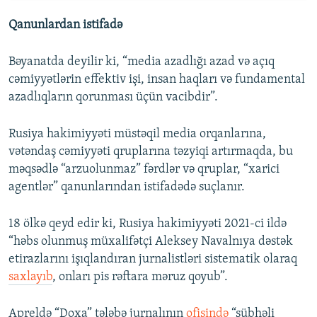
Qanunlardan istifadə
Bəyanatda deyilir ki, “media azadlığı azad və açıq
cəmiyyətlərin effektiv işi, insan haqları və fundamental
azadlıqların qorunması üçün vacibdir”.
Rusiya hakimiyyəti müstəqil media orqanlarına,
vətəndaş cəmiyyəti qruplarına təzyiqi artırmaqda, bu
məqsədlə “arzuolunmaz” fərdlər və qruplar, “xarici
agentlər” qanunlarından istifadədə suçlanır.
18 ölkə qeyd edir ki, Rusiya hakimiyyəti 2021-ci ildə
“həbs olunmuş müxalifətçi Aleksey Navalnıya dəstək
etirazlarını işıqlandıran jurnalistləri sistematik olaraq
saxlayıb
, onları pis rəftara məruz qoyub”.
Apreldə “Doxa” tələbə jurnalının
ofisində
“şübhəli