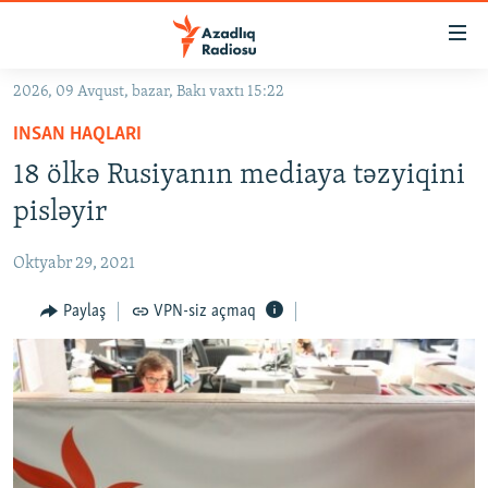
Keçid
linkləri
Əsas
2026, 09 Avqust, bazar, Bakı vaxtı 15:22
məzmuna
GÜNDƏM
INSAN HAQLARI
qayıt
#İZAHLA
Əsas
18 ölkə Rusiyanın mediaya təzyiqini
KORRUPSIOMETR
naviqasiyaya
pisləyir
qayıt
#ƏSLINDƏ
Axtarışa
Oktyabr 29, 2021
FƏRQƏ BAX
keç
QANUNI DOĞRU
Paylaş
VPN-siz açmaq
ARAŞDIRMA
MULTIMEDIA
RADIO ARXIV
VIDEO
HAQQIMIZDA
FOTOQALEREYA
OXU ZALI