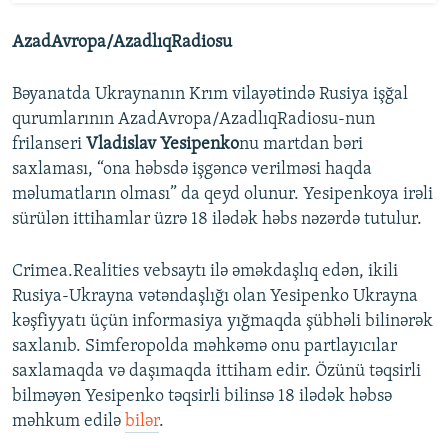
AzadAvropa/AzadlıqRadiosu
Bəyanatda Ukraynanın Krım vilayətində Rusiya işğal
qurumlarının AzadAvropa/AzadlıqRadiosu-nun
frilanseri
Vladislav Yesipenko
nu martdan bəri
saxlaması, “ona həbsdə işgəncə verilməsi haqda
məlumatların olması” da qeyd olunur. Yesipenkoya irəli
sürülən ittihamlar üzrə 18 ilədək həbs nəzərdə tutulur.
Crimea.Realities vebsaytı ilə əməkdaşlıq edən, ikili
Rusiya-Ukrayna vətəndaşlığı olan Yesipenko Ukrayna
kəşfiyyatı üçün informasiya yığmaqda şübhəli bilinərək
saxlanıb. Simferopolda məhkəmə onu partlayıcılar
saxlamaqda və daşımaqda ittiham edir. Özünü təqsirli
bilməyən Yesipenko təqsirli bilinsə 18 ilədək həbsə
məhkum edilə
bilər
.