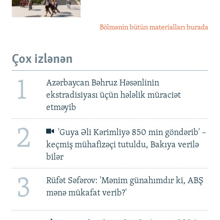
Bölmənin bütün materialları burada
Çox izlənən
1
Azərbaycan Bəhruz Həsənlinin
ekstradisiyası üçün hələlik müraciət
etməyib
2
'Guya Əli Kərimliyə 850 min göndərib' –
keçmiş mühafizəçi tutuldu, Bakıya verilə
bilər
3
Rüfət Səfərov: 'Mənim günahımdır ki, ABŞ
mənə mükafat verib?'