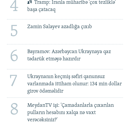
4
Tramp: İranla müharibə 'çox tezliklə'
başa çatacaq
5
Zamin Salayev azadlığa çıxıb
6
Bayramov: Azərbaycan Ukraynaya qaz
tədarük etməyə hazırdır
7
Ukraynanın keçmiş səfiri qanunsuz
varlanmada ittiham olunur: 134 min dollar
girov ödəməlidir
8
MeydanTV işi: 'Çamadanlarla çıxarılan
pulların hesabını xalqa nə vaxt
verəcəksiniz?'