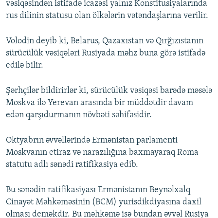
vəsiqəsindən istifadə icazəsi yalnız Konstitusiyalarında
rus dilinin statusu olan ölkələrin vətəndaşlarına verilir.
Volodin deyib ki, Belarus, Qazaxıstan və Qırğızıstanın
sürücülük vəsiqələri Rusiyada məhz buna görə istifadə
edilə bilir.
Şərhçilər bildirirlər ki, sürücülük vəsiqəsi barədə məsələ
Moskva ilə Yerevan arasında bir müddətdir davam
edən qarşıdurmanın növbəti səhifəsidir.
Oktyabrın əvvəllərində Ermənistan parlamenti
Moskvanın etiraz və narazılığına baxmayaraq Roma
statutu adlı sənədi ratifikasiya edib.
Bu sənədin ratifikasiyası Ermənistanın Beynəlxalq
Cinayət Məhkəməsinin (BCM) yurisdikdiyasına daxil
olması deməkdir. Bu məhkəmə isə bundan əvvəl Rusiya