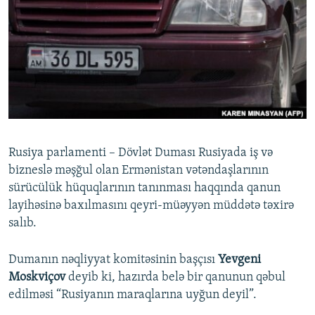
İNFOQRAFIKA
AZƏRBAYCAN ƏDƏBIYYATI KITABXANASI
MISSIYAMIZ
BIZI IZLƏ
KARIKATURA
İSLAM VƏ DEMOKRATIYA
PEŞƏ ETIKASI VƏ JURNALISTIKA STANDARTLARIMIZ
İZ - MƏDƏNIYYƏT PROQRAMI
MATERIALLARIMIZDAN ISTIFADƏ
AZADLIQRADIOSU MOBIL TELEFONUNUZDA
RFE/RL-in bütün saytları
BIZIMLƏ ƏLAQƏ
XƏBƏR BÜLLETENLƏRIMIZ
Rusiya parlamenti – Dövlət Duması Rusiyada iş və
bizneslə məşğul olan Ermənistan vətəndaşlarının
sürücülük hüquqlarının tanınması haqqında qanun
layihəsinə baxılmasını qeyri-müəyyən müddətə təxirə
salıb.
Dumanın nəqliyyat komitəsinin başçısı
Yevgeni
Moskviçov
deyib ki, hazırda belə bir qanunun qəbul
edilməsi “Rusiyanın maraqlarına uyğun deyil”.