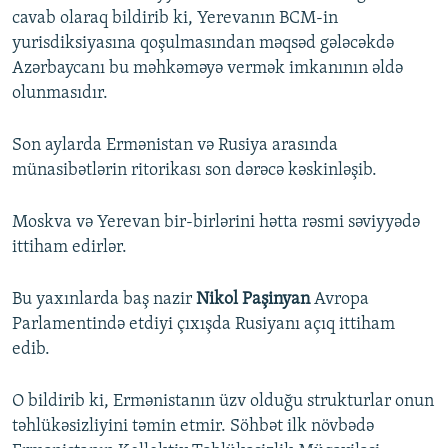
720p
cavab olaraq bildirib ki, Yerevanın BCM-in
720p
1080p
yurisdiksiyasına qoşulmasından məqsəd gələcəkdə
1080p
Azərbaycanı bu məhkəməyə vermək imkanının əldə
olunmasıdır.
Son aylarda Ermənistan və Rusiya arasında
münasibətlərin ritorikası son dərəcə kəskinləşib.
Moskva və Yerevan bir-birlərini hətta rəsmi səviyyədə
ittiham edirlər.
Bu yaxınlarda baş nazir
Nikol Paşinyan
Avropa
Parlamentində etdiyi çıxışda Rusiyanı açıq ittiham
edib.
O bildirib ki, Ermənistanın üzv olduğu strukturlar onun
təhlükəsizliyini təmin etmir. Söhbət ilk növbədə