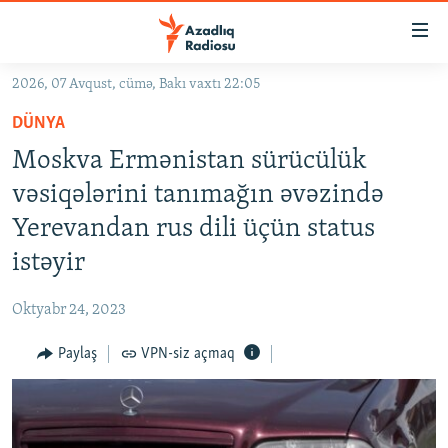
Keçid
linkləri
Əsas
2026, 07 Avqust, cümə, Bakı vaxtı 22:05
məzmuna
GÜNDƏM
DÜNYA
qayıt
#İZAHLA
Əsas
Moskva Ermənistan sürücülük
KORRUPSIOMETR
naviqasiyaya
vəsiqələrini tanımağın əvəzində
qayıt
#ƏSLINDƏ
Yerevandan rus dili üçün status
Axtarışa
FƏRQƏ BAX
keç
istəyir
QANUNI DOĞRU
Oktyabr 24, 2023
ARAŞDIRMA
Paylaş
VPN-siz açmaq
MULTIMEDIA
RADIO ARXIV
VIDEO
HAQQIMIZDA
FOTOQALEREYA
OXU ZALI