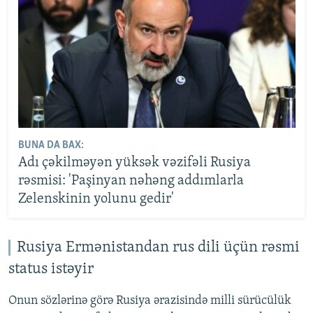
BUNA DA BAX:
Adı çəkilməyən yüksək vəzifəli Rusiya
rəsmisi: 'Paşinyan nəhəng addımlarla
Zelenskinin yolunu gedir'
Rusiya Ermənistandan rus dili üçün rəsmi
status istəyir
Onun sözlərinə görə Rusiya ərazisində milli sürücülük