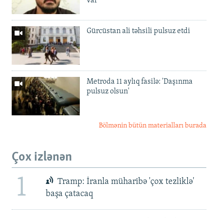
var'
Gürcüstan ali təhsili pulsuz etdi
Metroda 11 aylıq fasilə: 'Daşınma
pulsuz olsun'
Bölmənin bütün materialları burada
Çox izlənən
1
Tramp: İranla müharibə 'çox tezliklə'
başa çatacaq