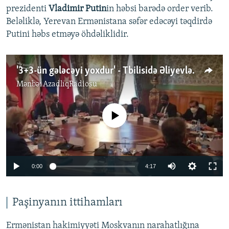
prezidenti
Vladimir Putin
in həbsi barədə order verib.
Beləliklə, Yerevan Ermənistana səfər edəcəyi təqdirdə
Putini həbs etməyə öhdəliklidir.
'3+3-ün gələcəyi yoxdur' - Tbilisidə Əliyevlə Ərdoğanın təklif etdiyi formatın çökəcəyini deyirlər
Mənbə:
AzadlıqRadiosu
No media source currently available
Auto
0:00
4:17
240p
360p
Paşinyanın ittihamları
Auto
240p
360p
480p
480p
Ermənistan hakimiyyəti Moskvanın narahatlığına