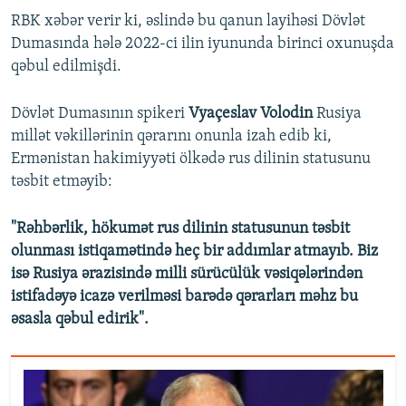
RBK xəbər verir ki, əslində bu qanun layihəsi Dövlət
Dumasında hələ 2022-ci ilin iyununda birinci oxunuşda
qəbul edilmişdi.
Dövlət Dumasının spikeri
Vyaçeslav Volodin
Rusiya
millət vəkillərinin qərarını onunla izah edib ki,
Ermənistan hakimiyyəti ölkədə rus dilinin statusunu
təsbit etməyib:
"Rəhbərlik, hökumət rus dilinin statusunun təsbit
olunması istiqamətində heç bir addımlar atmayıb. Biz
isə Rusiya ərazisində milli sürücülük vəsiqələrindən
istifadəyə icazə verilməsi barədə qərarları məhz bu
əsasla qəbul edirik".