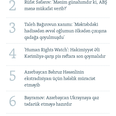
2
Rüfət Səfərov: 'Mənim günahımdır ki, ABŞ
mənə mükafat verib?'
3
Taleh Bağırovun xanımı: 'Məktəbdəki
hadisədən əvvəl oğlumun ölkədən çıxışına
qadağa qoyulmuşdu'
4
'Human Rights Watch': Hakimiyyət Əli
Kərimliyə qarşı pis rəftara son qoymalıdır
5
Azərbaycan Bəhruz Həsənlinin
ekstradisiyası üçün hələlik müraciət
etməyib
6
Bayramov: Azərbaycan Ukraynaya qaz
tədarük etməyə hazırdır