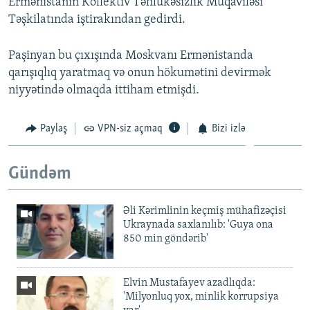
Ermənistanın Kollektiv Təhlükəsizlik Müqaviləsi
Təşkilatında iştirakından gedirdi.
Paşinyan bu çıxışında Moskvanı Ermənistanda
qarışıqlıq yaratmaq və onun hökumətini devirmək
niyyətində olmaqda ittiham etmişdi.
Paylaş
VPN-siz açmaq
Bizi izlə
Gündəm
Əli Kərimlinin keçmiş mühafizəçisi
Ukraynada saxlanılıb: 'Guya ona
850 min göndərib'
Elvin Mustafayev azadlıqda:
'Milyonluq yox, minlik korrupsiya