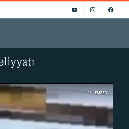
əliyyatı
EMBED