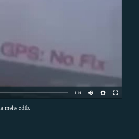
Auto
1:14
240p
la məhv edib.
EMBED
360p
480p
720p