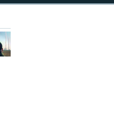
1080p
əhlükə