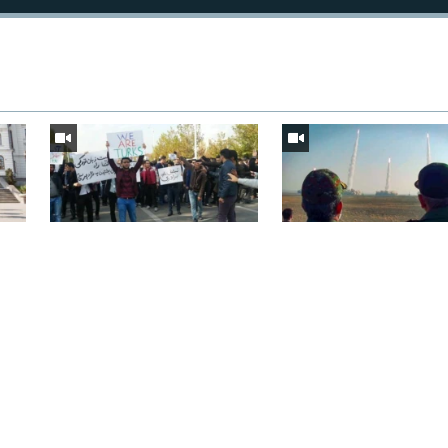
İYUL 31, 2026
İYUL 20, 2026
z
İranda Azərbaycan dili:
SEPAH-ın güclənməsi...
'Pezeşkian bir iş görə bilməz'
'Naxçıvana gedən yola t
yarada bilər'