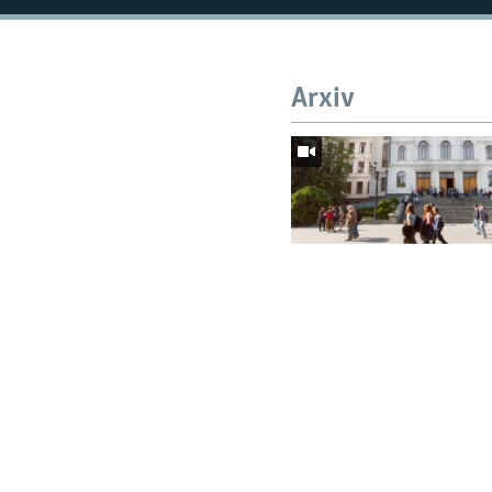
BIZI IZLƏ
Arxiv
RFE/RL-in bütün saytları
AVQUST 05, 2026
Gürcüstan ali təhsili pulsu
etdi