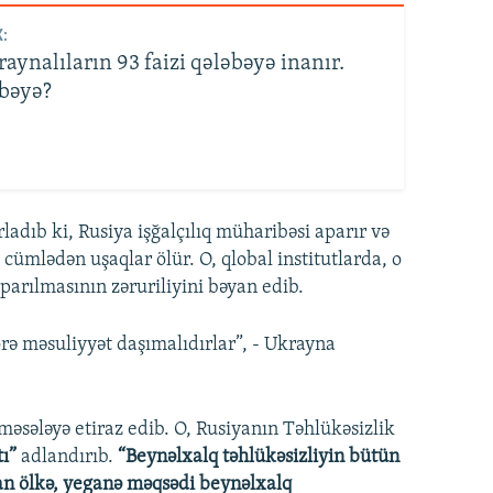
:
aynalıların 93 faizi qələbəyə inanır.
bəyə?
rladıb ki, Rusiya işğalçılıq müharibəsi aparır və
ümlədən uşaqlar ölür. O, qlobal institutlarda, o
parılmasının zəruriliyini bəyan edib.
örə məsuliyyət daşımalıdırlar”, - Ukrayna
əsələyə etiraz edib. O, Rusiyanın Təhlükəsizlik
ı”
adlandırıb.
“Beynəlxalq təhlükəsizliyin bütün
an ölkə, yeganə məqsədi beynəlxalq