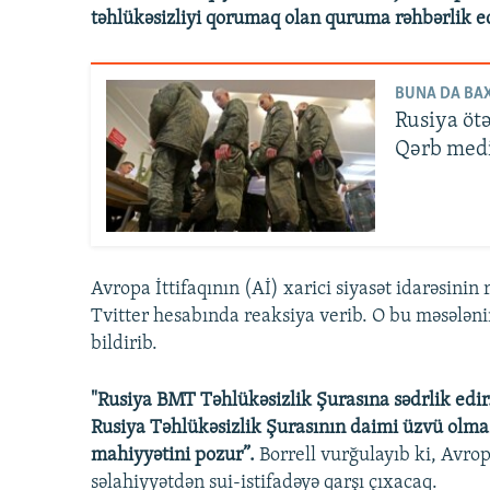
təhlükəsizliyi qorumaq olan quruma rəhbərlik e
BUNA DA BAX
Rusiya ötə
Qərb medi
Avropa İttifaqının (Aİ) xarici siyasət idarəsinin
Tvitter hesabında reaksiya verib. O bu məsələni
bildirib.
"Rusiya BMT Təhlükəsizlik Şurasına sədrlik edir.
Rusiya Təhlükəsizlik Şurasının daimi üzvü ol
mahiyyətini pozur”.
Borrell vurğulayıb ki, Avropa
səlahiyyətdən sui-istifadəyə qarşı çıxacaq.