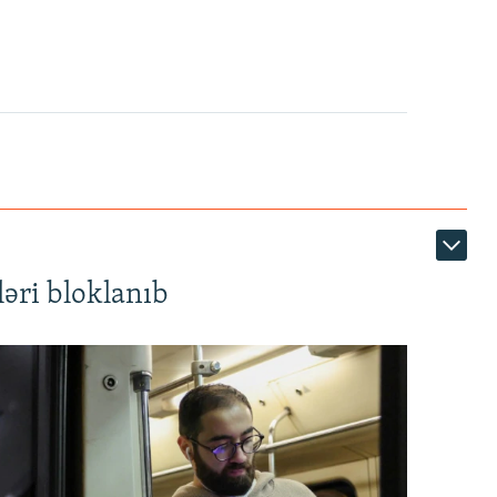
720p
1080p
360p
480p
1080p
əri bloklanıb