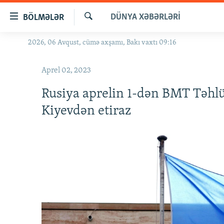
Keçid
DÜNYA XƏBƏRLƏRI
BÖLMƏLƏR
linkləri
Axtar
Əsas
2026, 06 Avqust, cümə axşamı, Bakı vaxtı 09:16
GÜNDƏM
məzmuna
#İZAHLA
qayıt
Aprel 02, 2023
Əsas
KORRUPSIOMETR
naviqasiyaya
Rusiya aprelin 1-dən BMT Təhlük
#ƏSLINDƏ
qayıt
Kiyevdən etiraz
Axtarışa
FƏRQƏ BAX
keç
QANUNI DOĞRU
ARAŞDIRMA
MULTIMEDIA
RADIO ARXIV
VIDEO
HAQQIMIZDA
FOTOQALEREYA
OXU ZALI