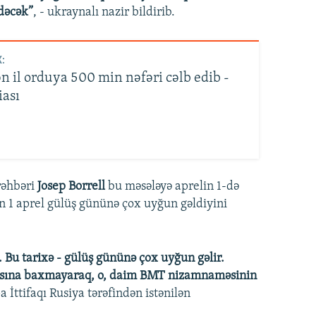
dəcək”
, - ukraynalı nazir bildirib.
:
n il orduya 500 min nəfəri cəlb edib -
ası
 rəhbəri
Josep Borrell
bu məsələyə aprelin 1-də
n 1 aprel gülüş gününə çox uyğun gəldiyini
 Bu tarixə - gülüş gününə çox uyğun gəlir.
masına baxmayaraq, o, daim BMT nizamnaməsinin
 İttifaqı Rusiya tərəfindən istənilən