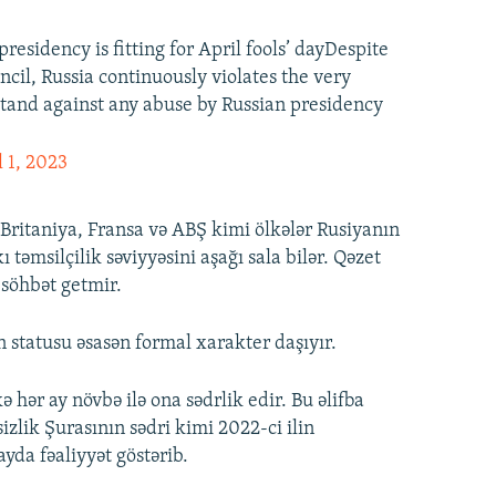
residency is fitting for April fools’ dayDespite
il, Russia continuously violates the very
tand against any abuse by Russian presidency
l 1, 2023
Britaniya, Fransa və ABŞ kimi ölkələr Rusiyanın
təmsilçilik səviyyəsini aşağı sala bilər. Qəzet
 söhbət getmir.
 statusu əsasən formal xarakter daşıyır.
ə hər ay növbə ilə ona sədrlik edir. Bu əlifba
izlik Şurasının sədri kimi 2022-ci ilin
yda fəaliyyət göstərib.