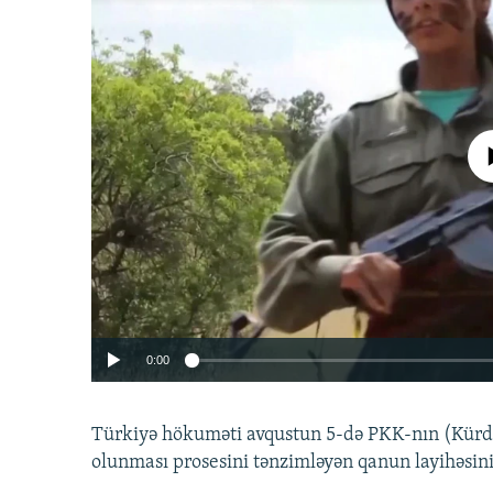
No media source 
0:00
Türkiyə hökuməti avqustun 5-də PKK-nın (Kürdüs
olunması prosesini tənzimləyən qanun layihəsin