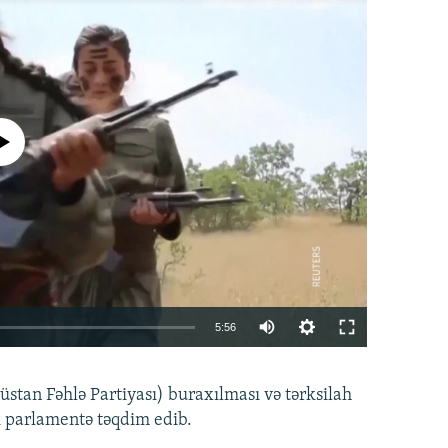
currently available
Auto
5:56
240p
EMBED
PAYLAŞ
tan Fəhlə Partiyası) buraxılması və tərksilah
360p
i parlamentə təqdim edib.
480p