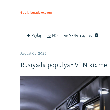
Ətraflı burada oxuyun
Auto
240p
720p
Paylaş
PDF
VPN-siz açmaq
Avqust 05, 2026
Rusiyada populyar VPN xidmətl