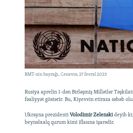
İNFOQRAFIKA
AZƏRBAYCAN ƏDƏBIYYATI KITABXANASI
MISSIYAMIZ
KARIKATURA
İSLAM VƏ DEMOKRATIYA
PEŞƏ ETIKASI VƏ JURNALISTIKA
STANDARTLARIMIZ
İZ - MƏDƏNIYYƏT PROQRAMI
MATERIALLARIMIZDAN ISTIFADƏ
AZADLIQRADIOSU MOBIL TELEFONUNUZDA
BIZIMLƏ ƏLAQƏ
XƏBƏR BÜLLETENLƏRIMIZ
BMT-nin bayrağı, Cenevrə, 27 fevral 2023
Rusiya aprelin 1-dən Birləşmiş Millətlər Təşkila
fəaliyyət göstərir. Bu, Kiyevvin etiraza səbəb olu
Ukrayna prezidenti
Volodimir Zelenski
deyib ki
beynəlxalq qurum kimi iflasına işarədir.