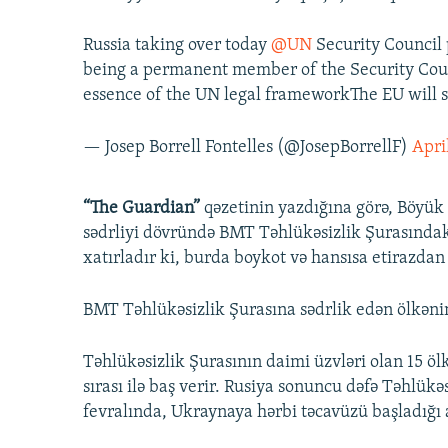
Russia taking over today
@UN
Security Council p
being a permanent member of the Security Counc
essence of the UN legal frameworkThe EU will s
— Josep Borrell Fontelles (@JosepBorrellF)
Apri
“The Guardian”
qəzetinin yazdığına görə, Böyük 
sədrliyi dövründə BMT Təhlükəsizlik Şurasındakı 
xatırladır ki, burda boykot və hansısa etirazdan
BMT Təhlükəsizlik Şurasına sədrlik edən ölkənin
Təhlükəsizlik Şurasının daimi üzvləri olan 15 ölk
sırası ilə baş verir. Rusiya sonuncu dəfə Təhlükəs
fevralında, Ukraynaya hərbi təcavüzü başladığı a