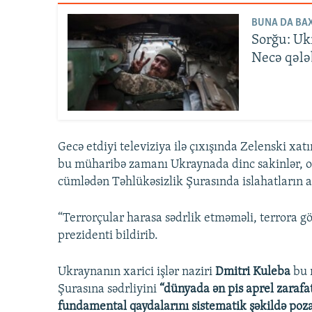
BUNA DA BAX
Sorğu: Ukr
Necə qələ
Gecə etdiyi televiziya ilə çıxışında Zelenski xatı
bu müharibə zamanı Ukraynada dinc sakinlər, o c
cümlədən Təhlükəsizlik Şurasında islahatların a
“Terrorçular harasa sədrlik etməməli, terrora g
prezidenti bildirib.
Ukraynanın xarici işlər naziri
Dmitri Kuleba
bu m
Şurasına sədrliyini
“dünyada ən pis aprel zarafat
fundamental qaydalarını sistematik şəkildə poz