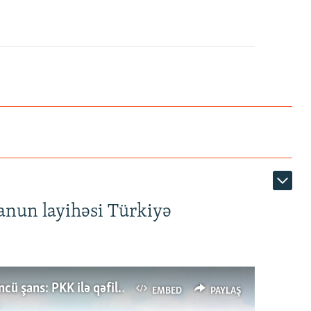
anun layihəsi Türkiyə
Türkiyənin dönüş nöqtəsi, ya Ərdoğana üçüncü şans: PKK ilə qəfil barışıq nə deməkdir?
EMBED
PAYLAŞ