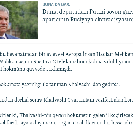
BUNA DA BAX:
Duma deputatları Putini söyən gür
aparıcının Rusiyaya ekstradisyasını
 bu bəyanatından bir ay əvvəl Avropa İnsan Haqları Məhk
Məhkəməsinin Rusitavi-2 telekanalının köhnə sahibliyinin 
ixli hökmünü qüvvədə saxlamışdı.
hökumətə yaxınlığı ilə tanınan Khalvashi-dən gedirdi.
ndan dərhal sonra Khalvashi Gvaramianı vəzifəsindən kən
yirlər ki, Khalvashi-nin qərarı hökumətin gələn il keçirləc
əl fərqli siyasi düşüncəni boğmaq cəhdlərinin bir hissəsidir