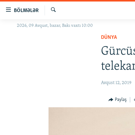
Keçid
BÖLMƏLƏR
linkləri
Axtar
Əsas
2026, 09 Avqust, bazar, Bakı vaxtı 10:00
GÜNDƏM
məzmuna
DÜNYA
#İZAHLA
qayıt
Əsas
Gürcüs
KORRUPSIOMETR
naviqasiyaya
#ƏSLINDƏ
qayıt
teleka
Axtarışa
FƏRQƏ BAX
keç
QANUNI DOĞRU
Avqust 12, 2019
ARAŞDIRMA
Paylaş
MULTIMEDIA
RADIO ARXIV
VIDEO
HAQQIMIZDA
FOTOQALEREYA
OXU ZALI