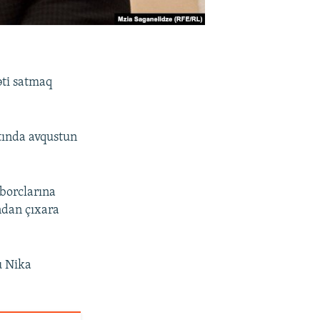
əti satmaq
tında avqustun
 borclarına
ndan çıxara
u Nika