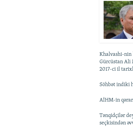
Khalvashi-nin
Gürcüstan Ali 
2017-ci il tar
Söhbət indiki 
AİHM-in qərarı
Tənqidçilər de
seçkisindən əvv