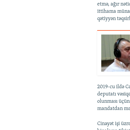
etmə, ağır nət
ittihama münas
qətiyyən təqsir
2019-cu ildə Cə
deputatı vəsiq
olunması üçün
mandatdan məh
Cinayət işi üz