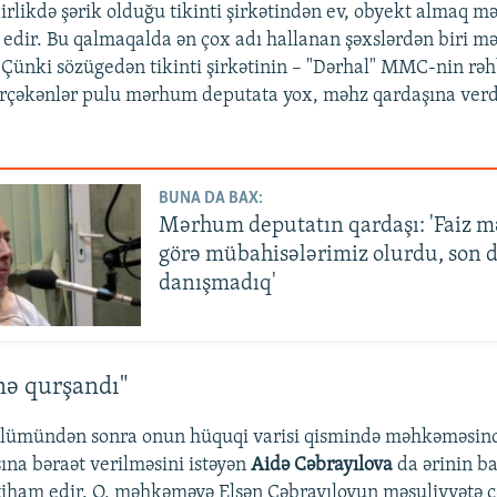
irlikdə şərik olduğu tikinti şirkətindən ev, obyekt almaq m
a edir. Bu qalmaqalda ən çox adı hallanan şəxslərdən biri m
 Çünki sözügedən tikinti şirkətinin – "Dərhal" MMC-nin rəh
ərçəkənlər pulu mərhum deputata yox, məhz qardaşına verd
BUNA DA BAX:
Mərhum deputatın qardaşı: 'Faiz m
görə mübahisələrimiz olurdu, son d
danışmadıq'
nə qurşandı"
ölümündən sonra onun hüquqi varisi qismində məhkəməsind
şına bəraət verilməsini istəyən
Aidə Cəbrayılova
da ərinin ba
ttiham edir. O, məhkəməyə Elşən Cəbrayılovun məsuliyyətə 