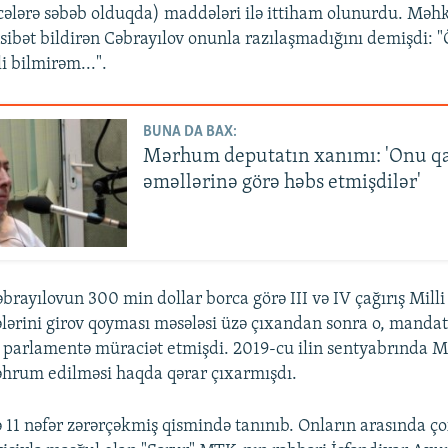
icələrə səbəb olduqda) maddələri ilə ittiham olunurdu. Mə
ibət bildirən Cəbrayılov onunla razılaşmadığını demişdi:
li bilmirəm...".
BUNA DA BAX:
Mərhum deputatın xanımı: 'Onu q
əməllərinə görə həbs etmişdilər'
brayılovun 300 min dollar borca görə III və IV çağırış Milli
ələrini girov qoyması məsələsi üzə çıxandan sonra o, man
 parlamentə müraciət etmişdi. 2019-cu ilin sentyabrında
rum edilməsi haqda qərar çıxarmışdı.
rə 11 nəfər zərərçəkmiş qismində tanınıb. Onların arasında ç