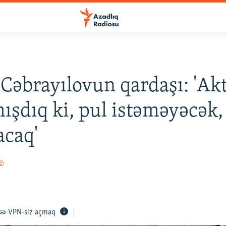
 Cəbrayılovun qardaşı: 'Ak
ışdıq ki, pul istəməyəcək,
caq'
 ©
VPN-siz açmaq