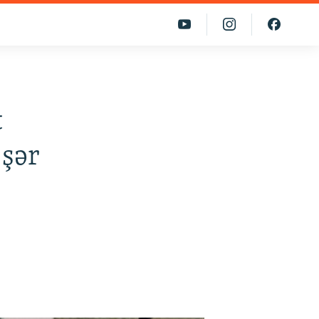
t
 şər