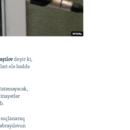
ayılov
deyir ki,
ləri elə həddə
 istəməyəcək,
Cinayətlər
b.
 suçlanaraq
Cəbrayılovun