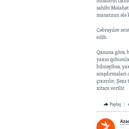
binaların tiki
sahibi Məlahət
manatının ələ k
Cəbrayılov sen
edib.
Qanuna görə, h
yaxın qohumlar
bilməyibsə, ya
araşdırmaları 
çıxarılır. Şəxs
xitam verilir.
Paylaş
Aza