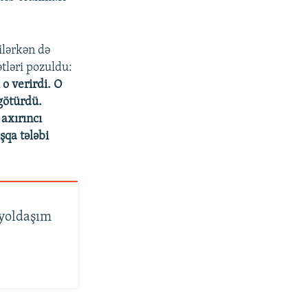
ilərkən də
ətləri pozuldu:
 o verirdi. O
 götürdü.
 axırıncı
şqa tələbi
yoldaşım