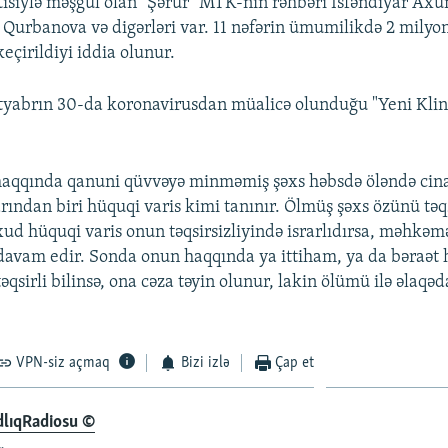
ntisiylə məşğul olan "Şərur" MTK-nın rəhbəri İsfəndiyar Ax
 Qurbanova və digərləri var. 11 nəfərin ümumilikdə 2 milyo
eçirildiyi iddia olunur.
tyabrın 30-da koronavirusdan müalicə olunduğu "Yeni Klin
aqqında qanuni qüvvəyə minməmiş şəxs həbsdə öləndə cinay
ından biri hüquqi varis kimi tanınır. Ölmüş şəxs özünü təqs
xud hüquqi varis onun təqsirsizliyində israrlıdırsa, məhkəm
davam edir. Sonda onun haqqında ya ittiham, ya da bəraə
 təqsirli bilinsə, ona cəza təyin olunur, lakin ölümü ilə əlaqəd
VPN-siz açmaq
Bizi izlə
Çap et
dlıqRadiosu ©