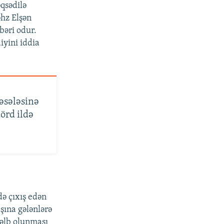
əqsədilə
əhz Elşən
bəri odur.
iyini iddia
əsələsinə
örd ildə
ə çıxış edən
şına gələnlərə
cəlb olunması