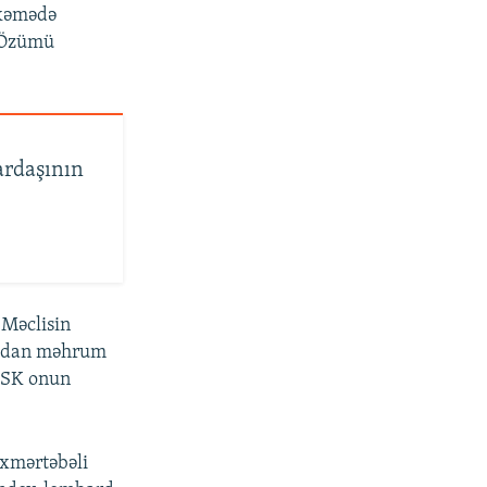
hkəmədə
 "Özümü
ardaşının
 Məclisin
datdan məhrum
 MSK onun
oxmərtəbəli