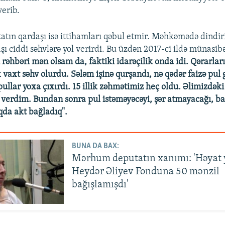
verib.
ın qardaşı isə ittihamları qəbul etmir. Məhkəmədə dindir
şı ciddi səhvlərə yol verirdi. Bu üzdən 2017-ci ildə münasib
 rəhbəri mən olsam da, faktiki idarəçilik onda idi. Qərarları
 vaxt səhv olurdu. Sələm işinə qurşandı, nə qədər faizə pul
ullar yoxa çıxırdı. 15 illik zəhmətimiz heç oldu. Əlimizdəki
 verdim. Bundan sonra pul istəməyəcəyi, şər atmayacağı, ba
da akt bağladıq".
BUNA DA BAX:
Mərhum deputatın xanımı: 'Həyat 
Heydər Əliyev Fonduna 50 mənzil
bağışlamışdı'