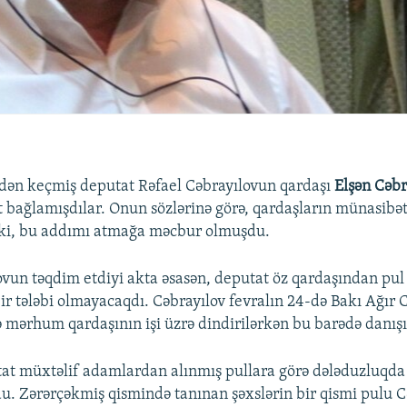
dən keçmiş deputat Rəfael Cəbrayılovun qardaşı
Elşən Cəbr
kt bağlamışdılar. Onun sözlərinə görə, qardaşların münasibət
 ki, bu addımı atmağa məcbur olmuşdu.
ovun təqdim etdiyi akta əsasən, deputat öz qardaşından pul
ir tələbi olmayacaqdı. Cəbrayılov fevralın 24-də Bakı Ağır 
ərhum qardaşının işi üzrə dindirilərkən bu barədə danışı
t müxtəlif adamlardan alınmış pullara görə dələduzluqda
. Zərərçəkmiş qismində tanınan şəxslərin bir qismi pulu 