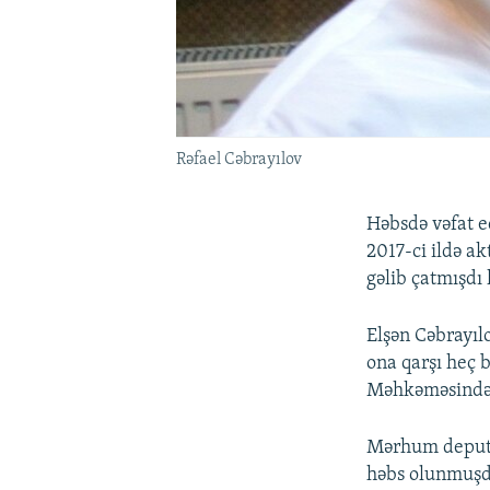
Rəfael Cəbrayılov
Həbsdə vəfat e
2017-ci ildə a
gəlib çatmışdı
Elşən Cəbrayıl
ona qarşı heç b
Məhkəməsində m
Mərhum deputa
həbs olunmuşdu