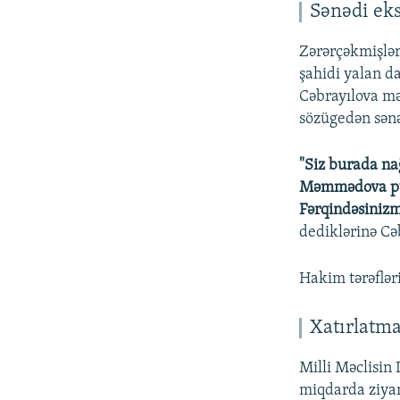
Sənədi ek
Zərərçəkmişlə
şahidi yalan d
Cəbrayılova mə
sözügedən sənəd
"Siz burada na
Məmmədova pulu
Fərqindəsinizm
dediklərinə Cə
Hakim tərəflər
Xatırlatm
Milli Məclisin 
miqdarda ziyan