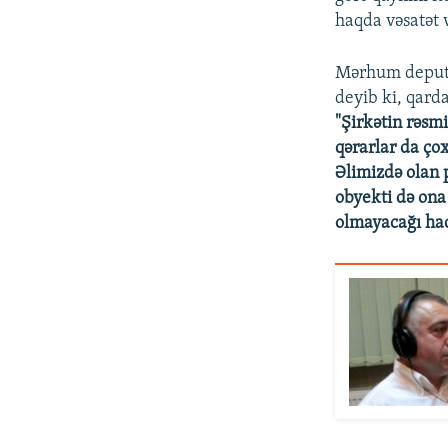
haqda vəsatət 
Mərhum deputat
deyib ki, qarda
"Şirkətin rəsmi
qərarlar da çox
Əlimizdə olan p
obyekti də ona
olmayacağı haq