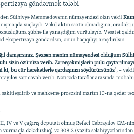
spertizaya göndərmək tələbi
rdən Sülhiyyə Məmmədovanın nümayəndəsi olan vəkil
Kam
anışmaqda suçlayıb. Vəkil aktın saxta olmadığına, oradakı 
xsusluğuna şübhə ilə yanaşdığını vurğulayıb. Vəsatət qaldır
 ekspertizaya göndərilsin, onun həqiqiliyi araşdırılsın.
ğıl danışırsınız. Şəxsən mənim nümayəndəsi olduğum Sülh
 sizin özünüzə verib. Zərərçəkmişlərin pulu qaytarılmayı
i ki, bu cür hərəkətlərlə qardaşınızı söydürürsünüz"
, – vəki
brayılov sərt cavab verib. Nəticədə tərəflər arasında mübahi
i sakitləşdirib və məhkəmə prosesini martın 10-na qədər təxi
a
III, IV və V çağırış deputatı olmuş Rəfael Cəbrayılov CM-nin 
 vurmaqla dələduzluq) və 308.2 (vəzifə səlahiyyətlərindən 