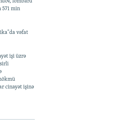
undov, lombard
n 571 min
ika"da vəfat
ət işi üzrə
irli
ə
t hökmü
ar cinayət işinə