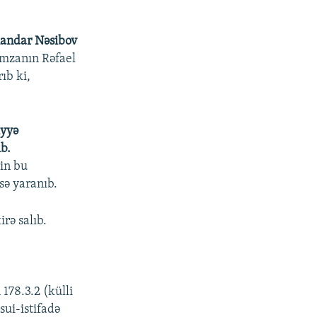
andar Nəsibov
imzanın Rəfael
ıb ki,
iyyə
b.
lin bu
sə yaranıb.
rə salıb.
178.3.2 (külli
sui-istifadə