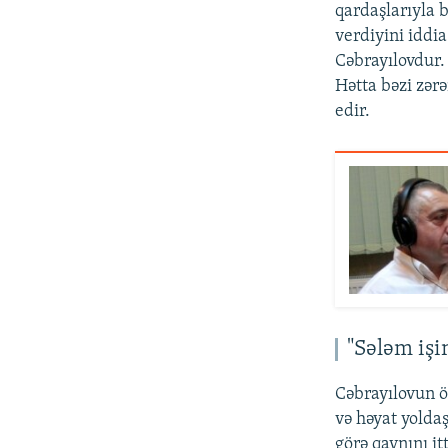
qardaşlarıyla b
verdiyini iddi
Cəbrayılovdur.
Hətta bəzi zər
edir.
"Sələm işi
Cəbrayılovun 
və həyat yolda
görə qaynını i