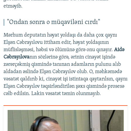
etməyib.
"Ondan sonra o müqaviləni cırdı"
Mərhum deputatın həyat yoldaşı da daha çox qaynı
Elşən Cəbrayılovu ittiham edir, həyat yoldaşının
müflisləşməsi, həbsi və ölümünə görə onu qınayır.
Aidə
Cəbrayılova
nın sözlərinə görə, ərinin cinayət işində
zərərçəkmiş qismində tanınan adamların pulunu alıb
aldadan əslində Elşən Cəbrayılov olub. O, məhkəmədə
vəsatət qaldırıb ki, cinayət işi istintaqa qaytarılsın, qaynı
Elşən Cəbrayılov təqsirləndirilən şəxs qismində prosesə
cəlb edilsin. Lakin vəsatət təmin olunmayıb.