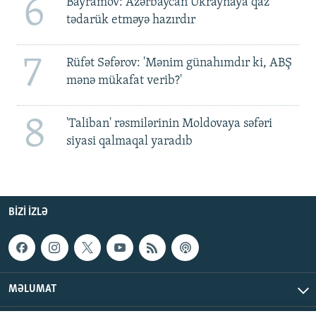
6
Bayramov: Azərbaycan Ukraynaya qaz
tədarük etməyə hazırdır
7
Rüfət Səfərov: 'Mənim günahımdır ki, ABŞ
mənə mükafat verib?'
8
'Taliban' rəsmilərinin Moldovaya səfəri
siyasi qalmaqal yaradıb
BIZI IZLƏ
MƏLUMAT