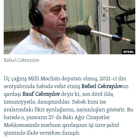
İNFOQRAFIKA
AZƏRBAYCAN ƏDƏBIYYATI KITABXANASI
MISSIYAMIZ
BIZI IZLƏ
KARIKATURA
İSLAM VƏ DEMOKRATIYA
PEŞƏ ETIKASI VƏ JURNALISTIKA STANDARTLARIMIZ
İZ - MƏDƏNIYYƏT PROQRAMI
MATERIALLARIMIZDAN ISTIFADƏ
AZADLIQRADIOSU MOBIL TELEFONUNUZDA
RFE/RL-in bütün saytları
BIZIMLƏ ƏLAQƏ
Rəfael Cəbrayılov
XƏBƏR BÜLLETENLƏRIMIZ
Üç çağırış Milli Məclisin deputatı olmuş, 2021-ci ilin
sentyabrında həbsdə vəfat etmiş
Rəfael Cəbrayılov
un
qardaşı
Rauf Cəbrayılov
deyir ki, son dörd ildə,
ümumiyyətlə, danışmırdılar. Səbəb kimi isə
aralarındakı fikir ayrılıqlarını, narazılıqları göstərir. Bu
barədə o, yanvarın 27-də Bakı Ağır Cinayətlər
Məhkəməsində mərhum qardaşının işi üzrə şahid
qismində ifadə verərkən danışıb.