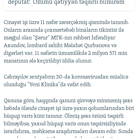
deputat: 'Özümü qətiyyən təqsirli bilmirəm'
Cinayət işi üzrə 11 nəfər zərərçəkmiş qismində tanınıb.
Onların arasında çoxmərtəbəli binaların tikintisi ilə
məşğul olan "Şərur" MTK-nın rəhbəri İsfəndiyar
Axundov, lombard sahibi Məlahət Qurbanova və
digərləri var. 11 nəfərin ümumilikdə 2 milyon 571 min
manatının ələ keçirildiyi iddia olunur.
Cəbrayılov sentyabrın 30-da koronavirusdan müalicə
olunduğu "Yeni Klinika"da vəfat edib.
Qanuna görə, haqqında qanuni qüvvəyə minməmiş şəxs
həbsdə öləndə cinayət işi üzrə yaxın qohumlarından biri
hüquqi varis kimi tanınır. Ölmüş şəxs özünü təqsirli
bilməyibsə, yaxud hüquqi varis onun təqsirsizliyində
israrlıdırsa, məhkəmə araşdırmaları davam edir. Sonda