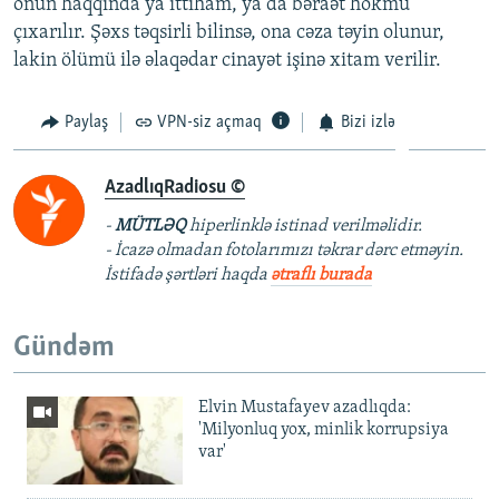
onun haqqında ya ittiham, ya da bəraət hökmü
çıxarılır. Şəxs təqsirli bilinsə, ona cəza təyin olunur,
lakin ölümü ilə əlaqədar cinayət işinə xitam verilir.
Paylaş
VPN-siz açmaq
Bizi izlə
AzadlıqRadiosu ©
-
MÜTLƏQ
hiperlinklə istinad verilməlidir.
- İcazə olmadan fotolarımızı təkrar dərc etməyin.
İstifadə şərtləri haqda
ətraflı burada
Gündəm
Elvin Mustafayev azadlıqda:
'Milyonluq yox, minlik korrupsiya
var'