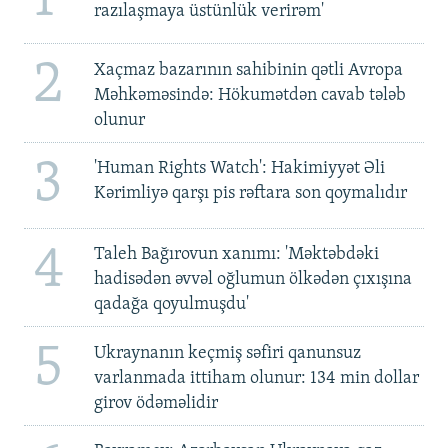
1
razılaşmaya üstünlük verirəm'
2
Xaçmaz bazarının sahibinin qətli Avropa
Məhkəməsində: Hökumətdən cavab tələb
olunur
3
'Human Rights Watch': Hakimiyyət Əli
Kərimliyə qarşı pis rəftara son qoymalıdır
4
Taleh Bağırovun xanımı: 'Məktəbdəki
hadisədən əvvəl oğlumun ölkədən çıxışına
qadağa qoyulmuşdu'
5
Ukraynanın keçmiş səfiri qanunsuz
varlanmada ittiham olunur: 134 min dollar
girov ödəməlidir