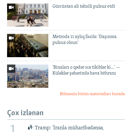
Gürcüstan ali təhsili pulsuz etdi
Metroda 11 aylıq fasilə: 'Daşınma
pulsuz olsun'
'Binaları o qədər sıx tikiblər ki...' —
Küləklər şəhərində hava böhranı
Bölmənin bütün materialları burada
Çox izlənən
Tramp: 'İranla müharibədənsə,