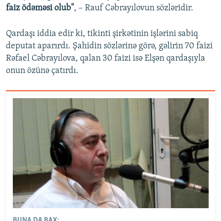
faiz ödəməsi olub"
, – Rauf Cəbrayılovun sözləridir.
Qardaşı iddia edir ki, tikinti şirkətinin işlərini sabiq
deputat aparırdı. Şahidin sözlərinə görə, gəlirin 70 faizi
Rəfael Cəbrayılova, qalan 30 faizi isə Elşən qardaşıyla
onun özünə çatırdı.
BUNA DA BAX: