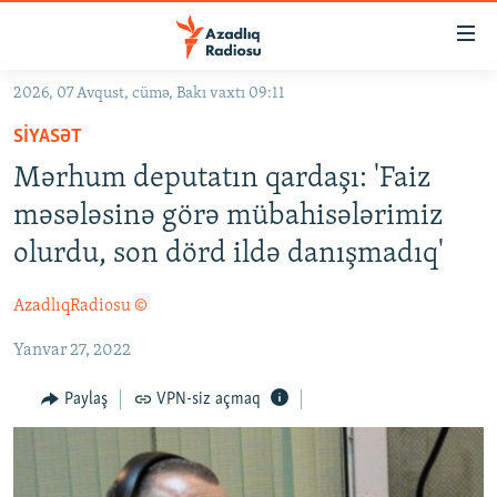
Keçid
linkləri
Əsas
2026, 07 Avqust, cümə, Bakı vaxtı 09:11
məzmuna
GÜNDƏM
SIYASƏT
qayıt
#İZAHLA
Əsas
Mərhum deputatın qardaşı: 'Faiz
KORRUPSIOMETR
naviqasiyaya
məsələsinə görə mübahisələrimiz
qayıt
#ƏSLINDƏ
olurdu, son dörd ildə danışmadıq'
Axtarışa
FƏRQƏ BAX
keç
AzadlıqRadiosu ©
QANUNI DOĞRU
Yanvar 27, 2022
ARAŞDIRMA
MULTIMEDIA
Paylaş
VPN-siz açmaq
RADIO ARXIV
VIDEO
HAQQIMIZDA
FOTOQALEREYA
OXU ZALI