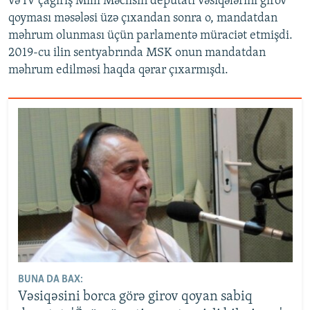
və IV çağırış Milli Məclisin deputatı vəsiqələrini girov
qoyması məsələsi üzə çıxandan sonra o, mandatdan
məhrum olunması üçün parlamentə müraciət etmişdi.
2019-cu ilin sentyabrında MSK onun mandatdan
məhrum edilməsi haqda qərar çıxarmışdı.
BUNA DA BAX:
Vəsiqəsini borca görə girov qoyan sabiq