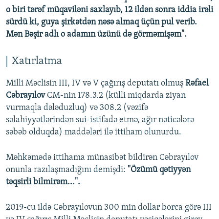
o biri tərəf müqaviləni saxlayıb, 12 ildən sonra iddia irəli
sürdü ki, guya şirkətdən nəsə almaq üçün pul verib.
Mən Bəşir adlı o adamın üzünü də görməmişəm".
Xatırlatma
Milli Məclisin III, IV və V çağırış deputatı olmuş
Rəfael
Cəbrayılov
CM-nin 178.3.2 (külli miqdarda ziyan
vurmaqla dələduzluq) və 308.2 (vəzifə
səlahiyyətlərindən sui-istifadə etmə, ağır nəticələrə
səbəb olduqda) maddələri ilə ittiham olunurdu.
Məhkəmədə ittihama münasibət bildirən Cəbrayılov
onunla razılaşmadığını demişdi:
"Özümü qətiyyən
təqsirli bilmirəm...".
2019-cu ildə Cəbrayılovun 300 min dollar borca görə III