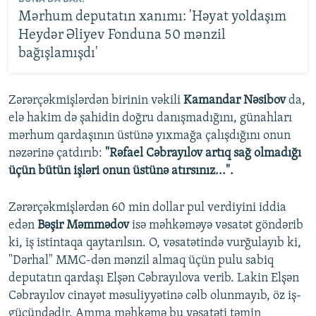
Mərhum deputatın xanımı: 'Həyat yoldaşım
Heydər Əliyev Fonduna 50 mənzil
bağışlamışdı'
Zərərçəkmişlərdən birinin vəkili
Kamandar Nəsibov
da,
elə hakim də şahidin doğru danışmadığını, günahları
mərhum qardaşının üstünə yıxmağa çalışdığını onun
nəzərinə çatdırıb:
"Rəfael Cəbrayılov artıq sağ olmadığı
üçün bütün işləri onun üstünə atırsınız...".
Zərərçəkmişlərdən 60 min dollar pul verdiyini iddia
edən
Bəşir Məmmədov
isə məhkəməyə vəsatət göndərib
ki, iş istintaqa qaytarılsın. O, vəsatətində vurğulayıb ki,
"Dərhal" MMC-dən mənzil almaq üçün pulu sabiq
deputatın qardaşı Elşən Cəbrayılova verib. Lakin Elşən
Cəbrayılov cinayət məsuliyyətinə cəlb olunmayıb, öz iş-
gücündədir. Amma məhkəmə bu vəsatəti təmin