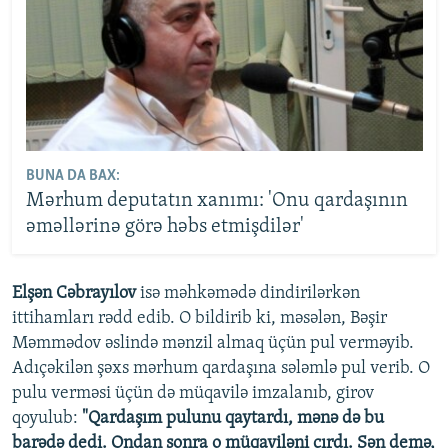
BUNA DA BAX:
Mərhum deputatın xanımı: 'Onu qardaşının
əməllərinə görə həbs etmişdilər'
Elşən Cəbrayılov
isə məhkəmədə dindirilərkən
ittihamları rədd edib. O bildirib ki, məsələn, Bəşir
Məmmədov əslində mənzil almaq üçün pul verməyib.
Adıçəkilən şəxs mərhum qardaşına sələmlə pul verib. O
pulu verməsi üçün də müqavilə imzalanıb, girov
qoyulub:
"Qardaşım pulunu qaytardı, mənə də bu
barədə dedi. Ondan sonra o müqaviləni cırdı. Sən demə,