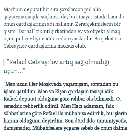
Mərhum deputat bir sıra şəxslərdən pul alıb
qaytarmamaqda suçlansa da, bu cinayət işində həm də
onun qardaşlarının adı hallanır. Zərərçəkmişlərin bir
qismi "Dərhal" tikinti şirkətindən ev və obyekt almaq
üçün pul verdiyini iddia edən şəxslərdir. Bu şirkət isə
Cəbrayılov qardaşlarına məxsus olub.
"Rəfael Cəbrayılov artıq sağ olmadığı
üçün..."
"Mən uzun illər Moskvada yaşamışam, sonradan bu
işlərə qatıldım. Mən və Elşən qardaşım təsisçi idik.
Rəfael deputat olduğuna görə rəhbər ola bilməzdi. O,
sənədsiz rəhbərlik edirdi. Mən Hacı adamam, faiz
söhbətlərinə görə Rəfael ilə mübahisə edirdik, bu işlərin
haram olduğunu deyirdim. Son dörd ildə, ümumiyyətlə,
danışmadıq. Mübahisələrə yeganə səbəb də onun daima