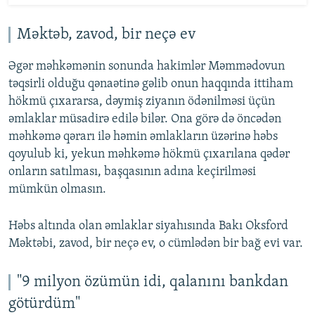
Məktəb, zavod, bir neçə ev
Əgər məhkəmənin sonunda hakimlər Məmmədovun
təqsirli olduğu qənaətinə gəlib onun haqqında ittiham
hökmü çıxararsa, dəymiş ziyanın ödənilməsi üçün
əmlaklar müsadirə edilə bilər. Ona görə də öncədən
məhkəmə qərarı ilə həmin əmlakların üzərinə həbs
qoyulub ki, yekun məhkəmə hökmü çıxarılana qədər
onların satılması, başqasının adına keçirilməsi
mümkün olmasın.
Həbs altında olan əmlaklar siyahısında Bakı Oksford
Məktəbi, zavod, bir neçə ev, o cümlədən bir bağ evi var.
"9 milyon özümün idi, qalanını bankdan
götürdüm"