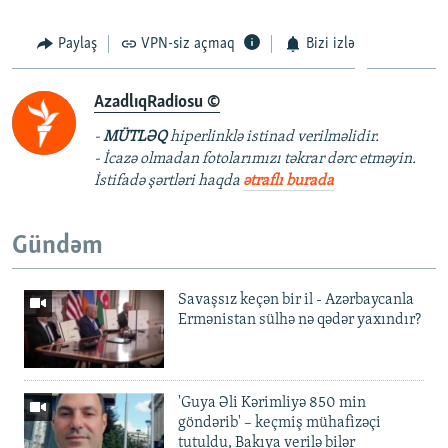
Paylaş
VPN-siz açmaq
Bizi izlə
AzadlıqRadiosu ©
-
MÜTLƏQ
hiperlinklə istinad verilməlidir.
- İcazə olmadan fotolarımızı təkrar dərc etməyin.
İstifadə şərtləri haqda
ətraflı burada
Gündəm
Savaşsız keçən bir il - Azərbaycanla
Ermənistan sülhə nə qədər yaxındır?
'Guya Əli Kərimliyə 850 min
göndərib' – keçmiş mühafizəçi
tutuldu, Bakıya verilə bilər