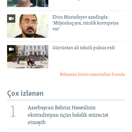
Elvin Mustafayev azadlıqda:
'Milyonluq yox, minlik korrupsiya
var'
Gürcüstan ali təhsili pulsuz etdi
Bölmənin bütün materialları burada
Çox izlənən
1
Azərbaycan Bəhruz Həsənlinin
ekstradisiyası üçün hələlik müraciət
etməyib