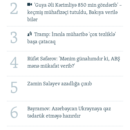
2
'Guya Əli Kərimliyə 850 min göndərib' –
keçmiş mühafizəçi tutuldu, Bakıya verilə
bilər
3
Tramp: İranla müharibə 'çox tezliklə'
başa çatacaq
4
Rüfət Səfərov: 'Mənim günahımdır ki, ABŞ
mənə mükafat verib?'
5
Zamin Salayev azadlığa çıxıb
6
Bayramov: Azərbaycan Ukraynaya qaz
tədarük etməyə hazırdır