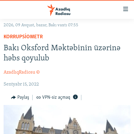
Keçid
linkləri
Əsas
2026, 09 Avqust, bazar, Bakı vaxtı 07:55
məzmuna
GÜNDƏM
KORRUPSIOMETR
qayıt
#İZAHLA
Əsas
Bakı Oksford Məktəbinin üzərinə
KORRUPSIOMETR
naviqasiyaya
həbs qoyulub
qayıt
#ƏSLINDƏ
Axtarışa
AzadlıqRadiosu ©
FƏRQƏ BAX
keç
Sentyabr 15, 2022
QANUNI DOĞRU
ARAŞDIRMA
Paylaş
VPN-siz açmaq
MULTIMEDIA
RADIO ARXIV
VIDEO
HAQQIMIZDA
FOTOQALEREYA
OXU ZALI