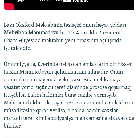
Bakı Oksford Məktəbinin təsisçisi onun həyat yoldaşı
Mehriban Məmmədova
dır. 2014-cü ildə Prezident
İlham Əliyev də məktəbin yeni binasının açılışında
iştirak edib.
Ümumiyyətlə, üzərində həbs olan əmlakların bir hissəsi
Rasim Məmmədovun qohumlarının adınadır. Onun
qohumları nümayəndə-vəkil vasitəsilə məhkəməyə
vəsatət verib, üçüncü tərəf qismində prosesə qoşulmaq
istəyiblər. Lakin hakimlər buna razılıq verməyib.
Məhkəmə bildirib ki, əgər prosesin sonunda əmlakların
müsadirəsinə qərar verilsə, o halda həmin şəxslər
maraqlı tərəf kimi apellyasiya məhkəməsinə şikayət edə
bilərlər.