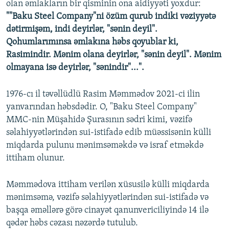
olan əmlakların bir qisminin ona aidiyyəti yoxdur:
""Baku Steel Company"ni özüm qurub indiki vəziyyətə
dətirmişəm, indi deyirlər, "sənin deyil".
Qohumlarımınsa əmlakına həbs qoyublar ki,
Rasimindir. Mənim olana deyirlər, "sənin deyil". Mənim
olmayana isə deyirlər, "sənindir"...".
1976-cı il təvəllüdlü Rasim Məmmədov 2021-ci ilin
yanvarından həbsdədir. O, "Baku Steel Company"
MMC-nin Müşahidə Şurasının sədri kimi, vəzifə
səlahiyyətlərindən sui-istifadə edib müəssisənin külli
miqdarda pulunu mənimsəməkdə və israf etməkdə
ittiham olunur.
Məmmədova ittiham verilən xüsusilə külli miqdarda
mənimsəmə, vəzifə səlahiyyətlərindən sui-istifadə və
başqa əməllərə görə cinayət qanunvericiliyində 14 ilə
qədər həbs cəzası nəzərdə tutulub.