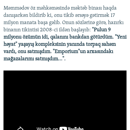
Məmmədov öz məhkəməsində məktəb binası haqda
danışarkən bildirib ki, onu tikib ərsəyə gətirmək 17
milyon manata başa gəlib. Onun sözlərinə görə, hazırkı
binanın tikintisi 2008-ci ildən başlayıb:
"Pulun 9
milyonu özümün idi, qalanını bankdan götürdüm. "Yeni
həyat" yaşayış kompleksinin yanında torpaq sahəm
vardı, onu satmışdım. "Emporium"un arxasındakı
mağazalarımı satmışdım...".