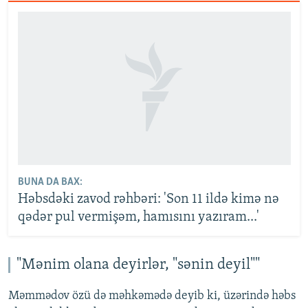
BUNA DA BAX:
Həbsdəki zavod rəhbəri: 'Son 11 ildə kimə nə
qədər pul vermişəm, hamısını yazıram...'
"Mənim olana deyirlər, "sənin deyil""
Məmmədov özü də məhkəmədə deyib ki, üzərində həbs