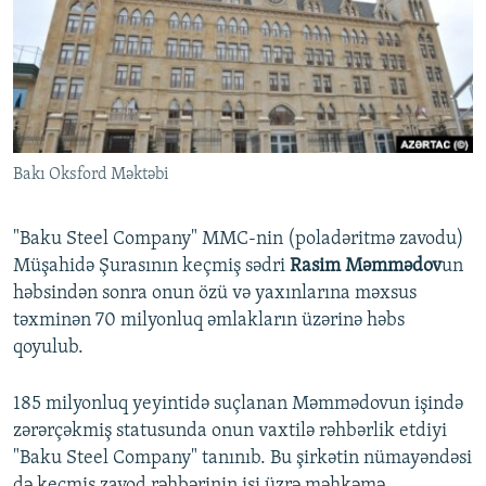
İNFOQRAFIKA
AZƏRBAYCAN ƏDƏBIYYATI KITABXANASI
MISSIYAMIZ
BIZI IZLƏ
KARIKATURA
İSLAM VƏ DEMOKRATIYA
PEŞƏ ETIKASI VƏ JURNALISTIKA STANDARTLARIMIZ
İZ - MƏDƏNIYYƏT PROQRAMI
MATERIALLARIMIZDAN ISTIFADƏ
AZADLIQRADIOSU MOBIL TELEFONUNUZDA
RFE/RL-in bütün saytları
Bakı Oksford Məktəbi
BIZIMLƏ ƏLAQƏ
XƏBƏR BÜLLETENLƏRIMIZ
"Baku Steel Company" MMC-nin (poladəritmə zavodu)
Müşahidə Şurasının keçmiş sədri
Rasim Məmmədov
un
həbsindən sonra onun özü və yaxınlarına məxsus
təxminən 70 milyonluq əmlakların üzərinə həbs
qoyulub.
185 milyonluq yeyintidə suçlanan Məmmədovun işində
zərərçəkmiş statusunda onun vaxtilə rəhbərlik etdiyi
"Baku Steel Company" tanınıb. Bu şirkətin nümayəndəsi
də keçmiş zavod rəhbərinin işi üzrə məhkəmə