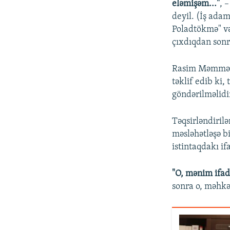
eləmişəm..."
, 
deyil. (İş ada
Poladtökmə" və
çıxdıqdan sonr
Rasim Məmmədov
təklif edib ki,
göndərilməlidi
Təqsirləndirilə
məsləhətləşə b
istintaqdakı if
"O, mənim ifa
sonra o, məhkə