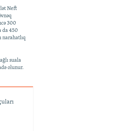
lət Neft
Rövnəq
öncə 300
a da 450
 narahatlıq
ağlı suala
adə olunur.
uları