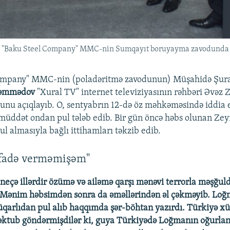
"Baku Steel Company" MMC-nin Sumqayıt boruyayma zavodunda görü
ompany" MMC-nin (poladəritmə zavodunun) Müşahidə Şura
əmmədov
"Xural TV" internet televiziyasının rəhbəri Əvəz 
ğunu açıqlayıb. O, sentyabrın 12-də öz məhkəməsində iddia e
müddət ondan pul tələb edib. Bir gün öncə həbs olunan Zeyn
l almasıyla bağlı ittihamları təkzib edib.
ifadə verməmişəm"
 neçə illərdir özümə və ailəmə qarşı mənəvi terrorla məşğuld
. Mənim həbsimdən sonra da əməllərindən əl çəkməyib. Lo
qarlıdan pul alıb haqqımda şər-böhtan yazırdı. Türkiyə x
ktub göndərmişdilər ki, guya Türkiyədə Loğmanın oğurlanm