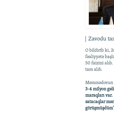
Zavodu ta
O bildirib ki,
fəaliyyətə baş
50 faizini alıb
tam alıb.
Məmmədovun ded
3-4 milyon gəli
maraqları var.
satacaqlar mənə
görüşmüşdüm"