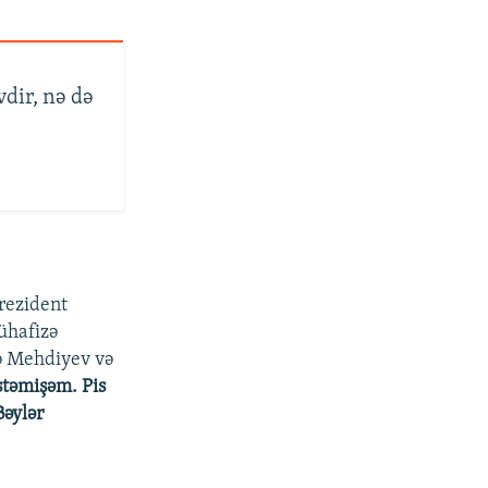
dir, nə də
rezident
ühafizə
fə Mehdiyev və
təmişəm. Pis
əylər