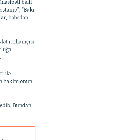
nasibəti bəlli
roştamp", "Bakı
lar, həbsdən
ət ittihamçısı
orluğa
.
i ilə
dən hakim onun
 edib. Bundan