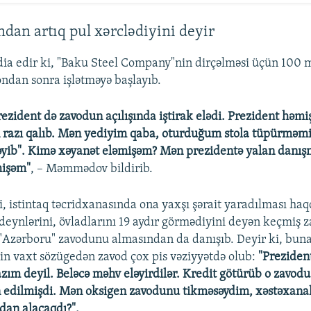
dan artıq pul xərclədiyini deyir
a edir ki, "Baku Steel Company"nin dirçəlməsi üçün 100 m
ondan sonra işlətməyə başlayıb.
prezident də zavodun açılışında iştirak elədi. Prezident həm
 razı qalıb. Mən yediyim qaba, oturduğum stola tüpürməmi
ləyib". Kimə xəyanət eləmişəm? Mən prezidentə yalan dan
mişəm"
, – Məmmədov bildirib.
i, istintaq təcridxanasında ona yaxşı şərait yaradılması haq
ideynlərini, övladlarını 19 aydır görmədiyini deyən keçmiş z
Azərboru" zavodunu almasından da danışıb. Deyir ki, buna
in vaxt sözügedən zavod çox pis vəziyyətdə olub:
"Prezident
lazım deyil. Beləcə məhv eləyirdilər. Kredit götürüb o zavod
n edilmişdi. Mən oksigen zavodunu tikməsəydim, xəstəxana
dan alacaqdı?".