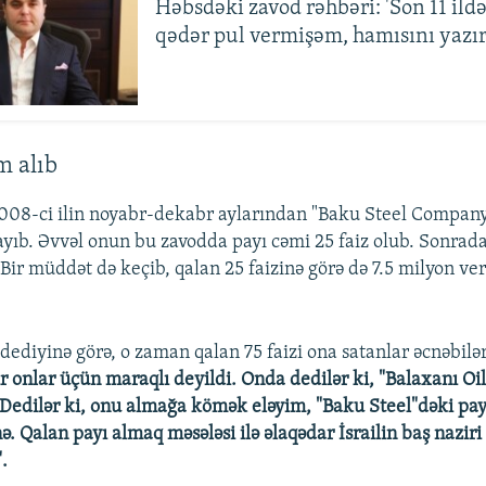
Həbsdəki zavod rəhbəri: 'Son 11 ild
qədər pul vermişəm, hamısını yazır
m alıb
 2008-ci ilin noyabr-dekabr aylarından "Baku Steel Comp
layıb. Əvvəl onun bu zavodda payı cəmi 25 faiz olub. Sonrad
. Bir müddət də keçib, qalan 25 faizinə görə də 7.5 milyon ve
iyinə görə, o zaman qalan 75 faizi ona satanlar əcnəbilə
r onlar üçün maraqlı deyildi. Onda dedilər ki, "Balaxanı Oi
 Dedilər ki, onu almağa kömək eləyim, "Baku Steel"dəki pay
. Qalan payı almaq məsələsi ilə əlaqədar İsrailin baş naziri 
.