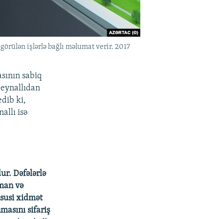
lən işlərlə bağlı məlumat verir. 2017
sının sabiq
Zeynallıdan
dib ki,
allı isə
ur. Dəfələrlə
ğman və
üsusi xidmət
asını sifariş