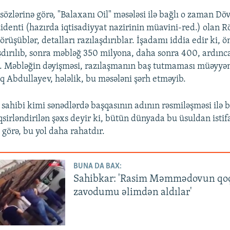
lərinə görə, "Balaxanı Oil" məsələsi ilə bağlı o zaman Döv
zidenti (hazırda iqtisadiyyat nazirinin müavini-red.) olan 
rüşüblər, detalları razılaşdırıblar. İşadamı iddia edir ki, 
şdırılıb, sonra məbləğ 350 milyona, daha sonra 400, ardınc
. Məbləğin dəyişməsi, razılaşmanın baş tutmaması müəyyən
q Abdullayev, hələlik, bu məsələni şərh etməyib.
sahibi kimi sənədlərdə başqasının adının rəsmiləşməsi ilə b
qsirləndirilən şəxs deyir ki, bütün dünyada bu üsuldan istif
 görə, bu yol daha rahatdır.
BUNA DA BAX:
Sahibkar: 'Rasim Məmmədovun qoç
zavodumu əlimdən aldılar'