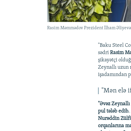
Rasim Məmmədov Prezident İlham Əliyevə 
"Baku Steel C
sədri
Rasim M
şikayətçi oldu
Zeynallı uzun 
işadamından pu
"Mən elə 
"Əvəz Zeynallı
pul tələb edib
Nurəddin Zülfü
orqanlarına mə