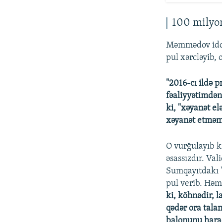
100 milyon
Məmmədov iddi
pul xərcləyib, 
"2016-cı ildə 
fəaliyyətimdən
ki, "xəyanət e
xəyanət etmə
O vurğulayıb k
əsassızdır. Val
Sumqayıtdakı "
pul verib. Həm
ki, köhnədir, 
qədər ora tala
balonunu hara