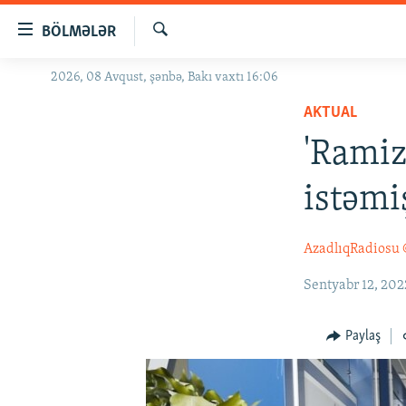
Keçid
BÖLMƏLƏR
linkləri
Axtar
Əsas
2026, 08 Avqust, şənbə, Bakı vaxtı 16:06
GÜNDƏM
məzmuna
AKTUAL
#İZAHLA
qayıt
Əsas
'Ramiz
KORRUPSIOMETR
naviqasiyaya
#ƏSLINDƏ
qayıt
istəmi
Axtarışa
FƏRQƏ BAX
keç
QANUNI DOĞRU
AzadlıqRadiosu
ARAŞDIRMA
Sentyabr 12, 202
MULTIMEDIA
Paylaş
RADIO ARXIV
VIDEO
HAQQIMIZDA
FOTOQALEREYA
OXU ZALI