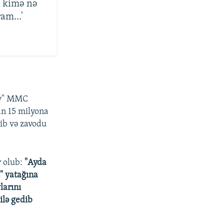
ə kimə nə
am...'
any" MMC
an 15 milyona
rib və zavodu
r olub:
"Ayda
l" yatağına
larını
ilə gedib