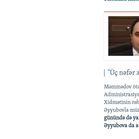
"Üç nəfər 
Məmmədov ötən 
Administrasiy
Xidmətinin rəh
Əyyubovla mün
günündə də ya
Əyyubova da a