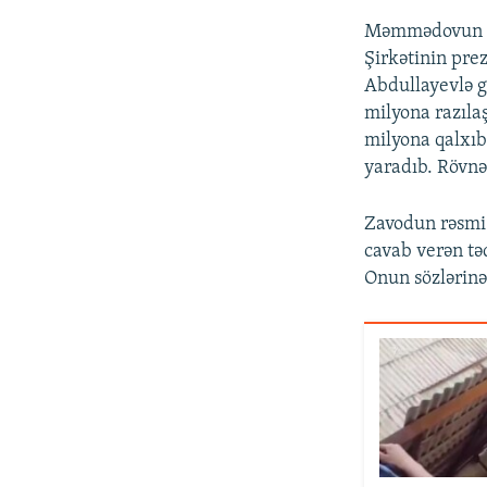
Məmmədovun söz
Şirkətinin pre
Abdullayevlə gö
milyona razıla
milyona qalxıb
yaradıb. Rövnə
Zavodun rəsmi 
cavab verən tə
Onun sözlərinə