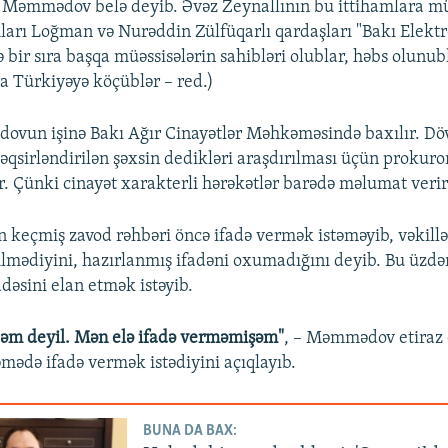
– Məmmədov belə deyib. Əvəz Zeynallının bu ittihamlara mü
mları Loğman və Nurəddin Zülfüqarlı qardaşları "Bakı Elekt
 bir sıra başqa müəssisələrin sahibləri olublar, həbs olunub
a Türkiyəyə köçüblər – red.)
un işinə Bakı Ağır Cinayətlər Məhkəməsində baxılır. Dövl
 təqsirləndirilən şəxsin dedikləri araşdırılması üçün prokur
r. Çünki cinayət xarakterli hərəkətlər barədə məlumat verir
n keçmiş zavod rəhbəri öncə ifadə vermək istəməyib, vəkillər
ilmədiyini, hazırlanmış ifadəni oxumadığını deyib. Bu üz
adəsini elan etmək istəyib.
dəm deyil. Mən elə ifadə verməmişəm"
, – Məmmədov etiraz
mədə ifadə vermək istədiyini açıqlayıb.
BUNA DA BAX: