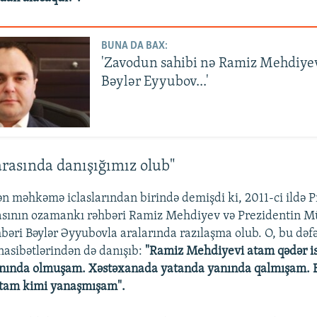
BUNA DA BAX:
'Zavodun sahibi nə Ramiz Mehdiyev
Bəylər Eyyubov...'
arasında danışığımız olub"
məhkəmə iclaslarından birində demişdi ki, 2011-ci ildə P
asının ozamankı rəhbəri Ramiz Mehdiyev və Prezidentin M
bəri Bəylər Əyyubovla aralarında razılaşma olub. O, bu də
asibətlərindən də danışıb:
"Ramiz Mehdiyevi atam qədər is
nında olmuşam. Xəstəxanada yatanda yanında qalmışam. B
tam kimi yanaşmışam".