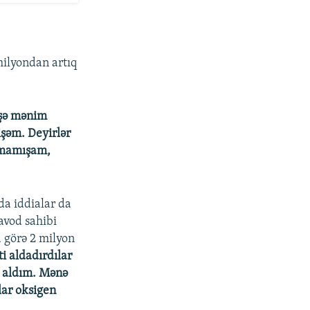
ilyondan artıq
işə mənim
şəm. Deyirlər
ışmamışam,
da iddialar da
avod sahibi
 görə 2 milyon
i aldadırdılar
u aldım. Mənə
lar oksigen