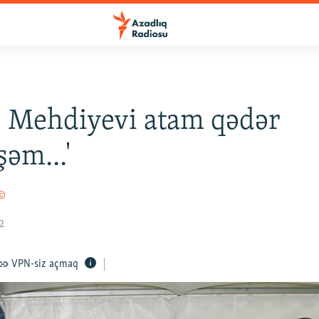
 Mehdiyevi atam qədər
şəm...'
 ©
2
VPN-siz açmaq