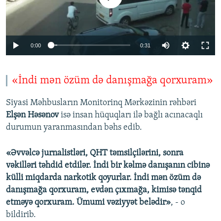
0:00
0:31
«İndi mən özüm də danışmağa qorxuram»
Siyasi Məhbusların Monitorinq Mərkəzinin rəhbəri
Elşən Həsənov
isə insan hüquqları ilə bağlı acınacaqlı
durumun yaranmasından bəhs edib.
«Əvvəlcə jurnalistləri, QHT təmsilçilərini, sonra
vəkilləri təhdid etdilər. İndi bir kəlmə danışanın cibinə
külli miqdarda narkotik qoyurlar. İndi mən özüm də
danışmağa qorxuram, evdən çıxmağa, kimisə tənqid
etməyə qorxuram. Ümumi vəziyyət belədir»
, - o
bildirib.