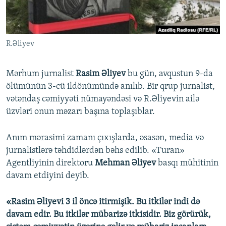
İNFOQRAFIKA
AZƏRBAYCAN ƏDƏBIYYATI KITABXANASI
MISSIYAMIZ
BIZI IZLƏ
KARIKATURA
İSLAM VƏ DEMOKRATIYA
PEŞƏ ETIKASI VƏ JURNALISTIKA STANDARTLARIMIZ
R.Əliyev
İZ - MƏDƏNIYYƏT PROQRAMI
MATERIALLARIMIZDAN ISTIFADƏ
AZADLIQRADIOSU MOBIL TELEFONUNUZDA
RFE/RL-in bütün saytları
Mərhum jurnalist
Rasim Əliyev
bu gün, avqustun 9-da
BIZIMLƏ ƏLAQƏ
ölümünün 3-cü ildönümündə anılıb. Bir qrup jurnalist,
vətəndaş cəmiyyəti nümayəndəsi və R.Əliyevin ailə
XƏBƏR BÜLLETENLƏRIMIZ
üzvləri onun məzarı başına toplaşıblar.
Anım mərasimi zamanı çıxışlarda, əsasən, media və
jurnalistlərə təhdidlərdən bəhs edilib. «Turan»
Agentliyinin direktoru
Mehman Əliyev
basqı mühitinin
davam etdiyini deyib.
«Rasim Əliyevi 3 il öncə itirmişik. Bu itkilər indi də
davam edir. Bu itkilər mübarizə itkisidir. Biz görürük,