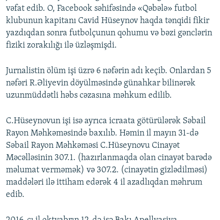
vəfat edib. O, Facebook səhifəsində «Qəbələ» futbol
klubunun kapitanı Cavid Hüseynov haqda tənqidi fikir
yazdıqdan sonra futbolçunun qohumu və bəzi gənclərin
fiziki zorakılığı ilə üzləşmişdi.
Jurnalistin ölüm işi üzrə 6 nəfərin adı keçib. Onlardan 5
nəfəri R.Əliyevin döyülməsində günahkar bilinərək
uzunmüddətli həbs cəzasına məhkum edilib.
C.Hüseynovun işi isə ayrıca icraata götürülərək Səbail
Rayon Məhkəməsində baxılıb. Həmin il mayın 31-də
Səbail Rayon Məhkəməsi C.Hüseynovu Cinayət
Məcəlləsinin 307.1. (hazırlanmaqda olan cinayət barədə
məlumat verməmək) və 307.2. (cinayətin gizlədilməsi)
maddələri ilə ittiham edərək 4 il azadlıqdan məhrum
edib.