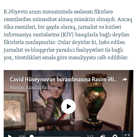
R.Əliyevin anım mərasimində səslənən fikirlərə
rəsmilərdən münasibət almaq mümkün olmayıb. Ancaq
ölkə rəsmiləri, bir qayda olaraq, jurnalist və kütləvi
informasiya vasitələrinə (KİV) basqılarla bağlı deyilən
fikirlərlə razılaşmırlar. Onlar deyirlər ki, həbs edilən
jurnalist və bloqqerlər yaradıcı fəaliyyətləri ilə bağlı
yox, törətdikləri əmələ görə məsuliyyətə cəlb ediliblər.
Cavid Hüseynovun buraxılmasına Rasim Əliyevin ailəsindən etiraz
Mənbə:
AzadlıqRadiosu
No media source currently available
0:00
2:12