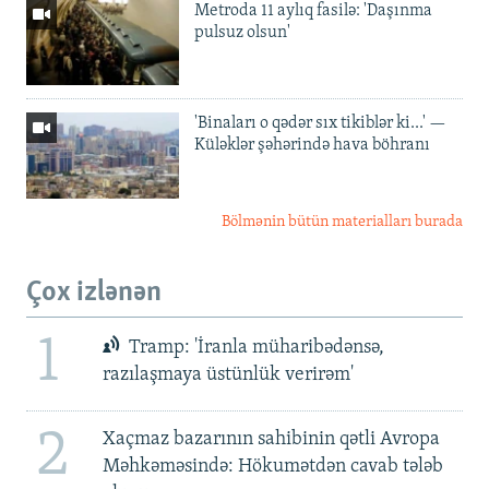
Metroda 11 aylıq fasilə: 'Daşınma
pulsuz olsun'
'Binaları o qədər sıx tikiblər ki...' —
Küləklər şəhərində hava böhranı
Bölmənin bütün materialları burada
Çox izlənən
1
Tramp: 'İranla müharibədənsə,
razılaşmaya üstünlük verirəm'
2
Xaçmaz bazarının sahibinin qətli Avropa
Məhkəməsində: Hökumətdən cavab tələb