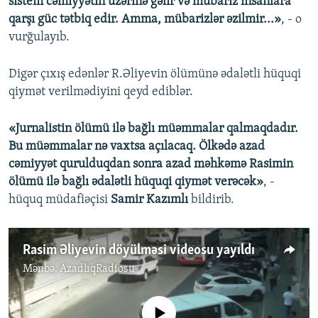
sistem cəmiyyətin üzərinə gəlir və mübariz insanlara
qarşı güc tətbiq edir. Amma, mübarizlər əzilmir...»
, - o
vurğulayıb.
Digər çıxış edənlər R.Əliyevin ölümünə ədalətli hüquqi
qiymət verilmədiyini qeyd ediblər.
«Jurnalistin ölümü ilə bağlı müəmmalar qalmaqdadır.
Bu müəmmalar nə vaxtsa açılacaq. Ölkədə azad
cəmiyyət qurulduqdan sonra azad məhkəmə Rasimin
ölümü ilə bağlı ədalətli hüquqi qiymət verəcək»
, -
hüquq müdafiəçisi
Samir Kazımlı
bildirib.
Rasim Əliyevin döyülməsi videosu yayıldı
Mənbə:
AzadlıqRadiosu
No media source currently available