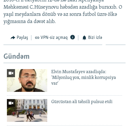
2016-cı il oktyabrın 12-də isə Bakı Apellyasiya
Məhkəməsi C.Hüseynovu həbsdən azadlığa buraxıb. O
yaşıl meydanlara dönüb və az sonra futbol üzrə ölkə
yığmasına da dəvət alıb.
Paylaş
VPN-siz açmaq
Bizi izlə
Gündəm
Elvin Mustafayev azadlıqda:
'Milyonluq yox, minlik korrupsiya
var'
Gürcüstan ali təhsili pulsuz etdi