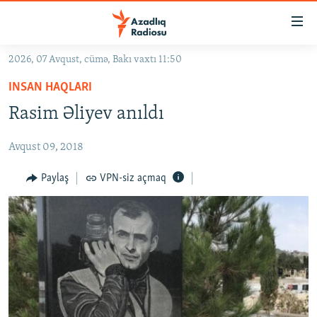
Keçid
linkləri
Əsas
2026, 07 Avqust, cümə, Bakı vaxtı 11:50
məzmuna
GÜNDƏM
INSAN HAQLARI
qayıt
#İZAHLA
Əsas
Rasim Əliyev anıldı
KORRUPSIOMETR
naviqasiyaya
qayıt
Avqust 09, 2018
#ƏSLINDƏ
Axtarışa
FƏRQƏ BAX
Paylaş
VPN-siz açmaq
keç
QANUNI DOĞRU
ARAŞDIRMA
MULTIMEDIA
RADIO ARXIV
VIDEO
HAQQIMIZDA
FOTOQALEREYA
OXU ZALI