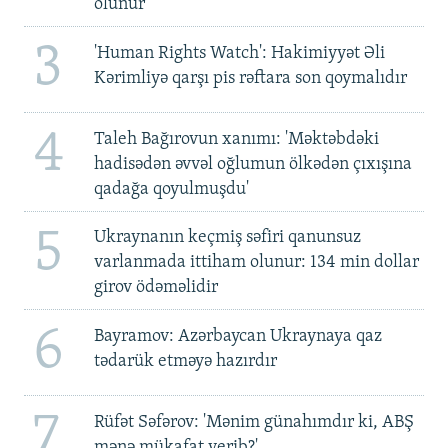
olunur
3
'Human Rights Watch': Hakimiyyət Əli
Kərimliyə qarşı pis rəftara son qoymalıdır
4
Taleh Bağırovun xanımı: 'Məktəbdəki
hadisədən əvvəl oğlumun ölkədən çıxışına
qadağa qoyulmuşdu'
5
Ukraynanın keçmiş səfiri qanunsuz
varlanmada ittiham olunur: 134 min dollar
girov ödəməlidir
6
Bayramov: Azərbaycan Ukraynaya qaz
tədarük etməyə hazırdır
7
Rüfət Səfərov: 'Mənim günahımdır ki, ABŞ
mənə mükafat verib?'