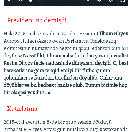
Prezident nə demişdi
Hələ 2016-ci il sentyabrın 20-da prezident
İlham Əliyev
Avropa İttifaqı-Azərbaycan Parlament Əməkdaşlıq
Komitəsinin nümayəndə heyətini qəbul edərkən bunları
deyib:
«Təəssüf ki, idman xəbərlərindən yazan jurnalist
Rasim Əliyev faciə nəticəsində dünyasını dəyişib. O, bəzi
hərəkətlərinə görə tənqid etdiyi bir futbolçunun
qohumları və fanatları tərəfindən döyülüb. Onlar onu
döyüblər və bu bədbəxt hadisə olub. Bunun bizimlə heç
bir əlaqəsi yoxdur...».
Xatırlatma
2015-ci il avqustun 8-də bir qrup şəxsin döydüyü
jurnalist R.Əliyev ertəsi gün müalicə aldığı xəstəxanada