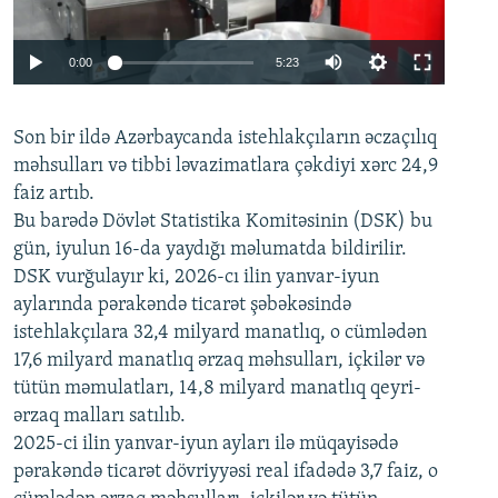
Auto
0:00
5:23
240p
Son bir ildə Azərbaycanda istehlakçıların
360p
əczaçılıq
məhsulları və tibbi ləvazimatlara çəkdiyi xərc 24,9
480p
Auto
240p
360p
480p
faiz artıb.
720p
Bu barədə Dövlət Statistika Komitəsinin (DSK) bu
720p
1080p
gün, iyulun 16-da yaydığı məlumatda bildirilir.
1080p
DSK vurğulayır ki, 2026-cı ilin yanvar-iyun
aylarında pərakəndə ticarət şəbəkəsində
istehlakçılara 32,4 milyard manatlıq, o cümlədən
17,6 milyard manatlıq ərzaq məhsulları, içkilər və
tütün məmulatları, 14,8 milyard manatlıq qeyri-
ərzaq malları satılıb.
2025-ci ilin yanvar-iyun ayları ilə müqayisədə
pərakəndə ticarət dövriyyəsi real ifadədə 3,7 faiz, o