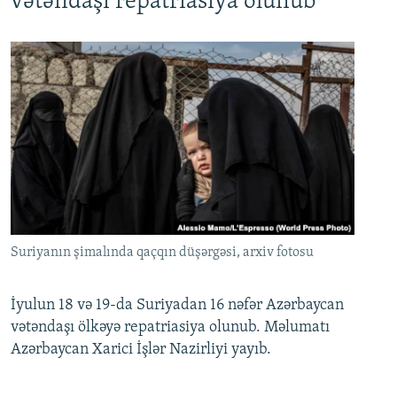
vətəndaşı repatriasiya olunub
Suriyanın şimalında qaçqın düşərgəsi, arxiv fotosu
İyulun 18 və 19-da Suriyadan 16 nəfər Azərbaycan
vətəndaşı ölkəyə repatriasiya olunub. Məlumatı
Azərbaycan Xarici İşlər Nazirliyi yayıb.