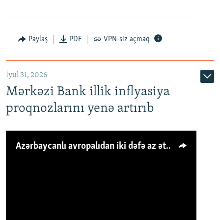
Paylaş
PDF
VPN-siz açmaq
İyul 31, 2026
Mərkəzi Bank illik inflyasiya
proqnozlarını yenə artırıb
Azərbaycanlı avropalıdan iki dəfə az ət yeyir, amma... 'Qiymət artımı qaçılmazdır'