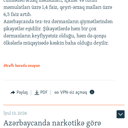
cümlədən ərzaq məhsulları, içkilər və tütün
məmulatları üzrə 1,4 faiz, qeyri-ərzaq malları üzrə
6,5 faiz artıb.
Azərbaycanda tez-tez dərmanların qiymətlərindən
şikayətlər eşidilir. Şikayətlərdə həm bir çox
dərmanların keyfiyyətsiz olduğu, həm də qonşu
ölkələrlə müqayisədə kəskin baha olduğu deyilir.
Ətraflı burada oxuyun
Paylaş
PDF
VPN-siz açmaq
İyul 13, 2026
Azərbaycanda narkotikə görə