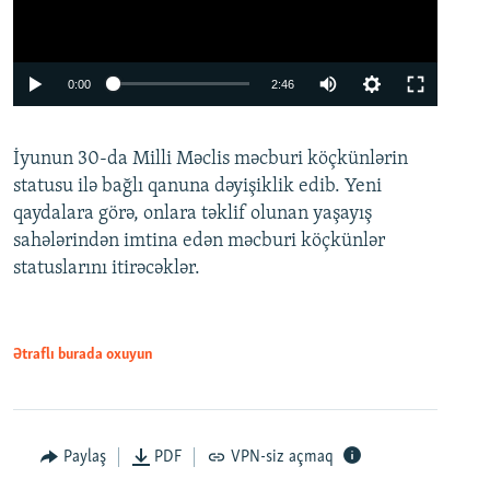
Auto
0:00
2:46
240p
İyunun 30-da Milli Məclis məcburi köçkünlərin
360p
statusu ilə bağlı qanuna dəyişiklik edib. Yeni
480p
qaydalara görə, onlara təklif olunan yaşayış
720p
sahələrindən imtina edən məcburi köçkünlər
statuslarını itirəcəklər.
1080p
Ətraflı burada oxuyun
Auto
240p
360p
480p
Paylaş
PDF
VPN-siz açmaq