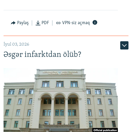
Auto
240p
360p
480p
Paylaş
PDF
VPN-siz açmaq
720p
1080p
İyul 03, 2026
Əsgər infarktdan ölüb?