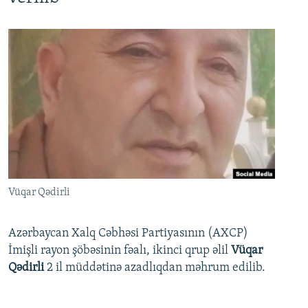
Vüqar Qədirli
Azərbaycan Xalq Cəbhəsi Partiyasının (AXCP)
İmişli rayon şöbəsinin fəalı, ikinci qrup əlil
Vüqar
Qədirli
2 il müddətinə azadlıqdan məhrum edilib.