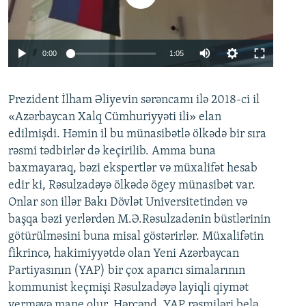
Auto
0:00
1:05
270p
Prezident İlham Əliyevin sərəncamı ilə 2018-ci il
360p
Auto
270p
360p
720p
«Azərbaycan Xalq Cümhuriyyəti ili» elan
720p
edilmişdi. Həmin il bu münasibətlə ölkədə bir sıra
1080p
1080p
rəsmi tədbirlər də keçirilib. Amma buna
baxmayaraq, bəzi ekspertlər və müxalifət hesab
edir ki, Rəsulzadəyə ölkədə ögey münasibət var.
Onlar son illər Bakı Dövlət Universitetindən və
başqa bəzi yerlərdən M.Ə.Rəsulzadənin büstlərinin
götürülməsini buna misal göstərirlər. Müxalifətin
fikrincə, hakimiyyətdə olan Yeni Azərbaycan
Partiyasının (YAP) bir çox aparıcı simalarının
kommunist keçmişi Rəsulzadəyə layiqli qiymət
verməyə mane olur. Hərçənd, YAP rəsmiləri belə