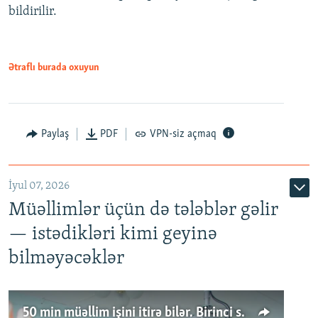
bildirilir.
Ətraflı burada oxuyun
Paylaş
PDF
VPN-siz açmaq
İyul 07, 2026
Müəllimlər üçün də tələblər gəlir
— istədikləri kimi geyinə
bilməyəcəklər
50 min müəllim işini itirə bilər. Birinci sinfə gedənlər azalır