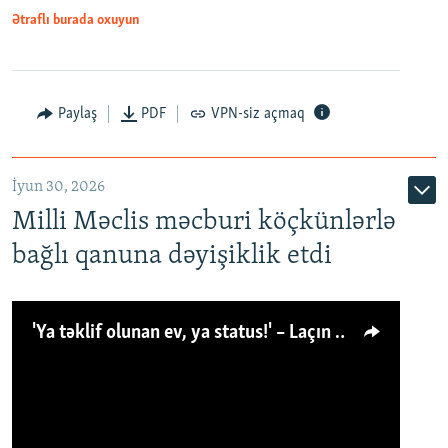
Ətraflı burada oxuyun
Paylaş
PDF
VPN-siz açmaq
İyun 30, 2026
Milli Məclis məcburi köçkünlərlə
bağlı qanuna dəyişiklik etdi
'Ya təklif olunan ev, ya status!' – Laçın köçkünü: 'Laçından başqa heç hara!'