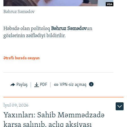
Bəhruz Səmədov
Həbsdə olan politoloq
Bəhruz Səmədov
un
gözlərinin zəiflədiyi bildirilir.
Ətraflı burada oxuyun
Paylaş
PDF
VPN-siz açmaq
İyul 09, 2026
Yaxınları: Sahib Məmmədzadə
karsa salınıb, aclıq aksiyası