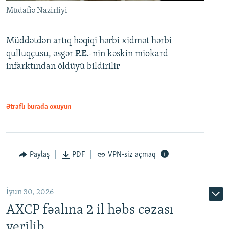
Müdafiə Nazirliyi
Müddətdən artıq həqiqi hərbi xidmət hərbi
qulluqçusu, əsgər
P.E.
-nin kəskin miokard
infarktından öldüyü bildirilir
Ətraflı burada oxuyun
Paylaş
PDF
VPN-siz açmaq
İyun 30, 2026
AXCP fəalına 2 il həbs cəzası
verilib