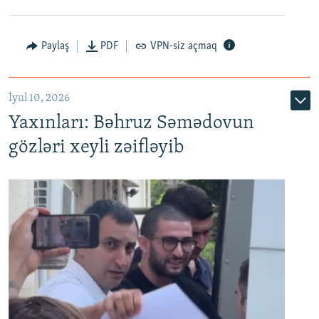
Paylaş
PDF
VPN-siz açmaq
İyul 10, 2026
Yaxınları: Bəhruz Səmədovun
gözləri xeyli zəifləyib