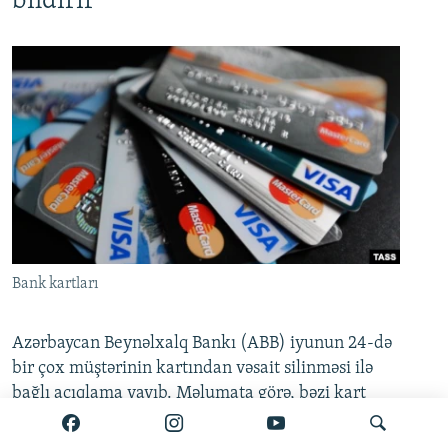
bildirir
Bank kartları
Azərbaycan Beynəlxalq Bankı (ABB) iyunun 24-də
bir çox müştərinin kartından vəsait silinməsi ilə
bağlı açıqlama yayıb. Məlumata görə, bəzi kart
hesablarında yaranmış müvəqqəti texniki problem
artıq tam aradan qaldırılıb.