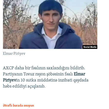
Elmar Piriyev
AXCP daha bir fəalının saxlandığını bildirib.
Partiyanın Tovuz rayon şöbəsinin fəalı
Elmar
Piriyev
in 10 sutka müddətinə inzibati qaydada
həbs edildiyi açıqlanıb.
Ətraflı burada oxuyun