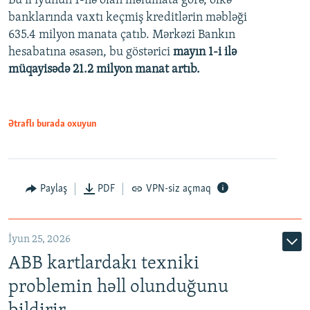
Bu il iyunun 1-nə olan məlumata görə, ölkə
banklarında vaxtı keçmiş kreditlərin məbləği
480p
635.4 milyon manata çatıb. Mərkəzi Bankın
720p
hesabatına əsasən, bu göstərici
mayın 1-i ilə
müqayisədə 21.2 milyon manat artıb.
1080p
Ətraflı burada oxuyun
Auto
240p
360p
480p
Paylaş
PDF
VPN-siz açmaq
720p
1080p
İyun 25, 2026
ABB kartlardakı texniki
problemin həll olunduğunu