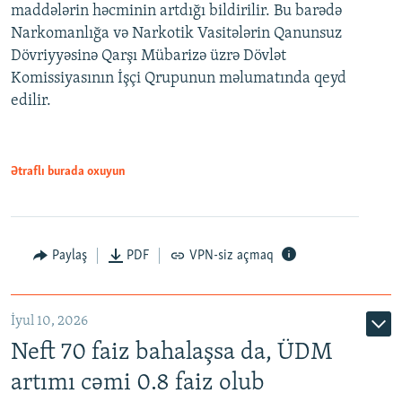
maddələrin həcminin artdığı bildirilir. Bu barədə
Narkomanlığa və Narkotik Vasitələrin Qanunsuz
Dövriyyəsinə Qarşı Mübarizə üzrə Dövlət
Komissiyasının İşçi Qrupunun məlumatında qeyd
edilir.
Ətraflı burada oxuyun
Paylaş
PDF
VPN-siz açmaq
İyul 10, 2026
Neft 70 faiz bahalaşsa da, ÜDM
artımı cəmi 0.8 faiz olub