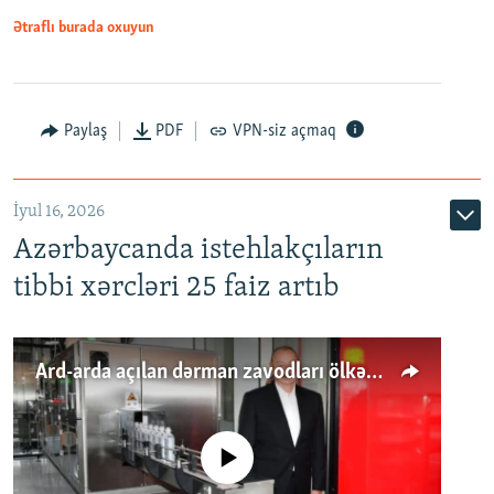
Ətraflı burada oxuyun
Paylaş
PDF
VPN-siz açmaq
İyul 16, 2026
Azərbaycanda istehlakçıların
tibbi xərcləri 25 faiz artıb
Ard-arda açılan dərman zavodları ölkənin tələbatını ödəyirmi?
No media source currently available