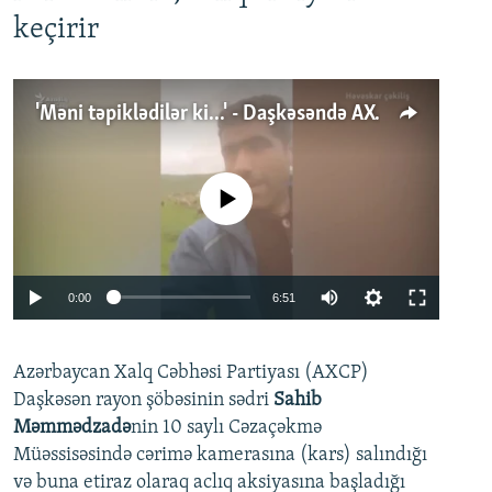
keçirir
'Məni təpiklədilər ki...' - Daşkəsəndə AXCP fəalının yaxınları onun həbsinə etiraz edirlər
No media source currently available
Auto
0:00
6:51
240p
Azərbaycan Xalq Cəbhəsi Partiyası (AXCP)
360p
Daşkəsən rayon şöbəsinin sədri
Sahib
480p
Auto
240p
360p
480p
Məmmədzadə
nin 10 saylı Cəzaçəkmə
720p
Müəssisəsində cərimə kamerasına (kars) salındığı
720p
1080p
və buna etiraz olaraq aclıq aksiyasına başladığı
1080p