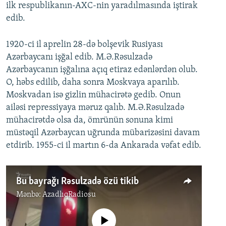
ilk respublikanın-AXC-nin yaradılmasında iştirak
edib.
1920-ci il aprelin 28-də bolşevik Rusiyası
Azərbaycanı işğal edib. M.Ə.Rəsulzadə
Azərbaycanın işğalına açıq etiraz edənlərdən olub.
O, həbs edilib, daha sonra Moskvaya aparılıb.
Moskvadan isə gizlin mühacirətə gedib. Onun
ailəsi repressiyaya məruz qalıb. M.Ə.Rəsulzadə
mühacirətdə olsa da, ömrünün sonuna kimi
müstəqil Azərbaycan uğrunda mübarizəsini davam
etdirib. 1955-ci il martın 6-da Ankarada vəfat edib.
Bu bayrağı Rəsulzadə özü tikib
Mənbə:
AzadlıqRadiosu
No media source currently available