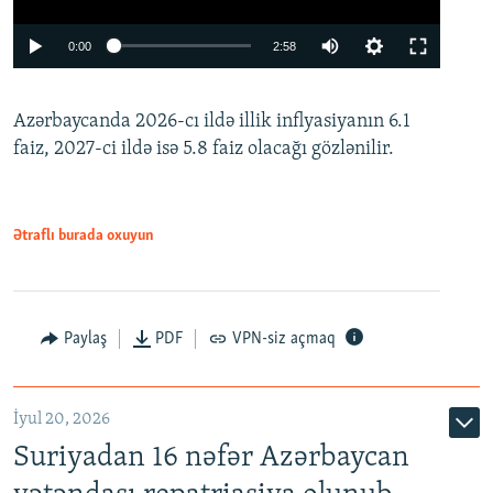
Auto
0:00
2:58
240p
Azərbaycanda 2026-cı ildə illik inflyasiyanın 6.1
360p
faiz, 2027-ci ildə isə 5.8 faiz olacağı gözlənilir.
480p
720p
1080p
Ətraflı burada oxuyun
Paylaş
PDF
VPN-siz açmaq
İyul 20, 2026
Auto
240p
360p
480p
Suriyadan 16 nəfər Azərbaycan
720p
1080p