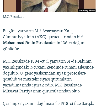
İNFOQRAFIKA
AZƏRBAYCAN ƏDƏBIYYATI KITABXANASI
MISSIYAMIZ
BIZI IZLƏ
KARIKATURA
İSLAM VƏ DEMOKRATIYA
PEŞƏ ETIKASI VƏ JURNALISTIKA STANDARTLARIMIZ
M.Ə.Rəsulzadə
İZ - MƏDƏNIYYƏT PROQRAMI
MATERIALLARIMIZDAN ISTIFADƏ
AZADLIQRADIOSU MOBIL TELEFONUNUZDA
RFE/RL-in bütün saytları
Bu gün, yanvarın 31-i Azərbaycan Xalq
Cümhuriyyətinin (AXC) qurucularından biri
BIZIMLƏ ƏLAQƏ
Məhəmməd Əmin Rəsulzadə
nin 136-cı doğum
XƏBƏR BÜLLETENLƏRIMIZ
günüdür.
M.Ə.Rəsulzadə 1884-cü il yanvarın 31-də Bakının
yaxınlığındakı Novxanı kəndində ruhani ailəsində
doğulub. O, gənc yaşlarından siyasi proseslərə
qoşulub və müxtəlif siyasi qurumların
yaradılmasında iştirak edib. M.Ə.Rəsulzadə
Müsavat Partiyasının qurucularından olub.
Çar imperiyasının dağılması ilə 1918-ci ildə Şərqdə