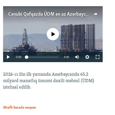
Cənubi Qafqazda ÜDM ən az Azərbaycanda artır: Qonşuları niyə Bakını qabaqlaya bilir?
No media source currently available
Auto
0:00
4:00
240p
2026-cı ilin ilk yarısında Azərbaycanda 65.2
360p
milyard manatlıq ümumi daxili məhsul (ÜDM)
480p
Auto
240p
360p
480p
istehsal edilib.
720p
720p
1080p
1080p
Ətraflı burada oxuyun