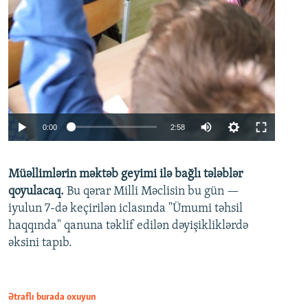
Auto
0:00
2:58
240p
Müəllimlərin məktəb geyimi ilə bağlı tələblər
360p
qoyulacaq.
Bu qərar Milli Məclisin bu gün —
480p
iyulun 7-də keçirilən iclasında "Ümumi təhsil
720p
haqqında" qanuna təklif edilən dəyişikliklərdə
əksini tapıb.
1080p
Ətraflı burada oxuyun