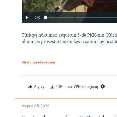
0:00
Türkiyə hökuməti avqustun 5-də PKK-nın (Kürdüs
olunması prosesini tənzimləyən qanun layihəsin
Ətraflı burada oxuyun
Auto
240p
720p
Paylaş
PDF
VPN-siz açmaq
Avqust 05, 2026