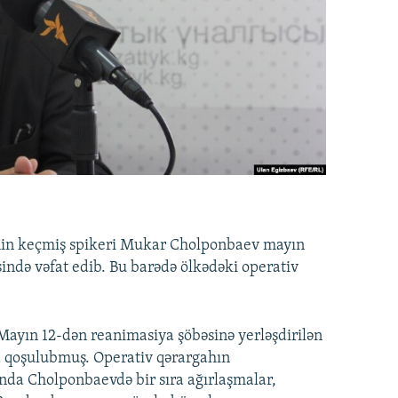
nin keçmiş spikeri Mukar Cholponbaev mayın
ində vəfat edib. Bu barədə ölkədəki operativ
Mayın 12-dən reanimasiya şöbəsinə yerləşdirilən
na qoşulubmuş. Operativ qərargahın
nda Cholponbaevdə bir sıra ağırlaşmalar,