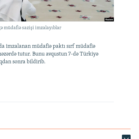
ə müdafiə sazişi imzalayıblar
nda imzalanan müdafiə paktı sırf müdafiə
i nəzərdə tutur. Bunu avqustun 7-də Türkiyə
qdan sonra bildirib.