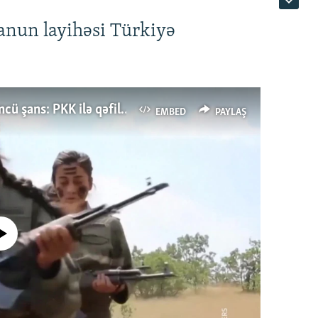
anun layihəsi Türkiyə
Türkiyənin dönüş nöqtəsi, ya Ərdoğana üçüncü şans: PKK ilə qəfil barışıq nə deməkdir?
EMBED
PAYLAŞ
currently available