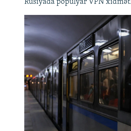
Rusiyada populyar VPN xidmətl