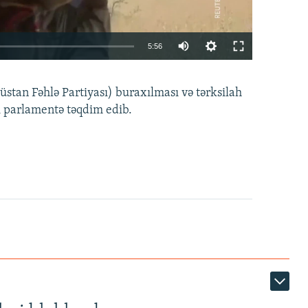
Auto
5:56
240p
EMBED
PAYLAŞ
tan Fəhlə Partiyası) buraxılması və tərksilah
360p
i parlamentə təqdim edib.
480p
720p
1080p
360p
480p
1080p