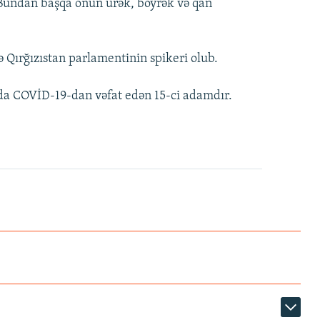
b. Bundan başqa onun ürək, böyrək və qan
 Qırğızıstan parlamentinin spikeri olub.
da COVİD-19-dan vəfat edən 15-ci adamdır.