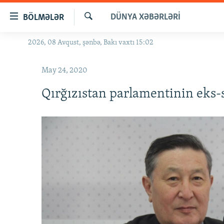
Keçid
DÜNYA XƏBƏRLƏRI
BÖLMƏLƏR
linkləri
Axtar
Əsas
2026, 08 Avqust, şənbə, Bakı vaxtı 15:02
GÜNDƏM
məzmuna
#İZAHLA
qayıt
May 24, 2020
Əsas
KORRUPSIOMETR
naviqasiyaya
Qırğızıstan parlamentinin eks-
#ƏSLINDƏ
qayıt
Axtarışa
FƏRQƏ BAX
keç
QANUNI DOĞRU
ARAŞDIRMA
MULTIMEDIA
RADIO ARXIV
VIDEO
HAQQIMIZDA
FOTOQALEREYA
OXU ZALI