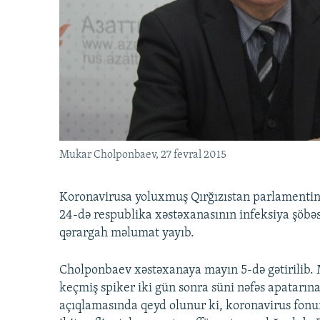
İNFOQRAFIKA
AZƏRBAYCAN ƏDƏBIYYATI KITABXANASI
MISSIYAMIZ
KARIKATURA
İSLAM VƏ DEMOKRATIYA
PEŞƏ ETIKASI VƏ JURNALISTIKA
STANDARTLARIMIZ
İZ - MƏDƏNIYYƏT PROQRAMI
MATERIALLARIMIZDAN ISTIFADƏ
AZADLIQRADIOSU MOBIL TELEFONUNUZDA
BIZIMLƏ ƏLAQƏ
XƏBƏR BÜLLETENLƏRIMIZ
Mukar Cholponbaev, 27 fevral 2015
Koronavirusa yoluxmuş Qırğızıstan parlamenti
24-də respublika xəstəxanasının infeksiya şöbəs
qərargah məlumat yayıb.
Cholponbaev xəstəxanaya mayın 5-də gətirilib. 
keçmiş spiker iki gün sonra süni nəfəs apatarı
açıqlamasında qeyd olunur ki, koronavirus fonu