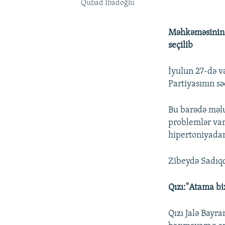
Qubad İbadoğlu
Məhkəməsinin q
seçilib
İyulun 27-də v
Partiyasının s
Bu barədə məlu
problemlər var
hipertoniyadan
Zibeydə Sadıqo
Qızı:"Atama bi
Qızı Jalə Bayra