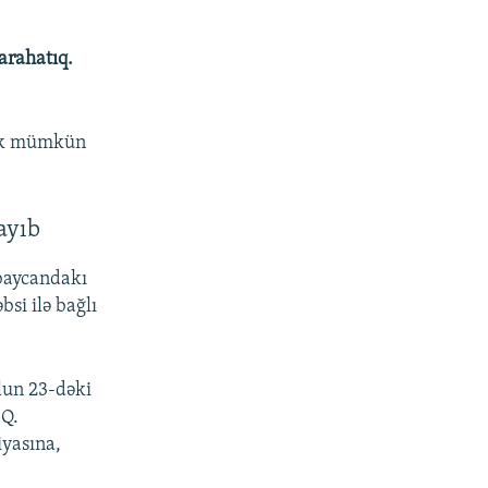
arahatıq.
mək mümkün
ayıb
rbaycandakı
si ilə bağlı
lun 23-dəki
 Q.
iyasına,