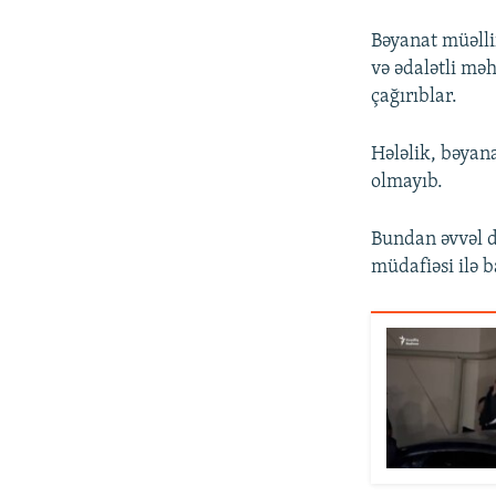
Bəyanat müəlli
və ədalətli mə
çağırıblar.
Hələlik, bəya
olmayıb.
Bundan əvvəl d
müdafiəsi ilə b