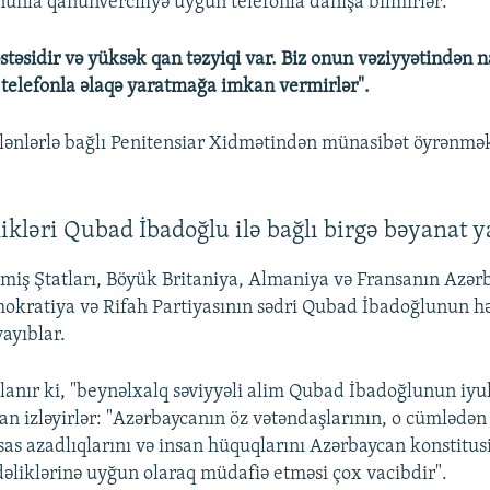
nla qanunverciliyə uygun telefonla danışa bilmirlər:
stəsidir və yüksək qan təzyiqi var. Biz onun vəziyyətindən n
telefonla əlaqə yaratmağa imkan vermirlər".
ənlərlə bağlı Penitensiar Xidmətindən münasibət öyrən
likləri Qubad İbadoğlu ilə bağlı birgə bəyanat y
miş Ştatları, Böyük Britaniya, Almaniya və Fransanın Azə
emokratiya və Rifah Partiyasının sədri Qubad İbadoğlunun həb
ayıblar.
anır ki, "beynəlxalq səviyyəli alim Qubad İbadoğlunun iyu
an izləyirlər: "Azərbaycanın öz vətəndaşlarının, o cümlədən
as azadlıqlarını və insan hüquqlarını Azərbaycan konstitus
əliklərinə uyğun olaraq müdafiə etməsi çox vacibdir".