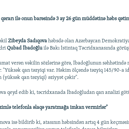
ərarı ilə onun barəsində 3 ay 26 gün müddətinə həbs qəti
əkil
Zibeyda Sadıqova
həbsdə olan Azərbaycan Demokratiya
ədri
Qubad İbadoğlu
ilə Bakı İstintaq Təcridxanasında görüş
mat verən vəkilin sözlərinə görə, İbadoğlunun səhhətində
: "Yüksək qan təzyiqi var. Həkim ölçəndə təzyiq 145/90-a i
 (yüksək qan təzyiqi) əziyyət çəkir".
va qeyd edib ki, təcridxanada İbadoğludan qan analizi göt
zimlə telefonla əlaqə yaratmağa imkan vermirlər"
mova isə bildirib ki, atasının həbsindən artıq 4 gün keçməs