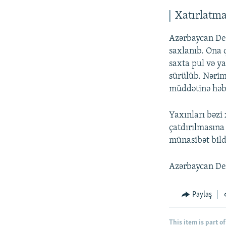
Xatırlatm
Azərbaycan Dem
saxlanıb. Ona 
saxta pul və ya
sürülüb. Nərim
müddətinə həbs
Yaxınları bəzi
çatdırılmasına
münasibət bild
Azərbaycan Dem
Paylaş
This item is part of