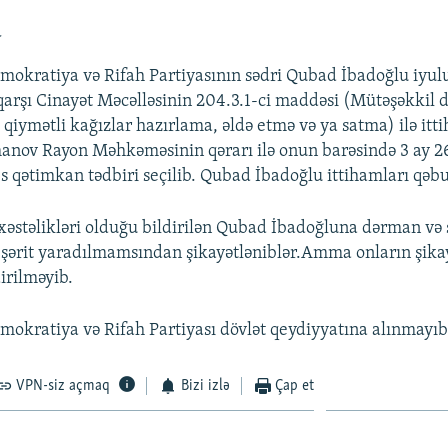
a
okratiya və Rifah Partiyasının sədri Qubad İbadoğlu iyul
qarşı Cinayət Məcəlləsinin 204.3.1-ci maddəsi (Mütəşəkkil d
 qiymətli kağızlar hazırlama, əldə etmə və ya satma) ilə itti
anov Rayon Məhkəməsinin qərarı ilə onun barəsində 3 ay 2
 qətimkan tədbiri seçilib. Qubad İbadoğlu ittihamları qəbu
 xəstəlikləri olduğu bildirilən Qubad İbadoğluna dərman və 
 şərit yaradılmamsından şikayətləniblər.Amma onların şika
irilməyib.
okratiya və Rifah Partiyası dövlət qeydiyyatına alınmayıb
VPN-siz açmaq
Bizi izlə
Çap et