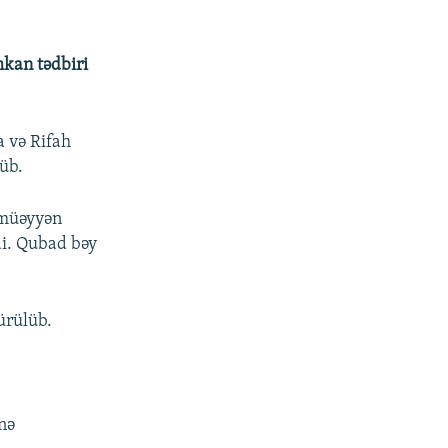
mkan tədbiri
 və Rifah
üb.
 müəyyən
di. Qubad bəy
ürülüb.
inə