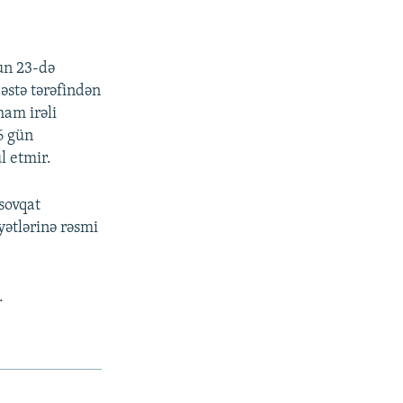
un 23-də
əstə tərəfindən
ham irəli
6 gün
l etmir.
sovqat
yətlərinə rəsmi
.