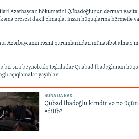
fləri Azərbaycan hökumətini Q.İbadoğlunun dərman vasitəl
hkəmə prosesi daxil olmaqla, insan hüquqlarına hörmətlə y
nata Azərbaycanın rəsmi qurumlarından münasibət almaq
ə bir sıra beynəlxalq təşkilatlar Quabad İbadoğlunun hüqu
ağlı açıqlamalar yayıblar.
BUNA DA BAX:
Qubad İbadoğlu kimdir və nə üçün
edilib?