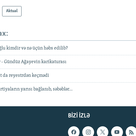
Aktual
ax:
u kimdir və nə üçün həbs edilib?
r - Gündüz Ağayevin karikaturası
 da reyestrdən keçmədi
tiyaların yarısı bağlanıb, səbəblər…
BIZI IZLƏ