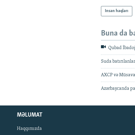
Insan haqları
Buna da b
Qubad İbadoğl
Suda batırılanla
AXCP və Müsavat
Azərbaycanda par
MƏLUMAT
Haqqımızda