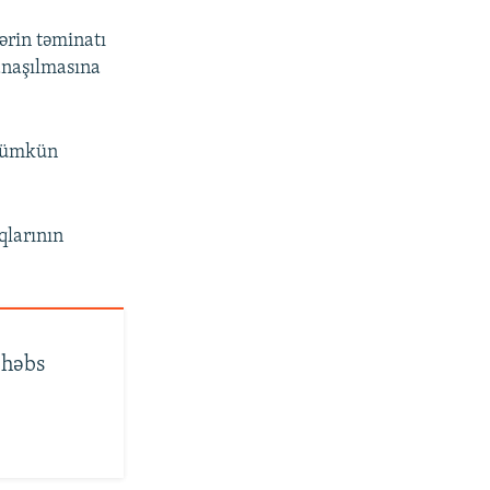
ərin təminatı
anaşılmasına
 mümkün
qlarının
 həbs