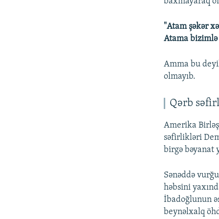
baxmayaraq onu
"Atam şəkər xə
Atama bizimlə 
Amma bu deyil
olmayıb.
Qərb səfir
Amerika Birləş
səfirlikləri D
birgə bəyanat y
Sənəddə vurğul
həbsini yaxınd
İbadoğlunun əs
beynəlxalq öhd