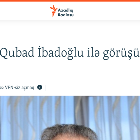
 Qubad İbadoğlu ilə görüş
VPN-siz açmaq