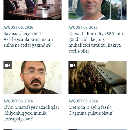
AVQUST 08, 2026
AVQUST 07, 2026
Savaşsız keçən bir il -
'Guya Əli Kərimliyə 850 min
Azərbaycanla Ermənistan
göndərib' – keçmiş
sülhə nə qədər yaxındır?
mühafizəçi tutuldu, Bakıya
verilə bilər
AVQUST 06, 2026
AVQUST 05, 2026
Elvin Mustafayev azadlıqda:
Metroda 11 aylıq fasilə:
'Milyonluq yox, minlik
'Daşınma pulsuz olsun'
korrupsiya var'