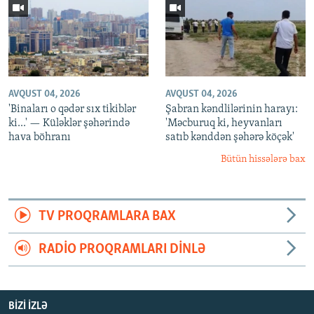
AVQUST 04, 2026
AVQUST 04, 2026
'Binaları o qədər sıx tikiblər
Şabran kəndlilərinin harayı:
ki...' — Küləklər şəhərində
'Məcburuq ki, heyvanları
hava böhranı
satıb kənddən şəhərə köçək'
Bütün hissələrə bax
TV PROQRAMLARA BAX
RADIO PROQRAMLARI DINLƏ
BIZI IZLƏ