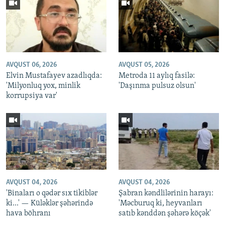
AVQUST 06, 2026
AVQUST 05, 2026
Elvin Mustafayev azadlıqda:
Metroda 11 aylıq fasilə:
'Milyonluq yox, minlik
'Daşınma pulsuz olsun'
korrupsiya var'
AVQUST 04, 2026
AVQUST 04, 2026
'Binaları o qədər sıx tikiblər
Şabran kəndlilərinin harayı:
ki...' — Küləklər şəhərində
'Məcburuq ki, heyvanları
hava böhranı
satıb kənddən şəhərə köçək'