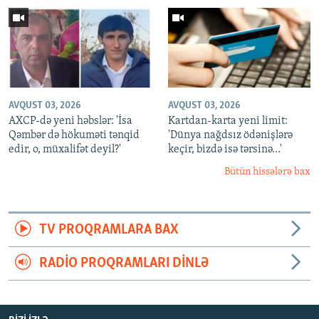
AVQUST 03, 2026
AVQUST 03, 2026
AXCP-də yeni həbslər: 'İsa
Kartdan-karta yeni limit:
Qəmbər də hökuməti tənqid
'Dünya nağdsız ödənişlərə
edir, o, müxalifət deyil?'
keçir, bizdə isə tərsinə...'
Bütün hissələrə bax
TV PROQRAMLARA BAX
RADIO PROQRAMLARI DINLƏ