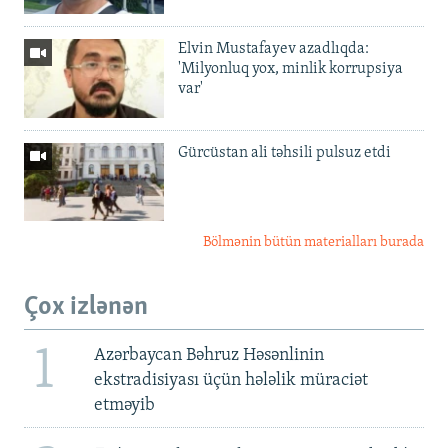
Elvin Mustafayev azadlıqda:
'Milyonluq yox, minlik korrupsiya
var'
Gürcüstan ali təhsili pulsuz etdi
Bölmənin bütün materialları burada
Çox izlənən
1
Azərbaycan Bəhruz Həsənlinin
ekstradisiyası üçün hələlik müraciət
etməyib