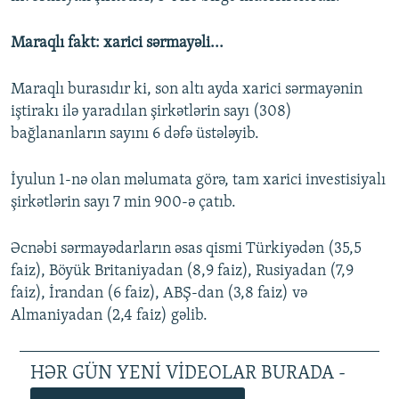
Maraqlı fakt: xarici sərmayəli...
Maraqlı burasıdır ki, son altı ayda xarici sərmayənin
iştirakı ilə yaradılan şirkətlərin sayı (308)
bağlananların sayını 6 dəfə üstələyib.
İyulun 1-nə olan məlumata görə, tam xarici investisiyalı
şirkətlərin sayı 7 min 900-ə çatıb.
Əcnəbi sərmayədarların əsas qismi Türkiyədən (35,5
faiz), Böyük Britaniyadan (8,9 faiz), Rusiyadan (7,9
faiz), İrandan (6 faiz), ABŞ-dan (3,8 faiz) və
Almaniyadan (2,4 faiz) gəlib.
HƏR GÜN YENİ VİDEOLAR BURADA -