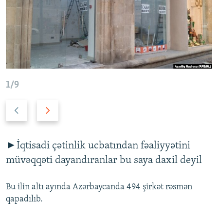
İNFOQRAFIKA
AZƏRBAYCAN ƏDƏBIYYATI KITABXANASI
MISSIYAMIZ
BIZI IZLƏ
KARIKATURA
İSLAM VƏ DEMOKRATIYA
PEŞƏ ETIKASI VƏ JURNALISTIKA STANDARTLARIMIZ
İZ - MƏDƏNIYYƏT PROQRAMI
MATERIALLARIMIZDAN ISTIFADƏ
AZADLIQRADIOSU MOBIL TELEFONUNUZDA
RFE/RL-in bütün saytları
BIZIMLƏ ƏLAQƏ
1/9
XƏBƏR BÜLLETENLƏRIMIZ
Öncəki
Növbəti
slayd
slayd
►İqtisadi çətinlik ucbatından fəaliyyətini
müvəqqəti dayandıranlar bu saya daxil deyil
Bu ilin altı ayında Azərbaycanda 494 şirkət rəsmən
qapadılıb.