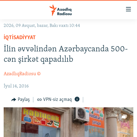
Keçid
linkləri
Əsas
2026, 09 Avqust, bazar, Bakı vaxtı 10:44
məzmuna
GÜNDƏM
İQTISADIYYAT
qayıt
#İZAHLA
Əsas
İlin əvvəlindən Azərbaycanda 500-
KORRUPSIOMETR
naviqasiyaya
cən şirkət qapadılıb
qayıt
#ƏSLINDƏ
Axtarışa
AzadlıqRadiosu ©
FƏRQƏ BAX
keç
İyul 14, 2016
QANUNI DOĞRU
ARAŞDIRMA
Paylaş
VPN-siz açmaq
MULTIMEDIA
RADIO ARXIV
VIDEO
HAQQIMIZDA
FOTOQALEREYA
OXU ZALI