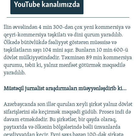
YouTube kanalımızda
İlin əvvəlindən 4 min 300-dən çox yeni kommersiya və
qeyri-kommersiya təşkilatı və dini qurum yaradılıb.
Ölkədə bütövlükdə fəaliyyət göstərən müəssisə və
təşkilatların sayı 104 mini aşır. Bunların 10 min 600-ü
dövlət mülkiyyətindədir. Təxminən 89 min kommersiya
qurumu, təbii ki, yalnız mənfəət götürmək məqsədilə
yaradılıb.
Müstəqil jurnalist araşdırmaları müəyyənləşdirib ki...
Azərbaycanda son illər qurulan xeyli şirkət yalnız dövlət
sifarişlərini ələ keçirmək məqsədi güdüb. Proses indi də
davam etməkdədir. Bu şirkətlər, bir qayda olaraq,
paytaxtda və ölkənin bölgələrində bəlli ünvanlarda
qeydiyyatdan keçir. Eyni şəxs bəzən 100-dək şirkətə