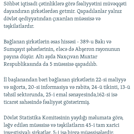
Söhbət iqtisadi çətinliklərə görə fəaliyyətini müvəqqəti
dayandıran şirkətlərdən getmir. Qapadılanlar yalnız
dövlət qediyyatından çıxarılan müəssisə və
təşkilatlardır.
Bağlanan şirkətlərin əsas hissəsi - 389-u Bakı və
Sumqayıt şəhərlərinin, eləcə də Abşeron rayonunun
payına düşür. Altı ayda Naxçıvan Muxtar
Respublikasında da 5 müəssisə qapadılıb.
İl başlanandan bəri bağlanan şirkətlərin 22-si maliyyə
və sığorta, 20-si informasiya və rabitə, 24-ü tikinti, 13-ü
təhsil sektorunda, 25-i emal sənayesində,162-si isə
ticarət sahəsində fəaliyyət göstərirmiş.
Dövlət Statistika Komitəsinin yaydığı məlumata görə,
ləğv edilən müəssisə və təşkilatların 45-i tam xarici
investisiyalı şirkətlər, 5-i isə birgə müəssisələrdir.