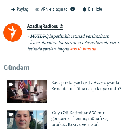
k
ə
Paylaş
VPN-siz açmaq
Bizi izlə
i
t
s
i
AzadlıqRadiosu ©
l
s
a
l
-
MÜTLƏQ
hiperlinklə istinad verilməlidir.
y
a
- İcazə olmadan fotolarımızı təkrar dərc etməyin.
d
y
İstifadə şərtləri haqda
ətraflı burada
d
Gündəm
Savaşsız keçən bir il - Azərbaycanla
Ermənistan sülhə nə qədər yaxındır?
'Guya Əli Kərimliyə 850 min
göndərib' – keçmiş mühafizəçi
tutuldu, Bakıya verilə bilər