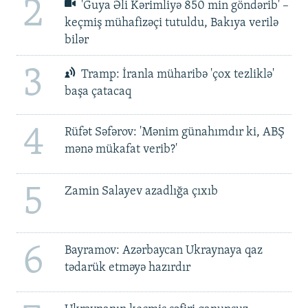
2
'Guya Əli Kərimliyə 850 min göndərib' –
keçmiş mühafizəçi tutuldu, Bakıya verilə
bilər
3
Tramp: İranla müharibə 'çox tezliklə'
başa çatacaq
4
Rüfət Səfərov: 'Mənim günahımdır ki, ABŞ
mənə mükafat verib?'
5
Zamin Salayev azadlığa çıxıb
6
Bayramov: Azərbaycan Ukraynaya qaz
tədarük etməyə hazırdır