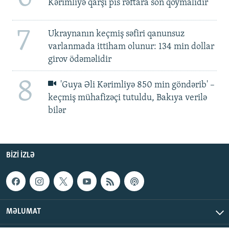
Kərimliyə qarşı pis rəftara son qoymalıdır
7
Ukraynanın keçmiş səfiri qanunsuz
varlanmada ittiham olunur: 134 min dollar
girov ödəməlidir
8
'Guya Əli Kərimliyə 850 min göndərib' –
keçmiş mühafizəçi tutuldu, Bakıya verilə
bilər
BIZI IZLƏ
MƏLUMAT