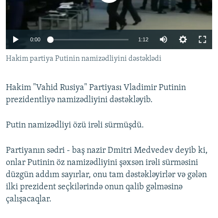
İNFOQRAFIKA
AZƏRBAYCAN ƏDƏBIYYATI KITABXANASI
MISSIYAMIZ
BIZI IZLƏ
KARIKATURA
İSLAM VƏ DEMOKRATIYA
PEŞƏ ETIKASI VƏ JURNALISTIKA STANDARTLARIMIZ
0:00
1:12
İZ - MƏDƏNIYYƏT PROQRAMI
MATERIALLARIMIZDAN ISTIFADƏ
Hakim partiya Putinin namizədliyini dəstəklədi
AZADLIQRADIOSU MOBIL TELEFONUNUZDA
RFE/RL-in bütün saytları
BIZIMLƏ ƏLAQƏ
Hakim "Vahid Rusiya" Partiyası Vladimir Putinin
XƏBƏR BÜLLETENLƏRIMIZ
prezidentliyə namizədliyini dəstəkləyib.
Putin namizədliyi özü irəli sürmüşdü.
Partiyanın sədri - baş nazir Dmitri Medvedev deyib ki,
onlar Putinin öz namizədliyini şəxsən irəli sürməsini
düzgün addım sayırlar, onu tam dəstəkləyirlər və gələn
ilki prezident seçkilərində onun qalib gəlməsinə
çalışacaqlar.