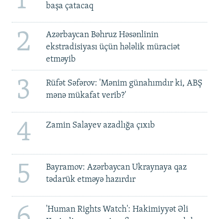
1
başa çatacaq
2
Azərbaycan Bəhruz Həsənlinin
ekstradisiyası üçün hələlik müraciət
etməyib
3
Rüfət Səfərov: 'Mənim günahımdır ki, ABŞ
mənə mükafat verib?'
4
Zamin Salayev azadlığa çıxıb
5
Bayramov: Azərbaycan Ukraynaya qaz
tədarük etməyə hazırdır
6
'Human Rights Watch': Hakimiyyət Əli