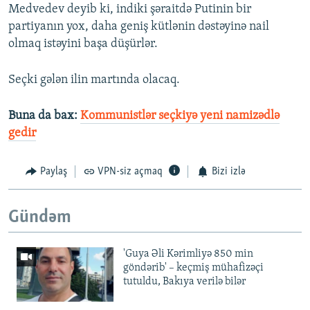
Medvedev deyib ki, indiki şəraitdə Putinin bir
partiyanın yox, daha geniş kütlənin dəstəyinə nail
olmaq istəyini başa düşürlər.
Seçki gələn ilin martında olacaq.
Buna da bax:
Kommunistlər seçkiyə yeni namizədlə
gedir
Paylaş
VPN-siz açmaq
Bizi izlə
Gündəm
'Guya Əli Kərimliyə 850 min
göndərib' – keçmiş mühafizəçi
tutuldu, Bakıya verilə bilər