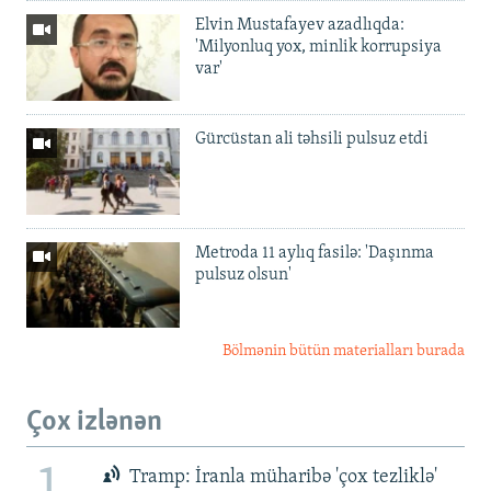
Elvin Mustafayev azadlıqda:
'Milyonluq yox, minlik korrupsiya
var'
Gürcüstan ali təhsili pulsuz etdi
Metroda 11 aylıq fasilə: 'Daşınma
pulsuz olsun'
Bölmənin bütün materialları burada
Çox izlənən
Tramp: İranla müharibə 'çox tezliklə'