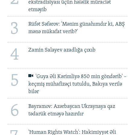
ekstradisiyası üçün hələlik müraciət
etməyib
3
Rüfət Səfərov: 'Mənim günahımdır ki, ABŞ
mənə mükafat verib?'
4
Zamin Salayev azadlığa çıxıb
5
'Guya Əli Kərimliyə 850 min göndərib' –
keçmiş mühafizəçi tutuldu, Bakıya verilə
bilər
6
Bayramov: Azərbaycan Ukraynaya qaz
tədarük etməyə hazırdır
'Human Rights Watch': Hakimiyyət Əli