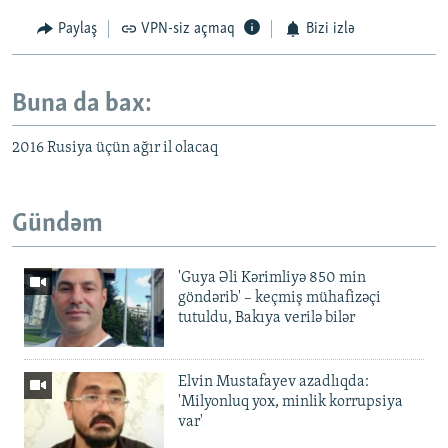
Paylaş
VPN-siz açmaq
Bizi izlə
Buna da bax:
2016 Rusiya üçün ağır il olacaq
Gündəm
'Guya Əli Kərimliyə 850 min
göndərib' – keçmiş mühafizəçi
tutuldu, Bakıya verilə bilər
Elvin Mustafayev azadlıqda:
'Milyonluq yox, minlik korrupsiya
var'