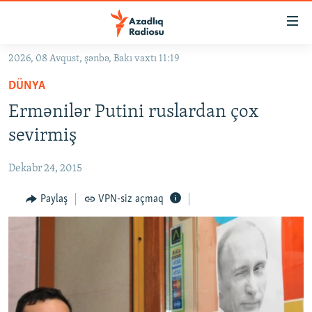
Keçid
linkləri
Əsas
2026, 08 Avqust, şənbə, Bakı vaxtı 11:19
məzmuna
GÜNDƏM
DÜNYA
qayıt
#İZAHLA
Əsas
Ermənilər Putini ruslardan çox
KORRUPSIOMETR
naviqasiyaya
sevirmiş
qayıt
#ƏSLINDƏ
Axtarışa
Dekabr 24, 2015
FƏRQƏ BAX
keç
QANUNI DOĞRU
Paylaş
VPN-siz açmaq
ARAŞDIRMA
MULTIMEDIA
RADIO ARXIV
VIDEO
HAQQIMIZDA
FOTOQALEREYA
OXU ZALI