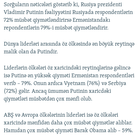
Sorğuların nəticələri göstərib ki, Rusiya prezidenti
Vladimir Putinin fəaliyyətini Rusiyada respondentlərin
72% müsbət qiymətləndirirsə Ermənistandakı
repondentlərin 79%-i müsbət qiymətləndirir.
Dünya liderləri arasında öz ölkəsində ən böyük reytinqə
malik olan da Putindir.
Liderlərin ölkələri öz xaricindəki reytinqlərinə gəlincə
isə Putinə ən yüksək qiyməti Ermənistan respondentləri
verib – 79%. Onun ardıca Vyetnam (76%) və Serbiya
(72%) gəlir. Ancaq ümumən Putinin xaricdəki
qiymətləri müsbətdən çox mənfi olub.
ABŞ və Avropa ölkələrinin liderləri isə öz ölkələri
xaricində mənfidən daha çox müsbət qiymətlər alıblar.
Hamıdan çox müsbət qiyməti Barak Obama alıb – 59%.