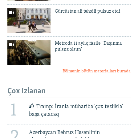
Gürcüstan ali təhsili pulsuz etdi
Metroda 11 aylıq fasilə: 'Daşınma
pulsuz olsun'
Bölmənin bütün materialları burada
Çox izlənən
1
Tramp: İranla müharibə 'çox tezliklə'
başa çatacaq
2
Azərbaycan Bəhruz Həsənlinin