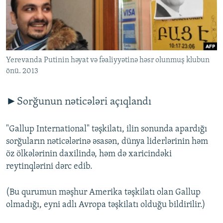
İNFOQRAFIKA
AZƏRBAYCAN ƏDƏBIYYATI KITABXANASI
MISSIYAMIZ
BIZI IZLƏ
KARIKATURA
İSLAM VƏ DEMOKRATIYA
PEŞƏ ETIKASI VƏ JURNALISTIKA STANDARTLARIMIZ
İZ - MƏDƏNIYYƏT PROQRAMI
MATERIALLARIMIZDAN ISTIFADƏ
Yerevanda Putinin həyat və fəaliyyətinə həsr olunmuş klubun
AZADLIQRADIOSU MOBIL TELEFONUNUZDA
RFE/RL-in bütün saytları
önü. 2013
BIZIMLƏ ƏLAQƏ
XƏBƏR BÜLLETENLƏRIMIZ
►Sorğunun nəticələri açıqlandı
"Gallup International" təşkilatı, ilin sonunda apardığı
sorğuların nəticələrinə əsasən, dünya liderlərinin həm
öz ölkələrinin daxilində, həm də xaricindəki
reytinqlərini dərc edib.
(Bu qurumun məşhur Amerika təşkilatı olan Gallup
olmadığı, eyni adlı Avropa təşkilatı olduğu bildirilir.)