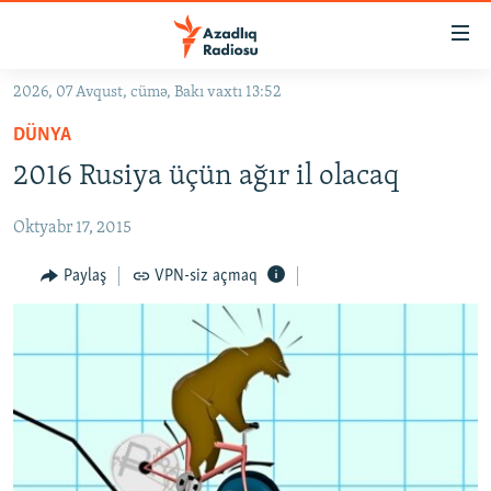
Keçid
linkləri
Əsas
2026, 07 Avqust, cümə, Bakı vaxtı 13:52
məzmuna
GÜNDƏM
DÜNYA
qayıt
#İZAHLA
Əsas
2016 Rusiya üçün ağır il olacaq
KORRUPSIOMETR
naviqasiyaya
qayıt
Oktyabr 17, 2015
#ƏSLINDƏ
Axtarışa
FƏRQƏ BAX
Paylaş
VPN-siz açmaq
keç
QANUNI DOĞRU
ARAŞDIRMA
MULTIMEDIA
RADIO ARXIV
VIDEO
HAQQIMIZDA
FOTOQALEREYA
OXU ZALI