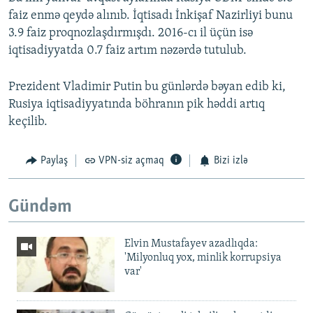
faiz enmə qeydə alınıb. İqtisadı İnkişaf Nazirliyi bunu
3.9 faiz proqnozlaşdırmışdı. 2016-cı il üçün isə
iqtisadiyyatda 0.7 faiz artım nəzərdə tutulub.
Prezident Vladimir Putin bu günlərdə bəyan edib ki,
Rusiya iqtisadiyyatında böhranın pik həddi artıq
keçilib.
Paylaş
VPN-siz açmaq
Bizi izlə
Gündəm
Elvin Mustafayev azadlıqda:
'Milyonluq yox, minlik korrupsiya
var'