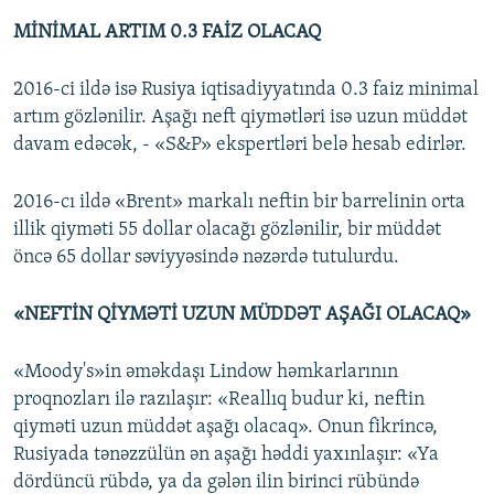
MİNİMAL ARTIM 0.3 FAİZ OLACAQ
2016-ci ildə isə Rusiya iqtisadiyyatında 0.3 faiz minimal
artım gözlənilir. Aşağı neft qiymətləri isə uzun müddət
davam edəcək, - «S&P» ekspertləri belə hesab edirlər.
2016-cı ildə «Brent» markalı neftin bir barrelinin orta
illik qiyməti 55 dollar olacağı gözlənilir, bir müddət
öncə 65 dollar səviyyəsində nəzərdə tutulurdu.
«NEFTİN QİYMƏTİ UZUN MÜDDƏT AŞAĞI OLACAQ»
«Moody's»in əməkdaşı Lindow həmkarlarının
proqnozları ilə razılaşır: «Reallıq budur ki, neftin
qiyməti uzun müddət aşağı olacaq». Onun fikrincə,
Rusiyada tənəzzülün ən aşağı həddi yaxınlaşır: «Ya
dördüncü rübdə, ya da gələn ilin birinci rübündə