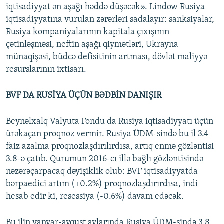
iqtisadiyyat ən aşağı həddə düşəcək». Lindow Rusiya
iqtisadiyyatına vurulan zərərləri sadalayır: sanksiyalar,
Rusiya kompaniyalarının kapitala çıxışının
çətinləşməsi, neftin aşağı qiymətləri, Ukrayna
münaqişəsi, büdcə defisitinin artması, dövlət maliyyə
resurslarının ixtisarı.
BVF DA RUSİYA ÜÇÜN BƏDBİN DANIŞIR
Beynəlxalq Valyuta Fondu da Rusiya iqtisadiyyatı üçün
ürəkaçan proqnoz vermir. Rusiya ÜDM-sində bu il 3.4
faiz azalma proqnozlaşdırılırdısa, artıq enmə gözləntisi
3.8-ə çatıb. Qurumun 2016-cı illə bağlı gözləntisində
nəzərəçarpacaq dəyişiklik olub: BVF iqtisadiyyatda
bərpaedici artım (+0.2%) proqnozlaşdırırdısa, indi
hesab edir ki, resessiya (-0.6%) davam edəcək.
Bu ilin yanvar-avqust aylarında Rusiya ÜDM-sində 3.8