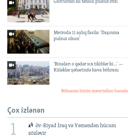
Gürcüstan ali təhsili pulsuz etdi
Metroda 11 aylıq fasilə: 'Daşınma
pulsuz olsun'
'Binaları o qədər sıx tikiblər ki...' —
Küləklər şəhərində hava böhranı
Bölmənin bütün materialları burada
Çox izlənən
1
Ər-Riyad İraq və Yəməndən hücum
gözləyir