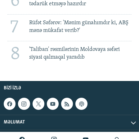
6
tədarük etməyə hazırdır
7
Rüfət Səfərov: 'Mənim günahımdır ki, ABŞ
mənə mükafat verib?'
8
'Taliban' rəsmilərinin Moldovaya səfəri
siyasi qalmaqal yaradıb
BIZI IZLƏ
MƏLUMAT
AzadlıqRadiosu © 2026 Inc. | Bütün hüquqlar qorunur