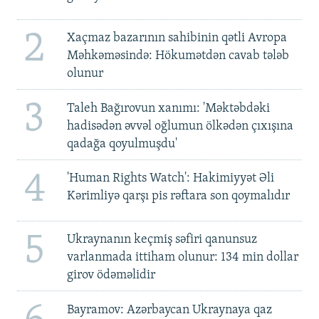
2
Xaçmaz bazarının sahibinin qətli Avropa
Məhkəməsində: Hökumətdən cavab tələb
olunur
3
Taleh Bağırovun xanımı: 'Məktəbdəki
hadisədən əvvəl oğlumun ölkədən çıxışına
qadağa qoyulmuşdu'
4
'Human Rights Watch': Hakimiyyət Əli
Kərimliyə qarşı pis rəftara son qoymalıdır
5
Ukraynanın keçmiş səfiri qanunsuz
varlanmada ittiham olunur: 134 min dollar
girov ödəməlidir
Bayramov: Azərbaycan Ukraynaya qaz