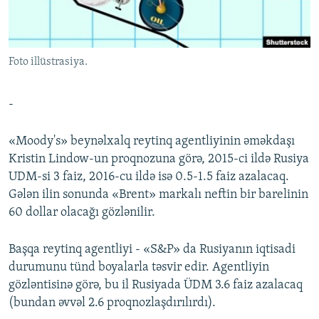
İNFOQRAFIKA
AZƏRBAYCAN ƏDƏBIYYATI KITABXANASI
MISSIYAMIZ
BIZI IZLƏ
KARIKATURA
İSLAM VƏ DEMOKRATIYA
PEŞƏ ETIKASI VƏ JURNALISTIKA STANDARTLARIMIZ
Foto illüstrasiya.
İZ - MƏDƏNIYYƏT PROQRAMI
MATERIALLARIMIZDAN ISTIFADƏ
AZADLIQRADIOSU MOBIL TELEFONUNUZDA
RFE/RL-in bütün saytları
-
BIZIMLƏ ƏLAQƏ
«Moody's» beynəlxalq reytinq agentliyinin əməkdaşı
XƏBƏR BÜLLETENLƏRIMIZ
Kristin Lindow-un proqnozuna görə, 2015-ci ildə Rusiya
UDM-si 3 faiz, 2016-cu ildə isə 0.5-1.5 faiz azalacaq.
Gələn ilin sonunda «Brent» markalı neftin bir barelinin
60 dollar olacağı gözlənilir.
Başqa reytinq agentliyi - «S&P» da Rusiyanın iqtisadi
durumunu tünd boyalarla təsvir edir. Agentliyin
gözləntisinə görə, bu il Rusiyada ÜDM 3.6 faiz azalacaq
(bundan əvvəl 2.6 proqnozlaşdırılırdı).