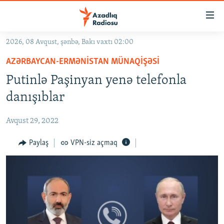
Keçid
linkləri
Əsas
2026, 08 Avqust, şənbə, Bakı vaxtı 02:00
məzmuna
GÜNDƏM
AZƏRBAYCAN-ERMƏNISTAN MÜNAQIŞƏSI
qayıt
#İZAHLA
Əsas
Putinlə Paşinyan yenə telefonla
KORRUPSIOMETR
naviqasiyaya
danışıblar
qayıt
#ƏSLINDƏ
Axtarışa
Avqust 29, 2022
FƏRQƏ BAX
keç
QANUNI DOĞRU
Paylaş
VPN-siz açmaq
ARAŞDIRMA
MULTIMEDIA
RADIO ARXIV
VIDEO
HAQQIMIZDA
FOTOQALEREYA
OXU ZALI