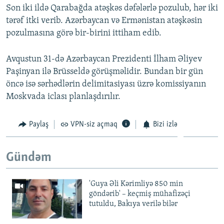
Son iki ildə Qarabağda atəşkəs dəfələrlə pozulub, hər iki
tərəf itki verib. Azərbaycan və Ermənistan atəşkəsin
pozulmasına görə bir-birini ittiham edib.
Avqustun 31-də Azərbaycan Prezidenti İlham Əliyev
Paşinyan ilə Brüsseldə görüşməlidir. Bundan bir gün
öncə isə sərhədlərin delimitasiyası üzrə komissiyanın
Moskvada iclası planlaşdırılır.
Paylaş
VPN-siz açmaq
Bizi izlə
Gündəm
'Guya Əli Kərimliyə 850 min
göndərib' – keçmiş mühafizəçi
tutuldu, Bakıya verilə bilər