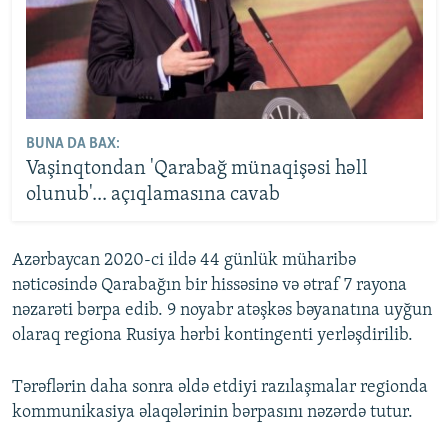
BUNA DA BAX:
Vaşinqtondan 'Qarabağ münaqişəsi həll
olunub'... açıqlamasına cavab
Azərbaycan 2020-ci ildə 44 günlük müharibə
nəticəsində Qarabağın bir hissəsinə və ətraf 7 rayona
nəzarəti bərpa edib. 9 noyabr atəşkəs bəyanatına uyğun
olaraq regiona Rusiya hərbi kontingenti yerləşdirilib.
Tərəflərin daha sonra əldə etdiyi razılaşmalar regionda
kommunikasiya əlaqələrinin bərpasını nəzərdə tutur.