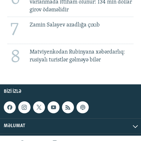
varlanmada ittiham olunur: 134 min dollar
girov ödəməlidir
7
Zamin Salayev azadlığa çıxıb
8
Matviyenkodan Rubinyana xəbərdarlıq:
rusiyalı turistlər gəlməyə bilər
BIZI IZLƏ
MƏLUMAT