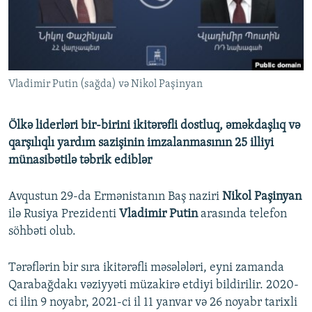
İNFOQRAFIKA
AZƏRBAYCAN ƏDƏBIYYATI KITABXANASI
MISSIYAMIZ
BIZI IZLƏ
KARIKATURA
İSLAM VƏ DEMOKRATIYA
PEŞƏ ETIKASI VƏ JURNALISTIKA STANDARTLARIMIZ
İZ - MƏDƏNIYYƏT PROQRAMI
MATERIALLARIMIZDAN ISTIFADƏ
Vladimir Putin (sağda) və Nikol Paşinyan
AZADLIQRADIOSU MOBIL TELEFONUNUZDA
RFE/RL-in bütün saytları
BIZIMLƏ ƏLAQƏ
Ölkə liderləri bir-birini ikitərəfli dostluq, əməkdaşlıq və
XƏBƏR BÜLLETENLƏRIMIZ
qarşılıqlı yardım sazişinin imzalanmasının 25 illiyi
münasibətilə təbrik ediblər
Avqustun 29-da Ermənistanın Baş naziri
Nikol Paşinyan
ilə Rusiya Prezidenti
Vladimir Putin
arasında telefon
söhbəti olub.
Tərəflərin bir sıra ikitərəfli məsələləri, eyni zamanda
Qarabağdakı vəziyyəti müzakirə etdiyi bildirilir. 2020-
ci ilin 9 noyabr, 2021-ci il 11 yanvar və 26 noyabr tarixli