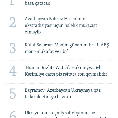
1
başa çatacaq
2
Azərbaycan Bəhruz Həsənlinin
ekstradisiyası üçün hələlik müraciət
etməyib
3
Rüfət Səfərov: 'Mənim günahımdır ki, ABŞ
mənə mükafat verib?'
4
'Human Rights Watch': Hakimiyyət Əli
Kərimliyə qarşı pis rəftara son qoymalıdır
5
Bayramov: Azərbaycan Ukraynaya qaz
tədarük etməyə hazırdır
6
Ukraynanın keçmiş səfiri qanunsuz