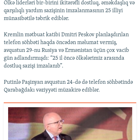
Ölkə liderləri bir-birini ikitərəfli dostluq, əməkdaşlıq və
qarşılıqlı yardım sazişinin imzalanmasının 25 illiyi
münasibətilə təbrik ediblər.
Kremlin mətbuat katibi Dmitri Peskov planlaşdırılan
telefon söhbəti haqda öncədən məlumat vermiş,
avqustun 29-nu Rusiya və Ermənistan üçün çox vacib
gün adlandırmışdı: “25 il öncə ölkələrimiz arasında
dostluq sazişi imzalanıb”.
Putinlə Paşinyan avqustun 24-də də telefon söhbətində
Qarabağdakı vəziyyəti müzakirə ediblər.