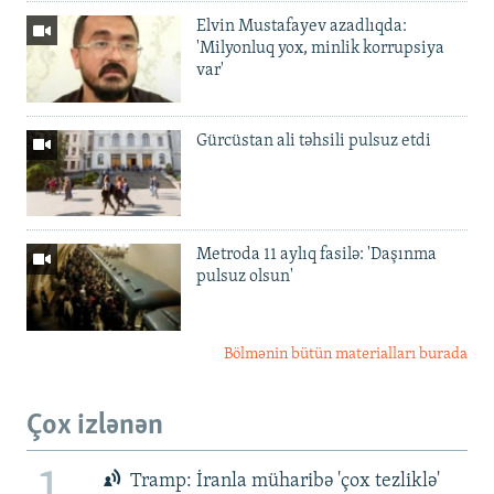
Elvin Mustafayev azadlıqda:
'Milyonluq yox, minlik korrupsiya
var'
Gürcüstan ali təhsili pulsuz etdi
Metroda 11 aylıq fasilə: 'Daşınma
pulsuz olsun'
Bölmənin bütün materialları burada
Çox izlənən
Tramp: İranla müharibə 'çox tezliklə'