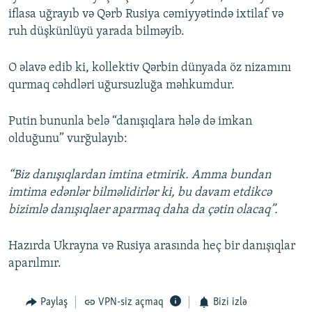
iflasa uğrayıb və Qərb Rusiya cəmiyyətində ixtilaf və
ruh düşkünlüyü yarada bilməyib.
O əlavə edib ki, kollektiv Qərbin dünyada öz nizamını
qurmaq cəhdləri uğursuzluğa məhkumdur.
Putin bununla belə “danışıqlara hələ də imkan
olduğunu” vurğulayıb:
“Biz danışıqlardan imtina etmirik. Amma bundan
imtima edənlər bilməlidirlər ki, bu davam etdikcə
bizimlə danışıqlaer aparmaq daha da çətin olacaq”.
Hazırda Ukrayna və Rusiya arasında heç bir danışıqlar
aparılmır.
Paylaş
VPN-siz açmaq
Bizi izlə