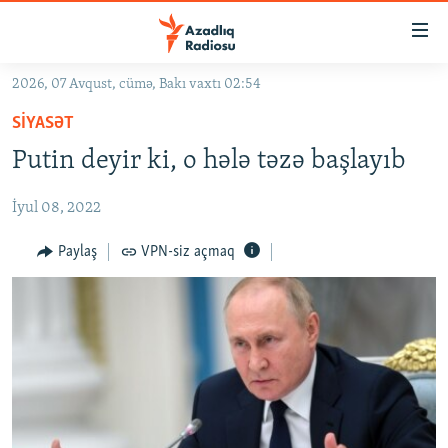
Keçid
linkləri
Əsas
2026, 07 Avqust, cümə, Bakı vaxtı 02:54
məzmuna
GÜNDƏM
SIYASƏT
qayıt
#İZAHLA
Əsas
Putin deyir ki, o hələ təzə başlayıb
KORRUPSIOMETR
naviqasiyaya
qayıt
İyul 08, 2022
#ƏSLINDƏ
Axtarışa
FƏRQƏ BAX
Paylaş
VPN-siz açmaq
keç
QANUNI DOĞRU
ARAŞDIRMA
MULTIMEDIA
RADIO ARXIV
VIDEO
HAQQIMIZDA
FOTOQALEREYA
OXU ZALI