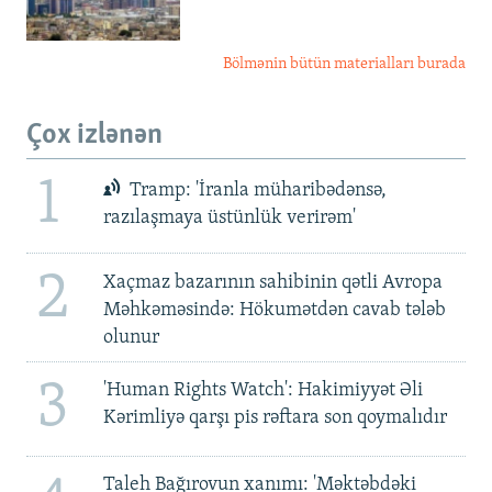
Bölmənin bütün materialları burada
Çox izlənən
1
Tramp: 'İranla müharibədənsə,
razılaşmaya üstünlük verirəm'
2
Xaçmaz bazarının sahibinin qətli Avropa
Məhkəməsində: Hökumətdən cavab tələb
olunur
3
'Human Rights Watch': Hakimiyyət Əli
Kərimliyə qarşı pis rəftara son qoymalıdır
Taleh Bağırovun xanımı: 'Məktəbdəki