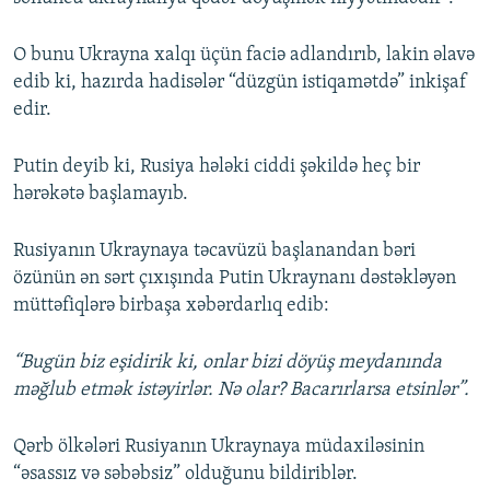
O bunu Ukrayna xalqı üçün faciə adlandırıb, lakin əlavə
edib ki, hazırda hadisələr “düzgün istiqamətdə” inkişaf
edir.
Putin deyib ki, Rusiya hələki ciddi şəkildə heç bir
hərəkətə başlamayıb.
Rusiyanın Ukraynaya təcavüzü başlanandan bəri
özünün ən sərt çıxışında Putin Ukraynanı dəstəkləyən
müttəfiqlərə birbaşa xəbərdarlıq edib:
“Bugün biz eşidirik ki, onlar bizi döyüş meydanında
məğlub etmək istəyirlər. Nə olar? Bacarırlarsa etsinlər”.
Qərb ölkələri Rusiyanın Ukraynaya müdaxiləsinin
“əsassız və səbəbsiz” olduğunu bildiriblər.