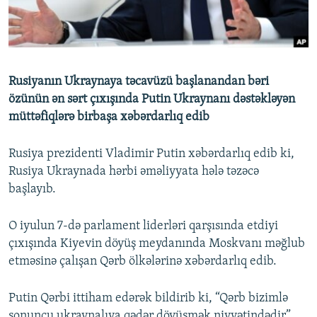
İNFOQRAFIKA
AZƏRBAYCAN ƏDƏBIYYATI KITABXANASI
MISSIYAMIZ
BIZI IZLƏ
KARIKATURA
İSLAM VƏ DEMOKRATIYA
PEŞƏ ETIKASI VƏ JURNALISTIKA STANDARTLARIMIZ
İZ - MƏDƏNIYYƏT PROQRAMI
MATERIALLARIMIZDAN ISTIFADƏ
Rusiyanın Ukraynaya təcavüzü başlanandan bəri
AZADLIQRADIOSU MOBIL TELEFONUNUZDA
RFE/RL-in bütün saytları
özünün ən sərt çıxışında Putin Ukraynanı dəstəkləyən
BIZIMLƏ ƏLAQƏ
müttəfiqlərə birbaşa xəbərdarlıq edib
XƏBƏR BÜLLETENLƏRIMIZ
Rusiya prezidenti Vladimir Putin xəbərdarlıq edib ki,
Rusiya Ukraynada hərbi əməliyyata hələ təzəcə
başlayıb.
O iyulun 7-də parlament liderləri qarşısında etdiyi
çıxışında Kiyevin döyüş meydanında Moskvanı məğlub
etməsinə çalışan Qərb ölkələrinə xəbərdarlıq edib.
Putin Qərbi ittiham edərək bildirib ki, “Qərb bizimlə
sonuncu ukraynalıya qədər döyüşmək niyyətindədir”.