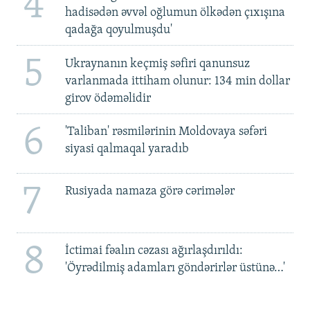
4
hadisədən əvvəl oğlumun ölkədən çıxışına
qadağa qoyulmuşdu'
5
Ukraynanın keçmiş səfiri qanunsuz
varlanmada ittiham olunur: 134 min dollar
girov ödəməlidir
6
'Taliban' rəsmilərinin Moldovaya səfəri
siyasi qalmaqal yaradıb
7
Rusiyada namaza görə cərimələr
8
İctimai fəalın cəzası ağırlaşdırıldı:
'Öyrədilmiş adamları göndərirlər üstünə…'