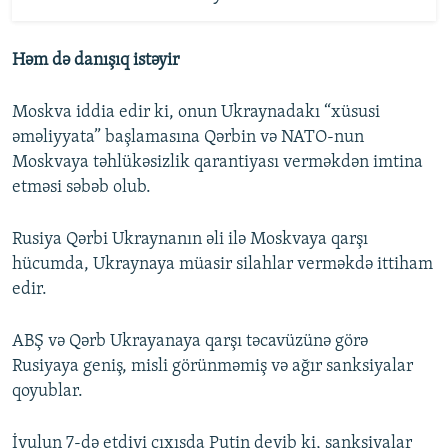
Həm də danışıq istəyir
Moskva iddia edir ki, onun Ukraynadakı “xüsusi
əməliyyata” başlamasına Qərbin və NATO-nun
Moskvaya təhlükəsizlik qarantiyası verməkdən imtina
etməsi səbəb olub.
Rusiya Qərbi Ukraynanın əli ilə Moskvaya qarşı
hücumda, Ukraynaya müasir silahlar verməkdə ittiham
edir.
ABŞ və Qərb Ukrayanaya qarşı təcavüzünə görə
Rusiyaya geniş, misli görünməmiş və ağır sanksiyalar
qoyublar.
İyulun 7-də etdiyi çıxışda Putin deyib ki, sanksiyalar