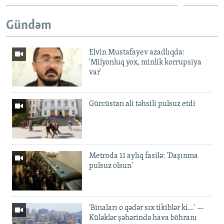
Gündəm
Elvin Mustafayev azadlıqda:
'Milyonluq yox, minlik korrupsiya
var'
Gürcüstan ali təhsili pulsuz etdi
Metroda 11 aylıq fasilə: 'Daşınma
pulsuz olsun'
'Binaları o qədər sıx tikiblər ki...' —
Küləklər şəhərində hava böhranı