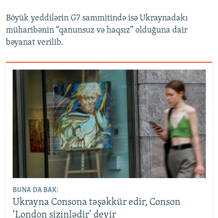
Böyük yeddilərin G7 sammitində isə Ukraynadakı
müharibənin “qanunsuz və haqsız” olduğuna dair
bəyanat verilib.
BUNA DA BAX:
Ukrayna Consona təşəkkür edir, Conson
‘London sizinlədir’ deyir