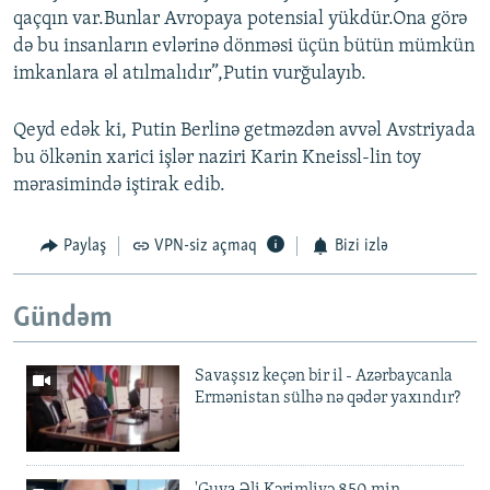
qaçqın var.Bunlar Avropaya potensial yükdür.Ona görə
də bu insanların evlərinə dönməsi üçün bütün mümkün
imkanlara əl atılmalıdır”,Putin vurğulayıb.
Qeyd edək ki, Putin Berlinə getməzdən avvəl Avstriyada
bu ölkənin xarici işlər naziri Karin Kneissl-lin toy
mərasimində iştirak edib.
Paylaş
VPN-siz açmaq
Bizi izlə
Gündəm
Savaşsız keçən bir il - Azərbaycanla
Ermənistan sülhə nə qədər yaxındır?