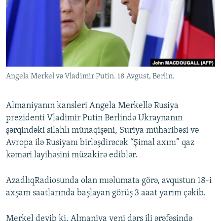
İNFOQRAFIKA
AZƏRBAYCAN ƏDƏBIYYATI KITABXANASI
MISSIYAMIZ
BIZI IZLƏ
KARIKATURA
İSLAM VƏ DEMOKRATIYA
PEŞƏ ETIKASI VƏ JURNALISTIKA STANDARTLARIMIZ
İZ - MƏDƏNIYYƏT PROQRAMI
MATERIALLARIMIZDAN ISTIFADƏ
AZADLIQRADIOSU MOBIL TELEFONUNUZDA
RFE/RL-in bütün saytları
Angela Merkel və Vladimir Putin. 18 Avgust, Berlin.
BIZIMLƏ ƏLAQƏ
XƏBƏR BÜLLETENLƏRIMIZ
Almaniyanın kansleri Angela Merkellə Rusiya
prezidenti Vladimir Putin Berlində Ukraynanın
şərqindəki silahlı münaqişəni, Suriya müharibəsi və
Avropa ilə Rusiyanı birləşdirəcək “Şimal axını” qaz
kəməri layihəsini müzakirə ediblər.
AzadlıqRadiosunda olan mıəlumata görə, avqustun 18-i
axşam saatlarında başlayan görüş 3 aaat yarım çəkib.
Merkel deyib ki, Almaniya yeni dərs ili ərəfəsində