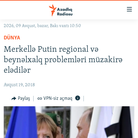
Keçid
linkləri
Əsas
2026, 09 Avqust, bazar, Bakı vaxtı 10:50
məzmuna
GÜNDƏM
DÜNYA
qayıt
#İZAHLA
Əsas
Merkellə Putin regional və
KORRUPSIOMETR
naviqasiyaya
beynəlxalq problemləri müzakirə
qayıt
#ƏSLINDƏ
elədilər
Axtarışa
FƏRQƏ BAX
keç
Avqust 19, 2018
QANUNI DOĞRU
Paylaş
VPN-siz açmaq
ARAŞDIRMA
MULTIMEDIA
RADIO ARXIV
VIDEO
HAQQIMIZDA
FOTOQALEREYA
OXU ZALI