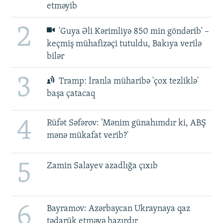
etməyib
2
'Guya Əli Kərimliyə 850 min göndərib' –
keçmiş mühafizəçi tutuldu, Bakıya verilə
bilər
3
Tramp: İranla müharibə 'çox tezliklə'
başa çatacaq
4
Rüfət Səfərov: 'Mənim günahımdır ki, ABŞ
mənə mükafat verib?'
5
Zamin Salayev azadlığa çıxıb
6
Bayramov: Azərbaycan Ukraynaya qaz
tədarük etməyə hazırdır