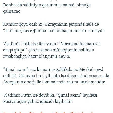
Donbasda sakitliyin qorunmasına nail olmağa
çalışacaq.
Kansler qeyd edib ki, Ukraynanın şərqində hələ də
“sabit atəşkəs rejiminə” nail olmaq mümkün olmayıb.
Vladimir Putin isə Rusiyanın “Normand formatı və
əlaqə qrupu” çərçivəsində münaqişənin həllində
əməkdaşlığa hazır olduğunu deyib.
“Şimal axını” qaz kəmərinə gəldikdə isə Merkel qeyd
edib ki, Ukrayna bu layihənin işə düşməsindən sonra da
Avropanın enerji ilə təminatında rolunu saxlamalıdır.
Vladimir Putin isə deyib ki, “Şimal axını” layihəsi
Rusiya üçün yalnız iqtisadi layihədir.