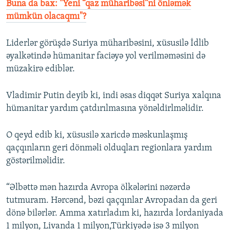
Buna da bax: "Yeni “qaz müharibəsi”ni önləmək
mümkün olacaqmı"?
Liderlər görüşdə Suriya müharibəsini, xüsusilə İdlib
əyalkətində hümanitar faciəyə yol verilməməsini də
müzakirə ediblər.
Vladimir Putin deyib ki, indi əsas diqqət Suriya xalqına
hümanitar yardım çatdırılmasına yönəldirlməlidir.
O qeyd edib ki, xüsusilə xaricdə məskunlaşmış
qaçqınların geri dönməli olduqları regionlara yardım
göstərilməlidir.
“Əlbəttə mən hazırda Avropa ölkələrini nəzərdə
tutmuram. Hərcənd, bəzi qaçqınlar Avropadan da geri
dönə bilərlər. Amma xatırladım ki, hazırda İordaniyada
1 milyon, Livanda 1 milyon,Türkiyədə isə 3 milyon