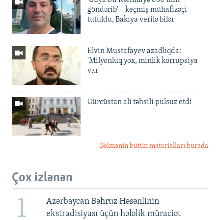
'Guya Əli Kərimliyə 850 min
göndərib' – keçmiş mühafizəçi
tutuldu, Bakıya verilə bilər
Elvin Mustafayev azadlıqda:
'Milyonluq yox, minlik korrupsiya
var'
Gürcüstan ali təhsili pulsuz etdi
Bölmənin bütün materialları burada
Çox izlənən
1
Azərbaycan Bəhruz Həsənlinin
ekstradisiyası üçün hələlik müraciət