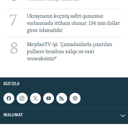
7
Ukraynanın keçmiş səfiri qanunsuz
varlanmada ittiham olunur: 134 min dollar
girov ödəməlidir
8
MeydanTV işi: 'Çamadanlarla çıxarılan
pulların hesabını xalqa nə vaxt
verəcəksiniz?'
BIZI IZLƏ
MƏLUMAT